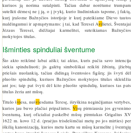
kuriuos ją norima sutalpinti. Tačiau dabar norėtume trumpam
sutelkti dėmesį ne į ją, o į įvykį, kurio liudininkais tapome, į faktą,
kurį įrašome Bažnyčios istorijoje ir kurį pateikiame Dievo tautos
maldingumui ir apmąstymams: į tai, kad Teresei A
vi
lietei, Šventajai
Jėzaus Teresei, didžiajai karmelitei, suteikiamas Bažnyčios
mokytojos titulas.
Išminties spinduliai šventume
Šio akto reikšmė labai aiški; tai aktas, kuris pačia savo intencija
siekia spinduliuoti; jis galėtų simboliškai reikšti žibintą, įžiebtą
priešais nuolankią, tačiau didingą šventosios figūrą; jis švyti dėl
pluošto spindulių, kuriuos Bažnyčios mokytojos titulas skleidžia
ant jos; taip pat švyti dėl kito pluošto spindulių, kuriuos tas pats
titulas žeria ant mūsų.
Titulo š
vi
esa, nuš
vi
esdama Teresę, išryškina neginčijamas vertybes,
kurios jau buvo plačiai pripažintos.
Vi
sų pirmiausia jos gyvenimo
šventumą, kurį oficialiai paskelbė mūsų pirmtakas Grigalius XV
1622 m. kovo 12 d. (praėjus trisdešimčiai metų po jos mirties) per
iškilią kanonizaciją, kurios metu kartu su mūsų karmelite į šventųjų