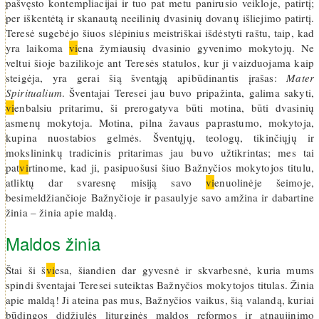
pašvęsto kontempliacijai ir tuo pat metu panirusio veikloje, patirtį;
per iškentėtą ir skanautą neeilinių dvasinių dovanų išliejimo patirtį.
Teresė sugebėjo šiuos slėpinius meistriškai išdėstyti raštu, taip, kad
yra laikoma
vi
ena žymiausių dvasinio gyvenimo mokytojų. Ne
veltui šioje bazilikoje ant Teresės statulos, kur ji vaizduojama kaip
steigėja, yra gerai šią šventąją apibūdinantis įrašas:
Mater
Spiritualium
. Šventajai Teresei jau buvo pripažinta, galima sakyti,
vi
enbalsiu pritarimu, ši prerogatyva būti motina, būti dvasinių
asmenų mokytoja. Motina, pilna žavaus paprastumo, mokytoja,
kupina nuostabios gelmės. Šventųjų, teologų, tikinčiųjų ir
mokslininkų tradicinis pritarimas jau buvo užtikrintas; mes tai
pat
vi
rtinome, kad ji, pasipuošusi šiuo Bažnyčios mokytojos titulu,
atliktų dar svaresnę misiją savo
vi
enuolinėje šeimoje,
besimeldžiančioje Bažnyčioje ir pasaulyje savo amžina ir dabartine
žinia – žinia apie maldą.
Maldos žinia
Štai ši š
vi
esa, šiandien dar gyvesnė ir skvarbesnė, kuria mums
spindi šventajai Teresei suteiktas Bažnyčios mokytojos titulas. Žinia
apie maldą! Ji ateina pas mus, Bažnyčios vaikus, šią valandą, kuriai
būdingos didžiulės liturginės maldos reformos ir atnaujinimo