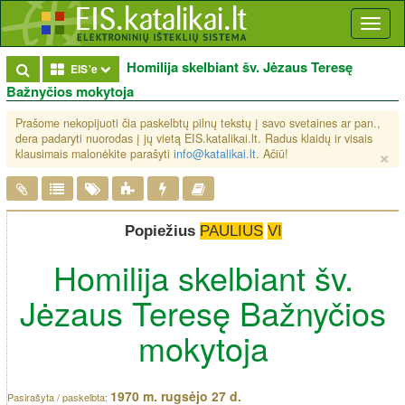
Toggl
naviga
Homilija skelbiant šv. Jėzaus Teresę
Toggle Dropdown
EIS'e
Bažnyčios mokytoja
Prašome nekopijuoti čia paskelbtų pilnų tekstų į savo svetaines ar pan.,
dera padaryti nuorodas į jų vietą EIS.katalikai.lt. Radus klaidų ir visais
×
klausimais malonėkite parašyti
info@katalikai.lt
. Ačiū!
Popiežius
PAULIUS
VI
Homilija skelbiant šv.
Jėzaus Teresę Bažnyčios
mokytoja
1970 m. rugsėjo 27 d.