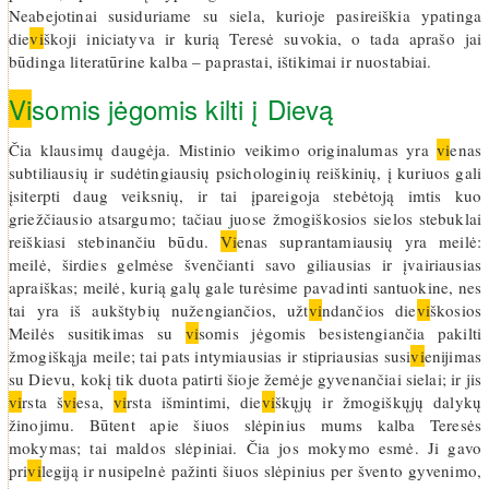
Neabejotinai susiduriame su siela, kurioje pasireiškia ypatinga
die
vi
škoji iniciatyva ir kurią Teresė suvokia, o tada aprašo jai
būdinga literatūrine kalba – paprastai, ištikimai ir nuostabiai.
Vi
somis jėgomis kilti į Dievą
Čia klausimų daugėja. Mistinio veikimo originalumas yra
vi
enas
subtiliausių ir sudėtingiausių psichologinių reiškinių, į kuriuos gali
įsiterpti daug veiksnių, ir tai įpareigoja stebėtoją imtis kuo
griežčiausio atsargumo; tačiau juose žmogiškosios sielos stebuklai
reiškiasi stebinančiu būdu.
Vi
enas suprantamiausių yra meilė:
meilė, širdies gelmėse švenčianti savo giliausias ir įvairiausias
apraiškas; meilė, kurią galų gale turėsime pavadinti santuokine, nes
tai yra iš aukštybių nužengiančios, užt
vi
ndančios die
vi
škosios
Meilės susitikimas su
vi
somis jėgomis besistengiančia pakilti
žmogiškąja meile; tai pats intymiausias ir stipriausias susi
vi
enijimas
su Dievu, kokį tik duota patirti šioje žemėje gyvenančiai sielai; ir jis
vi
rsta š
vi
esa,
vi
rsta išmintimi, die
vi
škųjų ir žmogiškųjų dalykų
žinojimu. Būtent apie šiuos slėpinius mums kalba Teresės
mokymas; tai maldos slėpiniai. Čia jos mokymo esmė. Ji gavo
pri
vi
legiją ir nusipelnė pažinti šiuos slėpinius per švento gyvenimo,