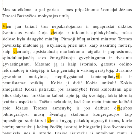
Mes suteikėme, o gal geriau – mes pripažinome šventajai Jėzaus
Teresei Bažnyčios mokytojos titulą.
Vi
en jau tariant šios nepakartojamos ir nepaprastai didžios
šventosios vardą šioje
vi
etoje ir tokiomis aplinkybėmis, mūsų
sielose kyla daugybė minčių. Pirmoji būtų atkurti mintyse Teresės
paveikslą: matome ją, iškylančią prieš mus, kaip išskirtinę moterį,
kaip
vi
enuolę, apsisiautusią nuolankumu, atgaila ir paprastumu,
spinduliuojančią savo žmogiškuoju gyvybingumu ir dvasiniu
gyvastingumu. Matome ją ir kaip istorinio, garsaus ordino
reformatorę ir steigėją, ir kaip genialią ir vaisingą rašytoją, dvasinio
gyvenimo mokytoją, neprilygstamai kontempliaty
vi
ą ir
nenuilstamai veiklią... Kokia ji didi! Kokia unikali! Kokia
žmogiška! Kokia patraukli jos asmenybė! Prieš kalbėdami apie
kitus dalykus, trokštame kalbėti apie ją, šią šventąją, tokią įdomią
įvairiais aspektais. Tačiau nelaukite, kad šiuo metu imtume kalbėti
apie Jėzaus Teresės asmenybę ir jos darbus: d
vi
gubos
bibliografijos, mūsų Šventųjų skelbimo kongregacijos taip
rūpestingai surinktos į
vi
eną knygą, pakaktų atgrasyti tiems, kurie
norėtų sutraukti į keletą žodžių istorinį ir biografinį šios šventosios
paveikslą, nes ji, atrodo, tiesiog išsiveržia iš aprašymų rėmų, į