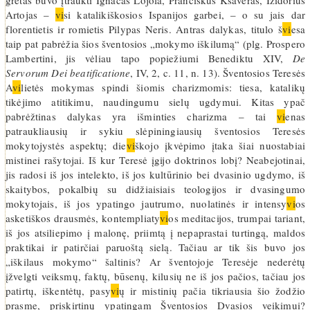
gretas buvo įtraukti Ignacas Lojola, Pranciškus Ksaveras, Izidorius
Artojas –
vi
si katalikiškosios Ispanijos garbei, – o su jais dar
florentietis ir romietis Pilypas Neris. Antras dalykas, titulo š
vi
esa
taip pat pabrėžia šios šventosios „mokymo iškilumą“ (plg. Prospero
Lambertini, jis vėliau tapo popiežiumi Benediktu XIV,
De
Servorum Dei beatificatione
, IV, 2, c. 11, n. 13). Šventosios Teresės
A
vi
lietės mokymas spindi šiomis charizmomis: tiesa, katalikų
tikėjimo atitikimu, naudingumu sielų ugdymui. Kitas ypač
pabrėžtinas dalykas yra išminties charizma – tai
vi
enas
patraukliausių ir sykiu slėpiningiausių šventosios Teresės
mokytojystės aspektų; die
vi
škojo įkvėpimo įtaka šiai nuostabiai
mistinei rašytojai. Iš kur Teresė įgijo doktrinos lobį? Neabejotinai,
jis radosi iš jos intelekto, iš jos kultūrinio bei dvasinio ugdymo, iš
skaitybos, pokalbių su didžiaisiais teologijos ir dvasingumo
mokytojais, iš jos ypatingo jautrumo, nuolatinės ir intensy
vi
os
asketiškos drausmės, kontempliaty
vi
os meditacijos, trumpai tariant,
iš jos atsiliepimo į malonę, priimtą į nepaprastai turtingą, maldos
praktikai ir patirčiai paruoštą sielą. Tačiau ar tik šis buvo jos
„iškilaus mokymo“ šaltinis? Ar šventojoje Teresėje nederėtų
įžvelgti veiksmų, faktų, būsenų, kilusių ne iš jos pačios, tačiau jos
patirtų, iškentėtų, pasy
vi
ų ir mistinių pačia tikriausia šio žodžio
prasme, priskirtinų ypatingam Šventosios Dvasios veikimui?