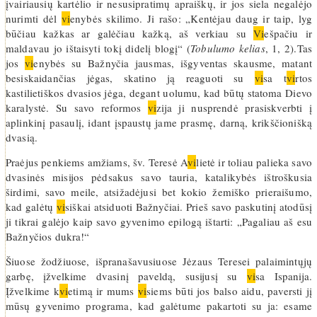
įvairiausių kartėlio ir nesusipratimų apraiškų, ir jos siela negalėjo
nurimti dėl
vi
enybės skilimo. Ji rašo: „Kentėjau daug ir taip, lyg
būčiau kažkas ar galėčiau kažką, aš verkiau su
Vi
ešpačiu ir
maldavau jo ištaisyti tokį didelį blogį“ (
Tobulumo kelias
, 1, 2).Tas
jos
vi
enybės su Bažnyčia jausmas, išgyventas skausme, matant
besiskaidančias jėgas, skatino ją reaguoti su
vi
sa t
vi
rtos
kastilietiškos dvasios jėga, degant uolumu, kad būtų statoma Dievo
karalystė. Su savo reformos
vi
zija ji nusprendė prasiskverbti į
aplinkinį pasaulį, idant įspaustų jame prasmę, darną, krikščionišką
dvasią.
Praėjus penkiems amžiams, šv. Teresė A
vi
lietė ir toliau palieka savo
dvasinės misijos pėdsakus savo tauria, katalikybės ištroškusia
širdimi, savo meile, atsižadėjusi bet kokio žemiško prieraišumo,
kad galėtų
vi
siškai atsiduoti Bažnyčiai. Prieš savo paskutinį atodūsį
ji tikrai galėjo kaip savo gyvenimo epilogą ištarti: „Pagaliau aš esu
Bažnyčios dukra!“
Šiuose žodžiuose, išpranašavusiuose Jėzaus Teresei palaimintųjų
garbę, įžvelkime dvasinį paveldą, susijusį su
vi
sa Ispanija.
Įžvelkime k
vi
etimą ir mums
vi
siems būti jos balso aidu, paversti jį
mūsų gyvenimo programa, kad galėtume pakartoti su ja: esame