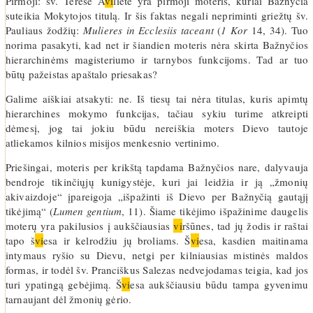
Pirmoji: šv. Teresė A
vi
lietė yra pirmoji moteris, kuriai Bažnyčia
suteikia Mokytojos titulą. Ir šis faktas negali nepriminti griežtų šv.
Pauliaus žodžių:
Mulieres in Ecclesiis taceant
(
1 Kor
14, 34). Tuo
norima pasakyti, kad net ir šiandien moteris nėra skirta Bažnyčios
hierarchinėms magisteriumo ir tarnybos funkcijoms. Tad ar tuo
būtų pažeistas apaštalo priesakas?
Galime aiškiai atsakyti: ne. Iš tiesų tai nėra titulas, kuris apimtų
hierarchines mokymo funkcijas, tačiau sykiu turime atkreipti
dėmesį, jog tai jokiu būdu nereiškia moters Dievo tautoje
atliekamos kilnios misijos menkesnio vertinimo.
Priešingai, moteris per krikštą tapdama Bažnyčios nare, dalyvauja
bendroje tikinčiųjų kunigystėje, kuri jai leidžia ir ją „žmonių
akivaizdoje“ įpareigoja „išpažinti iš Dievo per Bažnyčią gautąjį
tikėjimą“ (
Lumen gentium
, 11). Šiame tikėjimo išpažinime daugelis
moterų yra pakilusios į aukščiausias
vi
ršūnes, tad jų žodis ir raštai
tapo š
vi
esa ir kelrodžiu jų broliams. Š
vi
esa, kasdien maitinama
intymaus ryšio su Dievu, netgi per kilniausias mistinės maldos
formas, ir todėl šv. Pranciškus Salezas nedvejodamas teigia, kad jos
turi ypatingą gebėjimą. Š
vi
esa aukščiausiu būdu tampa gyvenimu
tarnaujant dėl žmonių gėrio.