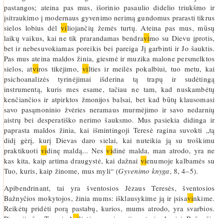
pastangos; ateina pas mus, išorinio pasaulio didelio triukšmo ir
įsitraukimo į modernaus gyvenimo nerimą gundomus prarasti tikrus
sielos lobius dėl
vi
liojančių žemės turtų. Ateina pas mus, mūsų
laikų vaikus, kai ne tik prarandamas bendra
vi
mo su Dievu įprotis,
bet ir nebesuvokiamas poreikis bei pareiga Jį garbinti ir Jo šauktis.
Pas mus ateina maldos žinia, giesmė ir muzika malone persmelktos
sielos, at
vi
ros tikėjimo,
vi
lties ir meilės pokalbiui, tuo metu, kai
psichoanalizės tyrinėjimai išderina tą trapų ir sudėtingą
instrumentą, kuris mes esame, tačiau ne tam, kad nuskambėtų
kenčiančios ir atpirktos žmonijos balsai, bet kad būtų klausomasi
savo pasąmoninio žvėries neramaus murmėjimo ir savo nedarnių
aistrų bei desperatiško nerimo šauksmo. Mus pasiekia didinga ir
paprasta maldos žinia, kai išmintingoji Teresė ragina suvokti „tą
didį gėrį, kurį Dievas daro sielai, kai nuteikia ją su troškimu
praktikuoti
vi
dinę maldą... Nes
vi
dinė malda, man atrodo, yra ne
kas kita, kaip artima draugystė, kai dažnai
vi
enumoje kalbamės su
Tuo, kuris, kaip žinome, mus myli“ (
Gyvenimo knyga
, 8, 4–5).
Apibendrinant, tai yra šventosios Jėzaus Teresės, šventosios
Bažnyčios mokytojos, žinia mums: išklausykime ją ir įsisa
vi
nkime.
Reikėtų pridėti porą pastabų, kurios, mums atrodo, yra svarbios.