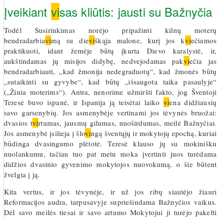
Įveikiant
vi
sas kliūtis: jausti su Bažnyčia
Todėl Susirinkimas norėjo pripažinti kilnų moterų
bendradarbia
vi
mą su die
vi
škąja malone, kurį jos k
vi
ečiamos
praktikuoti, idant žemėje būtų įkurta Dievo karalystė, ir,
aukštindamas jų misijos didybę, nedvejodamas pak
vi
ečia jas
bendradarbiauti, „kad žmonija nedegraduotų“, kad žmonės būtų
„sutaikinti su gyvybe“, kad būtų „išsaugota taika pasaulyje“
(„Žinia moterims“). Antra, nenorime užmiršti fakto, jog Šventoji
Teresė buvo ispanė, ir Ispanija ją teisėtai laiko
vi
ena didžiausių
savo garsenybių. Jos asmenybėje vertinami jos tėvynės bruožai:
dvasios t
vi
rtumas, jausmų gilumas, nuoširdumas, meilė Bažnyčiai.
Jos asmenybė įsilieja į šlo
vi
ngą šventųjų ir mokytojų epochą, kuriai
būdinga dvasingumo plėtotė. Teresė klauso jų su mokinišku
nuolankumu, tačiau tuo pat metu moka įvertinti juos turėdama
didžios dvasinio gyvenimo mokytojos nuovokumą, o šie būtent
žvelgia į ją.
Kita vertus, ir jos tėvynėje, ir už jos ribų siautėjo žiauri
Reformacijos audra, tarpusavyje supriešindama Bažnyčios vaikus.
Dėl savo meilės tiesai ir savo artumo Mokytojui ji turėjo pakelti