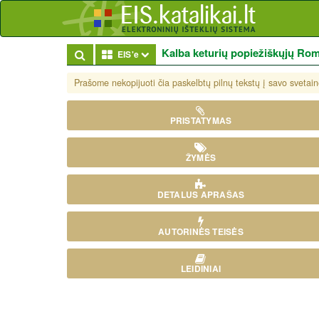
Kalba keturių popiežiškųjų Ro
Toggle Dropdown
EIS'e
Prašome nekopijuoti čia paskelbtų pilnų tekstų į savo svetaine
PRISTATYMAS
ŽYMĖS
DETALUS APRAŠAS
AUTORINĖS TEISĖS
LEIDINIAI