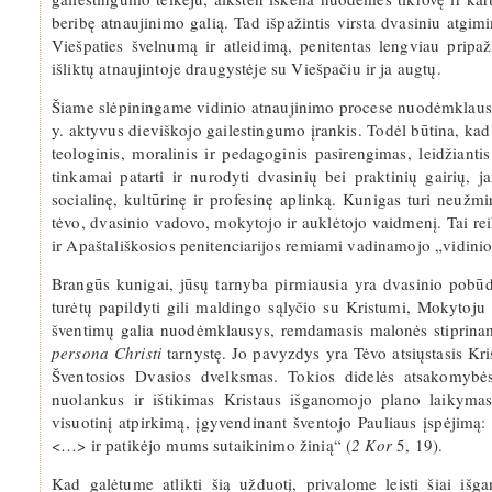
beribę atnaujinimo galią. Tad išpažintis virsta dvasiniu atgi
Viešpaties švelnumą ir atleidimą, penitentas lengviau prip
išliktų atnaujintoje draugystėje su Viešpačiu ir ja augtų.
Šiame slėpiningame vidinio atnaujinimo procese nuodėmklausy
y. aktyvus dieviškojo gailestingumo įrankis. Todėl būtina, kad
teologinis, moralinis ir pedagoginis pasirengimas, leidžian
tinkamai patarti ir nurodyti dvasinių bei praktinių gairių, 
socialinę, kultūrinę ir profesinę aplinką. Kunigas turi neužmi
tėvo, dvasinio vadovo, mokytojo ir auklėtojo vaidmenį. Tai rei
ir Apaštališkosios penitenciarijos remiami vadinamojo „vidini
Brangūs kunigai, jūsų tarnyba pirmiausia yra dvasinio pobūd
turėtų papildyti gili maldingo sąlyčio su Kristumi, Mokytoju
šventimų galia nuodėmklausys, remdamasis malonės stiprin
persona Christi
tarnystę. Jo pavyzdys yra Tėvo atsiųstasis Kris
Šventosios Dvasios dvelksmas. Tokios didelės atsakomybė
nuolankus ir ištikimas Kristaus išganomojo plano laikymasi
visuotinį atpirkimą, įgyvendinant šventojo Pauliaus įspėjimą:
<…> ir patikėjo mums sutaikinimo žinią“ (
2 Kor
5, 19).
Kad galėtume atlikti šią užduotį, privalome leisti šiai iš