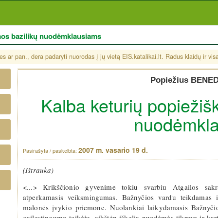
mos bazilikų nuodėmklausiams
s ar pan., dera padaryti nuorodas į jų vietą EIS.katalikai.lt. Radus klaidų ir vi
Popiežius BENED
Kalba keturių popiežiš
nuodėmkl
2007 m. vasario 19 d.
(Ištrauka)
<...> Krikščionio gyvenime tokiu svarbiu Atgailos sak
atperkamasis veiksmingumas. Bažnyčios vardu teikdamas 
malonės įvykio priemone. Nuolankiai laikydamasis Bažnyčio
gailestingumo teikėju, aikštėn iškelia nuodėmės tikrovę ir k