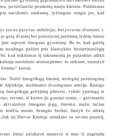
mimu, paverčiančiu penitentą nauju kūriniu. Patirdamas
ažįsta nuodėmės sunkumą, ryžtingiau vengia jos, kad
s yra ne pasyvus stebėtojas, bet
persona dramatis
, t.
 jo gerą dvasinį bei pastoracinį jautrumą lydėtų rimtas
tis jam suprasti žmogaus gyvenimą. Be to, kad galėtų
jam naudinga pažinti prie klausyklos besiartinančiųjų
ršti, kad teikdamas šį sakramentą jis pašauktas atlikti
kalauja nuolatinio atsinaujinimo: to siekiant, numatyti
o forumo“ kursai.
žio. Todėl žmogiškąją išmintį, teologinį pasirengimą
 ir Atpirkėju, maitinamo dvasingumo arterija. Kunigo
amų žmogiškųjų gebėjimų pilnatve, vykdo ypatingą
in
tus; versmė, iš kurios jis gausiai semia, – gaivinantis
s akivaizdoje žmogaus jėgų, žinoma, maža, tačiau
s leidžia mums, brangūs broliai, liudyti Jo atliktą
 „Juk tai Dievas Kristuje sutaikino su savimi pasaulį,
ganymo žiniai įsišaknyti mumyse ir mus iš pagrindų