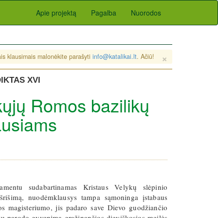
Apie projektą
Pagalba
Nuorodos
×
sais klausimais malonėkite parašyti
info@katalikai.lt
. Ačiū!
IKTAS XVI
kųjų Romos bazilikų
ausiams
ramentu sudabartinamas Kristaus Velykų slėpinio
išrišimą, nuodėmklausys tampa sąmoninga įstabaus
s magisteriumo, jis padaro save Dievo guodžiančio
artu parodo gyvenimą grąžinančios dieviškosios meilės