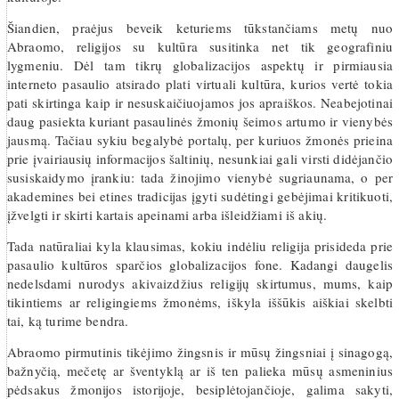
Šiandien, praėjus beveik keturiems tūkstančiams metų nuo
Abraomo, religijos su kultūra susitinka net tik geografiniu
lygmeniu. Dėl tam tikrų globalizacijos aspektų ir pirmiausia
interneto pasaulio atsirado plati virtuali kultūra, kurios vertė tokia
pati skirtinga kaip ir nesuskaičiuojamos jos apraiškos. Neabejotinai
daug pasiekta kuriant pasaulinės žmonių šeimos artumo ir vienybės
jausmą. Tačiau sykiu begalybė portalų, per kuriuos žmonės prieina
prie įvairiausių informacijos šaltinių, nesunkiai gali virsti didėjančio
susiskaidymo įrankiu: tada žinojimo vienybė sugriaunama, o per
akademines bei etines tradicijas įgyti sudėtingi gebėjimai kritikuoti,
įžvelgti ir skirti kartais apeinami arba išleidžiami iš akių.
Tada natūraliai kyla klausimas, kokiu indėliu religija prisideda prie
pasaulio kultūros sparčios globalizacijos fone. Kadangi daugelis
nedelsdami nurodys akivaizdžius religijų skirtumus, mums, kaip
tikintiems ar religingiems žmonėms, iškyla iššūkis aiškiai skelbti
tai, ką turime bendra.
Abraomo pirmutinis tikėjimo žingsnis ir mūsų žingsniai į sinagogą,
bažnyčią, mečetę ar šventyklą ar iš ten palieka mūsų asmeninius
pėdsakus žmonijos istorijoje, besiplėtojančioje, galima sakyti,