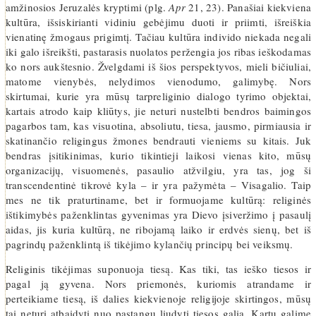
amžinosios Jeruzalės kryptimi (plg.
Apr
21, 23). Panašiai kiekviena
kultūra, išsiskirianti vidiniu gebėjimu duoti ir priimti, išreiškia
vienatinę žmogaus prigimtį. Tačiau kultūra individo niekada negali
iki galo išreikšti, pastarasis nuolatos peržengia jos ribas ieškodamas
ko nors aukštesnio. Žvelgdami iš šios perspektyvos, mieli bičiuliai,
matome vienybės, nelydimos vienodumo, galimybę. Nors
skirtumai, kurie yra mūsų tarpreliginio dialogo tyrimo objektai,
kartais atrodo kaip kliūtys, jie neturi nustelbti bendros baimingos
pagarbos tam, kas visuotina, absoliutu, tiesa, jausmo, pirmiausia ir
skatinančio religingus žmones bendrauti vieniems su kitais. Juk
bendras įsitikinimas, kurio tikintieji laikosi vienas kito, mūsų
organizacijų, visuomenės, pasaulio atžvilgiu, yra tas, jog ši
transcendentinė tikrovė kyla – ir yra pažymėta – Visagalio. Taip
mes ne tik praturtiname, bet ir formuojame kultūrą: religinės
ištikimybės paženklintas gyvenimas yra Dievo įsiveržimo į pasaulį
aidas, jis kuria kultūrą, ne ribojamą laiko ir erdvės sienų, bet iš
pagrindų paženklintą iš tikėjimo kylančių principų bei veiksmų.
Religinis tikėjimas suponuoja tiesą. Kas tiki, tas ieško tiesos ir
pagal ją gyvena. Nors priemonės, kuriomis atrandame ir
perteikiame tiesą, iš dalies kiekvienoje religijoje skirtingos, mūsų
tai neturi atbaidyti nuo pastangų liudyti tiesos galią. Kartu galime