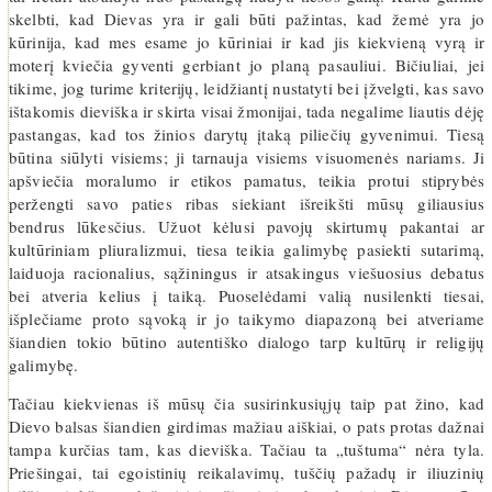
skelbti, kad Dievas yra ir gali būti pažintas, kad žemė yra jo
kūrinija, kad mes esame jo kūriniai ir kad jis kiekvieną vyrą ir
moterį kviečia gyventi gerbiant jo planą pasauliui. Bičiuliai, jei
tikime, jog turime kriterijų, leidžiantį nustatyti bei įžvelgti, kas savo
ištakomis dieviška ir skirta visai žmonijai, tada negalime liautis dėję
pastangas, kad tos žinios darytų įtaką piliečių gyvenimui. Tiesą
būtina siūlyti visiems; ji tarnauja visiems visuomenės nariams. Ji
apšviečia moralumo ir etikos pamatus, teikia protui stiprybės
peržengti savo paties ribas siekiant išreikšti mūsų giliausius
bendrus lūkesčius. Užuot kėlusi pavojų skirtumų pakantai ar
kultūriniam pliuralizmui, tiesa teikia galimybę pasiekti sutarimą,
laiduoja racio­nalius, sąžiningus ir atsakingus viešuosius debatus
bei atveria kelius į taiką. Puoselėdami valią nusilenkti tiesai,
išplečiame proto sąvoką ir jo taikymo diapazoną bei atveriame
šiandien tokio būtino autentiško dialogo tarp kultūrų ir religijų
galimybę.
Tačiau kiekvienas iš mūsų čia susirinkusiųjų taip pat žino, kad
Dievo balsas šiandien girdimas mažiau aiškiai, o pats protas dažnai
tampa kurčias tam, kas dieviška. Tačiau ta „tuštuma“ nėra tyla.
Priešingai, tai egoistinių reikalavimų, tuščių pažadų ir iliuzinių