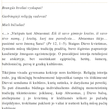
Brangūs broliai vyskupai!
Garbingieji religijų vadovai!
Mieli bičiuliai!
<...> „Viešpats tarė Abraomui:
Eik iš savo gimtojo krašto, iš savo
tėvo namų, į kraštą, kurį tau parodysiu
… Abraomas išėjo…
pasiėmė savo žmoną Sarai“ (
Pr
12, 1–5). Staigus Dievo kvietimas,
žymintis mūsų tikėjimo tradicijų pradžią, buvo išgirstas paprastoje
kasdienėje žmogaus egzistencijoje. O prasidėjusi istorija rutuliojosi
ne atskirtyje, bet susitinkant egiptiečių, hetitų, šumerų,
babiloniečių, persų ir graikų kultūroms.
Tikėjimu visada gyvenama kokioje nors kultūroje. Religijų istorija
rodo, jog tikinčiųjų bendruomenė laipsniškai tampa vis ištikimesnė
Dievui semdama iš kultūros, kurią sutinka, ir darydama jai poveikį.
Ta pati dinamika būdinga individualiems didžiųjų monoteistinių
tradicijų tikintiesiems: įsiklausę, kaip Abraomas, į Dievo balsą,
atsiliepiame į jo kvietimą ir leidžiamės ieškoti jo pažadų
išsipildymo, trokštame paklusti jo valiai ir nutiesti kelią mūsų pačių
kultūroje.