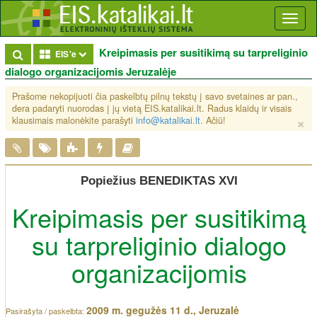
Toggl
naviga
Kreipimasis per susitikimą su tarpreliginio
Toggle Dropdown
EIS'e
dialogo organizacijomis Jeruzalėje
Prašome nekopijuoti čia paskelbtų pilnų tekstų į savo svetaines ar pan.,
dera padaryti nuorodas į jų vietą EIS.katalikai.lt. Radus klaidų ir visais
×
klausimais malonėkite parašyti
info@katalikai.lt
. Ačiū!
Popiežius BENEDIKTAS XVI
Kreipimasis per susitikimą
su tarpreliginio dialogo
organizacijomis
2009 m. gegužės 11 d., Jeruzalė