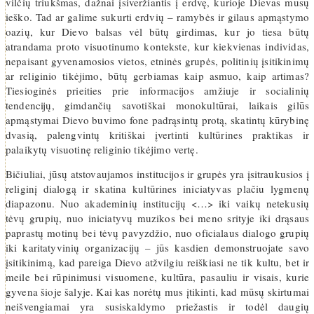
vilčių triukšmas, dažnai įsiveržiantis į erdvę, kurioje Dievas mūsų
ieško. Tad ar galime sukurti erdvių – ramybės ir gilaus apmąstymo
oazių, kur Dievo balsas vėl būtų girdimas, kur jo tiesa būtų
atrandama proto visuotinumo kontekste, kur kiekvienas individas,
nepaisant gyvenamosios vietos, etninės grupės, politinių įsitikinimų
ar religinio tikėjimo, būtų gerbiamas kaip asmuo, kaip artimas?
Tiesioginės prieities prie informacijos amžiuje ir socialinių
tendencijų, gimdančių savotiškai monokultūrai, laikais gilūs
apmąstymai Dievo buvimo fone padrąsintų protą, skatintų kūrybinę
dvasią, palengvintų kritiškai įvertinti kultūrines praktikas ir
palaikytų visuotinę religinio tikėjimo vertę.
Bičiuliai, jūsų atstovaujamos institucijos ir grupės yra įsitraukusios į
religinį dialogą ir skatina kultūrines iniciatyvas plačiu lygmenų
diapazonu. Nuo akademinių institucijų <…> iki vaikų netekusių
tėvų grupių, nuo iniciatyvų muzikos bei meno srityje iki drąsaus
paprastų motinų bei tėvų pavyzdžio, nuo oficialaus dialogo grupių
iki karitatyvinių organizacijų – jūs kasdien demonstruojate savo
įsitikinimą, kad pareiga Dievo atžvilgiu reiškiasi ne tik kultu, bet ir
meile bei rūpinimusi visuomene, kultūra, pasauliu ir visais, kurie
gyvena šioje šalyje. Kai kas norėtų mus įtikinti, kad mūsų skirtumai
neišvengiamai yra susiskaldymo priežastis ir todėl daugių