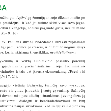
GA
 neužbaigta. Apžvelgę žmoniją antrojo tūkstantmečio po
prasidėjusi, ir kad jai turime skirti visas savo jėgas.
elbiu Evangeliją, neturiu pagrindo girtis, nes tai mano
 Kor
9, 16).
 šv. Pauliaus šūksnį. Norėdamas išreikšti rūpinimąsi
ligi pačių žemės pakraščių, ir būtent tiesioginis ryšys
los
, kuriai skiriama ši enciklika,
neatidėliotinumu
.
yvenimą ir veiklą šiuolaikinio pasaulio poreikių
 grįsdamas tai pačia trinitarine misija. Tad misijinis
igimties ir taip pat įkvepia ekumenizmą: „Tegul visi
(
Jn
17, 21).
daugėjo vietinių Bažnyčių, turinčių savo vyskupus,
nės vis giliau įsitraukia į tautų gyvenimą; Bažnyčių
 dovanomis; pasauliečių įsitraukimas į evangelizaciją
usitikimui, dialogui ir bendradarbiavimui su kitų
 įsitvirtina naujas suvokimas, kad
misijų veikla yra visų