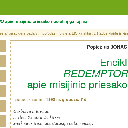
IO
apie misijinio priesako nuolatinį galiojimą
s ar pan., dera padaryti nuorodas į jų vietą EIS.katalikai.lt. Radus klaidų ir vi
Popiežius JONAS 
Encikl
REDEMPTORI
apie misijinio priesako
1990 m. gruodžio 7 d.
Garbingieji Broliai,
mielieji Sūnūs ir Dukterys,
sveikinu ir teikiu apaštališkąjį palaiminimą!