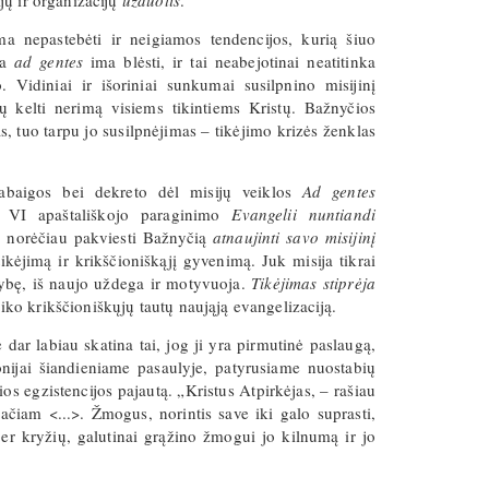
ijų ir organizacijų
užduotis
.
a nepastebėti ir neigiamos tendencijos, kurią šiuo
ja
ad gentes
ima blėsti, ir tai neabejotinai neatitinka
idiniai ir išoriniai sunkumai susilpnino misijinį
tų kelti nerimą visiems tikintiems Kristų. Bažnyčios
, tuo tarpu jo susilpnėjimas – tikėjimo krizės ženklas
abaigos bei dekreto dėl misijų veiklos
Ad gentes
s VI apaštališkojo paraginimo
Evangelii nuntiandi
, norėčiau pakviesti Bažnyčią
atnaujinti savo misijinį
tikėjimą ir krikščioniškąjį gyvenimą. Juk misija tikrai
atybę, iš naujo uždega ir motyvuoja.
Tikėjimas stiprėja
laiko krikščioniškųjų tautų naująją evangelizaciją.
 dar labiau skatina tai, jog ji yra pirmutinė paslaugą,
nijai šiandieniame pasaulyje, patyrusiame nuostabių
ios egzistencijos pajautą. „Kristus Atpirkėjas, – rašiau
ačiam <...>. Žmogus, norintis save iki galo suprasti,
s per kryžių, galutinai grąžino žmogui jo kilnumą ir jo