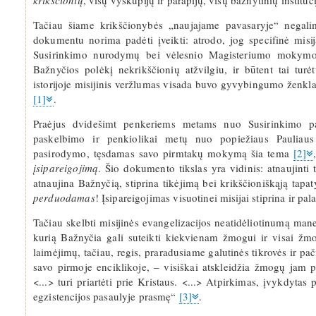
krikščionių
, visų vyskupijų ir parapijų, visų bažnytinių instituc
Tačiau šiame krikščionybės „naujajame pavasaryje“ negalim
dokumentu norima padėti įveikti: atrodo, jog specifinė misi
Susirinkimo nurodymų bei vėlesnio Magisteriumo mokymo. V
Bažnyčios polėkį nekrikščionių atžvilgiu, ir būtent tai turė
istorijoje misijinis veržlumas visada buvo gyvybingumo ženklas
[1]
.
Praėjus dvidešimt penkeriems metams nuo Susirinkimo p
paskelbimo ir penkiolikai metų nuo popiežiaus Pauliau
pasirodymo, tęsdamas savo pirmtakų mokymą šia tema
[2]
įsipareigojimą
. Šio dokumento tikslas yra vidinis: atnaujinti 
atnaujina Bažnyčią, stiprina tikėjimą bei krikščioniškąją tap
perduodamas
! Įsipareigojimas visuotinei misijai stiprina ir pa
Tačiau skelbti misijinės evangelizacijos neatidėliotinumą mane
kurią Bažnyčia gali suteikti kiekvienam žmogui ir visai žmo
laimėjimų, tačiau, regis, praradusiame galutinės tikrovės ir pač
savo pirmoje enciklikoje, – visiškai atskleidžia žmogų jam p
<...> turi priartėti prie Kristaus. <...> Atpirkimas, įvykdyta
egzistencijos pasaulyje prasmę“
[3]
.