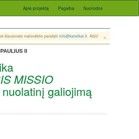
Apie projektą
Pagalba
Nuorodos
×
sais klausimais malonėkite parašyti
info@katalikai.lt
. Ačiū!
PAULIUS II
ika
S MISSIO
 nuolatinį galiojimą