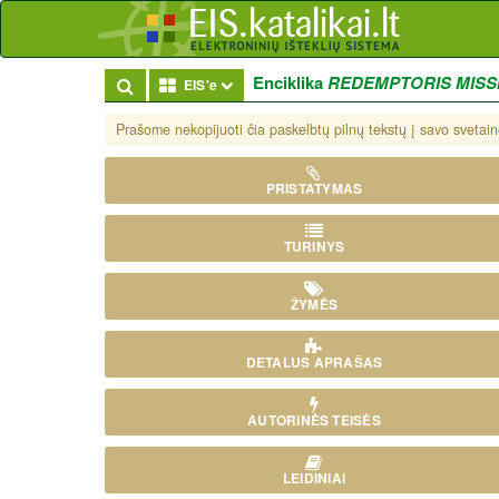
Enciklika
REDEMPTORIS MISS
Toggle Dropdown
EIS'e
Prašome nekopijuoti čia paskelbtų pilnų tekstų į savo svetaine
PRISTATYMAS
TURINYS
ŽYMĖS
DETALUS APRAŠAS
AUTORINĖS TEISĖS
LEIDINIAI