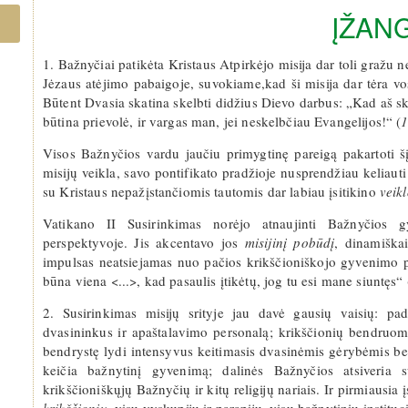
ĮŽAN
1. Bažnyčiai patikėta Kristaus Atpirkėjo misija dar toli gražu
Jėzaus atėjimo pabaigoje, suvokiame,kad ši misija dar tėra vos 
Būtent Dvasia skatina skelbti didžius Dievo darbus: „Kad aš sk
būtina prievolė, ir vargas man, jei neskelbčiau Evangelijos!“ (
1
Visos Bažnyčios vardu jaučiu primygtinę pareigą pakartoti šį
misijų veikla, savo pontifikato pradžioje nusprendžiau keliauti 
su Kristaus nepažįstančiomis tautomis dar labiau įsitikino
veik
Vatikano II Susirinkimas norėjo atnaujinti Bažnyčios g
perspektyvoje. Jis akcentavo jos
misijinį pobūdį
, dinamiškai
impulsas neatsiejamas nuo pačios krikščioniškojo gyvenimo pr
būna viena <...>, kad pasaulis įtikėtų, jog tu esi mane siuntęs“ 
2. Susirinkimas misijų srityje jau davė gausių vaisių: pa
dvasininkus ir apaštalavimo personalą; krikščionių bendruome
bendrystę lydi intensyvus keitimasis dvasinėmis gėrybėmis bei
keičia bažnytinį gyvenimą; dalinės Bažnyčios atsiveria s
krikščioniškųjų Bažnyčių ir kitų religijų nariais. Ir pirmiausia