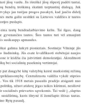
rė jūsų vardu. Jis išreiškė jūsų rūpestį padėti tautai,
sų bendrą troškimą skatinti tarptautinį dialogą. Juk
Atvykęs jau turėjau progos pasakyti, kad jaučiu didelį
ės metu galiu susitikti su Lietuvos valdžios ir tautos
orijos puslapis.
 eina tautų bendradarbiavimo keliu. Tai ilgas, daug
e gyvenančios tautos. Šios tautos turi vėl atnaujinti
dais susikaupęs apmaudas.
ai galima laikyti pionieriais. Sostinėje Vilniuje jūs
o liudininkų. Jūs esate kvalifikuoti stebėtojai naujos
one ir leidžia čia įsitvirtinti demokratijai. Akredituoti
iškų bei socialinių pasekmių vertintojai.
aip pat daugybė kitų valstybių kentė marksistinį režimą
nepriklausomybę. Centralizuota valdžia vykdė stiprios
. Vos tik 1918 metais pasaulis pradėjo atsigauti nuo
litikų, užuot atidavę jėgas taikos kūrimui, nesiliovė
ir socialinės prievartos sąvokomis. Tai vedė į „slaptus
susidūrimą, kuris ištrynė iš žemėlapio ištisas tautas.
ino Rytų pasaulį.