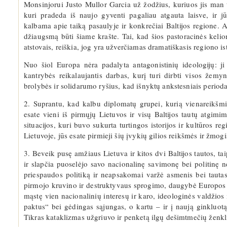
Monsinjorui Justo Mullor Garcia už žodžius, kuriuos jis man ta
kuri pradeda iš naujo gyventi pagaliau atgauta laisve, ir jū
kalbama apie taiką pasaulyje ir konkrečiai Baltijos regione. 
džiaugsmą būti šiame krašte. Tai, kad šios pastoracinės kelion
atstovais, reiškia, jog yra užverčiamas dramatiškasis regiono ist
Nuo šiol Europa nėra padalyta antagonistinių ideologijų: ji
kantrybės reikalaujantis darbas, kurį turi dirbti visos žemyn
brolybės ir solidarumo ryšius, kad išnyktų ankstesniais perio
2. Suprantu, kad kalbu diplomatų grupei, kurią vienareikšmišk
esate vieni iš pirmųjų Lietuvos ir visų Baltijos tautų atgimim
situacijos, kuri buvo sukurta turtingos istorijos ir kultūros regi
Lietuvoje, jūs esate pirmieji šių įvykių gilios reikšmės ir žmog
3. Beveik pusę amžiaus Lietuva ir kitos dvi Baltijos tautos, t
ir slapčia puoselėjo savo nacionalinę savimonę bei politinę 
priespaudos politiką ir neapsakomai varžė asmenis bei tautas
pirmojo kruvino ir destruktyvaus sprogimo, daugybė Europos po
mąstę vien nacionalinių interesų ir karo, ideologinės valdžios 
paktus“ bei gėdingas sąjungas, o kartu – ir į naują ginkluotą 
Tikras kataklizmas užgriuvo ir penketą ilgų dešimtmečių ženkl