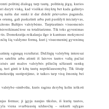
mti politinį dialogą tarp tautų, politinių jėgų, kurios
ri daryti viską, kad visiškai išnyktų bet kada galintys
esų našta dar sunki ir dar didelė prievartos pagunda.
s orumą, gali paskatinti arba pati pasiūlyti iniciatyvas,
 kitoms Baltijos valstybėms. Tarptautinės visuomenės
tsisveikinančiose su totalitarizmu. Tik toks gyvenimas
kytis. Demokratija reikalauja ilgo ir kantraus mokymosi
ojančių šią valdymo formą, kuri į visuomeninį gyvenimą
matinių sąjungų rezultatai. Didžiųjų valstybių interesai
s satelitu arba atimti iš laisvos tautos valią pačiai
teisės ant mažos valstybės piliečių užkrauti sunkų
 turi ginti ir kitų tautų nepriklausomybę. Tik šitaip
mokratijų sustiprėjimo, ir taikos tarp visų žmonių bei
valstybe–simboliu, kuris ragina derybų keliu ieškoti
as formas; ji įgyja naujus tikslus, iš kurių tautos,
kyla viena svarbiausių užduočių – sukurti sąlygas