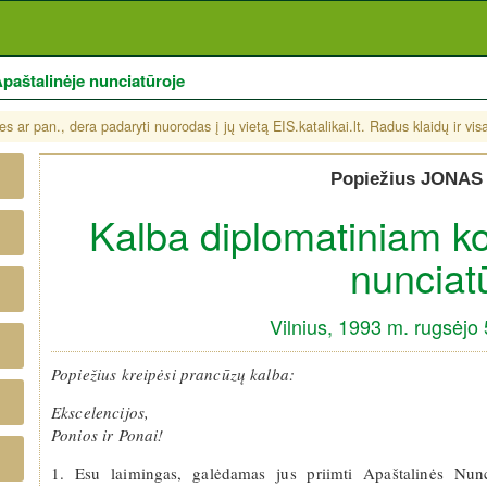
paštalinėje nunciatūroje
s ar pan., dera padaryti nuorodas į jų vietą EIS.katalikai.lt. Radus klaidų ir vi
Popiežius JONAS 
Kalba diplomatiniam ko
nunciat
Vilnius, 1993 m. rugsėjo 
Popiežius kreipėsi prancūzų kalba:
Ekscelencijos,
Ponios ir Ponai!
1. Esu laimingas, galėdamas jus priimti Apaštalinės Nun