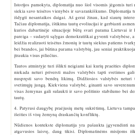
Istorijos pamokyta, diplomatija nuo šiol visomis jėgomis turi re
siekia savo teisėtos vienybės ir savarankiškumo. Diplomatija tu
išdygti nesantaikos daigai. Aš gerai žinau, kad siaurų inter
Tačiau diplomatija, ištikima tautų evoliucijai ir gerbianti asmen
kurios dabartinėje situacijoje būtų svari parama Lietuvai ir
pareiga – sudaryti sąlygas demokratiškai gyventi valstybėse, a
leidžia realizuoti teisėtus žmonių ir tautų siekius patiems tvar
bei brandos, jai būtina parama valstybių, jau seniai praktiku
įtraukia visus piliečius.
Tautos atmintyje turi išlikti neigiami kai kurių praeities diplo
niekada neturi priversti mažos valstybės tapti svetimos galio
nuspręsti savo bendrą likimą. Didžiosios valstybės neturi 
svetimųjų jungą. Kiekviena valstybė, ginanti savo suverenumą,
visas žemynas gali sulaukti ir savo politinio stabilumo bei de
tautų.
4. Patyrusi daugybę praėjusių metų sukrėtimų, Lietuva tampa 
išeities iš visų žemyną draskančių konfliktų.
Nūdienos kontekste diplomatija yra pašaukta įgyvendinti nauj
atgavusios laisvę, daug tikisi. Diplomatinėms misijoms iš