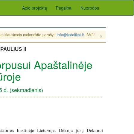
Apie projektą
Pagalba
Nuorodos
×
sais klausimais malonėkite parašyti
info@katalikai.lt
. Ačiū!
PAULIUS II
rpusui Apaštalinėje
ūroje
5 d. (sekmadienis)
ciatūros būstinėje Lietuvoje. Dėkoju jūsų Dekanui