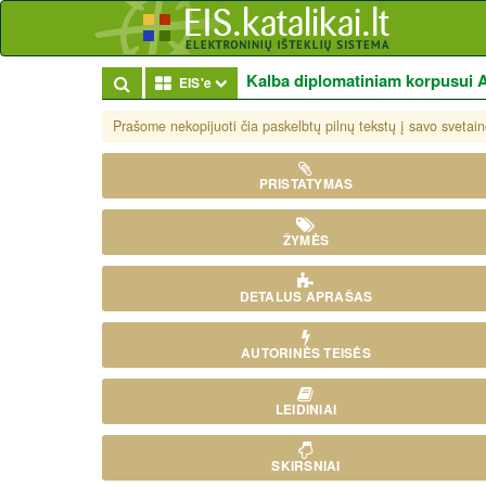
Kalba diplomatiniam korpusui A
Toggle Dropdown
EIS'e
Prašome nekopijuoti čia paskelbtų pilnų tekstų į savo svetaine
PRISTATYMAS
ŽYMĖS
DETALUS APRAŠAS
AUTORINĖS TEISĖS
LEIDINIAI
SKIRSNIAI