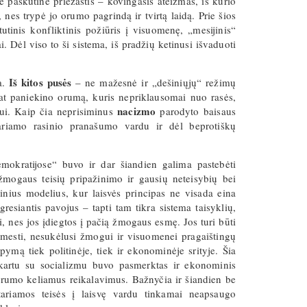
e paskutinė priežastis – kovingasis ateizmas, iš kurio
es trypė jo orumo pagrindą ir tvirtą laidą. Prie šios
štutinis konfliktinis požiūris į visuomenę, „mesijinis“
i. Dėl viso to ši sistema, iš pradžių ketinusi išvaduoti
Iš kitos pusės
a.
– ne mažesnė ir „dešiniųjų“ režimų
p pat paniekino orumą, kuris nepriklausomai nuo rasės,
nacizmo
ui. Kaip čia neprisiminus
parodyto baisaus
ariamo rasinio pranašumo vardu ir dėl beprotiškų
emokratijose“ buvo ir dar šiandien galima pastebėti
 žmogaus teisių pripažinimo ir gausių neteisybių bei
linius modelius, kur laisvės principas ne visada eina
siantis pavojus – tapti tam tikra sistema taisyklių,
, nes jos įdiegtos į pačią žmogaus esmę. Jos turi būti
mesti, nesukėlusi žmogui ir visuomenei pragaištingų
ipymą tiek politinėje, tiek ir ekonominėje srityje. Šia
artu su socializmu buvo pasmerktas ir ekonominis
lidarumo keliamus reikalavimus. Bažnyčia ir šiandien be
tariamos teisės į laisvę vardu tinkamai neapsaugo