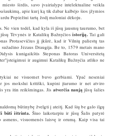
iesto širdis, savo įvairialype intelektualine veikla
 pašaukimą, apie kurį ką tik dabar kalbėjo šios įžymios
vardu Popiežiui tartą žodį maloniai dėkoju.
 Ne vien todėl, kad kyla iš jūsų jausmų taurumo, bet
istoriją.
 jūsų Tėvynės ir Katalikų Bažnyčios
Tai gali
nas Protasevičius jį įkūrė, kad ir Vilnių paliestų tas
yje sužadino Jėzaus Draugija. Be to, 1579 metais mano
idysis kunigaikštis Steponas Batoras Universitetą
ter"įsteigimui ir augimui Katalikų Bažnyčia atliko ne
santykiai ne visuomet buvo gerbiami. Ypač neseniai
r jos mokslui kritiški, kupini įtarumo ir net atviro
atverčia naują
s yra itin reikšmingas. Jis
jūsų šalies
maldomą būtinybę žvelgti į ateitį. Kad šių be galo ilgų
i būti ištrinta.
Šiuo laikotarpiu ir jūsų Šalis patyrė
no asmens, visuomenės laisvę ir orumą. Kaip visa tai