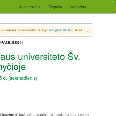
Apie projektą
Pagalba
Nuorodos
×
sais klausimais malonėkite parašyti
info@katalikai.lt
. Ačiū!
PAULIUS II
niaus universiteto Šv.
yčioje
5 d. (sekmadienis)
žiaugiuosi, kad galiu susitikti su jumis po šios garsios