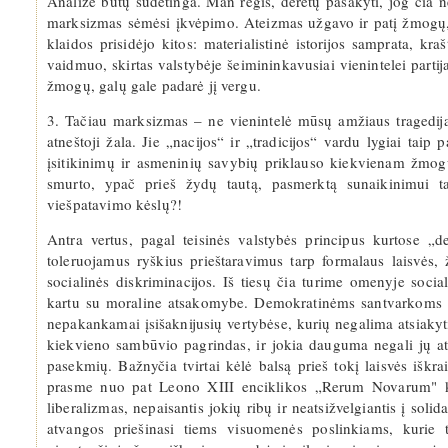
Analizė būtų sudėtinga. Man regis, derėtų pasakyti, jog čia n
marksizmas sėmėsi įkvėpimo. Ateizmas užgavo ir patį žmogų, n
klaidos prisidėjo kitos: materialistinė istorijos samprata, kra
vaidmuo, skirtas valstybėje šeimininkavusiai vienintelei partija
žmogų, galų gale padarė jį vergu.
3. Tačiau marksizmas – ne vienintelė mūsų amžiaus tragedij
atneštoji žala. Jie „nacijos“ ir „tradicijos“ vardu lygiai tai
įsitikinimų ir asmeninių savybių priklauso kiekvienam žmog
smurto, ypač prieš žydų tautą, pasmerktą sunaikinimui t
viešpatavimo kėslų?!
Antra vertus, pagal teisinės valstybės principus kurtose „d
toleruojamus ryškius prieštaravimus tarp formalaus laisvės,
socialinės diskriminacijos. Iš tiesų čia turime omenyje socia
kartu su moraline atsakomybe. Demokratinėms santvarkoms gre
nepakankamai įsišaknijusių vertybėse, kurių negalima atsiakyti
kiekvieno sambūvio pagrindas, ir jokia dauguma negali jų at
pasekmių. Bažnyčia tvirtai kėlė balsą prieš tokį laisvės iškra
prasme nuo pat Leono XIII enciklikos „Rerum Novarum" k
liberalizmas, nepaisantis jokių ribų ir neatsižvelgiantis į so
atvangos priešinasi tiems visuomenės poslinkiams, kurie 