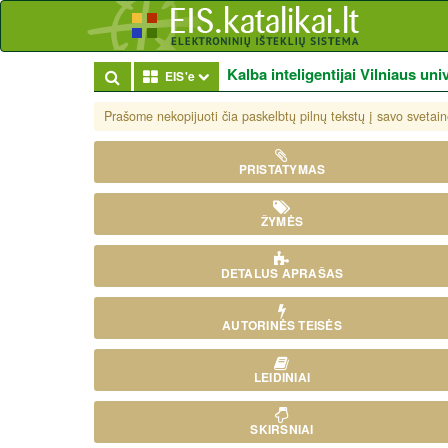
Kalba inteligentijai Vilniaus un
Toggle Dropdown
EIS'e
Prašome nekopijuoti čia paskelbtų pilnų tekstų į savo svetaine
PRISTATYMAS
ŽYMĖS
DETALUS APRAŠAS
AUTORINĖS TEISĖS
LEIDINIAI
SKIRSNIAI