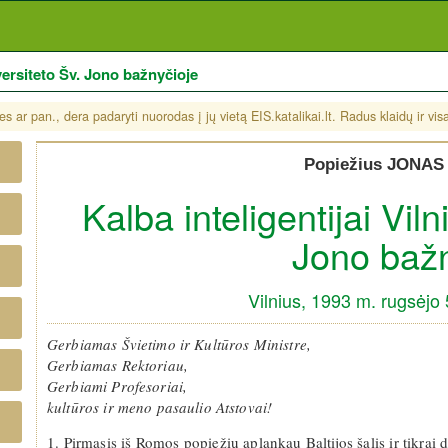
iversiteto Šv. Jono bažnyčioje
s ar pan., dera padaryti nuorodas į jų vietą EIS.katalikai.lt. Radus klaidų ir vi
Popiežius JONAS 
Kalba inteligentijai Vil
Jono bažn
Vilnius, 1993 m. rugsėjo 
Gerbiamas Švietimo ir Kultūros Ministre,
Gerbiamas Rektoriau,
Gerbiami Profesoriai,
kultūros ir meno pasaulio Atstovai!
1. Pirmasis iš Romos popiežių aplankau Baltijos šalis ir tikrai d