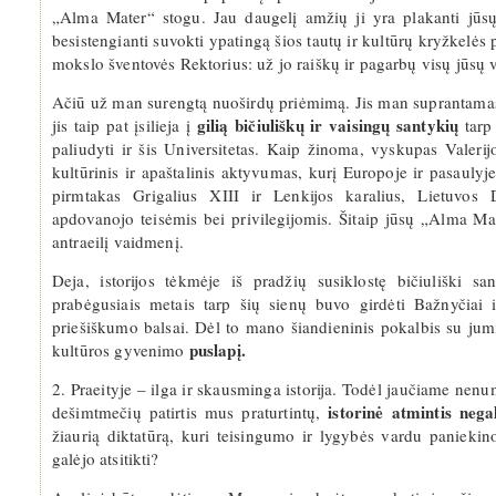
„Alma Mater“ stogu. Jau daugelį amžių ji yra plakanti jūsų m
besistengianti suvokti ypatingą šios tautų ir kultūrų kryžkelės
mokslo šventovės Rektorius: už jo raiškų ir pagarbų visų jūsų 
Ačiū už man surengtą nuoširdų priėmimą. Jis man suprantamas.
gilią bičiuliškų ir vaisingų santykių
jis taip pat įsilieja į
tarp
paliudyti ir šis Universitetas. Kaip žinoma, vyskupas Valerijo
kultūrinis ir apaštalinis aktyvumas, kurį Europoje ir pasaul
pirmtakas Grigalius XIII ir Lenkijos karalius, Lietuvos D
apdovanojo teisėmis bei privilegijomis. Šitaip jūsų „Alma Ma
antraeilį vaidmenį.
Deja, istorijos tėkmėje iš pradžių susiklostę bičiuliški 
prabėgusiais metais tarp šių sienų buvo girdėti Bažnyčiai i
priešiškumo balsai. Dėl to mano šiandieninis pokalbis su jumi
puslapį.
kultūros gyvenimo
2. Praeityje – ilga ir skausminga istorija. Todėl jaučiame nenu
istorinė atmintis negal
dešimtmečių patirtis mus praturtintų,
žiaurią diktatūrą, kuri teisingumo ir lygybės vardu panieki
galėjo atsitikti?