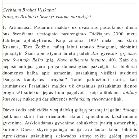
Gerbiami Broliai Vyskupai,
brangūs Broliai ir Seserys visame pasaulyje!
1. Artimiausia Pasaulinė maldos už dvasinius pašaukimus diena
bus švenčiama tiesioginio pasirengimo Didžiajam 2000 metų
Jubiliejui aplinkybėmis. Kaip žinoma, 1997 metai bus skirti
Kristaus, Tėvo Žodžio, mūsų labui tapusio žmogumi, slėpiniui
apmąstyti. Šiam apmąstymui turėtų padėti
dar gyvesnis grįžimas
prie Šventojo Rašto
(plg.
Novo millennio ineunte
, 40). Kaip čia
nepasinaudojus gera proga dėmesingiau pažvelgti, ką bibliniai
duomenys kalba apie asmeninį pašaukimą visiškai atsiduoti
Dangaus karalystės tarnybai? Todėl pabrėžtinai noriu, kad
artimiausios Pasaulinės maldos už dvasinius pašaukimus dienos
proga vėl sutelkus jėgas būtų pagalvota, kaip atitinkamą
biblinę
katechezę
nukreipti dar aštresnės
pašaukimų sielovados
link.
Dievo žodis atskleidžia visų dalykų giliąją prasmę ir įgalina žmogų
patikimai skirti bei orientuotis darant sprendimus kasdieniame
gyvenime. Atskleisdamas gyvenimo aplinkybes įvairių asmenybių,
kurioms Dievas skyrė ypatingą misiją savo tautos labui, biblinis
Apreiškimas pašaukimų sielovados srityje sykiu galėtų padėti