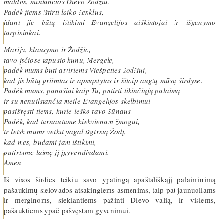
maldos, mintančios Dievo Žodžiu.
Padėk jiems ištirti laiko ženklus,
idant jie būtų ištikimi Evangelijos aiškintojai ir išganymo
tarpininkai.
Marija, klausymo ir Žodžio,
tavo įsčiose tapusio kūnu, Mergele,
padėk mums būti atviriems Viešpaties žodžiui,
kad jis būtų priimtas ir apmąstytas ir šitaip augtų mūsų širdyse.
Padėk mums, panašiai kaip Tu, patirti tikinčiųjų palaimą
ir su nenuilstančia meile Evangelijos skelbimui
pasišvęsti tiems, kurie ieško tavo Sūnaus.
Padėk, kad tarnautume kiekvienam žmogui,
ir leisk mums veikti pagal išgirstą Žodį,
kad mes, būdami jam ištikimi,
patirtume laimę jį įgyvendindami.
Amen.
Iš visos širdies teikiu savo ypatingą apaštališkąjį palaiminimą
pašaukimų sielovados atsakingiems asmenims, taip pat jaunuoliams
ir merginoms, siekiantiems pažinti Dievo valią, ir visiems,
pašauktiems ypač pašvęstam gyvenimui.