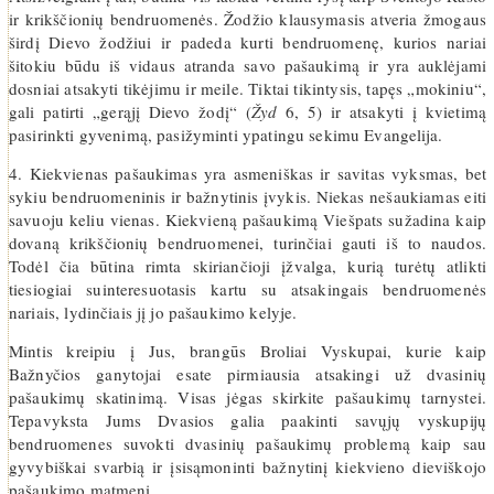
ir krikščionių bendruomenės. Žodžio klausymasis atveria žmogaus
širdį Dievo žodžiui ir padeda kurti bendruomenę, kurios nariai
šitokiu būdu iš vidaus atranda savo pašaukimą ir yra auklėjami
dosniai atsakyti tikėjimu ir meile. Tiktai tikintysis, tapęs „mokiniu“,
gali patirti „gerąjį Dievo žodį“ (
Žyd
6, 5) ir atsakyti į kvietimą
pasirinkti gyvenimą, pasižyminti ypatingu sekimu Evangelija.
4. Kiekvienas pašaukimas yra asmeniškas ir savitas vyksmas, bet
sykiu bendruomeninis ir bažnytinis įvykis. Niekas nešaukiamas eiti
savuoju keliu vienas. Kiekvieną pašaukimą Viešpats sužadina kaip
dovaną krikščionių bendruomenei, turinčiai gauti iš to naudos.
Todėl čia būtina rimta skiriančioji įžvalga, kurią turėtų atlikti
tiesiogiai suinteresuotasis kartu su atsakingais bendruomenės
nariais, lydinčiais jį jo pašaukimo kelyje.
Mintis kreipiu į Jus, brangūs Broliai Vyskupai, kurie kaip
Bažnyčios ganytojai esate pirmiausia atsakingi už dvasinių
pašaukimų skatinimą. Visas jėgas skirkite pašaukimų tarnystei.
Tepavyksta Jums Dvasios galia paakinti savųjų vyskupijų
bendruomenes suvokti dvasinių pašaukimų problemą kaip sau
gyvybiškai svarbią ir įsisąmoninti bažnytinį kiekvieno dieviškojo
pašaukimo matmenį.