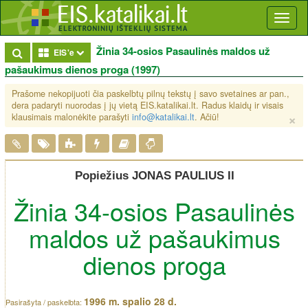
Toggl
naviga
Žinia 34-osios Pasaulinės maldos už
Toggle Dropdown
EIS'e
pašaukimus dienos proga (1997)
Prašome nekopijuoti čia paskelbtų pilnų tekstų į savo svetaines ar pan.,
dera padaryti nuorodas į jų vietą EIS.katalikai.lt. Radus klaidų ir visais
×
klausimais malonėkite parašyti
info@katalikai.lt
. Ačiū!
Popiežius JONAS PAULIUS II
Žinia 34-osios Pasaulinės
maldos už pašaukimus
dienos proga
1996 m. spalio 28 d.