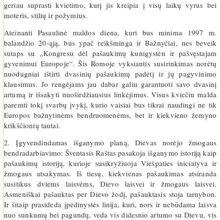
geriau suprasti kvietimo, kurį jis kreipia į visų laikų vyrus bei
moteris, stilių ir požymius.
Ateinanti Pasaulinė maldos diena, kuri bus minima 1997 m.
balandžio 20-ąją, bus ypač reikšminga ir Bažnyčiai, nes beveik
sutaps su „Kongresu dėl pašaukimų kunigystėn ir pašvęstajam
gyvenimui Europoje“. Šis Romoje vyksiantis susirinkimas norėtų
nuodugniai ištirti dvasinių pašaukimų padėtį ir jų pagyvinimo
klausimus. Jo rengėjams jau dabar galiu garantuoti savo dvasinį
artumą ir išsakyti nuoširdžiausius linkėjimus. Visus kviečiu malda
paremti tokį svarbų įvykį, kurio vaisiai bus tikrai naudingi ne tik
Europos bažnytinėms bendruomenėms, bet ir kiekvieno žemyno
krikščionių tautai.
2. Įgyvendindamas išganymo planą, Dievas norėjo žmogaus
bendradarbiavimo: Šventasis Raštas pasakoja išganymo istoriją kaip
pašaukimų istoriją, kurioje susikryžiuoja Viešpaties iniciatyva ir
žmogaus atsakymas. Iš tiesų, kiekvienas pašaukimas atsiranda
susitikus dviems laisvėms, Dievo laisvei ir žmogaus laisvei.
Asmeniškai pašauktas per Dievo žodį, pašauktasis stoja tarnybon.
Ir šitaip prasideda įpėdinystės linija, kuri, nors ir nebūdama laisva
nuo sunkumų bei pagundų, veda vis didesnio artumo su Dievu, vis