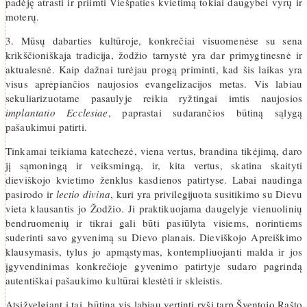
padėję atrasti ir priimti Viešpaties kvietimą tokiai daugybei vyrų ir
moterų.
3. Mūsų dabarties kultūroje, konkrečiai visuomenėse su sena
krikščioniškaja tradicija, žodžio tarnystė yra dar primygtinesnė ir
aktualesnė. Kaip dažnai turėjau progą priminti, kad šis laikas yra
visus aprėpiančios naujosios evangelizacijos metas. Vis labiau
sekuliarizuotame pasaulyje reikia ryžtingai imtis naujosios
implantatio Ecclesiae
, paprastai sudarančios būtiną sąlygą
pašaukimui patirti.
Tinkamai teikiama katechezė, viena vertus, brandina tikėjimą, daro
jį sąmoningą ir veiksmingą, ir, kita vertus, skatina skaityti
dieviškojo kvietimo ženklus kasdienos patirtyse. Labai naudinga
pasirodo ir
lectio divina
, kuri yra privilegijuota susitikimo su Dievu
vieta klausantis jo Žodžio. Ji praktikuojama daugelyje vienuolinių
bendruomenių ir tikrai gali būti pasiūlyta visiems, norintiems
suderinti savo gyvenimą su Dievo planais. Dieviškojo Apreiškimo
klausymasis, tylus jo apmąstymas, kontempliuojanti malda ir jos
įgyvendinimas konkrečioje gyvenimo patirtyje sudaro pagrindą
autentiškai pašaukimo kultūrai klestėti ir skleistis.
Atsižvelgiant į tai, būtina vis labiau vertinti ryšį tarp Šventojo Rašto