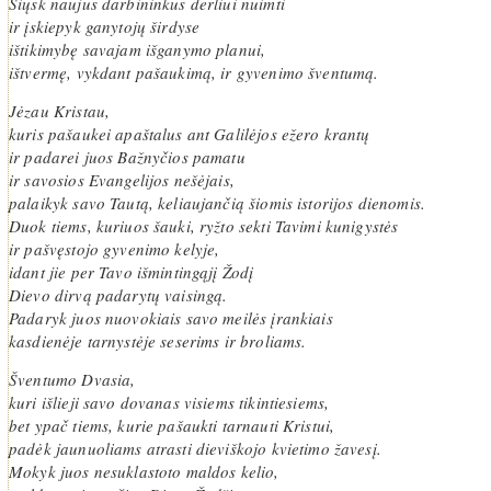
Siųsk naujus darbininkus derliui nuimti
ir įskiepyk ganytojų širdyse
ištikimybę savajam išganymo planui,
ištvermę, vykdant pašaukimą, ir gyvenimo šventumą.
Jėzau Kristau,
kuris pašaukei apaštalus ant Galilėjos ežero krantų
ir padarei juos Bažnyčios pamatu
ir savosios Evangelijos nešėjais,
palaikyk savo Tautą, keliaujančią šiomis istorijos dienomis.
Duok tiems, kuriuos šauki, ryžto sekti Tavimi kunigystės
ir pašvęstojo gyvenimo kelyje,
idant jie per Tavo išmintingąjį Žodį
Dievo dirvą padarytų vaisingą.
Padaryk juos nuovokiais savo meilės įrankiais
kasdienėje tarnystėje seserims ir broliams.
Šventumo Dvasia,
kuri išlieji savo dovanas visiems tikintiesiems,
bet ypač tiems, kurie pašaukti tarnauti Kristui,
padėk jaunuoliams atrasti dieviškojo kvietimo žavesį.
Mokyk juos nesuklastoto maldos kelio,