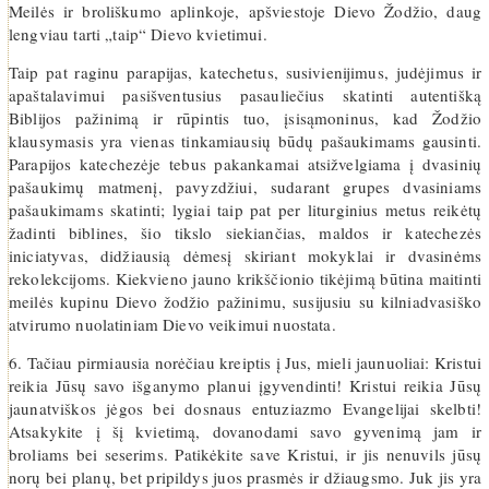
Meilės ir broliškumo aplinkoje, apšviestoje Dievo Žodžio, daug
lengviau tarti „taip“ Dievo kvietimui.
Taip pat raginu parapijas, katechetus, susivienijimus, judėjimus ir
apaštalavimui pasišventusius pasauliečius skatinti autentišką
Biblijos pažinimą ir rūpintis tuo, įsisąmoninus, kad Žodžio
klausymasis yra vienas tinkamiausių būdų pašaukimams gausinti.
Parapijos katechezėje tebus pakankamai atsižvelgiama į dvasinių
pašaukimų matmenį, pavyzdžiui, sudarant grupes dvasiniams
pašaukimams skatinti; lygiai taip pat per liturginius metus reikėtų
žadinti biblines, šio tikslo siekiančias, maldos ir katechezės
iniciatyvas, didžiausią dėmesį skiriant mokyklai ir dvasinėms
rekolekcijoms. Kiekvieno jauno krikščionio tikėjimą būtina maitinti
meilės kupinu Dievo žodžio pažinimu, susijusiu su kilniadvasiško
atvirumo nuolatiniam Dievo veikimui nuostata.
6. Tačiau pirmiausia norėčiau kreiptis į Jus, mieli jaunuoliai: Kristui
reikia Jūsų savo išganymo planui įgyvendinti! Kristui reikia Jūsų
jaunatviškos jėgos bei dosnaus entuziazmo Evangelijai skelbti!
Atsakykite į šį kvietimą, dovanodami savo gyvenimą jam ir
broliams bei seserims. Patikėkite save Kristui, ir jis nenuvils jūsų
norų bei planų, bet pripildys juos prasmės ir džiaugsmo. Juk jis yra