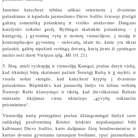
Jaunimo katechezė tebūna aiškiai orientuota į dvasinius
pašaukimus ir tepadeda jaunuoliams Dievo žodžio šviesoje įžvelgti
galimą asmenišką pašaukimą ir visiško atsidavimo Dangaus
karalystės reikalui grožį. Ryžtingai skatinkite pašaukimų - į
kunigystę, į gyvenimą vyrų ir moterų vienuolijose, į misijų ir
kontempliacijos gyvenimą - sielovadą, idant tie, kurie yra tikrai
pašaukti, galėtų atpažinti vertingą dovaną, kurią jiems iš ypatingos
meilės nori duoti Viešpats (plg.
Mk
10, 21).
5. Jūsų, mieli vyskupijų ir vienuolijų Kunigai, prašau daryti viską,
kad tikintieji būtų skatinami pažinti Šventąjį Raštą ir jį mylėti, ir
visada uoliai stengtis, kad katechezė kryptų į dvasinius
pašaukimus. Rūpinkitės, kad jaunuolių širdys vis labiau vertintų
Šventojo Rašto klausymąsi ir tikėtų, kad dieviškaisiais Raštais
mintantis tikėjimas virsta tikinčiojo „gyvybę teikiančiu
prisiminimu“.
Vienuolijų narių primygtinai prašau džiaugsmingai liudyti savo
radikalųjį pasišventimą Kristui: leiskitės nepaliaujamai būti
kalbinami Dievo žodžio, kuris dalijamas Jūsų bendruomenėse ir
kuriuo dosniai gyvenama tarnaujant broliams, ypač jaunuoliams.