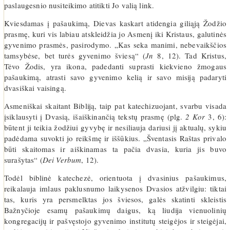
paslaugesnio nusiteikimo atitikti Jo valią link.
Kviesdamas į pašaukimą, Dievas kaskart atidengia giliąją Žodžio
prasmę, kuri vis labiau atskleidžia jo Asmenį iki Kristaus, galutinės
gyvenimo prasmės, pasirodymo. „Kas seka manimi, nebevaikščios
tamsybėse, bet turės gyvenimo šviesą“ (
Jn
8, 12). Tad Kristus,
Tėvo Žodis, yra ikona, padedanti suprasti kiekvieno žmogaus
pašaukimą, atrasti savo gyvenimo kelią ir savo misiją padaryti
dvasiškai vaisingą.
Asmeniškai skaitant Bibliją, taip pat katechizuojant, svarbu visada
įsiklausyti į Dvasią, išaiškinančią tekstų prasmę (plg.
2 Kor
3, 6):
būtent ji teikia žodžiui gyvybę ir nesiliauja dariusi jį aktualų, sykiu
padėdama suvokti jo reikšmę ir iššūkius. „Šventasis Raštas privalo
būti skaitomas ir aiškinamas ta pačia dvasia, kuria jis buvo
surašytas“ (
Dei Verbum
, 12).
Todėl biblinė katechezė, orientuota į dvasinius pašaukimus,
reikalauja imlaus paklusnumo laikysenos Dvasios atžvilgiu: tiktai
tas, kuris yra persmelktas jos šviesos, galės skatinti skleistis
Bažnyčioje esamų pašaukimų daigus, ką liudija vienuolinių
kongregacijų ir pašvęstojo gyvenimo institutų steigėjos ir steigėjai,