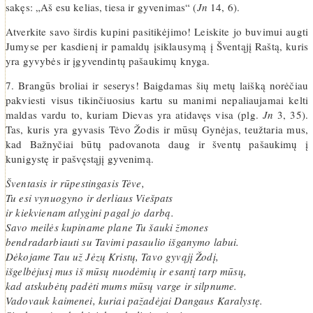
sakęs: „Aš esu kelias, tiesa ir gyvenimas“ (
Jn
14, 6).
Atverkite savo širdis kupini pasitikėjimo! Leiskite jo buvimui augti
Jumyse per kasdienį ir pamaldų įsiklausymą į Šventąjį Raštą, kuris
yra gyvybės ir įgyvendintų pašaukimų knyga.
7. Brangūs broliai ir seserys! Baigdamas šių metų laišką norėčiau
pakviesti visus tikinčiuosius kartu su manimi nepaliaujamai kelti
maldas vardu to, kuriam Dievas yra atidavęs visa (plg.
Jn
3, 35).
Tas, kuris yra gyvasis Tėvo Žodis ir mūsų Gynėjas, teužtaria mus,
kad Bažnyčiai būtų padovanota daug ir šventų pašaukimų į
kunigystę ir pašvęstąjį gyvenimą.
Šventasis ir rūpestingasis Tėve,
Tu esi vynuogyno ir derliaus Viešpats
ir kiekvienam atlygini pagal jo darbą.
Savo meilės kupiname plane Tu šauki žmones
bendradarbiauti su Tavimi pasaulio išganymo labui.
Dėkojame Tau už Jėzų Kristų, Tavo gyvąjį Žodį,
išgelbėjusį mus iš mūsų nuodėmių ir esantį tarp mūsų,
kad atskubėtų padėti mums mūsų varge ir silpnume.
Vadovauk kaimenei, kuriai pažadėjai Dangaus Karalystę.