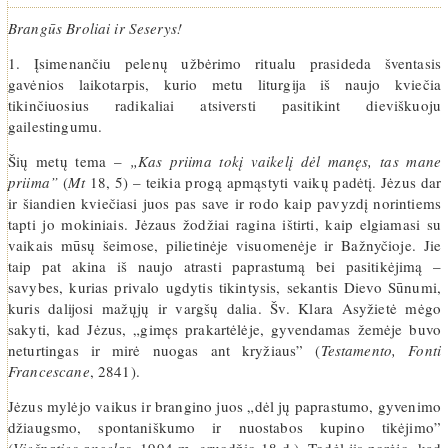
Brangūs Broliai ir Seserys!
1. Įsimenančiu pelenų užbėrimo ritualu prasideda šventasis
gavėnios laikotarpis, kurio metu liturgija iš naujo kviečia
tikinčiuosius radikaliai atsiversti pasitikint dieviškuoju
gailestingumu.
Šių metų tema –
„Kas priima tokį vaikelį dėl manęs, tas mane
priima”
(
Mt
18, 5) – teikia progą apmąstyti vaikų padėtį. Jėzus dar
ir šiandien kviečiasi juos pas save ir rodo kaip pavyzdį norintiems
tapti jo mokiniais. Jėzaus žodžiai ragina ištirti, kaip elgiamasi su
vaikais mūsų šeimose, pilietinėje visuomenėje ir Bažnyčioje. Jie
taip pat akina iš naujo atrasti paprastumą bei pasitikėjimą –
savybes, kurias privalo ugdytis tikintysis, sekantis Dievo Sūnumi,
kuris dalijosi mažųjų ir vargšų dalia. Šv. Klara Asyžietė mėgo
sakyti, kad Jėzus, „gimęs prakartėlėje, gyvendamas žemėje buvo
neturtingas ir mirė nuogas ant kryžiaus” (
Testamento, Fonti
Francescane
, 2841).
Jėzus mylėjo vaikus ir brangino juos „dėl jų paprastumo, gyvenimo
džiaugsmo, spontaniškumo ir nuostabos kupino tikėjimo”