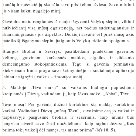
kančią ir nušvietė ją skaisčia savo prisikėlimo šviesa. Savo mirtimi
jis visam laikui nugalėjo mirtį.
Gavėnios metu rengiamės iš naujo išgyventi Velykų slėpinį, viltimi
nušviečiantį visą mūsų egzistenciją, net pačius sudėtingiausius ir
skausmingiausius jos aspektus. Didžioji savaitė vėl prieš mūsų akis
pateiks šį išganymo slėpinį įtaigiomis Velykų tridienio apeigomis.
Brangūs Broliai ir Seserys, pasitikėdami pradėkime gavėnios
kelionę, gaivinami karštesnės maldos, atgailos ir didesnio
dėmesingumo stokojantiesiems. Tegu ši gavėnia pirmiausia
kiekvienam būna proga savo šeimyninėje ir socialinėje aplinkoje
labiau atsigręžti į vaikus – žmonijos ateitį.
5. Maldoje „Tėve mūsų” su vaikams būdingu paprastumu
kreipiamės į Dievą, vadindami jį, kaip Jėzus mokė, „Abba”, Tėvu.
Tėve mūsų! Per gavėnią dažnai kartokime šią maldą, kartokime
karštai. Vadindami Dievą „mūsų Tėvu”, suvoksime esą jo vaikai ir
tarpusavyje pasijusime broliais ir seserimis. Taip mums bus
lengviau atverti savo širdį mažutėliams, kaip ragino Jėzus: „Kas
priima tokį vaikelį dėl manęs, tas mane priima” (
Mt
18, 5).