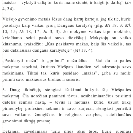
maistas – vykdyti valią to, kuris mane siuntė, ir baigti jo darbą” (
Jn
4, 34).
Viešojo gyvenimo metais Jėzus daug kartų kartojo, jog tik tie, kurie
pasidarys kaip vaikai, įeis į Dangaus karalystę (plg.
Mt
18, 3;
Mk
10, 15;
Lk
18, 17;
Jn
3, 3). Jo mokyme vaikas tapo mokinio,
kviečiamo sekti paskui savo dieviškąjį Mokytoją su vaiko
klusnumu, įvaizdžiu: „Kas pasidarys mažas, kaip šis vaikelis, tas
bus didžiausias dangaus karalystėje” (
Mt
18, 4).
„Pasidaryti mažu” ir „priimti” mažutėlius – štai du to paties
mokymo aspektai, kuriuos Viešpats šiandien vėl adresuoja savo
mokiniams. Tiktai tas, kuris pasidaro „mažas”, geba su meile
priimti savo mažiausius brolius ir seseris.
3. Daug tikinčiųjų stengiasi ištikimai laikytis šių Viešpaties
mokymų. Čia norėčiau paminėti tėvus, nesibaiminančius prisiimti
didelės šeimos naštą, – tėvus ir motinas, kurie, užuot teikę
pirmenybę profesinei sėkmei ir savo karjerai, stengiasi perteikti
savo vaikams žmogiškas ir religines vertybes, suteikiančias
gyvenimui tikrąją prasmę.
Dėkingai žavėdamasis turiu prieš akis tuos, kurie rūpinasi