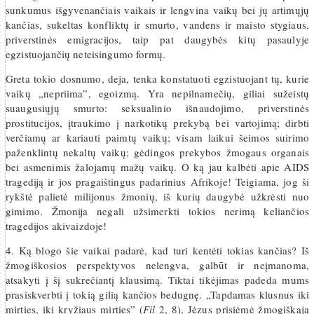
sunkumus išgyvenančiais vaikais ir lengvina vaikų bei jų artimųjų
kančias, sukeltas konfliktų ir smurto, vandens ir maisto stygiaus,
priverstinės emigracijos, taip pat daugybės kitų pasaulyje
egzistuojančių neteisingumo formų.
Greta tokio dosnumo, deja, tenka konstatuoti egzistuojant tų, kurie
vaikų „nepriima”, egoizmą. Yra nepilnamečių, giliai sužeistų
suaugusiųjų smurto: seksualinio išnaudojimo, priverstinės
prostitucijos, įtraukimo į narkotikų prekybą bei vartojimą; dirbti
verčiamų ar kariauti paimtų vaikų; visam laikui šeimos suirimo
paženklintų nekaltų vaikų; gėdingos prekybos žmogaus organais
bei asmenimis žalojamų mažų vaikų. O ką jau kalbėti apie AIDS
tragediją ir jos pragaištingus padarinius Afrikoje! Teigiama, jog ši
rykštė palietė milijonus žmonių, iš kurių daugybė užkrėsti nuo
gimimo. Žmonija negali užsimerkti tokios nerimą keliančios
tragedijos akivaizdoje!
4. Ką blogo šie vaikai padarė, kad turi kentėti tokias kančias? Iš
žmogiškosios perspektyvos nelengva, galbūt ir neįmanoma,
atsakyti į šį sukrečiantį klausimą. Tiktai tikėjimas padeda mums
prasiskverbti į tokią gilią kančios bedugnę. „Tapdamas klusnus iki
mirties, iki kryžiaus mirties” (
Fil
2, 8), Jėzus prisiėmė žmogiškąją