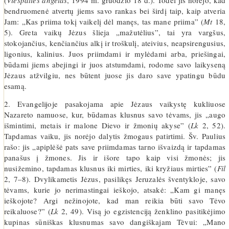
(
Viešpaties angelas
, 1994 m. gruodžio 18 d.). Todėl jis norėjo, kad
bendruomenė atvertų jiems savo rankas bei širdį taip, kaip atveria
Jam: „Kas priima tokį vaikelį dėl manęs, tas mane priima” (
Mt
18,
5). Greta vaikų Jėzus šlieja „mažutėlius”, tai yra vargšus,
stokojančius, kenčiančius alkį ir troškulį, ateivius, neapsirengusius,
ligonius, kalinius. Juos priimdami ir mylėdami arba, priešingai,
būdami jiems abejingi ir juos atstumdami, rodome savo laikyseną
Jėzaus atžvilgiu, nes būtent juose jis daro save ypatingu būdu
esamą.
2. Evangelijoje pasakojama apie Jėzaus vaikystę kukliuose
Nazareto namuose, kur, būdamas klusnus savo tėvams, jis „augo
išmintimi, metais ir malone Dievo ir žmonių akyse” (
Lk
2, 52).
Tapdamas vaiku, jis norėjo dalytis žmogaus patirtimi. Šv. Paulius
rašo: jis „apiplėšė pats save priimdamas tarno išvaizdą ir tapdamas
panašus į žmones. Jis ir išore tapo kaip visi žmonės; jis
nusižemino, tapdamas klusnus iki mirties, iki kryžiaus mirties” (
Fil
2, 7–8). Dvylikametis Jėzus, pasilikęs Jeruzalės šventykloje, savo
tėvams, kurie jo nerimastingai ieškojo, atsakė: „Kam gi manęs
ieškojote? Argi nežinojote, kad man reikia būti savo Tėvo
reikaluose?” (
Lk
2, 49). Visą jo egzistenciją ženklino pasitikėjimo
kupinas sūniškas klusnumas savo dangiškajam Tėvui: „Mano