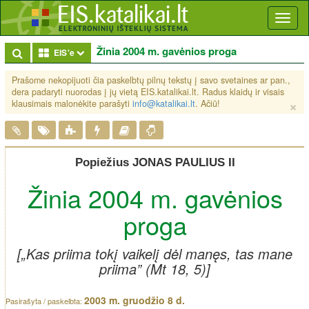
Toggl
naviga
Žinia 2004 m. gavėnios proga
Toggle Dropdown
EIS'e
Prašome nekopijuoti čia paskelbtų pilnų tekstų į savo svetaines ar pan.,
dera padaryti nuorodas į jų vietą EIS.katalikai.lt. Radus klaidų ir visais
×
klausimais malonėkite parašyti
info@katalikai.lt
. Ačiū!
Popiežius JONAS PAULIUS II
Žinia 2004 m. gavėnios
proga
[„Kas priima tokį vaikelį dėl manęs, tas mane
priima” (Mt 18, 5)]
2003 m. gruodžio 8 d.