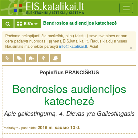
Toggl
naviga
Bendrosios audiencijos katechezė
Toggle Dropdown
EIS'e
Prašome nekopijuoti čia paskelbtų pilnų tekstų į savo svetaines ar pan.,
dera padaryti nuorodas į jų vietą EIS.katalikai.lt. Radus klaidų ir visais
×
klausimais malonėkite parašyti
info@katalikai.lt
. Ačiū!
Popiežius PRANCIŠKUS
Bendrosios audiencijos
katechezė
Apie gailestingumą. 4. Dievas yra Gailestingasis
2016 m. sausio 13 d.