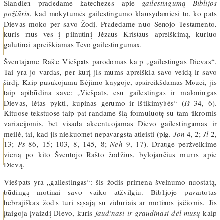
Šiandien pradedame katechezes apie
gailestingumą Biblijos
požiūriu
, kad mokytumės gailestingumo klausydamiesi to, ko pats
Dievas moko per savo Žodį. Pradedame nuo Senojo Testamento,
kuris mus ves į pilnutinį Jėzaus Kristaus apreiškimą, kuriuo
galutinai apreiškiamas Tėvo gailestingumas.
Šventajame Rašte Viešpats parodomas kaip „gailestingas Dievas“.
Tai yra jo vardas, per kurį jis mums apreiškia savo veidą ir savo
širdį. Kaip pasakojama Išėjimo knygoje, apsireikšdamas Mozei, jis
taip apibūdina save: „Viešpats, esu gailestingas ir maloningas
Dievas, lėtas pykti, kupinas gerumo ir ištikimybės“ (
Iš
34, 6).
Kituose tekstuose taip pat randame šią formuluotę su tam tikromis
variacijomis, bet visada akcentuojamas Dievo gailestingumas ir
meilė, tai, kad jis niekuomet nepavargsta atleisti (plg.
Jon
4, 2;
Jl
2,
13;
Ps
86, 15; 103, 8, 145, 8;
Neh
9, 17). Drauge peržvelkime
vieną po kito Šventojo Rašto žodžius, bylojančius mums apie
Dievą.
Viešpats yra „gailestingas“: šis žodis primena švelnumo nuostatą,
būdingą motinai savo vaiko atžvilgiu. Biblijoje pavartotas
hebrajiškas žodis turi sąsają su viduriais ar motinos įsčiomis. Jis
įtaigoja įvaizdį Dievo, kuris
jaudinasi ir graudinasi dėl mūsų
kaip