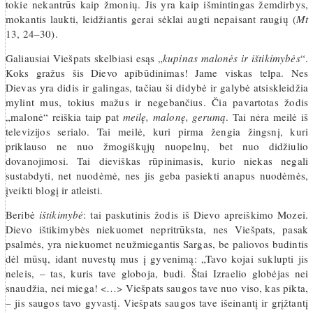
tokie nekantrūs kaip žmonių. Jis yra kaip išmintingas žemdirbys,
mokantis laukti, leidžiantis gerai sėklai augti nepaisant raugių (
Mt
13, 24–30).
Galiausiai Viešpats skelbiasi esąs „
kupinas malonės ir ištikimybės
“.
Koks gražus šis Dievo apibūdinimas! Jame viskas telpa. Nes
Dievas yra didis ir galingas, tačiau ši didybė ir galybė atsiskleidžia
mylint mus, tokius mažus ir negebančius. Čia pavartotas žodis
„malonė“ reiškia taip pat
meilę, malonę, gerumą
. Tai nėra meilė iš
televizijos serialo. Tai meilė, kuri pirma žengia žingsnį, kuri
priklauso ne nuo žmogiškųjų nuopelnų, bet nuo didžiulio
dovanojimosi. Tai dieviškas rūpinimasis, kurio niekas negali
sustabdyti, net nuodėmė, nes jis geba pasiekti anapus nuodėmės,
įveikti blogį ir atleisti.
Beribė
ištikimybė
: tai paskutinis žodis iš Dievo apreiškimo Mozei.
Dievo ištikimybės niekuomet nepritrūksta, nes Viešpats, pasak
psalmės, yra niekuomet neužmiegantis Sargas, be paliovos budintis
dėl mūsų, idant nuvestų mus į gyvenimą: „Tavo kojai suklupti jis
neleis, – tas, kuris tave globoja, budi. Štai Izraelio globėjas nei
snaudžia, nei miega! <…> Viešpats saugos tave nuo viso, kas pikta,
– jis saugos tavo gyvastį. Viešpats saugos tave išeinantį ir grįžtantį