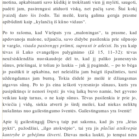
motina, apkabinanti savo kūdikį ir trokštanti vien jį mylėti, saugoti,
padėti jam, pasirengusi atiduoti viską, net pačią save. Štai kokį
įvaizdį daro šis žodis. Tai meilė, kurią galima gerąja prasme
apibūdinti kaip „kylančią iš kūno vidaus“.
Po to rašoma, kad Viešpats yra „maloningas“, ta prasme, kad
apdovanoja malone, užjaučia, savo didybe pasilenkia prie silpnojo
ir vargšo,
visada pasirengęs priimti, suprasti ir atleisti
. Jis yra kaip
tėvas iš Luko evangelijos palyginimo (
Lk
15, 11–32): tėvas
neužsisklendžia nuoskaudoje dėl to, kad jį paliko jaunesnysis
sūnus, priešingai, ir toliau jo laukia – juk jį pagimdė, – po to bėga
jo pasitikti ir apkabina, net neleidžia jam baigti išpažinties, tarsi
uždengdamas jam burną. Tokia didelė jo meilė ir džiaugsmas
atgavus sūnų. Po to jis eina ieškoti vyresniojo sūnaus, kuris yra
pasipiktinęs ir nenori švęsti: jis visą laiką buvo namie, bet gyveno
veikiau kaip tarnas, o ne kaip sūnus. Tėvas pasilenkia ir prie jo,
kviečia į vidų, siekia atverti jo širdį meilei, kad niekas neliktų
nušalintas nuo gailestingumo šventės. Gailestingumas yra šventė!
Apie šį gailestingąjį Dievą taip pat sakoma, kad jis yra „lėtas
pykti“, pažodžiui, „ilgo atokvėpio“, tai yra jis
plačiai atsikvepia
kantrybe ir gebėjimu ištverti
. Dievas moka laukti, jo tempai nėra