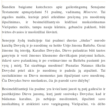
Šiandien baigiame katechezes apie gailestingumą Senajame
Testamente apmąstydami 51 psalmę, vadinamą
Miserere
. Tai
atgailos malda, kurioje prieš atleidimo prašymą yra nuodėmių
išpažinimas, ir besimeldžiantysis leidžiasi nuskaistinamas
Viešpaties meilės, tampa nauju kūriniu, gebančiu paklusti, būti
tvirtos dvasios ir nuoširdžiai šlovinti.
Senojoje žydų tradicijoje šiai psalmei duotas „titulas“ nurodo
karalių Dovydą ir jo nuodėmę su hetito Urijo žmona Batšeba. Gerai
žinome šią istoriją. Karalius Dovydas, Dievo pašauktas būti tautos
ganytoju ir vesti žmones klusnumo dieviškajam įstatymui keliais,
išdavė savo pašaukimą ir po svetimavimo su Batšeba pasiuntė jos
vyrą į mirtį. Tai siaubinga nuodėmė! Pranašas Natanas iškelia
Dovydui prieš akis jo nuodėmę ir padeda ją atpažinti. Tai
susitaikinimo su Dievu momentas jam išpažįstant savo nuodėmę.
Čia Dovydas buvo nuolankus, čia jis parodė savo didybę!
Besimeldžiantieji šia psalme yra kviečiami jausti tą patį gailesčio ir
pasitikėjimo Dievu jausmą, kurį jautė susivokęs Dovydas; kad ir
būdamas karalius, jis nebijojo nusižeminti, išpažinti savo
nusikaltimą ir atskleisti savo vargingumą Viešpačiui, vis dėlto