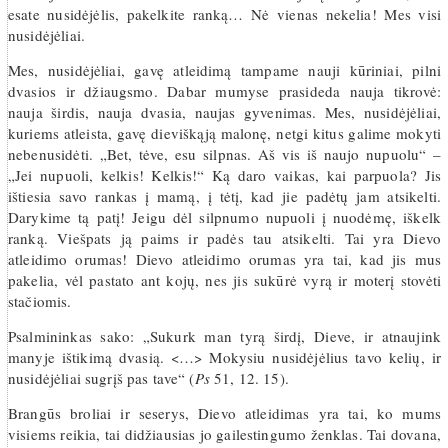
esate nusidėjėlis, pakelkite ranką… Nė vienas nekelia! Mes visi
nusidėjėliai.
Mes, nusidėjėliai, gavę atleidimą tampame nauji kūriniai, pilni
dvasios ir džiaugsmo. Dabar mumyse prasideda nauja tikrovė:
nauja širdis, nauja dvasia, naujas gyvenimas. Mes, nusidėjėliai,
kuriems atleista, gavę dieviškąją malonę, netgi kitus galime mokyti
nebenusidėti. „Bet, tėve, esu silpnas. Aš vis iš naujo nupuolu“ –
„Jei nupuoli, kelkis! Kelkis!“ Ką daro vaikas, kai parpuola? Jis
ištiesia savo rankas į mamą, į tėtį, kad jie padėtų jam atsikelti.
Darykime tą patį! Jeigu dėl silpnumo nupuoli į nuodėmę, iškelk
ranką. Viešpats ją paims ir padės tau atsikelti. Tai yra Dievo
atleidimo orumas! Dievo atleidimo orumas yra tai, kad jis mus
pakelia, vėl pastato ant kojų, nes jis sukūrė vyrą ir moterį stovėti
stačiomis.
Psalmininkas sako: „Sukurk man tyrą širdį, Dieve, ir atnaujink
manyje ištikimą dvasią. <…> Mokysiu nusidėjėlius tavo kelių, ir
nusidėjėliai sugrįš pas tave“ (
Ps
51, 12. 15).
Brangūs broliai ir seserys, Dievo atleidimas yra tai, ko mums
visiems reikia, tai didžiausias jo gailestingumo ženklas. Tai dovana,