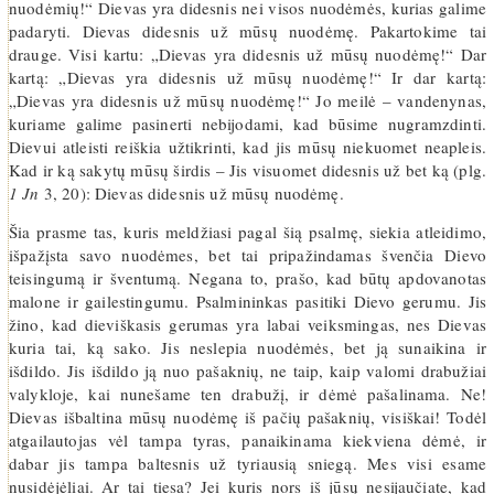
nuodėmių!“ Dievas yra didesnis nei visos nuodėmės, kurias galime
padaryti. Dievas didesnis už mūsų nuodėmę. Pakartokime tai
drauge. Visi kartu: „Dievas yra didesnis už mūsų nuodėmę!“ Dar
kartą: „Dievas yra didesnis už mūsų nuodėmę!“ Ir dar kartą:
„Dievas yra didesnis už mūsų nuodėmę!“ Jo meilė – vandenynas,
kuriame galime pasinerti nebijodami, kad būsime nugramzdinti.
Dievui atleisti reiškia užtikrinti, kad jis mūsų niekuomet neapleis.
Kad ir ką sakytų mūsų širdis – Jis visuomet didesnis už bet ką (plg.
1 Jn
3, 20): Dievas didesnis už mūsų nuodėmę.
Šia prasme tas, kuris meldžiasi pagal šią psalmę, siekia atleidimo,
išpažįsta savo nuodėmes, bet tai pripažindamas švenčia Dievo
teisingumą ir šventumą. Negana to, prašo, kad būtų apdovanotas
malone ir gailestingumu. Psalmininkas pasitiki Dievo gerumu. Jis
žino, kad dieviškasis gerumas yra labai veiksmingas, nes Dievas
kuria tai, ką sako. Jis neslepia nuodėmės, bet ją sunaikina ir
išdildo. Jis išdildo ją nuo pašaknių, ne taip, kaip valomi drabužiai
valykloje, kai nunešame ten drabužį, ir dėmė pašalinama. Ne!
Dievas išbaltina mūsų nuodėmę iš pačių pašaknių, visiškai! Todėl
atgailautojas vėl tampa tyras, panaikinama kiekviena dėmė, ir
dabar jis tampa baltesnis už tyriausią sniegą. Mes visi esame
nusidėjėliai. Ar tai tiesa? Jei kuris nors iš jūsų nesijaučiate, kad