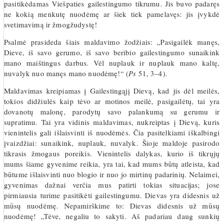
pasitikėdamas Viešpaties gailestingumo tikrumu. Jis buvo padaręs
ne kokią menkutę nuodėmę ar šiek tiek pamelavęs: jis įvykdė
svetimavimą ir žmogžudystę!
Psalmė prasideda šiais maldavimo žodžiais: „Pasigailėk manęs,
Dieve, iš savo gerumo, iš savo beribio gailestingumo sunaikink
mano maištingus darbus. Vėl nuplauk ir nuplauk mano kaltę,
nuvalyk nuo manęs mano nuodėmę!“ (
Ps
51, 3–4).
Maldavimas kreipiamas į Gailestingąjį Dievą, kad jis dėl meilės,
tokios didžiulės kaip tėvo ar motinos meilė, pasigailėtų, tai yra
dovanotų malonę, parodytų savo palankumą su gerumu ir
supratimu. Tai yra vidinis maldavimas, nukreiptas į Dievą, kuris
vienintelis gali išlaisvinti iš nuodėmės. Čia pasitelkiami iškalbingi
įvaizdžiai: sunaikink, nuplauk, nuvalyk. Šioje maldoje pasirodo
tikrasis žmogaus poreikis. Vienintelis dalykas, kurio iš tikrųjų
mums šiame gyvenime reikia, yra tai, kad mums būtų atleista, kad
būtume išlaisvinti nuo blogio ir nuo jo mirtinų padarinių. Nelaimei,
gyvenimas dažnai verčia mus patirti tokias situacijas; jose
pirmiausia turime pasitikėti gailestingumu. Dievas yra didesnis už
mūsų nuodėmę. Nepamirškime to: Dievas didesnis už mūsų
nuodėmę! „Tėve, negaliu to sakyti. Aš padariau daug sunkių