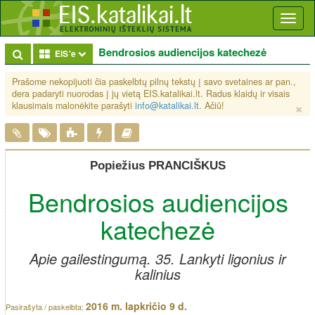
Toggl
naviga
Bendrosios audiencijos katechezė
Toggle Dropdown
EIS'e
Prašome nekopijuoti čia paskelbtų pilnų tekstų į savo svetaines ar pan.,
dera padaryti nuorodas į jų vietą EIS.katalikai.lt. Radus klaidų ir visais
×
klausimais malonėkite parašyti
info@katalikai.lt
. Ačiū!
Popiežius PRANCIŠKUS
Bendrosios audiencijos
katechezė
Apie gailestingumą. 35. Lankyti ligonius ir
kalinius
2016 m. lapkričio 9 d.