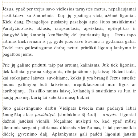
Jėzus, ypač per trejus savo viešosios tarnystės metus, nepaliaujamai
susitikdavo su žmonėmis. Tarp jų ypatingą vietą užėmė ligoniai.
Kiek daug Evangelijos puslapių pasakoja apie šiuos susitikimus!
Paralyžiuotasis, aklasis, raupsuotasis, apsėstasis, epileptikas ir
daugybė kitų žmonių, kenčiančių dėl įvairiausių ligų... Jėzus tapo
artimas kiekvienam iš jų, gydė juos savo buvimu ir gydančia galia.
Todėl tarp gailestingumo darbų neturi pritrūkti ligonių lankymo ir
pagalbos jiems.
Prie jų galime pridurti taip pat artumą kaliniams. Juk tiek ligoniai,
tiek kaliniai gyvena sąlygomis, ribojančiomis jų laisvę. Būtent tada,
kai stokojame laisvės, suvokiame, kokia ji yra brangi! Jėzus suteikė
mums galimybę būti laisviems, nepriklausomai nuo ligos ar
apribojimų... Jis siūlo mums laisvę, kylančią iš susitikimo su Juo, ir
naują prasmę, kurią tai suteikia mūsų būklei.
Šiuo gailestingumo darbu Viešpats kviečia mus padaryti labai
žmogišką aktą:
pasidalyti
. Įsiminkime šį žodį –
dalytis
. Ligoniai
dažnai jaučiasi vieniši. Negalime nuslėpti to, kad ypač mūsų
dienomis sergant patiriamas didesnis vienišumas, ir tai persmelkia
didelę gyvenimo dalį. Aplankymas gali padėti ligoniui jaustis