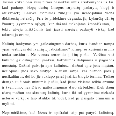
Tačiau krikščionis visų pirma pašauktas imtis atsakomybės už tai,
kad padaręs blogą darbą žmogus suprastų padarytą blogį ir
atsikvošėtų. Laisvės atėmimas žmogui yra neabejotinai viena
didžiausių netekčių. Prie to pridėkime degradaciją, kylančią dėl tų
žmonių gyvenimo sąlygų, kur dažnai stokojama žmoniškumo, –
tokiu atveju krikščionis turi jausti pareigą padaryti viską, kad
atkurtų jo orumą.
Kalinių lankymas yra gailestingumo darbas, kuris šiandien tampa
ypač vertingas dėl įvairių „justicializmo“ formų, su kuriomis mums
tenka susidurti. Nė vienas tenerodo į kitą pirštu. Verčiau visi
būkime gailestingumo įrankiai, laikykimės dalijimosi ir pagarbos
nuostatų. Dažnai galvoju apie kalinius… dažnai apie juos mąstau,
nešiojuosi juos savo širdyje. Klausiu savęs, kas nuvedė juos į
nusikaltimus, dėl ko jie suklupo prieš įvairias blogio formas. Tačiau
drauge su šiomis mintimis jaučiu, kad jiems visiems reikia artumo
ir švelnumo, nes Dievo gailestingumas daro stebuklus. Kiek daug
ašarų mačiau ant skruostų kalinių, kurie iki tol gyvenime niekada
nebuvo verkę; o taip atsitiko tik todėl, kad jie pasijuto priimami ir
mylimi.
Nepamirškime, kad Jėzus ir apaštalai taip pat patyrė kalinimą.