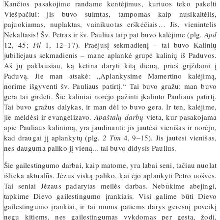
Kančios pasakojime randame kentėjimus, kuriuos teko pakelti
Viešpačiui: jis buvo suimtas, tampomas kaip nusikaltėlis,
pajuokiamas, nuplaktas, vainikuotas erškėčiais… Jis, vienintelis
Nekaltasis! Šv. Petras ir šv. Paulius taip pat buvo kalėjime (plg.
Apd
12, 45;
Fil
1, 12–17). Praėjusį sekmadienį – tai buvo Kalinių
jubiliejaus sekmadienis – mane aplankė grupė kalinių iš Paduvos.
Aš jų paklausiau, ką ketina daryti kitą dieną, prieš grįždami į
Paduvą. Jie man atsakė: „Aplankysime Mamertino kalėjimą,
norime išgyventi šv. Pauliaus patirtį.“ Tai buvo gražu; man buvo
gera tai girdėti. Šie kaliniai norėjo pažinti įkalinto Pauliaus patirtį.
Tai buvo gražus dalykas, ir man dėl to buvo gera. Ir ten, kalėjime,
jie meldėsi ir evangelizavo.
Apaštalų darbų
vieta, kur pasakojama
apie Pauliaus kalinimą, yra jaudinanti: jis jautėsi vienišas ir norėjo,
kad draugai jį aplankytų (plg.
2 Tim
4, 9–15). Jis jautėsi vienišas,
nes dauguma paliko jį vieną... tai buvo didysis Paulius.
Šie gailestingumo darbai, kaip matome, yra labai seni, tačiau nuolat
išlieka aktualūs. Jėzus viską paliko, kai ėjo aplankyti Petro uošvės.
Tai seniai Jėzaus padarytas meilės darbas. Nebūkime abejingi,
tapkime Dievo gailestingumo įrankiais. Visi galime būti Dievo
gailestingumo įrankiai, ir tai mums patiems darys geresnį poveikį
negu kitiems, nes gailestingumas vykdomas per gestą, žodį,