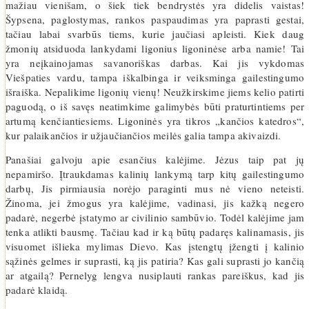
mažiau vienišam, o šiek tiek bendrystės yra didelis vaistas!
Šypsena, paglostymas, rankos paspaudimas yra paprasti gestai,
tačiau labai svarbūs tiems, kurie jaučiasi apleisti. Kiek daug
žmonių atsiduoda lankydami ligonius ligoninėse arba namie! Tai
yra neįkainojamas savanoriškas darbas. Kai jis vykdomas
Viešpaties vardu, tampa iškalbinga ir veiksminga gailestingumo
išraiška. Nepalikime ligonių vienų! Neužkirskime jiems kelio patirti
paguodą, o iš savęs neatimkime galimybės būti praturtintiems per
artumą kenčiantiesiems. Ligoninės yra tikros „kančios katedros“,
kur palaikančios ir užjaučiančios meilės galia tampa akivaizdi.
Panašiai galvoju apie esančius kalėjime. Jėzus taip pat jų
nepamiršo. Įtraukdamas kalinių lankymą tarp kitų gailestingumo
darbų, Jis pirmiausia norėjo paraginti mus nė vieno neteisti.
Žinoma, jei žmogus yra kalėjime, vadinasi, jis kažką negero
padarė, negerbė įstatymo ar civilinio sambūvio. Todėl kalėjime jam
tenka atlikti bausmę. Tačiau kad ir ką būtų padaręs kalinamasis, jis
visuomet išlieka mylimas Dievo. Kas įstengtų įžengti į kalinio
sąžinės gelmes ir suprasti, ką jis patiria? Kas gali suprasti jo kančią
ar atgailą? Pernelyg lengva nusiplauti rankas pareiškus, kad jis
padarė klaidą.