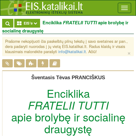
Toggl
naviga
Enciklika
FRATELII TUTTI
apie brolybę ir
Toggle Dropdown
EIS'e
socialinę draugystę
Prašome nekopijuoti čia paskelbtų pilnų tekstų į savo svetaines ar pan.,
dera padaryti nuorodas į jų vietą EIS.katalikai.lt. Radus klaidų ir visais
×
klausimais malonėkite parašyti
info@katalikai.lt
. Ačiū!
Šventasis Tėvas PRANCIŠKUS
Enciklika
FRATELII TUTTI
apie brolybę ir socialinę
draugystę