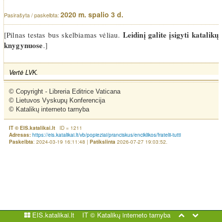
2020 m. spalio 3 d.
Leidinį galite įsigyti katalikų
[Pilnas testas bus skelbiamas vėliau.
knygynuose
.]
Vertė LVK.
© Copyright - Libreria Editrice Vaticana

© Lietuvos Vyskupų Konferencija

© Katalikų interneto tarnyba
ID = 1211
IT © EIS.katalikai.lt
https://eis.katalikai.lt/vb/popieziai/pranciskus/enciklikos/fratelii-tutti
Adresas:
: 2024-03-19 16:11:48 |
2026-07-27 19:03:52.
Paskelbta
Patikslinta
EIS.katalikai.lt
IT ©
Katalikų interneto tarnyba