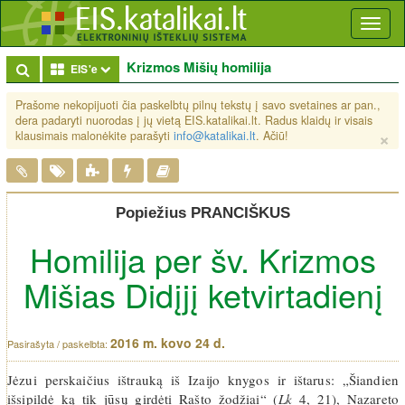
Toggl
naviga
Krizmos Mišių homilija
Toggle Dropdown
EIS'e
Prašome nekopijuoti čia paskelbtų pilnų tekstų į savo svetaines ar pan.,
dera padaryti nuorodas į jų vietą EIS.katalikai.lt. Radus klaidų ir visais
×
klausimais malonėkite parašyti
info@katalikai.lt
. Ačiū!
Popiežius PRANCIŠKUS
Homilija per šv. Krizmos
Mišias Didįjį ketvirtadienį
2016 m. kovo 24 d.
Jėzui perskaičius ištrauką iš Izaijo knygos ir ištarus: „Šiandien
išsipildė ką tik jūsų girdėti Rašto žodžiai“ (
Lk
4, 21), Nazareto