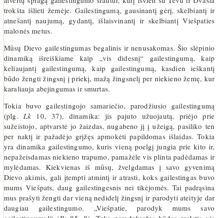
atvertų spragą gailestingumo srautui, kurį išvien su Tėvu ir Dvasia
trokšta išlieti žemėje. Gailestingumą, gausinantį gėrį, skelbiantį ir
atnešantį naujumą, gydantį, išlaisvinantį ir skelbiantį Viešpaties
malonės metus.
Mūsų Dievo gailestingumas begalinis ir nenusakomas. Šio slėpinio
dinamiką išreiškiame kaip „vis didesnį“ gailestingumą, kaip
keliaujantį gailestingumą, kaip gailestingumą, kasdien ieškantį
būdo žengti žingsnį į priekį, mažą žingsnelį per niekieno žemę, kur
karaliauja abejingumas ir smurtas.
Tokia buvo gailestingojo samariečio, parodžiusio gailestingumą
(plg.
Lk
10, 37), dinamika: jis pajuto užuojautą, priėjo prie
sužeistojo, aptvarstė jo žaizdas, nugabeno jį į užeigą, pasiliko ten
per naktį ir pažadėjo grįžęs apmokėti papildomas išlaidas. Tokia
yra dinamika gailestingumo, kuris vieną poelgį jungia prie kito ir,
nepažeisdamas niekieno trapumo, pamažėle vis plinta padėdamas ir
mylėdamas. Kiekvienas iš mūsų, žvelgdamas į savo gyvenimą
Dievo akimis, gali įtempti atmintį ir atrasti, koks gailestingas buvo
mums Viešpats, daug gailestingesnis nei tikėjomės. Tai padrąsina
mus prašyti žengti dar vieną nedidelį žingsnį ir parodyti ateityje dar
daugiau gailestingumo. „Viešpatie, parodyk mums savo