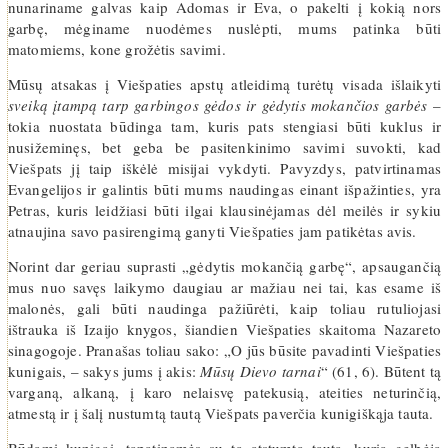
nunariname galvas kaip Adomas ir Eva, o pakelti į kokią nors
garbę, mėginame nuodėmes nuslėpti, mums patinka būti
matomiems, kone grožėtis savimi.
Mūsų atsakas į Viešpaties apstų atleidimą turėtų visada išlaikyti
sveiką įtampą tarp garbingos gėdos ir gėdytis mokančios garbės
–
tokia nuostata būdinga tam, kuris pats stengiasi būti kuklus ir
nusižeminęs, bet geba be pasitenkinimo savimi suvokti, kad
Viešpats jį taip iškėlė misijai vykdyti. Pavyzdys, patvirtinamas
Evangelijos ir galintis būti mums naudingas einant išpažinties, yra
Petras, kuris leidžiasi būti ilgai klausinėjamas dėl meilės ir sykiu
atnaujina savo pasirengimą ganyti Viešpaties jam patikėtas avis.
Norint dar geriau suprasti „gėdytis mokančią garbę“, apsaugančią
mus nuo savęs laikymo daugiau ar mažiau nei tai, kas esame iš
malonės, gali būti naudinga pažiūrėti, kaip toliau rutuliojasi
ištrauka iš Izaijo knygos, šiandien Viešpaties skaitoma Nazareto
sinagogoje. Pranašas toliau sako: „O jūs būsite pavadinti Viešpaties
kunigais, – sakys jums į akis:
Mūsų Dievo tarnai
“ (61, 6). Būtent tą
varganą, alkaną, į karo nelaisvę patekusią, ateities neturinčią,
atmestą ir į šalį nustumtą tautą Viešpats paverčia kunigiškąja tauta.