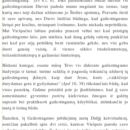
gailestingumą!“ (
Ps
85, 8). Toks paradoksalus būdas melstis vis
gailestingesniam Dievui padeda mums nugriauti tas sienas, tarp
kurių mes taip dažnai uždarome jo Širdies apstumą. Pravartu išeiti
iš savo aptvarų, nes Dievo širdžiai būdinga, kad gailestingumas
lietųsi per kraštus, netaupant švelnumo, kurio niekada nepritrūksta.
Mat Viešpačiui labiau patinka prarasti veltui nei kad pristigtų
gailestingumo lašo, jam mieliau, kad daug grūdų sulestų paukščiai
nei kad per sėją pritrūktų bent vienintelio grūdo, nes visi geba
duoti gausių vaisių, iš vienos sėklos trisdešimteriopą,
šešiasdešimteriopą ir galiausiai šimteriopą.
Būdami kunigai, esame mūsų Tėvo vis didesnio gailestingumo
liudytojai ir tarnai; turime saldžią ir paguodą teikiančią užduotį tą
gailestingumą įkūnyti, kaip darė Jėzus, kuris „vaikščiojo
darydamas gera ir gydydamas“ (
Apd
10, 38) tūkstančiais būdų, kad
visus pasiektų. Galime prisidėti prie jo įkultūrinimo, kad jį savo
asmeniniame gyvenime
patirtų
kiekvienas žmogus ir galėtų
suprasti bei praktikuoti gailestingumą kūrybiškai, atitinkančiu jo
tautą ir šeimą būdu.
Šiandien, šį Gailestingumo jubiliejinių metų Didįjį ketvirtadienį,
norėčiau pakalbėti apie dvi
sritis
, kuriose Viešpats parodo savo