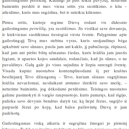
gailestingumo perteklių. Kadangi jis pats teikia pavyzdį, neturime
baimintis perdėti ir mes: viena sritis yra susitikimo, o kita –
atleidimo, kuris mus sugėdina, bet ir suteikia kilnumo.
Pirma sritis, kurioje regime Dievą rodant vis didesnio
gailestingumo
perteklių
, yra
susitikimas
. Jis visiškai save dovanoja,
ir kiekvienas susitikimas tiesiogiai virsta švente. Palyginime apie
gailestingąjį Tėvą mus stebina vyras, kuris susijaudinęs bėga
apkabinti savo sūnaus, puola jam ant kaklo, jį pabučiuoja, rūpinasi,
kad jam ant piršto būtų užmautas žiedas, kuris leidžia jam jaustis
lygiam, ir apautos kojos sandalais, rodančiais, kad jis sūnus, o ne
pavaldinys. Galų gale jis visus sujudina ir liepia surengti šventę.
Visada kupini nuostabos kontempliuodami šį per kraštus
besiliejantį Tėvo džiaugsmą – Tėvo, kuriam sūnaus sugrįžimas
leidžia nevaržomai, nesilaikant atstumo išreikšti savo meilę, –
neturime baimintis, jog dėkodami perdėsime. Teisingos nuostatos
galime pasimokyti iš vargšo raupsuotojo, kuris pamatęs, kad išgijo,
palieka savo devynis bendrus daryti tai, ką liepė Jėzus, sugrįžo ir
parpuolė Jėzui po kojų, kad balsu pašlovintų Dievą ir jam
padėkotų.
Gailestingumas viską atkuria ir sugrąžina žmogui jo pirminį