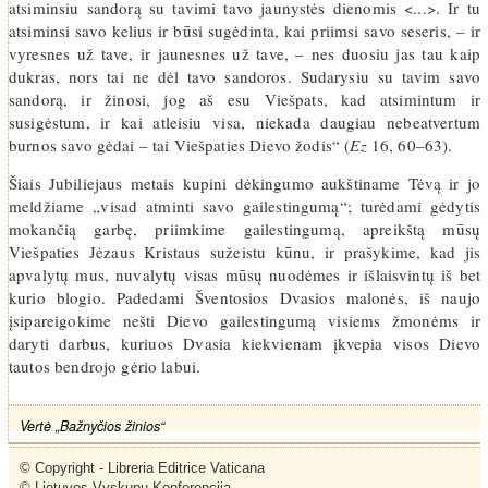
atsiminsiu sandorą su tavimi tavo jaunystės dienomis <...>. Ir tu
atsiminsi savo kelius ir būsi sugėdinta, kai priimsi savo seseris, – ir
vyresnes už tave, ir jaunesnes už tave, – nes duosiu jas tau kaip
dukras, nors tai ne dėl tavo sandoros. Sudarysiu su tavim savo
sandorą, ir žinosi, jog aš esu Viešpats, kad atsimintum ir
susigėstum, ir kai atleisiu visa, niekada daugiau nebeatvertum
burnos savo gėdai – tai Viešpaties Dievo žodis“ (
Ez
16, 60–63).
Šiais Jubiliejaus metais kupini dėkingumo aukštiname Tėvą ir jo
meldžiame „visad atminti savo gailestingumą“; turėdami gėdytis
mokančią garbę, priimkime gailestingumą, apreikštą mūsų
Viešpaties Jėzaus Kristaus sužeistu kūnu, ir prašykime, kad jis
apvalytų mus, nuvalytų visas mūsų nuodėmes ir išlaisvintų iš bet
kurio blogio. Padedami Šventosios Dvasios malonės, iš naujo
įsipareigokime nešti Dievo gailestingumą visiems žmonėms ir
daryti darbus, kuriuos Dvasia kiekvienam įkvepia visos Dievo
tautos bendrojo gėrio labui.
Vertė „Bažnyčios žinios“
© Copyright - Libreria Editrice Vaticana

© Lietuvos Vyskupų Konferencija