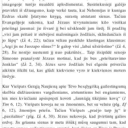
sinagogoje turėjo nuaidėti aplodismentai. Susirinkusieji galėjo
pravirkti iš džiaugsmo, kaip verkė tauta, kai Nehemijas ir kunigas
Ezdras skaitė Įstatymo knygą, surastą atstatant sienas. Tačiau
Evangelijoje sakoma, kad Jėzaus tėvynainiams kilo visiškai
priešingi jausmai: jie išvarė jį bei užsklendė jam širdį. Iš pradžių
„visi jam pritarė ir stebėjosi maloningais žodžiais, sklindančiais iš
jo lūpų“ (
Lk
4, 22); tačiau vėliau pasklido klastingas klausimas:
„Argi jis ne Juozapo sūnus?“ Ir galop visi „labai užsirūstino“ (
Lk
4,
28). Jie norėjo nustumti jį nuo pakriūtės... Taip išsipildė senojo
Simeono pranašystė Jėzaus motinai, kad jis bus „prieštaravimo
ženklas“ (
Lk
2, 34). Jėzus savo žodžiais bei elgesiu priverčia
aikštėn iškilti tai, kas glūdi kiekvieno vyro ir kiekvienos moters
širdyje.
Kur Viešpats Gerąją Naujieną apie Tėvo besąlygišką gailestingumą
skelbia didžiausiems vargdieniams, atstumtiems bei engiamiems,
ten mes kviečiami apsispręsti kovoti „šauniąją tikėjimo kovą“ (
1
Tim
6, 12). Viešpats kovoja ne su žmonėmis, bet su velniu (plg.
Ef
6, 12), žmonijos priešu. Tačiau Viešpats „praėjo tarp jų“ ir
„pasišalino“ (plg.
Lk
4, 30). Jėzus nekovoja, kad įtvirtintų galios
erdvę. Jis griauna sienas ir meta iššūkį mūsų saugumui tam, kad