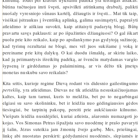
kilnumą. Todėl per kraštus trykštanti padėka yra teisingas atsakas:
būtina tučtuojau imti švęsti, apsivilkti atitinkamą drabužį, palikti
nuošaly vyresniojo sūnaus kartėlį, džiaugtis ir švęsti... Mat tik taip,
visiškai įsitraukus į šventišką aplinką, galima susimąstyti, paprašyti
atleidimo ir aiškiau suvokti, kaip atitaisyti padarytą blogį. Būtų
pravartu savęs paklausti: ar po išpažinties džiaugiuosi? O gal iškart
puolu prie kito reikalo, kaip po apsilankymo pas gydytoją sužinoję,
kad tyrimų rezultatai ne blogi, mes vėl juos sukišame į voką ir
pereiname prie kitų dalykų. O kai duodu išmaldą, ar skiriu laiko,
kad ją priimantysis išreikštų padėką, ar švenčiu matydamas vargšo
šypseną ir girdėdamas jo palaiminimą, ar vis dėlto tik įmetęs
monetas nuskubu savo reikalais?
Kita sritis, kurioje regime Dievą rodant vis didesnio gailestingumo
perteklių
, yra atleidimas. Dievas ne tik atleidžia nesuskaičiuojamas
kaltes, kaip tam tarnui, kuris to meldžia, bet po to negarbingai
elgiasi su savo skolininku, bet ir leidžia nuo gėdingiausios gėdos
tiesiogiai, be tarpinių pakopų, pereiti prie aukščiausio kilnumo.
Viešpats leidžia nusidėjėlei, kuriai atleista, ašaromis numazgoti jo
kojas. Vos Simonas Petras išpažįsta savo nuodėmę ir prašo pavaryti
jį šalin, Jėzus suteikia jam žmonių žvejo garbę. Mes, priešingai,
linkę abi nuostatas perskirti: gėdydamiesi nuodėmės, slepiamės ir