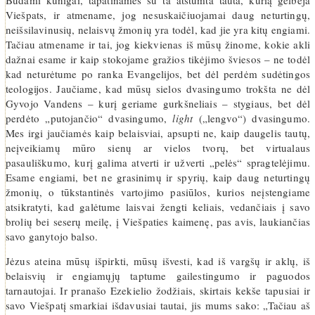
Būdami kunigai, tapatinamės su ta atstumta tauta, kurią gelbėja
Viešpats, ir atmename, jog nesuskaičiuojamai daug neturtingų,
neišsilavinusių, nelaisvų žmonių yra todėl, kad jie yra kitų engiami.
Tačiau atmename ir tai, jog kiekvienas iš mūsų žinome, kokie akli
dažnai esame ir kaip stokojame gražios tikėjimo šviesos – ne todėl
kad neturėtume po ranka Evangelijos, bet dėl perdėm sudėtingos
teologijos. Jaučiame, kad mūsų sielos dvasingumo trokšta ne dėl
Gyvojo Vandens – kurį geriame gurkšneliais – stygiaus, bet dėl
perdėto „putojančio“ dvasingumo,
light
(„lengvo“) dvasingumo.
Mes irgi jaučiamės kaip belaisviai, apsupti ne, kaip daugelis tautų,
neįveikiamų mūro sienų ar vielos tvorų, bet virtualaus
pasauliškumo, kurį galima atverti ir užverti „pelės“ spragtelėjimu.
Esame engiami, bet ne grasinimų ir spyrių, kaip daug neturtingų
žmonių, o tūkstantinės vartojimo pasiūlos, kurios neįstengiame
atsikratyti, kad galėtume laisvai žengti keliais, vedančiais į savo
brolių bei seserų meilę, į Viešpaties kaimenę, pas avis, laukiančias
savo ganytojo balso.
Jėzus ateina mūsų išpirkti, mūsų išvesti, kad iš vargšų ir aklų, iš
belaisvių ir engiamųjų taptume gailestingumo ir paguodos
tarnautojai. Ir pranašo Ezekielio žodžiais, skirtais kekše tapusiai ir
savo Viešpatį smarkiai išdavusiai tautai, jis mums sako: „Tačiau aš