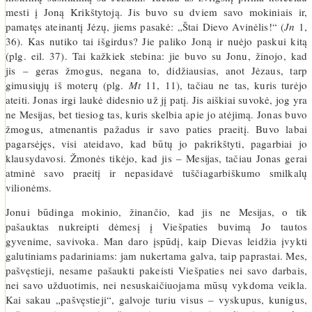
mesti į Joną Krikštytoją. Jis buvo su dviem savo mokiniais ir,
pamatęs ateinantį Jėzų, jiems pasakė: „Štai Dievo Avinėlis!“ (
Jn
1,
36). Kas nutiko tai išgirdus? Jie paliko Joną ir nuėjo paskui kitą
(plg. eil. 37). Tai kažkiek stebina: jie buvo su Jonu, žinojo, kad
jis – geras žmogus, negana to, didžiausias, anot Jėzaus, tarp
gimusiųjų iš moterų (plg.
Mt
11, 11), tačiau ne tas, kuris turėjo
ateiti. Jonas irgi laukė didesnio už jį patį. Jis aiškiai suvokė, jog yra
ne Mesijas, bet tiesiog tas, kuris skelbia apie jo atėjimą. Jonas buvo
žmogus, atmenantis pažadus ir savo paties praeitį. Buvo labai
pagarsėjęs, visi ateidavo, kad būtų jo pakrikštyti, pagarbiai jo
klausydavosi. Žmonės tikėjo, kad jis – Mesijas, tačiau Jonas gerai
atminė savo praeitį ir nepasidavė tuščiagarbiškumo smilkalų
vilionėms.
Jonui būdinga mokinio, žinančio, kad jis ne Mesijas, o tik
pašauktas nukreipti dėmesį į Viešpaties buvimą Jo tautos
gyvenime, savivoka. Man daro įspūdį, kaip Dievas leidžia įvykti
galutiniams padariniams: jam nukertama galva, taip paprastai. Mes,
pašvęstieji, nesame pašaukti pakeisti Viešpaties nei savo darbais,
nei savo užduotimis, nei nesuskaičiuojama mūsų vykdoma veikla.
Kai sakau „pašvęstieji“, galvoje turiu visus – vyskupus, kunigus,