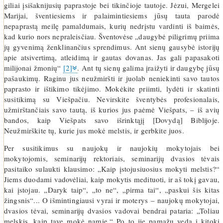
giliai įsišaknijusių paprastoje bei tikinčioje tautoje. Jėzui, Mergelei
Marijai, šventiesiems ir palaimintiesiems jūsų tauta parodė
nepaprastą meilę pamaldumais, kurių nedrįstu vardinti iš baimės,
kad kurio nors nepraleisčiau. Šventovėse „daugybė piligrimų priima
jų gyvenimą ženklinančius sprendimus. Ant sienų gausybė istorijų
apie atsivertimą, atleidimą ir gautas dovanas. Jas gali papasakoti
milijonai žmonių“
[2]
. Ant tų sienų galima įraižyti ir daugybę jūsų
pašaukimų. Raginu jus neužmiršti ir juolab neniekinti savo tautos
paprasto ir ištikimo tikėjimo. Mokėkite priimti, lydėti ir skatinti
susitikimą su Viešpačiu. Nevirskite šventybės profesionalais,
užmirštančiais savo tautą, iš kurios jus paėmė Viešpats, – iš avių
bandos, kaip Viešpats savo išrinktąjį [Dovydą] Biblijoje.
Neužmirškite tų, kurie jus mokė melstis, ir gerbkite juos.
Per susitikimus su naujokų ir naujokių mokytojais bei
mokytojomis, seminarijų rektoriais, seminarijų dvasios tėvais
pasitaiko sulaukti klausimo: „Kaip įstojusiuosius mokyti melstis?“
Jiems duodami vadovėliai, kaip mokytis medituoti, ir aš tokį gavau,
kai įstojau. „Daryk taip“, „to ne“, „pirma tai“, „paskui šis kitas
žingsnis“... O išmintingiausi vyrai ir moterys – naujokų mokytojai,
dvasios tėvai, seminarijų dvasios vadovai bendrai pataria: „Toliau
melskis, kaip tave mokė namie.“ Po to jie pamažu veda į kitokį