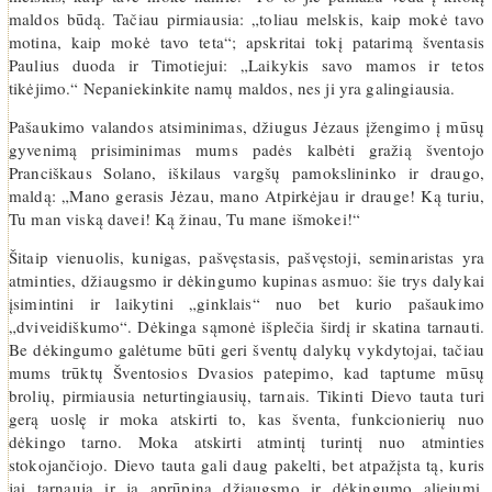
maldos būdą. Tačiau pirmiausia: „toliau melskis, kaip mokė tavo
motina, kaip mokė tavo teta“; apskritai tokį patarimą šventasis
Paulius duoda ir Timotiejui: „Laikykis savo mamos ir tetos
tikėjimo.“ Nepaniekinkite namų maldos, nes ji yra galingiausia.
Pašaukimo valandos atsiminimas, džiugus Jėzaus įžengimo į mūsų
gyvenimą prisiminimas mums padės kalbėti gražią šventojo
Pranciškaus Solano, iškilaus vargšų pamokslininko ir draugo,
maldą: „Mano gerasis Jėzau, mano Atpirkėjau ir drauge! Ką turiu,
Tu man viską davei! Ką žinau, Tu mane išmokei!“
Šitaip vienuolis, kunigas, pašvęstasis, pašvęstoji, seminaristas yra
atminties, džiaugsmo ir dėkingumo kupinas asmuo: šie trys dalykai
įsimintini ir laikytini „ginklais“ nuo bet kurio pašaukimo
„dviveidiškumo“. Dėkinga sąmonė išplečia širdį ir skatina tarnauti.
Be dėkingumo galėtume būti geri šventų dalykų vykdytojai, tačiau
mums trūktų Šventosios Dvasios patepimo, kad taptume mūsų
brolių, pirmiausia neturtingiausių, tarnais. Tikinti Dievo tauta turi
gerą uoslę ir moka atskirti to, kas šventa, funkcionierių nuo
dėkingo tarno. Moka atskirti atmintį turintį nuo atminties
stokojančiojo. Dievo tauta gali daug pakelti, bet atpažįsta tą, kuris
jai tarnauja ir ją aprūpina džiaugsmo ir dėkingumo aliejumi.