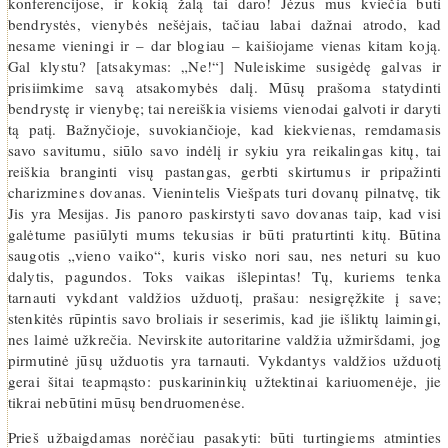
konferencijose, ir kokią žalą tai daro! Jėzus mus kviečia būti
bendrystės, vienybės nešėjais, tačiau labai dažnai atrodo, kad
nesame vieningi ir – dar blogiau – kaišiojame vienas kitam koją.
Gal klystu? [atsakymas: „Ne!“] Nuleiskime susigėdę galvas ir
prisiimkime savą atsakomybės dalį. Mūsų prašoma statydinti
bendrystę ir vienybę; tai nereiškia visiems vienodai galvoti ir daryti
tą patį. Bažnyčioje, suvokiančioje, kad kiekvienas, remdamasis
savo savitumu, siūlo savo indėlį ir sykiu yra reikalingas kitų, tai
reiškia branginti visų pastangas, gerbti skirtumus ir pripažinti
charizmines dovanas. Vienintelis Viešpats turi dovanų pilnatvę, tik
Jis yra Mesijas. Jis panoro paskirstyti savo dovanas taip, kad visi
galėtume pasiūlyti mums tekusias ir būti praturtinti kitų. Būtina
saugotis „vieno vaiko“, kuris visko nori sau, nes neturi su kuo
dalytis, pagundos. Toks vaikas išlepintas! Tų, kuriems tenka
tarnauti vykdant valdžios užduotį, prašau: nesigręžkite į save;
stenkitės rūpintis savo broliais ir seserimis, kad jie išliktų laimingi,
nes laimė užkrečia. Nevirskite autoritarine valdžia užmiršdami, jog
pirmutinė jūsų užduotis yra tarnauti. Vykdantys valdžios užduotį
gerai šitai teapmąsto: puskarininkių užtektinai kariuomenėje, jie
tikrai nebūtini mūsų bendruomenėse.
Prieš užbaigdamas norėčiau pasakyti: būti turtingiems atminties