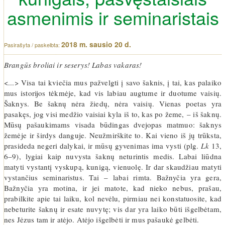
asmenimis ir seminaristais
2018 m. sausio 20 d.
Brangūs broliai ir seserys! Labas vakaras!
<...> Visa tai kviečia mus pažvelgti į savo šaknis, į tai, kas palaiko
mus istorijos tėkmėje, kad vis labiau augtume ir duotume vaisių.
Šaknys. Be šaknų nėra žiedų, nėra vaisių. Vienas poetas yra
pasakęs, jog visi medžio vaisiai kyla iš to, kas po žeme, – iš šaknų.
Mūsų pašaukimams visada būdingas dvejopas matmuo: šaknys
žemėje ir širdys danguje. Neužmirškite to. Kai vieno iš jų trūksta,
prasideda negeri dalykai, ir mūsų gyvenimas ima vysti (plg.
Lk
13,
6–9), lygiai kaip nuvysta šaknų neturintis medis. Labai liūdna
matyti vystantį vyskupą, kunigą, vienuolę. Ir dar skaudžiau matyti
vystančius seminaristus. Tai – labai rimta. Bažnyčia yra gera,
Bažnyčia yra motina, ir jei matote, kad nieko nebus, prašau,
prabilkite apie tai laiku, kol nevėlu, pirmiau nei konstatuosite, kad
nebeturite šaknų ir esate nuvytę; vis dar yra laiko būti išgelbėtam,
nes Jėzus tam ir atėjo. Atėjo išgelbėti ir mus pašaukė gelbėti.