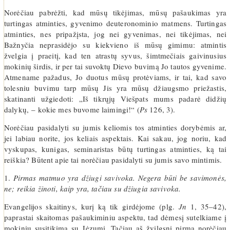
Norėčiau pabrėžti, kad mūsų tikėjimas, mūsų pašaukimas yra
turtingas atminties, gyvenimo deuteronominio matmens. Turtingas
atminties, nes pripažįsta, jog nei gyvenimas, nei tikėjimas, nei
Bažnyčia neprasidėjo su kiekvieno iš mūsų gimimu: atmintis
žvelgia į praeitį, kad ten atrastų syvus, šimtmečiais gaivinusius
mokinių širdis, ir per tai suvoktų Dievo buvimą Jo tautos gyvenime.
Atmename pažadus, Jo duotus mūsų protėviams, ir tai, kad savo
tolesniu buvimu tarp mūsų Jis yra mūsų džiaugsmo priežastis,
skatinanti užgiedoti: „Iš tikrųjų Viešpats mums padarė didžių
dalykų, – kokie mes buvome laimingi!“ (
Ps
126, 3).
Norėčiau pasidalyti su jumis keliomis tos atminties dorybėmis ar,
jei labiau norite, jos keliais aspektais. Kai sakau, jog noriu, kad
vyskupas, kunigas, seminaristas būtų turtingas atminties, ką tai
reiškia? Būtent apie tai norėčiau pasidalyti su jumis savo mintimis.
1.
Pirmas matmuo yra džiugi savivoka. Negera būti be savimonės,
ne; reikia žinoti, kaip yra, tačiau su džiugia savivoka.
Evangelijos skaitinys, kurį ką tik girdėjome (plg.
Jn
1, 35–42),
paprastai skaitomas pašaukiminiu aspektu, tad dėmesį sutelkiame į
mokinių susitikimą su Jėzumi. Tačiau aš žvilgsnį pirma norėčiau