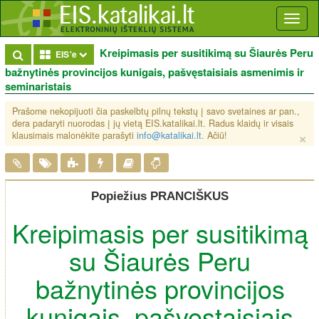
Toggl
naviga
Kreipimasis per susitikimą su Šiaurės Peru
Toggle Dropdown
EIS'e
bažnytinės provincijos kunigais, pašvęstaisiais asmenimis ir
seminaristais
Prašome nekopijuoti čia paskelbtų pilnų tekstų į savo svetaines ar pan.,
dera padaryti nuorodas į jų vietą EIS.katalikai.lt. Radus klaidų ir visais
×
klausimais malonėkite parašyti
info@katalikai.lt
. Ačiū!
Popiežius PRANCIŠKUS
Kreipimasis per susitikimą
su Šiaurės Peru
bažnytinės provincijos
kunigais, pašvęstaisiais