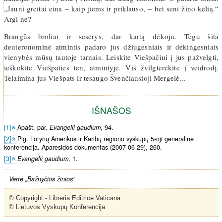
„Jauni greitai eina – kaip jiems ir priklauso, – bet seni žino kelią.“
Argi ne?
Brangūs broliai ir seserys, dar kartą dėkoju. Tegu šita
deuteronominė atmintis padaro jus džiugesniais ir dėkingesniais
vienybės mūsų tautoje tarnais. Leiskite Viešpačiui į jus pažvelgti,
ieškokite Viešpaties ten, atmintyje. Vis žvilgterėkite į veidrodį.
Telaimina jus Viešpats ir tesaugo Švenčiausioji Mergelė...
IŠNAŠOS
[1]
Apašt. par.
Evangelii gaudium
, 94.
[2]
Plg. Lotynų Amerikos ir Karibų regiono vyskupų 5-oji generalinė
konferencija. Aparesidos dokumentas (2007 06 29), 260.
[3]
Evangelii gaudium
, 1.
Vertė „Bažnyčios žinios“
© Copyright - Libreria Editrice Vaticana

© Lietuvos Vyskupų Konferencija