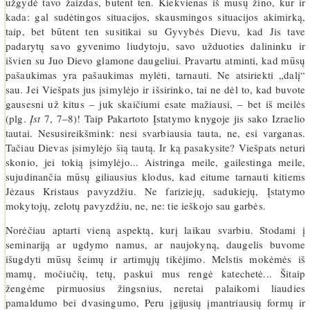
užgydė tavo žaizdas, būtent ten. Kiekvienas iš mūsų žino, kur ir
kada: gal sudėtingos situacijos, skausmingos situacijos akimirką,
taip, bet būtent ten susitikai su Gyvybės Dievu, kad Jis tave
padarytų savo gyvenimo liudytoju, savo užduoties dalininku ir
išvien su Juo Dievo glamone daugeliui. Pravartu atminti, kad mūsų
pašaukimas yra pašaukimas mylėti, tarnauti. Ne atsiriekti „dalį“
sau. Jei Viešpats jus įsimylėjo ir išsirinko, tai ne dėl to, kad buvote
gausesni už kitus – juk skaičiumi esate mažiausi, – bet iš meilės
(plg.
Įst
7, 7–8)! Taip Pakartoto Įstatymo knygoje jis sako Izraelio
tautai. Nesusireikšmink: nesi svarbiausia tauta, ne, esi varganas.
Tačiau Dievas įsimylėjo šią tautą. Ir ką pasakysite? Viešpats neturi
skonio, jei tokią įsimylėjo... Aistringa meile, gailestinga meile,
sujudinančia mūsų giliausius klodus, kad eitume tarnauti kitiems
Jėzaus Kristaus pavyzdžiu. Ne fariziejų, sadukiejų, Įstatymo
mokytojų, zelotų pavyzdžiu, ne, ne: tie ieškojo sau garbės.
Norėčiau aptarti vieną aspektą, kurį laikau svarbiu. Stodami į
seminariją ar ugdymo namus, ar naujokyną, daugelis buvome
išugdyti mūsų šeimų ir artimųjų tikėjimo. Melstis mokėmės iš
mamų, močiučių, tetų, paskui mus rengė katechetė... Šitaip
žengėme pirmuosius žingsnius, neretai palaikomi liaudies
pamaldumo bei dvasingumo, Peru įgijusių įmantriausių formų ir