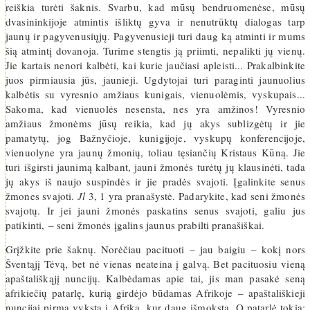
reiškia turėti šaknis. Svarbu, kad mūsų bendruomenėse, mūsų
dvasininkijoje atmintis išliktų gyva ir nenutrūktų dialogas tarp
jaunų ir pagyvenusiųjų. Pagyvenusieji turi daug ką atminti ir mums
šią atmintį dovanoja. Turime stengtis ją priimti, nepalikti jų vienų.
Jie kartais nenori kalbėti, kai kurie jaučiasi apleisti... Prakalbinkite
juos pirmiausia jūs, jaunieji. Ugdytojai turi paraginti jaunuolius
kalbėtis su vyresnio amžiaus kunigais, vienuolėmis, vyskupais...
Sakoma, kad vienuolės nesensta, nes yra amžinos! Vyresnio
amžiaus žmonėms jūsų reikia, kad jų akys sublizgėtų ir jie
pamatytų, jog Bažnyčioje, kunigijoje, vyskupų konferencijoje,
vienuolyne yra jaunų žmonių, toliau tęsiančių Kristaus Kūną. Jie
turi išgirsti jaunimą kalbant, jauni žmonės turėtų jų klausinėti, tada
jų akys iš naujo suspindės ir jie pradės svajoti. Įgalinkite senus
žmones svajoti.
Jl
3, 1 yra pranašystė. Padarykite, kad seni žmonės
svajotų. Ir jei jauni žmonės paskatins senus svajoti, galiu jus
patikinti, – seni žmonės įgalins jaunus prabilti pranašiškai.
Grįžkite prie šaknų. Norėčiau pacituoti – jau baigiu – kokį nors
Šventąjį Tėvą, bet nė vienas neateina į galvą. Bet pacituosiu vieną
apaštališkąjį nuncijų. Kalbėdamas apie tai, jis man pasakė seną
afrikiečių patarlę, kurią girdėjo būdamas Afrikoje – apaštališkieji
nuncijai pirma vyksta į Afriką, kur daug išmoksta. O patarlė tokia: