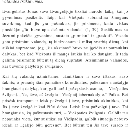
valandos traktavimas
.
Evangelistas Jonas savo Evangelijoje tiksliai nurodo laiką, kai jo
gyvenimas pasikeitė. Taip, kai Viešpats subrandina žmogaus
suvokimą, kad jis yra pašauktas, jis prisimena, kada viskas
prasidėjo: „Tai buvo apie dešimtą valandą“ (1, 39). Susitikimas su
Jėzumi pakeičia gyvenimą, nustato „pirmiau“ ir „paskui“. Visada
gera prisiminti valandą, tą kiekvienam iš mūsų svarbią dieną, kai
aiškiai supratome, jog „šis akstinas“ buvo ne įgeidis ar patrauklus
dalykas, bet kad Viešpats iš manęs laukia kai ko daugiau. Ir tada
galima prisiminti: būtent tą dieną supratau. Atsiminimas valandos,
kai buvome palytėti jo žvilgsnio.
Kai šią valandą užmirštame, užmirštame ir savo ištakas, savo
šaknis; o praradę šias pamatines koordinates, paliekame nuošalyje
brangiausią dalyką, kurį gali turėti pašvęstasis asmuo, – Viešpaties
žvilgsnį. „Ne, tėve, aš žvelgiu į Viešpatį tabernakulyje.“ Puiku. Bet
prisėsk trumpam ir leisk pažvelgti į tave, prisimink akimirkas, kai
Jis į tave žvelgė ir kad žiūri dabar. Leisk Jam pažvelgti į tave. Tai
brangiausia, ką pašvęstasis turi, – Viešpaties žvilgsnis. Galbūt tau
nepatinka vieta, kur susitikai su Viešpačiu, galbūt situacija nebuvo
ideali ar „galėjo būti geresnė“. Bet būtent ten Jis tave surado ir