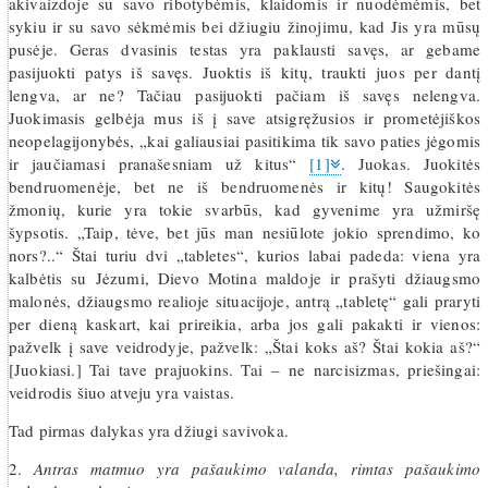
akivaizdoje su savo ribotybėmis, klaidomis ir nuodėmėmis, bet
sykiu ir su savo sėkmėmis bei džiugiu žinojimu, kad Jis yra mūsų
pusėje. Geras dvasinis testas yra paklausti savęs, ar gebame
pasijuokti patys iš savęs. Juoktis iš kitų, traukti juos per dantį
lengva, ar ne? Tačiau pasijuokti pačiam iš savęs nelengva.
Juokimasis gelbėja mus iš į save atsigręžusios ir prometėjiškos
neopelagijonybės, „kai galiausiai pasitikima tik savo paties jėgomis
ir jaučiamasi pranašesniam už kitus“
[1]
. Juokas. Juokitės
bendruomenėje, bet ne iš bendruomenės ir kitų! Saugokitės
žmonių, kurie yra tokie svarbūs, kad gyvenime yra užmiršę
šypsotis. „Taip, tėve, bet jūs man nesiūlote jokio sprendimo, ko
nors?..“ Štai turiu dvi „tabletes“, kurios labai padeda: viena yra
kalbėtis su Jėzumi, Dievo Motina maldoje ir prašyti džiaugsmo
malonės, džiaugsmo realioje situacijoje, antrą „tabletę“ gali praryti
per dieną kaskart, kai prireikia, arba jos gali pakakti ir vienos:
pažvelk į save veidrodyje, pažvelk: „Štai koks aš? Štai kokia aš?“
[Juokiasi.] Tai tave prajuokins. Tai – ne narcisizmas, priešingai:
veidrodis šiuo atveju yra vaistas.
Tad pirmas dalykas yra džiugi savivoka.
2.
Antras matmuo yra pašaukimo valanda, rimtas pašaukimo