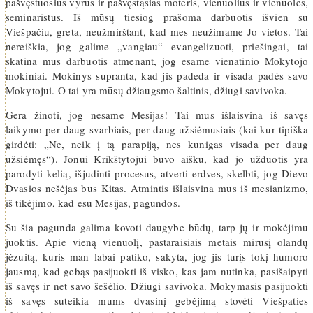
pašvęstuosius vyrus ir pašvęstąsias moteris, vienuolius ir vienuoles,
seminaristus. Iš mūsų tiesiog prašoma darbuotis išvien su
Viešpačiu, greta, neužmirštant, kad mes neužimame Jo vietos. Tai
nereiškia, jog galime „vangiau“ evangelizuoti, priešingai, tai
skatina mus darbuotis atmenant, jog esame vienatinio Mokytojo
mokiniai. Mokinys supranta, kad jis padeda ir visada padės savo
Mokytojui. O tai yra mūsų džiaugsmo šaltinis, džiugi savivoka.
Gera žinoti, jog nesame Mesijas! Tai mus išlaisvina iš savęs
laikymo per daug svarbiais, per daug užsiėmusiais (kai kur tipiška
girdėti: „Ne, neik į tą parapiją, nes kunigas visada per daug
užsiėmęs“). Jonui Krikštytojui buvo aišku, kad jo užduotis yra
parodyti kelią, išjudinti procesus, atverti erdves, skelbti, jog Dievo
Dvasios nešėjas bus Kitas. Atmintis išlaisvina mus iš mesianizmo,
iš tikėjimo, kad esu Mesijas, pagundos.
Su šia pagunda galima kovoti daugybe būdų, tarp jų ir mokėjimu
juoktis. Apie vieną vienuolį, pastaraisiais metais mirusį olandų
jėzuitą, kuris man labai patiko, sakyta, jog jis turįs tokį humoro
jausmą, kad gebąs pasijuokti iš visko, kas jam nutinka, pasišaipyti
iš savęs ir net savo šešėlio. Džiugi savivoka. Mokymasis pasijuokti
iš savęs suteikia mums dvasinį gebėjimą stovėti Viešpaties