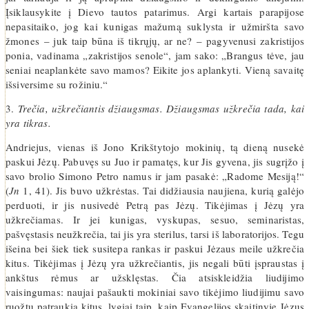
Įsiklausykite į Dievo tautos patarimus. Argi kartais parapijose
nepasitaiko, jog kai kunigas mažumą suklysta ir užmiršta savo
žmones – juk taip būna iš tikrųjų, ar ne? – pagyvenusi zakristijos
ponia, vadinama „zakristijos senole“, jam sako: „Brangus tėve, jau
seniai neaplankėte savo mamos? Eikite jos aplankyti. Vieną savaitę
išsiversime su rožiniu.“
3.
Trečia, užkrečiantis džiaugsmas. Džiaugsmas užkrečia tada, kai
yra tikras.
Andriejus, vienas iš Jono Krikštytojo mokinių, tą dieną nusekė
paskui Jėzų. Pabuvęs su Juo ir pamatęs, kur Jis gyvena, jis sugrįžo į
savo brolio Simono Petro namus ir jam pasakė: „Radome Mesiją!“
(
Jn
1, 41). Jis buvo užkrėstas. Tai didžiausia naujiena, kurią galėjo
perduoti, ir jis nusivedė Petrą pas Jėzų. Tikėjimas į Jėzų yra
užkrečiamas. Ir jei kunigas, vyskupas, sesuo, seminaristas,
pašvęstasis neužkrečia, tai jis yra sterilus, tarsi iš laboratorijos. Tegu
išeina bei šiek tiek susitepa rankas ir paskui Jėzaus meile užkrečia
kitus. Tikėjimas į Jėzų yra užkrečiantis, jis negali būti įspraustas į
ankštus rėmus ar užsklęstas. Čia atsiskleidžia liudijimo
vaisingumas: naujai pašaukti mokiniai savo tikėjimo liudijimu savo
ruožtu patraukia kitus, lygiai taip, kaip Evangelijos skaitinyje Jėzus