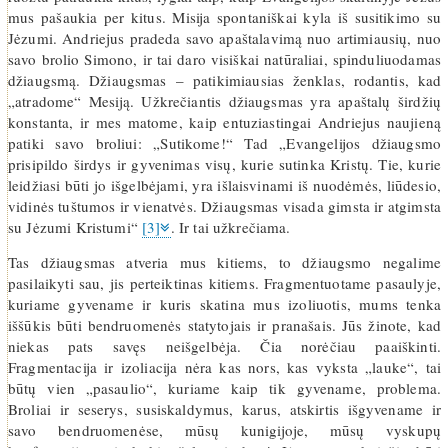
mus pašaukia per kitus. Misija spontaniškai kyla iš susitikimo su
Jėzumi. Andriejus pradeda savo apaštalavimą nuo artimiausių, nuo
savo brolio Simono, ir tai daro visiškai natūraliai, spinduliuodamas
džiaugsmą. Džiaugsmas – patikimiausias ženklas, rodantis, kad
„atradome“ Mesiją. Užkrečiantis džiaugsmas yra apaštalų širdžių
konstanta, ir mes matome, kaip entuziastingai Andriejus naujieną
patiki savo broliui: „Sutikome!“ Tad „Evangelijos džiaugsmo
prisipildo širdys ir gyvenimas visų, kurie sutinka Kristų. Tie, kurie
leidžiasi būti jo išgelbėjami, yra išlaisvinami iš nuodėmės, liūdesio,
vidinės tuštumos ir vienatvės. Džiaugsmas visada gimsta ir atgimsta
su Jėzumi Kristumi“
[3]
. Ir tai užkrečiama.
Tas džiaugsmas atveria mus kitiems, to džiaugsmo negalime
pasilaikyti sau, jis perteiktinas kitiems. Fragmentuotame pasaulyje,
kuriame gyvename ir kuris skatina mus izoliuotis, mums tenka
iššūkis būti bendruomenės statytojais ir pranašais. Jūs žinote, kad
niekas pats savęs neišgelbėja. Čia norėčiau paaiškinti.
Fragmentacija ir izoliacija nėra kas nors, kas vyksta „lauke“, tai
būtų vien „pasaulio“, kuriame kaip tik gyvename, problema.
Broliai ir seserys, susiskaldymus, karus, atskirtis išgyvename ir
savo bendruomenėse, mūsų kunigijoje, mūsų vyskupų