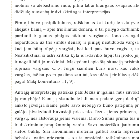
moteris su alebastriniu indu, pilnu labai brangaus kvapaus alie
didžiulę nuostabą ir dvi skirtingas interpretacijas.
Pirmoji buvo pasipiktinimas, reiškiamas kai kurių ten dalyva
aliejaus kainą – apie tris šimtus denarų, o tai prilygo darbini
parduoti ir gautus pinigus atiduoti vargšams. Jono evangeli
neparduoda už tris šimtus denarų ir pinigų neatiduoda vargša
kad jam būtų rūpėję vargšai, bet kad pats buvo vagis ir, t
Neatsitiktinai ši aštri kritika kyla iš išdaviko lūpų: tai įrodo
ir negali būti jo mokiniai. Mąstydami apie šią situaciją prisi
rūpinasi vargšais <...>. Jeigu šiandien kuris nors, kas va
vargšus, tačiau po to pasiima sau tai, kas įdėta į rinkliavų d
pagal Matą komentaras 11, 9).
Antrąją interpretaciją pateikia pats Jėzus ir įgalina mus suvokt
ją ramybėje! Kam ją skaudinate? Ji man padarė gerą darbą“
anksto įžvelgia šiame geste savo nebegyvo kūno patepimą prie
galėjo įsivaizduoti buvusieji prie stalo. Jėzus jiems primena,
vargšų, nes atstovauja jiems visiems. Dievo Sūnus priima tos m
ir diskriminuojamų žmonių vardu. Savo moterišku jautrumu j
sielos būklę. Šiai anoniminei moteriai galbūt skirta reprez
bebalsis, patirs prievartą, – su ja prasideda reikšmingas m