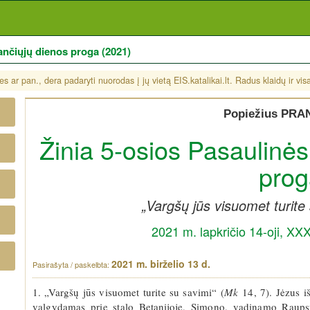
ančiųjų dienos proga (2021)
s ar pan., dera padaryti nuorodas į jų vietą EIS.katalikai.lt. Radus klaidų ir vi
Popiežius PR
Žinia 5-osios Pasaulinės
prog
„Vargšų jūs visuomet turite
2021 m. lapkričio 14-oji, XXX
2021 m. birželio 13 d.
1. „Vargšų jūs visuomet turite su savimi“ (
Mk
14, 7). Jėzus i
valgydamas prie stalo Betanijoje, Simono, vadinamo Raupsu