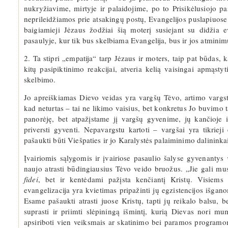
nukryžiavime, mirtyje ir palaidojime, po to Prisikėlusiojo 
neprileidžiamos prie atsakingų postų, Evangelijos puslapiuose 
baigiamieji Jėzaus žodžiai šią moterį susiejant su didžia e
pasaulyje, kur tik bus skelbiama Evangelija, bus ir jos atmini
2. Ta stipri „empatija“ tarp Jėzaus ir moters, taip pat būdas, k
kitų pasipiktinimo reakcijai, atveria kelią vaisingai apmąsty
skelbimo.
Jo apreiškiamas Dievo veidas yra vargšų Tėvo, artimo vargsta
kad neturtas – tai ne likimo vaisius, bet konkretus Jo buvimo
panorėję, bet atpažįstame jį vargšų gyvenime, jų kančioje i
priversti gyventi. Nepavargstu kartoti – vargšai yra tikrieji
pašaukti būti Viešpaties ir jo Karalystės palaiminimo dalininka
Įvairiomis sąlygomis ir įvairiose pasaulio šalyse gyvenantys
naujo atrasti būdingiausius Tėvo veido bruožus. „Jie gali m
fidei
, bet ir kentėdami pažįsta kenčiantį Kristų. Visiems 
evangelizacija yra kvietimas pripažinti jų egzistencijos išgano
Esame pašaukti atrasti juose Kristų, tapti jų reikalo balsu, bet
suprasti ir priimti slėpiningą išmintį, kurią Dievas nori m
apsiriboti vien veiksmais ar skatinimo bei paramos programo