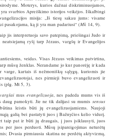
pasirodyme. Moterys, kurios dažnai diskriminuojamos,
yra svarbios Apreiškimo istorijos veikėjos. Iškalbingi
vangelizacijos misija: „Iš tiesų sakau jums: visame
mui pasakojama, ką ji yra man padariusi“ (
Mk
14, 9).
aip jis interpretuoja savo patepimą, priešingai Judo ir
ti neatsiejamą ryšį tarp Jėzaus, vargšų ir Evangelijos
ntiesiems, veidas. Visas Jėzaus veikimas patvirtina,
 tarp mūsų ženklas. Nerandame jo kur panorėję ir kada
r varge, kartais iš nežmoniškų sąlygų, kuriomis jie
 evangelizuotojai, nes pirmieji buvo evangelizuoti ir
is (plg. Mt 5, 3).
vargšai
mus
evangelizuoja
, nes padeda mums vis iš
us daug pamokyti. Jie ne tik dalijasi su mumis
sensus
būtina leistis būti jų evangelizuojamiems. Naujoji
mąją galią bei pastatyti juos į Bažnyčios kelio vidurį.
 taip pat ir būti jų draugais, į juos įsiklausyti, juos
ums per juos perduoti. Mūsų įsipareigojimas neturėtų
mis; Dvasia pirmiausia skatina ne perdėtą aktyvizmą,