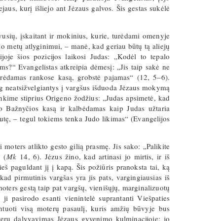
jaus, kurį išliejo ant Jėzaus galvos. Šis gestas sukėlė
vusių, įskaitant ir mokinius, kurie, turėdami omenyje
nko metų atlyginimui, – manė, kad geriau būtų tą aliejų
joje šios pozicijos laikosi Judas: „Kodėl to tepalo
ms?“ Evangelistas atkreipia dėmesį: „Jis taip sakė ne
urėdamas rankose kasą, grobstė pajamas“ (12, 5–6).
, jog neatsižvelgiantys į vargšus išduoda Jėzaus mokymą
minkime stiprius Origeno žodžius: „Judas apsimetė, kad
ldo Bažnyčios kasą ir kalbėdamas kaip Judas užtaria
ėžutę, – tegul tokiems tenka Judo likimas“ (Evangelijos
i moters atlikto gesto gilią prasmę. Jis sako: „Palikite
 (
Mk
14, 6). Jėzus žino, kad artinasi jo mirtis, ir iš
š paguldant jį į kapą. Šis požiūris pranoksta tai, ką
 kad pirmutinis vargšas yra jis pats, vargingiausias iš
oters gestą taip pat vargšų, vienišųjų, marginalizuotų
i pasirodo esanti vienintelė suprantanti Viešpaties
entuoti visą moterų pasaulį, kuris amžių būvyje bus
oterų dalyvavimas Jėzaus gyvenimo kulminacijoje: jo