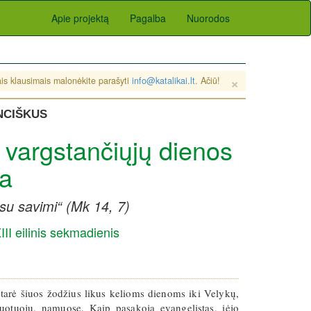
Apie projektą
Pagalba
Nuorodos
×
sais klausimais malonėkite parašyti
info@katalikai.lt
. Ačiū!
ANCIŠKUS
 vargstančiųjų dienos
a
 su savimi“ (Mk 14, 7)
III eilinis sekmadienis
štarė šiuos žodžius likus kelioms dienoms iki Velykų,
otuoju, namuose. Kaip pasakoja evangelistas, įėjo