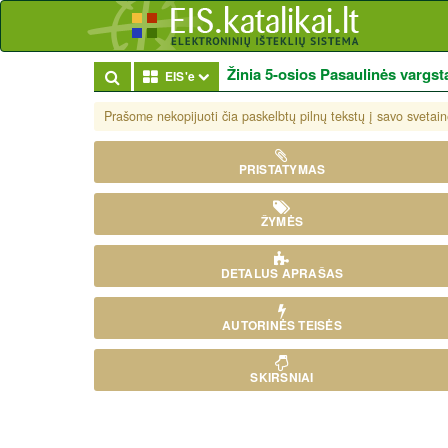
Žinia 5-osios Pasaulinės vargst
Toggle Dropdown
EIS'e
Prašome nekopijuoti čia paskelbtų pilnų tekstų į savo svetaine
PRISTATYMAS
ŽYMĖS
DETALUS APRAŠAS
AUTORINĖS TEISĖS
SKIRSNIAI