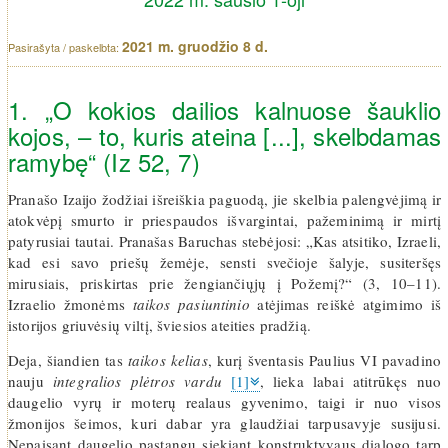
2021 m. gruodžio 8 d.
1. „O kokios dailios kalnuose šauklio
kojos, – to, kuris ateina [...], skelbdamas
ramybę“ (Iz 52, 7)
Pranašo Izaijo žodžiai išreiškia paguodą, jie skelbia palengvėjimą ir
atokvėpį smurto ir priespaudos išvargintai, pažeminimą ir mirtį
patyrusiai tautai. Pranašas Baruchas stebėjosi: „Kas atsitiko, Izraeli,
kad esi savo priešų žemėje, sensti svečioje šalyje, susiteršęs
mirusiais, priskirtas prie žengiančiųjų į Požemį?“ (3, 10–11).
Izraelio žmonėms
taikos pasiuntinio
atėjimas reiškė atgimimo iš
istorijos griuvėsių viltį, šviesios ateities pradžią.
Deja, šiandien tas
taikos kelias
, kurį šventasis Paulius VI pavadino
nauju
integralios plėtros vardu
[1]
, lieka labai atitrūkęs nuo
daugelio vyrų ir moterų realaus gyvenimo, taigi ir nuo visos
žmonijos šeimos, kuri dabar yra glaudžiai tarpusavyje susijusi.
Nepaisant daugelio pastangų siekiant konstruktyvaus dialogo tarp