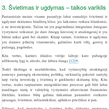
3. Švietimas ir ugdymas – taikos variklis
Pastaraisiais metais visame pasaulyje labai sumažėjo švietimui ir
ugdymui skiriamos biudžetų lėšos: jos laikomos veikiau išlaidomis,
o ne investicijomis. Tačiau tai yra pagrindiniai integralaus žmogaus
vystymosi veiksniai: jie daro žmogų laisvesnį ir atsakingesnį ir yra
būtini taikai ginti bei skatinti. Kitaip tariant, švietimas ir ugdymas
yra darnios piliečių visuomenės, galinčios kurti viltį, gerovę ir
pažangą, pagrindas.
Kita vertus, karinės išlaidos viršijo šaltojo karo pabaigoje
užfiksuotą lygį ir, atrodo, dar labiau išaugs
[12]
.
Todėl tikslinga ir neatidėliotina, kad vyriausybių atsakingieji
asmenys parengtų ekonominę politiką, siekiančią pakeisti santykį
tarp viešų investicijų į švietimą ir ginkluotei skiriamų lėšų. Kita
vertus, realus tarptautinio nusiginklavimo procesas gali būti labai
naudingas tautų ir valstybių vystymuisi atlaisvinant finansinius
išteklius, kuriuos būtų galima tinkamiau panaudoti sveikatos
apsaugai, švietimui, infrastruktūrai, aplinkos priežiūrai ir pan.
Viliuosi, kad investicijas į švietimą lydės didesnės pastangos