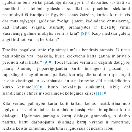
„galėsime būti tvirtai įsišakniję dabartyje ir iš dabarties susitikti su
praeitimi ir ateitimi; galėsime susitikti su praeitimi siekdami
pasimokyti iš istorijos ir išgydyti senas žaizdas, kurios kartais vis
dar mus sąlygoja; galėsime žvelgti į ateitį žadindami entuziazmą,
kad imtume svajoti, atsirastų pranašystės ir klestėtų viltis.
Susivieniję galime mokytis vieni iš kitų“
[8]
. Kaip medžiai galėtų
augti ir duoti vaisių be šaknų?
Tereikia pagalvoti apie rūpinimąsi mūsų bendrais namais. Iš tiesų
pati aplinka yra „paskola, kurią kiekviena karta gauna ir privalo
perduoti kitai kartai“
[9]
. Todėl turime vertinti ir drąsinti daugybę
jaunų žmonių, įsipareigojančių kurti teisingesnį pasaulį ir
rūpestingai saugoti mums patikėtą kūriniją. Jie tai daro rūpestingai
ir entuziastingai, o svarbiausia su atsakomybe dėl neatidėliotino
kurso keitimo
[10]
, kurio reikalauja sunkumai, iškilę dėl
šiandieninės etinės ir socialinės-ekologinės krizės
[11]
.
Kita vertus, galimybė kartu kurti taikos kelius neatskirtina nuo
ugdymo ir darbo: tai sudaro tinkamiausią vietą ir aplinką kartų
dialogui. Ugdymas parengia kartų dialogo gramatiką, o darbo
patirtis, kartu darbuojantis skirtingų kartų vyrams ir moterims,
leidžia keistis žiniomis, patirtimi ir įgūdžiais bendram labui.