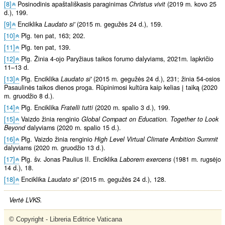
[8]
Posinodinis apaštališkasis paraginimas
Christus vivit
(2019 m. kovo 25
d.), 199.
[9]
Enciklika
Laudato si'
(2015 m. gegužės 24 d.), 159.
[10]
Plg. ten pat, 163; 202.
[11]
Plg. ten pat, 139.
[12]
Plg. Žinia 4-ojo Paryžiaus taikos forumo dalyviams, 2021m. lapkričio
11–13 d.
[13]
Plg. Enciklika
Laudato si'
(2015 m. gegužės 24 d.), 231; žinia 54-osios
Pasaulinės taikos dienos proga. Rūpinimosi kultūra kaip kelias į taiką (2020
m. gruodžio 8 d.).
[14]
Plg. Enciklika
Fratelli tutti
(2020 m. spalio 3 d.), 199.
[15]
Vaizdo žinia renginio
Global Compact on Education. Together to Look
Beyond
dalyviams (2020 m. spalio 15 d.).
[16]
Plg. Vaizdo žinia renginio
High Level Virtual Climate Ambition Summit
dalyviams (2020 m. gruodžio 13 d.).
[17]
Plg. šv. Jonas Paulius II. Enciklika
Laborem exercens
(1981 m. rugsėjo
14 d.), 18.
[18]
Enciklika
Laudato si'
(2015 m. gegužės 24 d.), 128.
Vertė LVKS.
© Copyright - Libreria Editrice Vaticana
