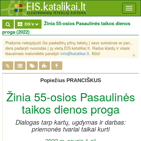
Toggl
naviga
Žinia 55-osios Pasaulinės taikos dienos
Toggle Dropdown
EIS'e
proga (2022)
Prašome nekopijuoti čia paskelbtų pilnų tekstų į savo svetaines ar pan.,
dera padaryti nuorodas į jų vietą EIS.katalikai.lt. Radus klaidų ir visais
×
klausimais malonėkite parašyti
info@katalikai.lt
. Ačiū!
Popiežius PRANCIŠKUS
Žinia 55-osios Pasaulinės
taikos dienos proga
Dialogas tarp kartų, ugdymas ir darbas:
priemonės tvariai taikai kurti
2022 m. sausio 1-oji