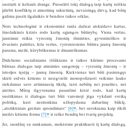
susitarti ir keliauti drauge. Puoselėti tokį dialogą tarp kartų reiškia
įdirbti konfliktų ir atmetimų sukietintą, nevaisingą dirvą, kad būtų
galima pasėti ilgalaikės ir bendros taikos sėklas.
Nors technologinė ir ekonominė raida dažnai atskirdavo kartas,
šiuolaikinės krizės rodo kartų sąjungos būtinybę. Viena vertus,
jaunimui reikia vyresnių žmonių išminties, gyvenimiškos ir
dvasinės patirties, kita vertus, vyresniesiems būtina jaunų žmonių
parama, meilė, kūrybiškumas ir dinamiškumas.
Dideliems socialiniams iššūkiams ir taikos kūrimo procesams
būtinas dialogas tarp atminties saugotojų – vyresnių žmonių – ir
istorijos tęsėjų – jaunų žmonių. Kiekvienas turi būti pasirengęs
skirti erdvės kitiems ir nesigviešti monopolizuoti veikimo lauko
siekdamas savo artimiausių tikslų, tarsi nebūtų nei praeities, nei
ateities. Mūsų išgyvenama pasaulinė krizė rodo, kad kartų
susitikimas ir dialogas turi būti varomoji jėga vykdant sveiką
politiką, kuri nesitenkina užlopydama dabartinę būklę,
„atsitiktiniais greitais sprendimais“
[6]
, bet suvokiama kaip iškili
meilės kitiems forma
[7]
ir ieško bendrų bei tvarių projektų.
Jei, susidūrę su sunkumais, mokėsime praktikuoti šį kartų dialogą,