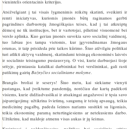
vienintelis orientacinis kriterijus.
Atsižvelgiant į tai visais lygmenimis reikėtų skatinti, sveikinti ir
remti iniciatyvas, kuriomis įmonės būtų raginamos gerbti
pagrindines darbuotojų žmogiškąsias teises, kad į tai atkreiptų
dėmesį ne tik institucijos, bet ir vartotojai, pilietinė visuomenė bei
verslo aplinka. Kuo geriau įmonės suvokia savo socialinį vaidmenį,
tuo labiau jos tampa vietomis, kur įgyvendinamas žmogaus
orumas, ir taip prisideda prie taikos kūrimo. Šiuo atžvilgiu politikai
turi atlikti aktyvų vaidmenį, skatindami teisingą ekonominės laisvės
ir socialinio teisingumo pusiausvyrą. O visi, kurie darbuojasi šioje
srityje, pirmiausia katalikai darbininkai bei verslininkai, gali rasti
patikimų gairių
Bažnyčios socialiniame mokyme
.
Brangūs broliai ir seserys! Šiuo metu, kai siekiame vienyti
pastangas, kad įveiktume pandemiją, norėčiau dar kartą padėkoti
visiems, kurie didžiadvasiškai ir atsakingai angažavosi ir tęsia savo
įsipareigojimą: užtikrina švietimą, saugumą ir teisių apsaugą, teikia
medicininę pagalbą, padeda šeimos nariams susitikti su ligoniais,
teikia ekonominę paramą neturtingiesiems ar netekusiems darbo.
Užtikrinu, kad maldoje atmenu visas aukas ir jų šeimas.
Kreipiuosi į valdančiuosius, politikos bei socialinės srities