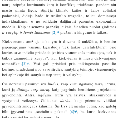
tautų, stiprėja kurtinantis karų ir konfliktų triukšmas, pandeminiu
mastu plinta ligos, stiprėja klimato kaitos ir žalos aplinkai
padariniai, didėja bado ir troškulio tragedija, toliau dominuoja
individualizmu, o ne solidariu dalijimusi paremtas ekonominis
modelis. Kaip ir senovės pranašų laikais, šiandien nuolat girdimas
ir vargšų, ir žemės šauksmas
[2]
prašant teisingumo ir taikos.
Kiekviename amžiuje taika yra ir dovana iš aukščiau, ir bendro
įsipareigojimo vaisius. Egzistuoja tiek taikos „architektūra“, prie
kurios savo indėliu prisideda įvairios visuomenės institucijos, tiek ir
taikos „namudinė kūryba“, kur kiekvienas iš mūsų dalyvaujame
asmeniškai.
[3]
. Visi gali prisidėti prie taikingesnio pasaulio
kūrimo: pradėdami nuo savo širdies, santykių šeimoje, visuomenėje
bei aplinkoje iki santykių tarp tautų ir valstybių.
Čia norėčiau pasiūlyti
tris būdus
, kaip kurti ilgalaikę taiką. Pirma,
kurti ją
dialogu tarp kartų
, kaip pagrindu bendriems projektams
įgyvendinti. Antra,
ugdymu
, kuris yra laisvės, atsakomybės ir
vystymosi veiksnys. Galiausiai
darbu
, kaip priemone visiškai
įgyvendinti žmogaus kilnumą. Šie trys elementai būtini, kad galėtų
būti įgyvendintas „socialinis paktas“
[4]
, be kurio kiekvienas
taikos projektas netenka pagrindo.