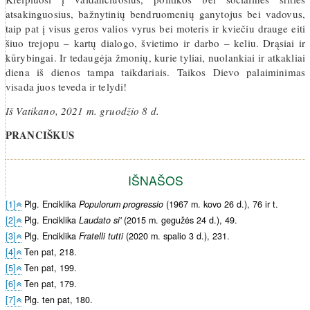
atsakinguosius, bažnytinių bendruomenių ganytojus bei vadovus,
taip pat į visus geros valios vyrus bei moteris ir kviečiu drauge eiti
šiuo trejopu – kartų dialogo, švietimo ir darbo – keliu. Drąsiai ir
kūrybingai. Ir tedaugėja žmonių, kurie tyliai, nuolankiai ir atkakliai
diena iš dienos tampa taikdariais. Taikos Dievo palaiminimas
visada juos teveda ir telydi!
Iš Vatikano, 2021 m. gruodžio 8 d.
PRANCIŠKUS
IŠNAŠOS
[1]
Plg. Enciklika
Populorum progressio
(1967 m. kovo 26 d.), 76 ir t.
[2]
Plg. Enciklika
Laudato si'
(2015 m. gegužės 24 d.), 49.
[3]
Plg. Enciklika
Fratelli tutti
(2020 m. spalio 3 d.), 231.
[4]
Ten pat, 218.
[5]
Ten pat, 199.
[6]
Ten pat, 179.
[7]
Plg. ten pat, 180.