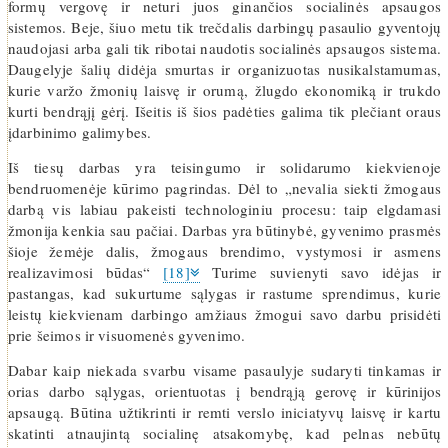
formų vergovę ir neturi juos ginančios socialinės apsaugos
sistemos. Beje, šiuo metu tik trečdalis darbingų pasaulio gyventojų
naudojasi arba gali tik ribotai naudotis socialinės apsaugos sistema.
Daugelyje šalių didėja smurtas ir organizuotas nusikalstamumas,
kurie varžo žmonių laisvę ir orumą, žlugdo ekonomiką ir trukdo
kurti bendrąjį gėrį. Išeitis iš šios padėties galima tik plečiant oraus
įdarbinimo galimybes.
Iš tiesų darbas yra teisingumo ir solidarumo kiekvienoje
bendruomenėje kūrimo pagrindas. Dėl to „nevalia siekti žmogaus
darbą vis labiau pakeisti technologiniu procesu: taip elgdamasi
žmonija kenkia sau pačiai. Darbas yra būtinybė, gyvenimo prasmės
šioje žemėje dalis, žmogaus brendimo, vystymosi ir asmens
realizavimosi būdas“
[18]
Turime suvienyti savo idėjas ir
pastangas, kad sukurtume sąlygas ir rastume sprendimus, kurie
leistų kiekvienam darbingo amžiaus žmogui savo darbu prisidėti
prie šeimos ir visuomenės gyvenimo.
Dabar kaip niekada svarbu visame pasaulyje sudaryti tinkamas ir
orias darbo sąlygas, orientuotas į bendrąją gerovę ir kūrinijos
apsaugą. Būtina užtikrinti ir remti verslo iniciatyvų laisvę ir kartu
skatinti atnaujintą socialinę atsakomybę, kad pelnas nebūtų