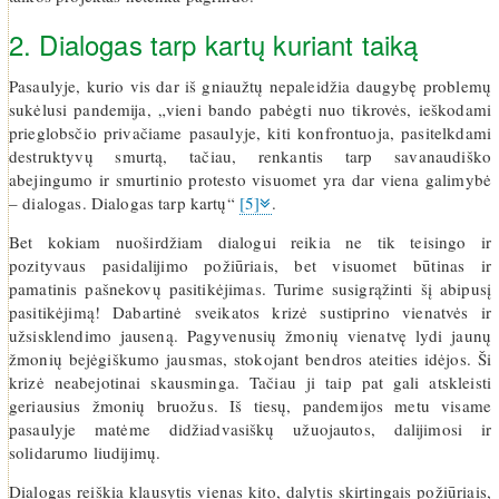
2. Dialogas tarp kartų kuriant taiką
Pasaulyje, kurio vis dar iš gniaužtų nepaleidžia daugybę problemų
sukėlusi pandemija, „vieni bando pabėgti nuo tikrovės, ieškodami
prieglobsčio privačiame pasaulyje, kiti konfrontuoja, pasitelkdami
destruktyvų smurtą, tačiau, renkantis tarp savanaudiško
abejingumo ir smurtinio protesto visuomet yra dar viena galimybė
– dialogas. Dialogas tarp kartų“
[5]
.
Bet kokiam nuoširdžiam dialogui reikia ne tik teisingo ir
pozityvaus pasidalijimo požiūriais, bet visuomet būtinas ir
pamatinis pašnekovų pasitikėjimas. Turime susigrąžinti šį abipusį
pasitikėjimą! Dabartinė sveikatos krizė sustiprino vienatvės ir
užsisklendimo jauseną. Pagyvenusių žmonių vienatvę lydi jaunų
žmonių bejėgiškumo jausmas, stokojant bendros ateities idėjos. Ši
krizė neabejotinai skausminga. Tačiau ji taip pat gali atskleisti
geriausius žmonių bruožus. Iš tiesų, pandemijos metu visame
pasaulyje matėme didžiadvasiškų užuojautos, dalijimosi ir
solidarumo liudijimų.
Dialogas reiškia klausytis vienas kito, dalytis skirtingais požiūriais,