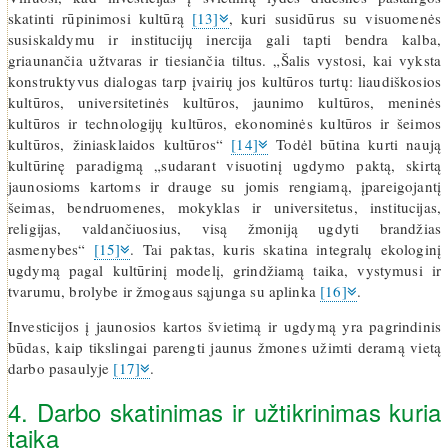
skatinti rūpinimosi kultūrą
[13]
, kuri susidūrus su visuomenės
susiskaldymu ir institucijų inercija gali tapti bendra kalba,
griaunančia užtvaras ir tiesiančia tiltus. „Šalis vystosi, kai vyksta
konstruktyvus dialogas tarp įvairių jos kultūros turtų: liaudiškosios
kultūros, universitetinės kultūros, jaunimo kultūros, meninės
kultūros ir technologijų kultūros, ekonominės kultūros ir šeimos
kultūros, žiniasklaidos kultūros“
[14]
Todėl būtina kurti naują
kultūrinę paradigmą „sudarant visuotinį ugdymo paktą, skirtą
jaunosioms kartoms ir drauge su jomis rengiamą, įpareigojantį
šeimas, bendruomenes, mokyklas ir universitetus, institucijas,
religijas, valdančiuosius, visą žmoniją ugdyti brandžias
asmenybes“
[15]
. Tai paktas, kuris skatina integralų ekologinį
ugdymą pagal kultūrinį modelį, grindžiamą taika, vystymusi ir
tvarumu, brolybe ir žmogaus sąjunga su aplinka
[16]
.
Investicijos į jaunosios kartos švietimą ir ugdymą yra pagrindinis
būdas, kaip tikslingai parengti jaunus žmones užimti deramą vietą
darbo pasaulyje
[17]
.
4. Darbo skatinimas ir užtikrinimas kuria
taiką