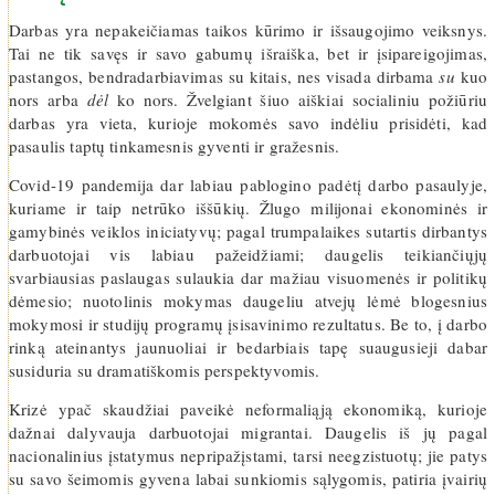
Darbas yra nepakeičiamas taikos kūrimo ir išsaugojimo veiksnys.
Tai ne tik savęs ir savo gabumų išraiška, bet ir įsipareigojimas,
pastangos, bendradarbiavimas su kitais, nes visada dirbama
su
kuo
nors arba
dėl
ko nors. Žvelgiant šiuo aiškiai socialiniu požiūriu
darbas yra vieta, kurioje mokomės savo indėliu prisidėti, kad
pasaulis taptų tinkamesnis gyventi ir gražesnis.
Covid-19 pandemija dar labiau pablogino padėtį darbo pasaulyje,
kuriame ir taip netrūko iššūkių. Žlugo milijonai ekonominės ir
gamybinės veiklos iniciatyvų; pagal trumpalaikes sutartis dirbantys
darbuotojai vis labiau pažeidžiami; daugelis teikiančiųjų
svarbiausias paslaugas sulaukia dar mažiau visuomenės ir politikų
dėmesio; nuotolinis mokymas daugeliu atvejų lėmė blogesnius
mokymosi ir studijų programų įsisavinimo rezultatus. Be to, į darbo
rinką ateinantys jaunuoliai ir bedarbiais tapę suaugusieji dabar
susiduria su dramatiškomis perspektyvomis.
Krizė ypač skaudžiai paveikė neformaliąją ekonomiką, kurioje
dažnai dalyvauja darbuotojai migrantai. Daugelis iš jų pagal
nacionalinius įstatymus nepripažįstami, tarsi neegzistuotų; jie patys
su savo šeimomis gyvena labai sunkiomis sąlygomis, patiria įvairių