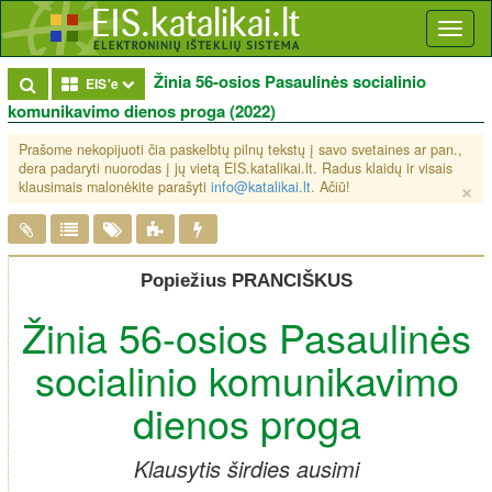
Toggl
naviga
Žinia 56-osios Pasaulinės socialinio
Toggle Dropdown
EIS'e
komunikavimo dienos proga (2022)
Prašome nekopijuoti čia paskelbtų pilnų tekstų į savo svetaines ar pan.,
dera padaryti nuorodas į jų vietą EIS.katalikai.lt. Radus klaidų ir visais
×
klausimais malonėkite parašyti
info@katalikai.lt
. Ačiū!
Popiežius PRANCIŠKUS
Žinia 56-osios Pasaulinės
socialinio komunikavimo
dienos proga
Klausytis širdies ausimi