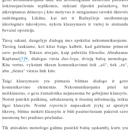
šokiruojančiomis replikomis, siekiant išjuokti pašnekovą, bet
atkreipiamas dėmesys į kito motyvus ir stengiamasi suvokti tikrovės
sudėtingumą. Liūdna, kai net ir Bažnyčioje susiformuoja
ideologinės takoskyros, nyksta klausymasis ir vietoj to atsiranda
bevaisė opozicija.
Tiesą sakant, daugelyje dialogų mes apskritai nekomunikuojame.
Tiesiog laukiame, kol kitas baigs kalbėti, kad galėtume primesti
savo požiūrį. Tokiais atvejais, kaip pabrėžia filosofas Abrahamas
Kaplanas
[3]
, dialogas virsta
duo-logu
, dviejų balsų monologu.
Kita vertus, vykstant tikram komunikavimui tiek „aš“, tiek „tu“,
abu „išeina“ vienas link kito.
Taigi klausymasis yra pirmasis būtinas dialogo ir gero
komunikavimo elementas. Nekomunikuojama prieš tai
neišklausius, o gera žurnalistika neįmanoma be gebėjimo klausytis.
Norint pateikti patikimą, subalansuotą ir išsamią informaciją, reikia
ilgai klausytis. Norint
reportaže
nupasakoti įvykį ar aprašyti
tikrovę, būtina mokėti klausytis ir būti pasiruošusiam pakeisti savo
nuomonę bei pradines prielaidas.
Tik atsisakius monologo galima pasiekti balsų sąskambį, kuris yra