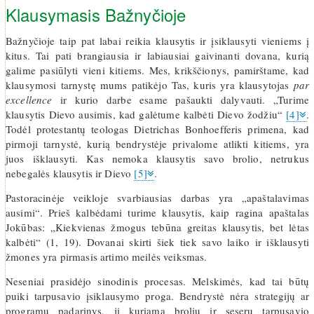
Klausymasis Bažnyčioje
Bažnyčioje taip pat labai reikia klausytis ir įsiklausyti vieniems į
kitus. Tai pati brangiausia ir labiausiai gaivinanti dovana, kurią
galime pasiūlyti vieni kitiems. Mes, krikščionys, pamirštame, kad
klausymosi tarnystę mums patikėjo Tas, kuris yra klausytojas
par
excellence
ir kurio darbe esame pašaukti dalyvauti. „Turime
klausytis Dievo ausimis, kad galėtume kalbėti Dievo žodžiu“
[4]
.
Todėl protestantų teologas Dietrichas Bonhoefferis primena, kad
pirmoji tarnystė, kurią bendrystėje privalome atlikti kitiems, yra
juos išklausyti. Kas nemoka klausytis savo brolio, netrukus
nebegalės klausytis ir Dievo
[5]
.
Pastoracinėje veikloje svarbiausias darbas yra „apaštalavimas
ausimi“. Prieš kalbėdami turime klausytis, kaip ragina apaštalas
Jokūbas: „Kiekvienas žmogus tebūna greitas klausytis, bet lėtas
kalbėti“ (1, 19). Dovanai skirti šiek tiek savo laiko ir išklausyti
žmones yra pirmasis artimo meilės veiksmas.
Neseniai prasidėjo sinodinis procesas. Melskimės, kad tai būtų
puiki tarpusavio įsiklausymo proga. Bendrystė nėra strategijų ar
programų padarinys, ji kuriama brolių ir seserų tarpusavio