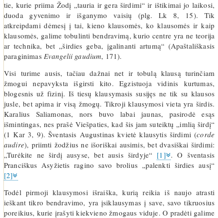
tie, kurie priima Žodį „tauria ir gera širdimi“ ir ištikimai jo laikosi,
duoda gyvenimo ir išganymo vaisių (plg. Lk 8, 15). Tik
atkreipdami dėmesį į tai, kieno klausomės, ko klausomės ir kaip
klausomės, galime tobulinti bendravimą, kurio centre yra ne teorija
ar technika, bet „širdies geba, įgalinanti artumą“ (Apaštališkasis
paraginimas
Evangelii gaudium
, 171).
Visi turime ausis, tačiau dažnai net ir tobulą klausą turinčiam
žmogui nepavyksta išgirsti kito. Egzistuoja vidinis kurtumas,
blogesnis už fizinį. Iš tiesų klausymasis susijęs ne tik su klausos
jusle, bet apima ir visą žmogų. Tikroji klausymosi vieta yra širdis.
Karalius Saliamonas, nors buvo labai jaunas, pasirodė esąs
išmintingas, nes prašė Viešpaties, kad šis jam suteiktų „imlią širdį“
(1 Kar 3, 9). Šventasis Augustinas kvietė klausytis širdimi (
corde
audire
), priimti žodžius ne išoriškai ausimis, bet dvasiškai širdimi:
„Turėkite ne širdį ausyse, bet ausis širdyje“
[1]
. O šventasis
Pranciškus Asyžietis ragino savo brolius „palenkti širdies ausį“
[2]
Todėl pirmoji klausymosi išraiška, kurią reikia iš naujo atrasti
ieškant tikro bendravimo, yra įsiklausymas į save, savo tikruosius
poreikius, kurie įrašyti kiekvieno žmogaus viduje. O pradėti galime