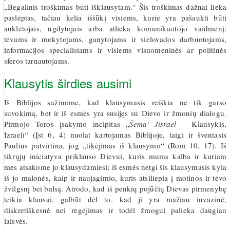
„Begalinis troškimas būti išklausytam.“ Šis troškimas dažnai lieka
paslėptas, tačiau kelia iššūkį visiems, kurie yra pašaukti būti
auklėtojais, ugdytojais arba atlieka komunikuotojo vaidmenį:
tėvams ir mokytojams, ganytojams ir sielovados darbuotojams,
informacijos specialistams ir visiems visuomeninės ar politinės
sferos tarnautojams.
Klausytis širdies ausimi
Iš Biblijos sužinome, kad klausymasis reiškia ne tik garso
suvokimą, bet ir iš esmės yra susijęs su Dievo ir žmonių dialogu.
Pirmojo Toros įsakymo incipitas „
Šema' Jisrael
– Klausykis,
Izraeli“ (Įst 6, 4) nuolat kartojamas Biblijoje, taigi ir šventasis
Paulius patvirtina, jog „tikėjimas iš klausymo“ (Rom 10, 17). Iš
tikrųjų iniciatyva priklauso Dievui, kuris mums kalba ir kuriam
mes atsakome jo klausydamiesi; iš esmės netgi šis klausymasis kyla
iš jo malonės, kaip ir naujagimio, kuris atsiliepia į motinos ir tėvo
žvilgsnį bei balsą. Atrodo, kad iš penkių pojūčių Dievas pirmenybę
teikia klausai, galbūt dėl to, kad ji yra mažiau invazinė,
diskretiškesnė nei regėjimas ir todėl žmogui palieka daugiau
laisvės.