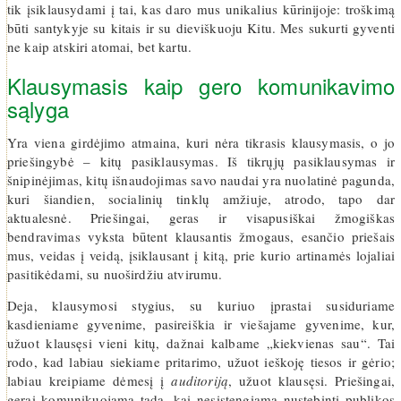
tik įsiklausydami į tai, kas daro mus unikalius kūrinijoje: troškimą
būti santykyje su kitais ir su dieviškuoju Kitu. Mes sukurti gyventi
ne kaip atskiri atomai, bet kartu.
Klausymasis kaip gero komunikavimo
sąlyga
Yra viena girdėjimo atmaina, kuri nėra tikrasis klausymasis, o jo
priešingybė – kitų pasiklausymas. Iš tikrųjų pasiklausymas ir
šnipinėjimas, kitų išnaudojimas savo naudai yra nuolatinė pagunda,
kuri šiandien, socialinių tinklų amžiuje, atrodo, tapo dar
aktualesnė. Priešingai, geras ir visapusiškai žmogiškas
bendravimas vyksta būtent klausantis žmogaus, esančio priešais
mus, veidas į veidą, įsiklausant į kitą, prie kurio artinamės lojaliai
pasitikėdami, su nuoširdžiu atvirumu.
Deja, klausymosi stygius, su kuriuo įprastai susiduriame
kasdieniame gyvenime, pasireiškia ir viešajame gyvenime, kur,
užuot klausęsi vieni kitų, dažnai kalbame „kiekvienas sau“. Tai
rodo, kad labiau siekiame pritarimo, užuot ieškoję tiesos ir gėrio;
labiau kreipiame dėmesį į
auditoriją
, užuot klausęsi. Priešingai,
gerai komunikuojama tada, kai nesistengiama nustebinti publikos