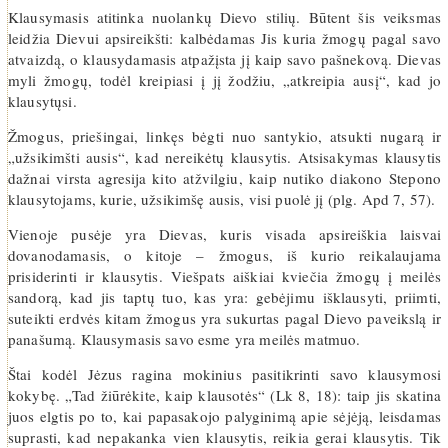
Klausymasis atitinka nuolankų Dievo stilių. Būtent šis veiksmas
leidžia Dievui apsireikšti: kalbėdamas Jis kuria žmogų pagal savo
atvaizdą, o klausydamasis atpažįsta jį kaip savo pašnekovą. Dievas
myli žmogų, todėl kreipiasi į jį žodžiu, „atkreipia ausį“, kad jo
klausytųsi.
Žmogus, priešingai, linkęs bėgti nuo santykio, atsukti nugarą ir
„užsikimšti ausis“, kad nereikėtų klausytis. Atsisakymas klausytis
dažnai virsta agresija kito atžvilgiu, kaip nutiko diakono Stepono
klausytojams, kurie, užsikimšę ausis, visi puolė jį (plg. Apd 7, 57).
Vienoje pusėje yra Dievas, kuris visada apsireiškia laisvai
dovanodamasis, o kitoje – žmogus, iš kurio reikalaujama
prisiderinti ir klausytis. Viešpats aiškiai kviečia žmogų į meilės
sandorą, kad jis taptų tuo, kas yra: gebėjimu išklausyti, priimti,
suteikti erdvės kitam žmogus yra sukurtas pagal Dievo paveikslą ir
panašumą. Klausymasis savo esme yra meilės matmuo.
Štai kodėl Jėzus ragina mokinius pasitikrinti savo klausymosi
kokybę. „Tad žiūrėkite, kaip klausotės“ (Lk 8, 18): taip jis skatina
juos elgtis po to, kai papasakojo palyginimą apie sėjėją, leisdamas
suprasti, kad nepakanka vien klausytis, reikia gerai klausytis. Tik