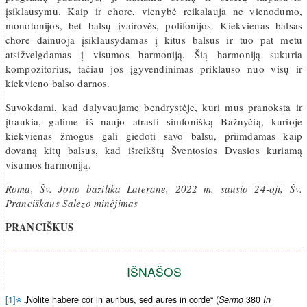
įsiklausymu. Kaip ir chore, vienybė reikalauja ne vienodumo,
monotonijos, bet balsų įvairovės, polifonijos. Kiekvienas balsas
chore dainuoja įsiklausydamas į kitus balsus ir tuo pat metu
atsižvelgdamas į visumos harmoniją. Šią harmoniją sukuria
kompozitorius, tačiau jos įgyvendinimas priklauso nuo visų ir
kiekvieno balso darnos.
Suvokdami, kad dalyvaujame bendrystėje, kuri mus pranoksta ir
įtraukia, galime iš naujo atrasti simfonišką Bažnyčią, kurioje
kiekvienas žmogus gali giedoti savo balsu, priimdamas kaip
dovaną kitų balsus, kad išreikštų Šventosios Dvasios kuriamą
visumos harmoniją.
Roma, Šv. Jono bazilika Laterane, 2022 m. sausio 24-oji, Šv.
Pranciškaus Salezo minėjimas
PRANCIŠKUS
IŠNAŠOS
[1]
„Nolite habere cor in auribus, sed aures in corde“ (
Sermo
380
In