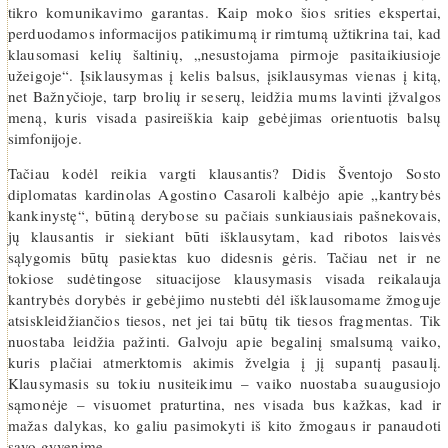
tikro komunikavimo garantas. Kaip moko šios srities ekspertai,
perduodamos informacijos patikimumą ir rimtumą užtikrina tai, kad
klausomasi kelių šaltinių, „nesustojama pirmoje pasitaikiusioje
užeigoje“. Įsiklausymas į kelis balsus, įsiklausymas vienas į kitą,
net Bažnyčioje, tarp brolių ir seserų, leidžia mums lavinti įžvalgos
meną, kuris visada pasireiškia kaip gebėjimas orientuotis balsų
simfonijoje.
Tačiau kodėl reikia vargti klausantis? Didis Šventojo Sosto
diplomatas kardinolas Agostino Casaroli kalbėjo apie „kantrybės
kankinystę“, būtiną derybose su pačiais sunkiausiais pašnekovais,
jų klausantis ir siekiant būti išklausytam, kad ribotos laisvės
sąlygomis būtų pasiektas kuo didesnis gėris. Tačiau net ir ne
tokiose sudėtingose situacijose klausymasis visada reikalauja
kantrybės dorybės ir gebėjimo nustebti dėl išklausomame žmoguje
atsiskleidžiančios tiesos, net jei tai būtų tik tiesos fragmentas. Tik
nuostaba leidžia pažinti. Galvoju apie begalinį smalsumą vaiko,
kuris plačiai atmerktomis akimis žvelgia į jį supantį pasaulį.
Klausymasis su tokiu nusiteikimu – vaiko nuostaba suaugusiojo
sąmonėje – visuomet praturtina, nes visada bus kažkas, kad ir
mažas dalykas, ko galiu pasimokyti iš kito žmogaus ir panaudoti
savo gyvenime.