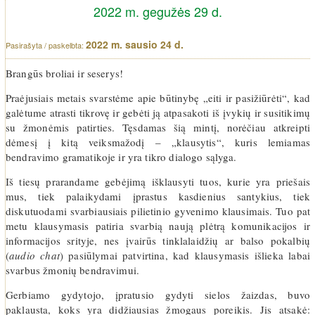
2022 m. gegužės 29 d.
2022 m. sausio 24 d.
Brangūs broliai ir seserys!
Praėjusiais metais svarstėme apie būtinybę „eiti ir pasižiūrėti“, kad
galėtume atrasti tikrovę ir gebėti ją atpasakoti iš įvykių ir susitikimų
su žmonėmis patirties. Tęsdamas šią mintį, norėčiau atkreipti
dėmesį į kitą veiksmažodį – „klausytis“, kuris lemiamas
bendravimo gramatikoje ir yra tikro dialogo sąlyga.
Iš tiesų prarandame gebėjimą išklausyti tuos, kurie yra priešais
mus, tiek palaikydami įprastus kasdienius santykius, tiek
diskutuodami svarbiausiais pilietinio gyvenimo klausimais. Tuo pat
metu klausymasis patiria svarbią naują plėtrą komunikacijos ir
informacijos srityje, nes įvairūs tinklalaidžių ar balso pokalbių
(
audio chat
) pasiūlymai patvirtina, kad klausymasis išlieka labai
svarbus žmonių bendravimui.
Gerbiamo gydytojo, įpratusio gydyti sielos žaizdas, buvo
paklausta, koks yra didžiausias žmogaus poreikis. Jis atsakė: