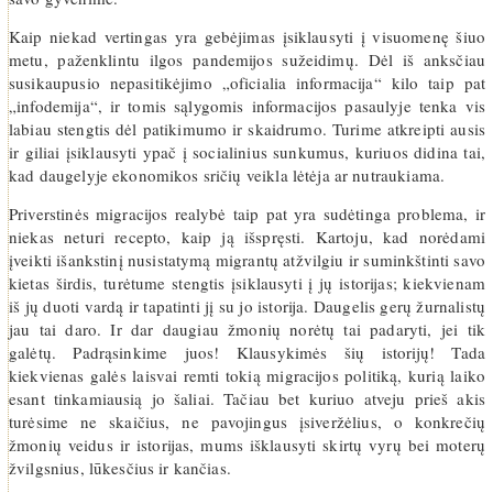
Kaip niekad vertingas yra gebėjimas įsiklausyti į visuomenę šiuo
metu, paženklintu ilgos pandemijos sužeidimų. Dėl iš anksčiau
susikaupusio nepasitikėjimo „oficialia informacija“ kilo taip pat
„infodemija“, ir tomis sąlygomis informacijos pasaulyje tenka vis
labiau stengtis dėl patikimumo ir skaidrumo. Turime atkreipti ausis
ir giliai įsiklausyti ypač į socialinius sunkumus, kuriuos didina tai,
kad daugelyje ekonomikos sričių veikla lėtėja ar nutraukiama.
Priverstinės migracijos realybė taip pat yra sudėtinga problema, ir
niekas neturi recepto, kaip ją išspręsti. Kartoju, kad norėdami
įveikti išankstinį nusistatymą migrantų atžvilgiu ir suminkštinti savo
kietas širdis, turėtume stengtis įsiklausyti į jų istorijas; kiekvienam
iš jų duoti vardą ir tapatinti jį su jo istorija. Daugelis gerų žurnalistų
jau tai daro. Ir dar daugiau žmonių norėtų tai padaryti, jei tik
galėtų. Padrąsinkime juos! Klausykimės šių istorijų! Tada
kiekvienas galės laisvai remti tokią migracijos politiką, kurią laiko
esant tinkamiausią jo šaliai. Tačiau bet kuriuo atveju prieš akis
turėsime ne skaičius, ne pavojingus įsiveržėlius, o konkrečių
žmonių veidus ir istorijas, mums išklausyti skirtų vyrų bei moterų
žvilgsnius, lūkesčius ir kančias.