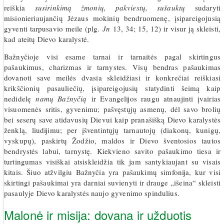
reiškia
susirinkimą žmonių, pakviestų, sušauktų
sudaryti
misionieriaujančių Jėzaus mokinių bendruomenę, įsipareigojusią
gyventi tarpusavio meile (plg.
Jn
13, 34; 15, 12) ir visur ją skleisti,
kad ateitų Dievo karalystė.
Bažnyčioje visi esame tarnai ir tarnaitės pagal skirtingus
pašaukimus, charizmas ir tarnystes. Visų bendras pašaukimas
dovanoti save meilės dvasia skleidžiasi ir konkrečiai reiškiasi
krikščionių pasauliečių, įsipareigojusių statydinti šeimą kaip
nedidelę
namų Bažnyčią
ir Evangelijos raugu atnaujinti įvairias
visuomenės sritis, gyvenimu; pašvęstųjų asmenų, dėl savo brolių
bei seserų save atidavusių Dievui kaip pranašišką Dievo karalystės
ženklą, liudijimu; per įšventintųjų tarnautojų (diakonų, kunigų,
vyskupų), paskirtų Žodžio, maldos ir Dievo šventosios tautos
bendrystės labui, tarnystę. Kiekvieno savito pašaukimo tiesa ir
turtingumas visiškai atsiskleidžia tik jam santykiaujant su visais
kitais. Šiuo atžvilgiu Bažnyčia yra pašaukimų simfonija, kur visi
skirtingi pašaukimai yra darniai suvienyti ir drauge „išeina“ skleisti
pasaulyje Dievo karalystės naujo gyvenimo spindulius.
Malonė ir misija: dovana ir užduotis