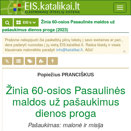
Toggl
naviga
Žinia 60-osios Pasaulinės maldos už
Toggle Dropdown
EIS'e
pašaukimus dienos proga (2023)
Prašome nekopijuoti čia paskelbtų pilnų tekstų į savo svetaines ar pan.,
dera padaryti nuorodas į jų vietą EIS.katalikai.lt. Radus klaidų ir visais
×
klausimais malonėkite parašyti
info@katalikai.lt
. Ačiū!
Popiežius PRANCIŠKUS
Žinia 60-osios Pasaulinės
maldos už pašaukimus
dienos proga
Pašaukimas: malonė ir misija