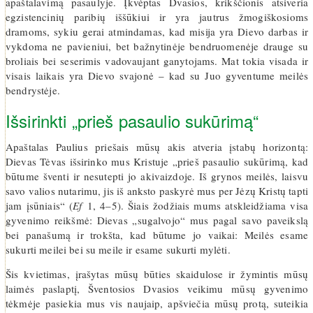
apaštalavimą pasaulyje. Įkvėptas Dvasios, krikščionis atsiveria
egzistencinių paribių iššūkiui ir yra jautrus žmogiškosioms
dramoms, sykiu gerai atmindamas, kad misija yra Dievo darbas ir
vykdoma ne pavieniui, bet bažnytinėje bendruomenėje drauge su
broliais bei seserimis vadovaujant ganytojams. Mat tokia visada ir
visais laikais yra Dievo svajonė – kad su Juo gyventume meilės
bendrystėje.
Išsirinkti „prieš pasaulio sukūrimą“
Apaštalas Paulius priešais mūsų akis atveria įstabų horizontą:
Dievas Tėvas išsirinko mus Kristuje „prieš pasaulio sukūrimą, kad
būtume šventi ir nesutepti jo akivaizdoje. Iš grynos meilės, laisvu
savo valios nutarimu, jis iš anksto paskyrė mus per Jėzų Kristų tapti
jam įsūniais“ (
Ef
1, 4–5). Šiais žodžiais mums atskleidžiama visa
gyvenimo reikšmė: Dievas „sugalvojo“ mus pagal savo paveikslą
bei panašumą ir trokšta, kad būtume jo vaikai: Meilės esame
sukurti meilei bei su meile ir esame sukurti mylėti.
Šis kvietimas, įrašytas mūsų būties skaidulose ir žymintis mūsų
laimės paslaptį, Šventosios Dvasios veikimu mūsų gyvenimo
tėkmėje pasiekia mus vis naujaip, apšviečia mūsų protą, suteikia