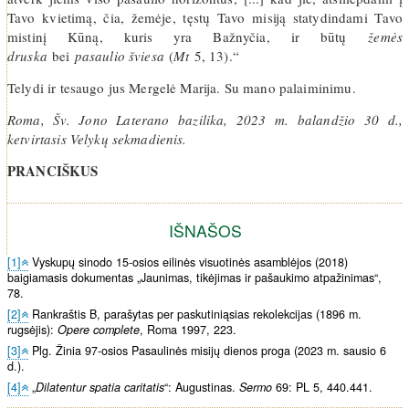
Tavo kvietimą, čia, žemėje, tęstų Tavo misiją statydindami Tavo
mistinį Kūną, kuris yra Bažnyčia, ir būtų
žemės
druska
bei
pasaulio šviesa
(
Mt
5, 13).“
Telydi ir tesaugo jus Mergelė Marija. Su mano palaiminimu.
Roma, Šv. Jono Laterano bazilika, 2023 m. balandžio 30 d.,
ketvirtasis Velykų sekmadienis.
PRANCIŠKUS
IŠNAŠOS
[1]
Vyskupų sinodo 15-osios eilinės visuotinės asamblėjos (2018)
baigiamasis dokumentas „Jaunimas, tikėjimas ir pašaukimo atpažinimas“,
78.
[2]
Rankraštis B, parašytas per paskutiniąsias rekolekcijas (1896 m.
rugsėjis):
Opere complete
, Roma 1997, 223.
[3]
Plg. Žinia 97-osios Pasaulinės misijų dienos proga (2023 m. sausio 6
d.).
[4]
„
Dilatentur spatia caritatis
“: Augustinas.
Sermo
69: PL 5, 440.441.