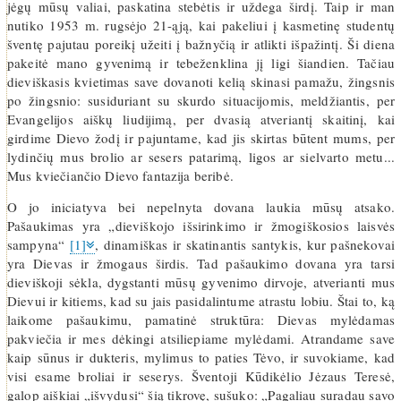
jėgų mūsų valiai, paskatina stebėtis ir uždega širdį. Taip ir man
nutiko 1953 m. rugsėjo 21-ąją, kai pakeliui į kasmetinę studentų
šventę pajutau poreikį užeiti į bažnyčią ir atlikti išpažintį. Ši diena
pakeitė mano gyvenimą ir tebeženklina jį ligi šiandien. Tačiau
dieviškasis kvietimas save dovanoti kelią skinasi pamažu, žingsnis
po žingsnio: susiduriant su skurdo situacijomis, meldžiantis, per
Evangelijos aiškų liudijimą, per dvasią atveriantį skaitinį, kai
girdime Dievo žodį ir pajuntame, kad jis skirtas būtent mums, per
lydinčių mus brolio ar sesers patarimą, ligos ar sielvarto metu...
Mus kviečiančio Dievo fantazija beribė.
O jo iniciatyva bei nepelnyta dovana laukia mūsų atsako.
Pašaukimas yra „dieviškojo išsirinkimo ir žmogiškosios laisvės
sampyna“
[1]
, dinamiškas ir skatinantis santykis, kur pašnekovai
yra Dievas ir žmogaus širdis. Tad pašaukimo dovana yra tarsi
dieviškoji sėkla, dygstanti mūsų gyvenimo dirvoje, atverianti mus
Dievui ir kitiems, kad su jais pasidalintume atrastu lobiu. Štai to, ką
laikome pašaukimu, pamatinė struktūra: Dievas mylėdamas
pakviečia ir mes dėkingi atsiliepiame mylėdami. Atrandame save
kaip sūnus ir dukteris, mylimus to paties Tėvo, ir suvokiame, kad
visi esame broliai ir seserys. Šventoji Kūdikėlio Jėzaus Teresė,
galop aiškiai „išvydusi“ šią tikrovę, sušuko: „Pagaliau suradau savo