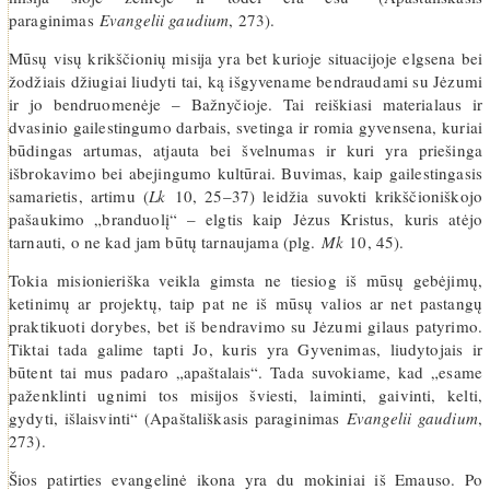
paraginimas
Evangelii gaudium
, 273).
Mūsų visų krikščionių misija yra bet kurioje situacijoje elgsena bei
žodžiais džiugiai liudyti tai, ką išgyvename bendraudami su Jėzumi
ir jo bendruomenėje – Bažnyčioje. Tai reiškiasi materialaus ir
dvasinio gailestingumo darbais, svetinga ir romia gyvensena, kuriai
būdingas artumas, atjauta bei švelnumas ir kuri yra priešinga
išbrokavimo bei abejingumo kultūrai. Buvimas, kaip gailestingasis
samarietis, artimu (
Lk
10, 25–37) leidžia suvokti krikščioniškojo
pašaukimo „branduolį“ – elgtis kaip Jėzus Kristus, kuris atėjo
tarnauti, o ne kad jam būtų tarnaujama (plg.
Mk
10, 45).
Tokia misionieriška veikla gimsta ne tiesiog iš mūsų gebėjimų,
ketinimų ar projektų, taip pat ne iš mūsų valios ar net pastangų
praktikuoti dorybes, bet iš bendravimo su Jėzumi gilaus patyrimo.
Tiktai tada galime tapti Jo, kuris yra Gyvenimas, liudytojais ir
būtent tai mus padaro „apaštalais“. Tada suvokiame, kad „esame
paženklinti ugnimi tos misijos šviesti, laiminti, gaivinti, kelti,
gydyti, išlaisvinti“ (Apaštališkasis paraginimas
Evangelii gaudium
,
273).
Šios patirties evangelinė ikona yra du mokiniai iš Emauso. Po