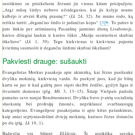
susitikimo su prisikėlusiu Jėzumi jie vienas kitam prisipažįsta:
„Argi mūsų širdys nebuvo užsidegusios, kai jis kelyje mums
kalbėjo ir atvėrė Raštų prasmę?“ (
Lk
24, 32). Jie mums rodo, ką
reiškia turėti „degančias širdis ir judančias kojas“
[3]
. To paties ir
pats linkiu per artimiausią Pasaulinę jaunimo dieną Lisabonoje,
kurios džiugiai laukiu ir kurios šūkis „Marija susiruošusi skubiai
iškeliavo“ (
Lk
1, 39). Tegu kiekvienas ir kiekviena pajunta
kvietimą susiruošti ir degančia širdimi skubiai iškeliauti!
Pakviesti drauge: sušaukti
Evangelistas Morkus pasakoja apie akimirką, kai Jėzus pasišaukė
dvylika mokinių, kiekvieną vardu. Jis paskyrė juos, kad jie būtų
kartu su juo ir kad galėtų juos siųsti skelbti žodžio, gydyti ligas ir
išvarinėti demonus (plg.
Mk
3, 13–15). Šitaip Viešpats padeda
pamatus savo naujai Bendruomenei. Dvylika buvo įvairių socialinių
sluoksnių bei profesijų žmonės, nepriklausė svarbiausiųjų
kategorijoms. Evangelijose pasakojama ir apie kitus pašaukimus,
kaip antai septyniasdešimt dviejų mokinių, kuriuos Jėzus išsiunčia
po du (plg.
Lk
10, 1).
Bažnyčia yra būtent
Ekklesia
. Ši graikiška sąvoka