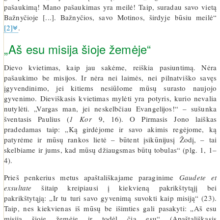
pašaukimą! Mano pašaukimas yra meilė! Taip, suradau savo vietą
Bažnyčioje [...]. Bažnyčios, savo Motinos, širdyje būsiu meilė“
[2]
.
„Aš esu misija šioje žemėje“
Dievo kvietimas, kaip jau sakėme, reiškia pasiuntimą. Nėra
pašaukimo be misijos. Ir nėra nei laimės, nei pilnatviško savęs
įgyvendinimo, jei kitiems nesiūlome mūsų surasto naujojo
gyvenimo. Dieviškasis kvietimas mylėti yra potyris, kurio nevalia
nutylėti. „Vargas man, jei neskelbčiau Evangelijos!“ – sušunka
šventasis Paulius (
1 Kor
9, 16). O Pirmasis Jono laiškas
pradedamas taip: „Ką girdėjome ir savo akimis regėjome, ką
patyrėme ir mūsų rankos lietė – būtent įsikūnijusį Žodį, – tai
skelbiame ir jums, kad mūsų džiaugsmas būtų tobulas“ (plg. 1, 1–
4).
Prieš penkerius metus apaštališkajame paraginime
Gaudete et
exsultate
šitaip kreipiausi į kiekvieną pakrikštytąjį bei
pakrikštytąją: „Ir tu turi savo gyvenimą suvokti kaip misiją“ (23).
Taip, nes kiekvienas iš mūsų be išimties gali pasakyti: „Aš esu
misija šioje žemėje ir todėl čia esu“ (Apaštališkasis