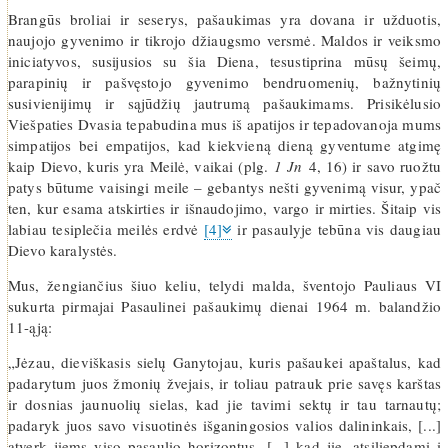
Brangūs broliai ir seserys, pašaukimas yra dovana ir užduotis,
naujojo gyvenimo ir tikrojo džiaugsmo versmė. Maldos ir veiksmo
iniciatyvos, susijusios su šia Diena, tesustiprina mūsų šeimų,
parapinių ir pašvęstojo gyvenimo bendruomenių, bažnytinių
susivienijimų ir sąjūdžių jautrumą pašaukimams. Prisikėlusio
Viešpaties Dvasia tepabudina mus iš apatijos ir tepadovanoja mums
simpatijos bei empatijos, kad kiekvieną dieną gyventume atgimę
kaip Dievo, kuris yra Meilė, vaikai (plg.
1 Jn
4, 16) ir savo ruožtu
patys būtume vaisingi meile – gebantys nešti gyvenimą visur, ypač
ten, kur esama atskirties ir išnaudojimo, vargo ir mirties. Šitaip vis
labiau tesiplečia meilės erdvė
[4]
ir pasaulyje tebūna vis daugiau
Dievo karalystės.
Mus, žengiančius šiuo keliu, telydi malda, šventojo Pauliaus VI
sukurta pirmajai Pasaulinei pašaukimų dienai 1964 m. balandžio
11-ąją:
„Jėzau, dieviškasis sielų Ganytojau, kuris pašaukei apaštalus, kad
padarytum juos žmonių žvejais, ir toliau patrauk prie savęs karštas
ir dosnias jaunuolių sielas, kad jie tavimi sektų ir tau tarnautų;
padaryk juos savo visuotinės išganingosios valios dalininkais, [...]
atverk jiems viso pasaulio horizontus, [...] kad jie, atsiliepdami į