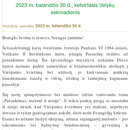
2023 m. balandžio 30 d., ketvirtasis Velykų
sekmadienis
2023 m. balandžio 30 d.
Brangūs broliai ir seserys, brangus jaunime!
Šešiasdešimtąjį kartą švenčiame šventojo Pauliaus VI 1964-aisiais,
Vatikano II Susirinkimo metu, įsteigtą Pasaulinę maldos už
pašaukimus dieną. Šia apvaizdinga iniciatyva siekiama Dievo
tautos nariams padėti asmeniškai ir bendruomeniškai atsiliepti į
Viešpaties kvietimą bei užduotį, jo kiekvienam patikėtą
šiandieniame žaizdų ir vilčių, iššūkių ir laimėjimų kupiname
pasaulyje.
Šių metų apmąstymuose bei maldose siūlau vadovautis tema
„Pašaukimas: malonė ir misija“. Ji teikia puikią progą su nuostaba
iš naujo atrasti, kad Viešpaties kvietimas yra malonė, nepelnyta
dovana ir sykiu įpareigojimas pakilti, išeiti nešti Evangeliją kitiems.
Esame kviečiami liudyti tikėjimą, artimai sujungiantį malonės – per
sakramentus bei bažnytinę bendruomenę – gyvenimą ir