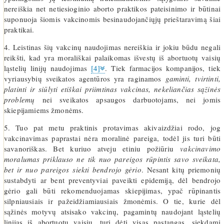
nereiškia net netiesioginio aborto praktikos pateisinimo ir būtinai
suponuoja šiomis vakcinomis besinaudojančiųjų prieštaravimą šiai
praktikai.
4. Leistinas šių vakcinų naudojimas nereiškia ir jokiu būdu negali
reikšti, kad yra morališkai palaikomas išvestų iš abortuotų vaisių
ląstelių linijų naudojimas
[4]
. Tiek farmacijos kompanijos, tiek
vyriausybių sveikatos agentūros yra raginamos
gaminti, tvirtinti,
platinti ir siūlyti etiškai priimtinas vakcinas, nekeliančias sąžinės
problemų
nei sveikatos apsaugos darbuotojams, nei jomis
skiepijamiems žmonėms.
5. Tuo pat metu praktinis protavimas akivaizdžiai rodo, jog
vakcinavimas paprastai nėra moralinė pareiga, todėl jis turi būti
savanoriškas. Bet kuriuo atveju etiniu požiūriu
vakcinavimo
moralumas priklauso ne tik nuo pareigos rūpintis savo sveikata,
bet ir nuo pareigos siekti bendrojo gėrio
. Nesant kitų priemonių
sustabdyti ar bent preventyviai paveikti epidemiją, dėl bendrojo
gėrio gali būti rekomenduojamas skiepijimas, ypač rūpinantis
silpniausiais ir pažeidžiamiausiais žmonėmis. O tie, kurie dėl
sąžinės motyvų atsisako vakcinų, pagamintų naudojant ląstelių
linijas iš abortuotų vaisių, turi dėti visas pastangas, siekdami