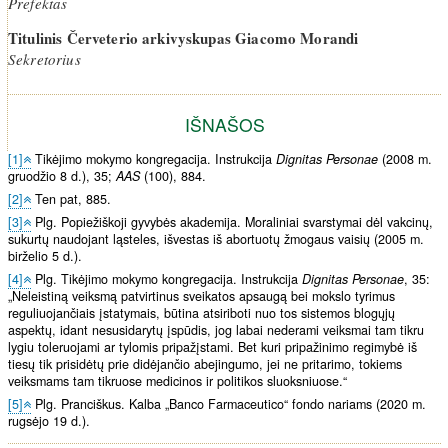
Prefektas
Titulinis Červeterio arkivyskupas Giacomo Morandi
Sekretorius
IŠNAŠOS
[1]
Tikėjimo mokymo kongregacija. Instrukcija
Dignitas Personae
(2008 m.
gruodžio 8 d.), 35;
AAS
(100), 884.
[2]
Ten pat, 885.
[3]
Plg. Popiežiškoji gyvybės akademija. Moraliniai svarstymai dėl vakcinų,
sukurtų naudojant ląsteles, išvestas iš abortuotų žmogaus vaisių (2005 m.
birželio 5 d.).
[4]
Plg. Tikėjimo mokymo kongregacija. Instrukcija
Dignitas Personae
, 35:
„Neleistiną veiksmą patvirtinus sveikatos apsaugą bei mokslo tyrimus
reguliuojančiais įstatymais, būtina atsiriboti nuo tos sistemos blogųjų
aspektų, idant nesusidarytų įspūdis, jog labai nederami veiksmai tam tikru
lygiu toleruojami ar tylomis pripažįstami. Bet kuri pripažinimo regimybė iš
tiesų tik prisidėtų prie didėjančio abejingumo, jei ne pritarimo, tokiems
veiksmams tam tikruose medicinos ir politikos sluoksniuose.“
[5]
Plg. Pranciškus. Kalba „Banco Farmaceutico“ fondo nariams (2020 m.
rugsėjo 19 d.).