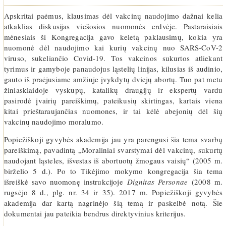
Apskritai paėmus, klausimas dėl vakcinų naudojimo dažnai kelia
atkaklias diskusijas viešosios nuomonės erdvėje. Pastaraisiais
mėnesiais ši Kongregacija gavo keletą paklausimų, kokia yra
nuomonė dėl naudojimo kai kurių vakcinų nuo SARS-CoV-2
viruso, sukeliančio Covid-19. Tos vakcinos sukurtos atliekant
tyrimus ir gamyboje panaudojus ląstelių linijas, kilusias iš audinio,
gauto iš praėjusiame amžiuje įvykdytų dviejų abortų. Tuo pat metu
žiniasklaidoje vyskupų, katalikų draugijų ir ekspertų vardu
pasirodė įvairių pareiškimų, pateikusių skirtingas, kartais viena
kitai prieštaraujančias nuomones, ir tai kėlė abejonių dėl šių
vakcinų naudojimo moralumo.
Popiežiškoji gyvybės akademija jau yra parengusi šia tema svarbų
pareiškimą, pavadintą „Moraliniai svarstymai dėl vakcinų, sukurtų
naudojant ląsteles, išvestas iš abortuotų žmogaus vaisių“ (2005 m.
birželio 5 d.). Po to Tikėjimo mokymo kongregacija šia tema
išreiškė savo nuomonę instrukcijoje
Dignitas Personae
(2008 m.
rugsėjo 8 d., plg. nr. 34 ir 35). 2017 m. Popiežiškoji gyvybės
akademija dar kartą nagrinėjo šią temą ir paskelbė notą. Šie
dokumentai jau pateikia bendrus direktyvinius kriterijus.