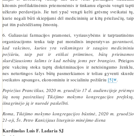
kitomis profilaktinėmis priemonėmis ir tinkamu elgesiu vengti tapti
užkrato perdavėjais. Jie turi ypač vengti kelti grėsmę sveikatai tų,
kurie negali būti skiepijami dėl medicininių ar kitų priežasčių, taip
pat itin pažeidžiamų žmonių.
6. Galiausiai farmacijos pramonei, vyriausybėms ir tarptautinėms
organizacijoms tenka taip pat moralinis imperatyvas
garantuoti,
kad vakcinos, kurios yra veiksmingos ir saugios medicininiu
požiūriu, taip pat ir etiškai priimtinos, būtų prieinamos
skurdžiausioms šalims ir kad nebūtų joms per brangios
. Prieigos
prie vakcinų stoka taptų diskriminacijos ir neteisingumo ženklu,
nes neturtingos šalys būtų pasmerkiamos ir toliau gyventi skurde
sveikatos apsaugos, ekonominiu ir socialiniu požiūriu
[5]
.
Popiežius Pranciškus, 2020 m. gruodžio 17 d. audiencijoje priėmęs
šią notą pasirašiusį Tikėjimo mokymo kongregacijos prefektą,
išnagrinėjo ją ir nurodė paskelbti.
Roma, Tikėjimo mokymo kongregacijos būstinė, 2020 m. gruodžio
21-oji, Šv. Petro Kanizijaus liturginio minėjimo diena
Kardinolas Luis F. Ladaria SJ