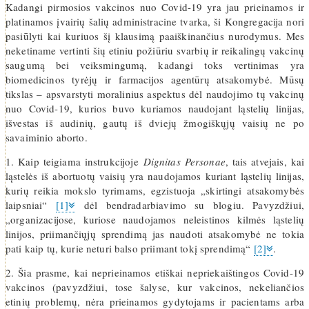
Kadangi pirmosios vakcinos nuo Covid-19 yra jau prieinamos ir
platinamos įvairių šalių administracine tvarka, ši Kongregacija nori
pasiūlyti kai kuriuos šį klausimą paaiškinančius nurodymus. Mes
neketiname vertinti šių etiniu požiūriu svarbių ir reikalingų vakcinų
saugumą bei veiksmingumą, kadangi toks vertinimas yra
biomedicinos tyrėjų ir farmacijos agentūrų atsakomybė. Mūsų
tikslas – apsvarstyti moralinius aspektus dėl naudojimo tų vakcinų
nuo Covid-19, kurios buvo kuriamos naudojant ląstelių linijas,
išvestas iš audinių, gautų iš dviejų žmogiškųjų vaisių ne po
savaiminio aborto.
1. Kaip teigiama instrukcijoje
Dignitas Personae
, tais atvejais, kai
ląstelės iš abortuotų vaisių yra naudojamos kuriant ląstelių linijas,
kurių reikia mokslo tyrimams, egzistuoja „skirtingi atsakomybės
laipsniai“
[1]
dėl bendradarbiavimo su blogiu. Pavyzdžiui,
„organizacijose, kuriose naudojamos neleistinos kilmės ląstelių
linijos, priimančiųjų sprendimą jas naudoti atsakomybė ne tokia
pati kaip tų, kurie neturi balso priimant tokį sprendimą“
[2]
.
2. Šia prasme, kai neprieinamos etiškai nepriekaištingos Covid-19
vakcinos (pavyzdžiui, tose šalyse, kur vakcinos, nekeliančios
etinių problemų, nėra prieinamos gydytojams ir pacientams arba