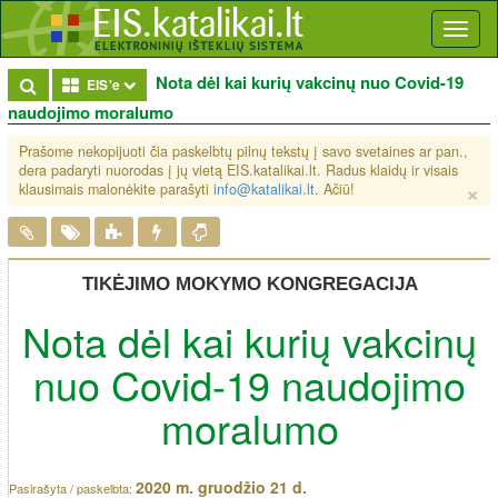
Toggl
naviga
Nota dėl kai kurių vakcinų nuo Covid-19
Toggle Dropdown
EIS'e
naudojimo moralumo
Prašome nekopijuoti čia paskelbtų pilnų tekstų į savo svetaines ar pan.,
dera padaryti nuorodas į jų vietą EIS.katalikai.lt. Radus klaidų ir visais
×
klausimais malonėkite parašyti
info@katalikai.lt
. Ačiū!
TIKĖJIMO MOKYMO KONGREGACIJA
Nota dėl kai kurių vakcinų
nuo Covid-19 naudojimo
moralumo
2020 m. gruodžio 21 d.