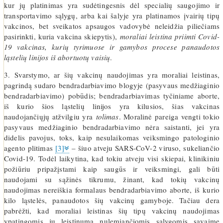
kur jų platinimas yra sudėtingesnis dėl specialių saugojimo ir
transportavimo sąlygų, arba kai šalyje yra platinamos įvairių tipų
vakcinos, bet sveikatos apsaugos vadovybė neleidžia piliečiams
pasirinkti, kuria vakcina skiepytis),
moraliai leistina priimti Covid-
19 vakcinas, kurių tyrimuose ir gamybos procese panaudotos
ląstelių linijos iš abortuotų vaisių
.
3. Svarstymo, ar šių vakcinų naudojimas yra moraliai leistinas,
pagrindą sudaro bendradarbiavimo blogyje (pasyvaus medžiaginio
bendradarbiavimo) pobūdis; bendradarbiavimas tyčiniame aborte,
iš kurio šios ląstelių linijos yra kilusios, šias vakcinas
naudojančiųjų atžvilgiu yra
tolimas
. Moralinė pareiga vengti tokio
pasyvaus medžiaginio bendradarbiavimo nėra saistanti, jei yra
didelis pavojus, toks, kaip nesulaikomas veiksmingo patologinio
agento plitimas
[3]
– šiuo atveju SARS-CoV-2 viruso, sukeliančio
Covid-19. Todėl laikytina, kad tokiu atveju visi skiepai, klinikiniu
požiūriu pripažįstami kaip saugūs ir veiksmingi, gali būti
naudojami su sąžinės tikrumu, žinant, kad tokių vakcinų
naudojimas nereiškia formalaus bendradarbiavimo aborte, iš kurio
kilo ląstelės, panaudotos šių vakcinų gamyboje. Tačiau dera
pabrėžti, kad moraliai leistinas šių tipų vakcinų naudojimas
ypatingomis jų leistinumą nulemiančiomis sąlygomis savaime