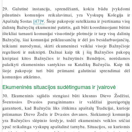
29. Galutinė instancija, sprendžianti, kokiu būdu įvykdomi
pilnutinės komunijos reikalavimai, yra Vyskupų Kolegija ir
Apaštalų Sostas
[47]
. Šioje pakopoje sutelkiama ir įvertinama visų
dalinių Bažnyčių ekumeninė patirtis, gali būti koordinuojami būtini
ištekliai tarnauti komunijai visuotinėje plotmėje ir tarp visų dalinių
Bažnyčių, šiai komunijai priklausančių ir dėl jos besidarbuojančių,
teikiami nurodymai, skirti ekumeninei veiklai visoje Bažnyčioje
reguliuoti ir nukreipti. Dažnai kaip tik į šią Bažnyčios pakopą
kreipiasi kitos Bažnyčios ir bažnytinės Bendrijos, norėdamos
palaikyti ekumeninius santykius su Katalikų Bažnyčia. Kaip tik
šioje pakopoje turi būti priimami galutiniai sprendimai dėl
komunijos atkūrimo.
Ekumeninės situacijos sudėtingumas ir įvairovė
30. Ekumeninis sąjūdis stengiasi būti klusnus Dievo Žodžiui,
Šventosios Dvasios paraginimams ir valdžiai įpareigotųjų
garantuoti, kad Bažnyčia liks ištikima apaštalų Tradicijai, kurioje
priimamas Dievo Žodis ir Dvasios dovanos. Siekiamoji komunija
yra Bažnyčios slėpinio šerdyje, todėl ekumeninės veiklos sričiai
ypač reikalinga vyskupų apaštalinė tarnyba. Situacijos, su kuriomis