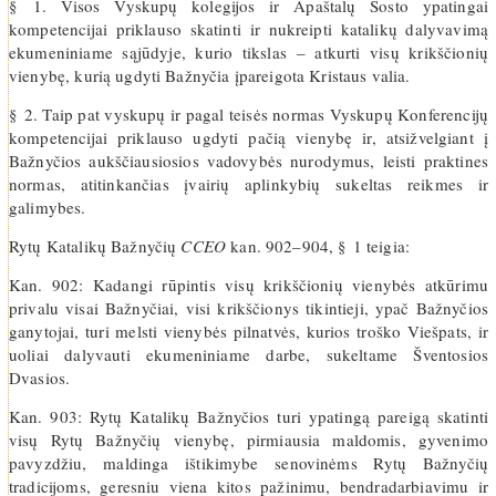
§ 1. Visos Vyskupų kolegijos ir Apaštalų Sosto ypatingai
kompetencijai priklauso skatinti ir nukreipti katalikų dalyvavimą
ekumeniniame sąjūdyje, kurio tikslas – atkurti visų krikščionių
vienybę, kurią ugdyti Bažnyčia įpareigota Kristaus valia.
§ 2. Taip pat vyskupų ir pagal teisės normas Vyskupų Konferencijų
kompetencijai priklauso ugdyti pačią vienybę ir, atsižvelgiant į
Bažnyčios aukščiausiosios vadovybės nurodymus, leisti praktines
normas, atitinkančias įvairių aplinkybių sukeltas reikmes ir
galimybes.
Rytų Katalikų Bažnyčių
CCEO
kan. 902–904, § 1 teigia:
Kan. 902: Kadangi rūpintis visų krikščionių vienybės atkūrimu
privalu visai Bažnyčiai, visi krikščionys tikintieji, ypač Bažnyčios
ganytojai, turi melsti vienybės pilnatvės, kurios troško Viešpats, ir
uoliai dalyvauti ekumeniniame darbe, sukeltame Šventosios
Dvasios.
Kan. 903: Rytų Katalikų Bažnyčios turi ypatingą pareigą skatinti
visų Rytų Bažnyčių vienybę, pirmiausia maldomis, gyvenimo
pavyzdžiu, maldinga ištikimybe senovinėms Rytų Bažnyčių
tradicijoms, geresniu viena kitos pažinimu, bendradarbiavimu ir