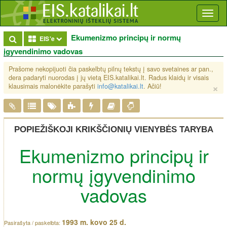
Toggl
naviga
Ekumenizmo principų ir normų
Toggle Dropdown
EIS'e
įgyvendinimo vadovas
Prašome nekopijuoti čia paskelbtų pilnų tekstų į savo svetaines ar pan.,
dera padaryti nuorodas į jų vietą EIS.katalikai.lt. Radus klaidų ir visais
×
klausimais malonėkite parašyti
info@katalikai.lt
. Ačiū!
POPIEŽIŠKOJI KRIKŠČIONIŲ VIENYBĖS TARYBA
Ekumenizmo principų ir
normų įgyvendinimo
vadovas
1993 m. kovo 25 d.