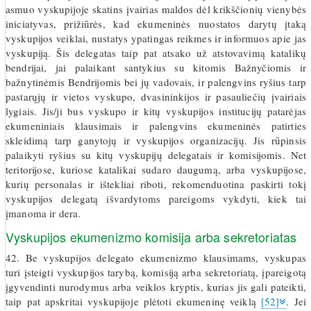
asmuo vyskupijoje skatins įvairias maldos dėl krikščionių vienybės
iniciatyvas, prižiūrės, kad ekumeninės nuostatos darytų įtaką
vyskupijos veiklai, nustatys ypatingas reikmes ir informuos apie jas
vyskupiją. Šis delegatas taip pat atsako už atstovavimą katalikų
bendrijai, jai palaikant santykius su kitomis Bažnyčiomis ir
bažnytinėmis Bendrijomis bei jų vadovais, ir palengvins ryšius tarp
pastarųjų ir vietos vyskupo, dvasininkijos ir pasauliečių įvairiais
lygiais. Jis/ji bus vyskupo ir kitų vyskupijos institucijų patarėjas
ekumeniniais klausimais ir palengvins ekumeninės patirties
skleidimą tarp ganytojų ir vyskupijos organizacijų. Jis rūpinsis
palaikyti ryšius su kitų vyskupijų delegatais ir komisijomis. Net
teritorijose, kuriose katalikai sudaro daugumą, arba vyskupijose,
kurių personalas ir ištekliai riboti, rekomenduotina paskirti tokį
vyskupijos delegatą išvardytoms pareigoms vykdyti, kiek tai
įmanoma ir dera.
Vyskupijos ekumenizmo komisija arba sekretoriatas
42. Be vyskupijos delegato ekumenizmo klausimams, vyskupas
turi įsteigti vyskupijos tarybą, komisiją arba sekretoriatą, įpareigotą
įgyvendinti nurodymus arba veiklos kryptis, kurias jis gali pateikti,
taip pat apskritai vyskupijoje plėtoti ekumeninę veiklą
[52]
. Jei