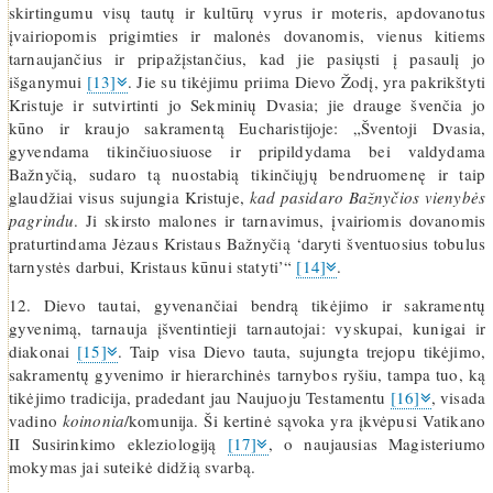
skirtingumu visų tautų ir kultūrų vyrus ir moteris, apdovanotus
įvairiopomis prigimties ir malonės dovanomis, vienus kitiems
tarnaujančius ir pripažįstančius, kad jie pasiųsti į pasaulį jo
išganymui
[13]
. Jie su tikėjimu priima Dievo Žodį, yra pakrikštyti
Kristuje ir sutvirtinti jo Sekminių Dvasia; jie drauge švenčia jo
kūno ir kraujo sakramentą Eucharistijoje: „Šventoji Dvasia,
gyvendama tikinčiuosiuose ir pripildydama bei valdydama
Bažnyčią, sudaro tą nuostabią tikinčiųjų bendruomenę ir taip
glaudžiai visus sujungia Kristuje,
kad pasidaro Bažnyčios vienybės
pagrindu
. Ji skirsto malones ir tarnavimus, įvairiomis dovanomis
praturtindama Jėzaus Kristaus Bažnyčią ‘daryti šventuosius tobulus
tarnystės darbui, Kristaus kūnui statyti’“
[14]
.
12. Dievo tautai, gyvenančiai bendrą tikėjimo ir sakramentų
gyvenimą, tarnauja įšventintieji tarnautojai: vyskupai, kunigai ir
diakonai
[15]
. Taip visa Dievo tauta, sujungta trejopu tikėjimo,
sakramentų gyvenimo ir hierarchinės tarnybos ryšiu, tampa tuo, ką
tikėjimo tradicija, pradedant jau Naujuoju Testamentu
[16]
, visada
vadino
koinonia
/komunija. Ši kertinė sąvoka yra įkvėpusi Vatikano
II Susirinkimo ekleziologiją
[17]
, o naujausias Magisteriumo
mokymas jai suteikė didžią svarbą.