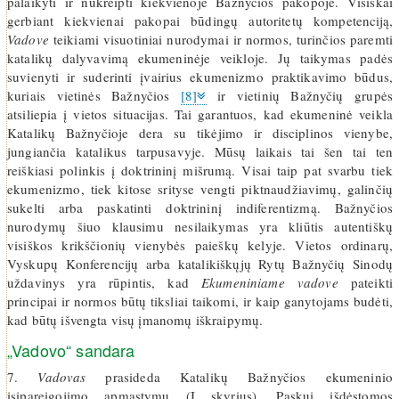
palaikyti ir nukreipti kiekvienoje Bažnyčios pakopoje. Visiškai
gerbiant kiekvienai pakopai būdingų autoritetų kompetenciją,
Vadove
teikiami visuotiniai nurodymai ir normos, turinčios paremti
katalikų dalyvavimą ekumeninėje veikloje. Jų taikymas padės
suvienyti ir suderinti įvairius ekumenizmo praktikavimo būdus,
kuriais vietinės Bažnyčios
[8]
ir vietinių Bažnyčių grupės
atsiliepia į vietos situacijas. Tai garantuos, kad ekumeninė veikla
Katalikų Bažnyčioje dera su tikėjimo ir disciplinos vienybe,
jungiančia katalikus tarpusavyje. Mūsų laikais tai šen tai ten
reiškiasi polinkis į doktrininį mišrumą. Visai taip pat svarbu tiek
ekumenizmo, tiek kitose srityse vengti piktnaudžiavimų, galinčių
sukelti arba paskatinti doktrininį indiferentizmą. Bažnyčios
nurodymų šiuo klausimu nesilaikymas yra kliūtis autentiškų
visiškos krikščionių vienybės paieškų kelyje. Vietos ordinarų,
Vyskupų Konferencijų arba katalikiškųjų Rytų Bažnyčių Sinodų
uždavinys yra rūpintis, kad
Ekumeniniame vadove
pateikti
principai ir normos būtų tiksliai taikomi, ir kaip ganytojams budėti,
kad būtų išvengta visų įmanomų iškraipymų.
„Vadovo“ sandara
7.
Vadovas
prasideda Katalikų Bažnyčios ekumeninio
įsipareigojimo apmąstymu (I skyrius). Paskui išdėstomos