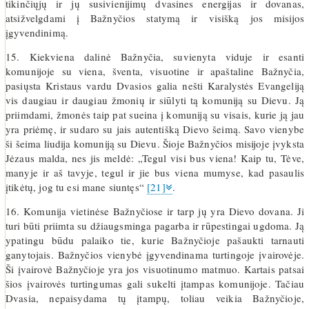
tikinčiųjų ir jų susivienijimų dvasines energijas ir dovanas,
atsižvelgdami į Bažnyčios statymą ir visišką jos misijos
įgyvendinimą.
15. Kiekviena dalinė Bažnyčia, suvienyta viduje ir esanti
komunijoje su viena, šventa, visuotine ir apaštaline Bažnyčia,
pasiųsta Kristaus vardu Dvasios galia nešti Karalystės Evangeliją
vis daugiau ir daugiau žmonių ir siūlyti tą komuniją su Dievu. Ją
priimdami, žmonės taip pat sueina į komuniją su visais, kurie ją jau
yra priėmę, ir sudaro su jais autentišką Dievo šeimą. Savo vienybe
ši šeima liudija komuniją su Dievu. Šioje Bažnyčios misijoje įvyksta
Jėzaus malda, nes jis meldė: „Tegul visi bus viena! Kaip tu, Tėve,
manyje ir aš tavyje, tegul ir jie bus viena mumyse, kad pasaulis
įtikėtų, jog tu esi mane siuntęs“
[21]
.
16. Komunija vietinėse Bažnyčiose ir tarp jų yra Dievo dovana. Ji
turi būti priimta su džiaugsminga pagarba ir rūpestingai ugdoma. Ją
ypatingu būdu palaiko tie, kurie Bažnyčioje pašaukti tarnauti
ganytojais. Bažnyčios vienybė įgyvendinama turtingoje įvairovėje.
Ši įvairovė Bažnyčioje yra jos visuotinumo matmuo. Kartais patsai
šios įvairovės turtingumas gali sukelti įtampas komunijoje. Tačiau
Dvasia, nepaisydama tų įtampų, toliau veikia Bažnyčioje,