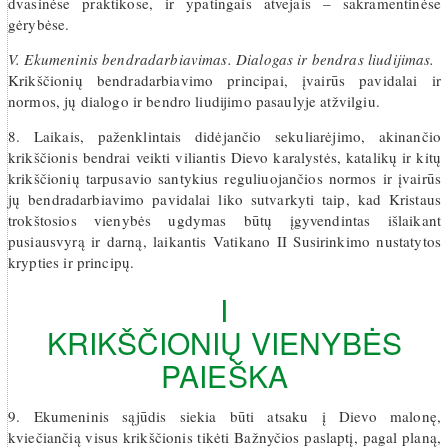
dvasinėse praktikose, ir ypatingais atvejais – sakramentinėse
gėrybėse.
V. Ekumeninis bendradarbiavimas. Dialogas ir bendras liudijimas.
Krikščionių bendradarbiavimo principai, įvairūs pavidalai ir
normos, jų dialogo ir bendro liudijimo pasaulyje atžvilgiu.
8. Laikais, paženklintais didėjančio sekuliarėjimo, akinančio
krikščionis bendrai veikti viliantis Dievo karalystės, katalikų ir kitų
krikščionių tarpusavio santykius reguliuojančios normos ir įvairūs
jų bendradarbiavimo pavidalai liko sutvarkyti taip, kad Kristaus
trokštosios vienybės ugdymas būtų įgyvendintas išlaikant
pusiausvyrą ir darną, laikantis Vatikano II Susirinkimo nustatytos
krypties ir principų.
I
KRIKŠČIONIŲ VIENYBĖS
PAIEŠKA
9. Ekumeninis sąjūdis siekia būti atsaku į Dievo malonę,
kviečiančią visus krikščionis tikėti Bažnyčios paslaptį, pagal planą,