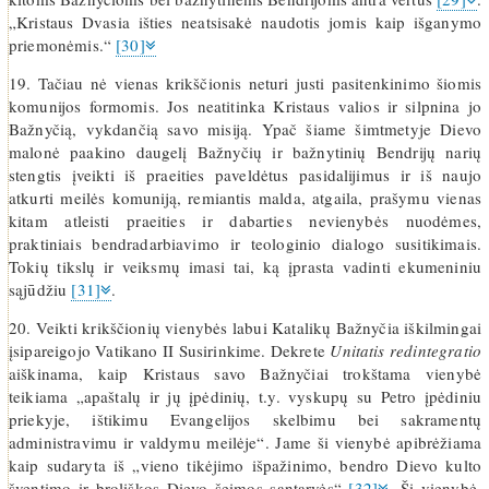
„Kristaus Dvasia išties neatsisakė naudotis jomis kaip išganymo
priemonėmis.“
[30]
19. Tačiau nė vienas krikščionis neturi justi pasitenkinimo šiomis
komunijos formomis. Jos neatitinka Kristaus valios ir silpnina jo
Bažnyčią, vykdančią savo misiją. Ypač šiame šimtmetyje Dievo
malonė paakino daugelį Bažnyčių ir bažnytinių Bendrijų narių
stengtis įveikti iš praeities paveldėtus pasidalijimus ir iš naujo
atkurti meilės komuniją, remiantis malda, atgaila, prašymu vienas
kitam atleisti praeities ir dabarties nevienybės nuodėmes,
praktiniais bendradarbiavimo ir teologinio dialogo susitikimais.
Tokių tikslų ir veiksmų imasi tai, ką įprasta vadinti ekumeniniu
sąjūdžiu
[31]
.
20. Veikti krikščionių vienybės labui Katalikų Bažnyčia iškilmingai
įsipareigojo Vatikano II Susirinkime. Dekrete
Unitatis redintegratio
aiškinama, kaip Kristaus savo Bažnyčiai trokštama vienybė
teikiama „apaštalų ir jų įpėdinių, t.y. vyskupų su Petro įpėdiniu
priekyje, ištikimu Evangelijos skelbimu bei sakramentų
administravimu ir valdymu meilėje“. Jame ši vienybė apibrėžiama
kaip sudaryta iš „vieno tikėjimo išpažinimo, bendro Dievo kulto
šventimo ir broliškos Dievo šeimos santarvės“
[32]
. Ši vienybė,