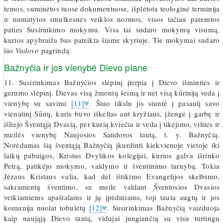
temos, suminėtos tuose dokumentuose, išplėtota teologinė terminija
ir numatytos smulkesnės veiklos normos, visos tačiau paremtos
paties Susirinkimo mokymu. Visa tai sudaro mokymų visumą,
kurios apybraiža bus pateikta šiame skyriuje. Tie mokymai sudaro
šio
Vadovo
pagrindą.
Bažnyčia ir jos vienybė Dievo plane
11. Susirinkimas Bažnyčios slėpinį įterpia į Dievo išminties ir
gerumo slėpinį. Dievas visą žmonių šeimą ir net visą kūriniją veda į
vienybę su savimi
[11]
. Šiuo tikslu jis siuntė į pasaulį savo
vienatinį Sūnų, kuris buvo iškeltas ant kryžiaus, įžengė į garbę ir
išliejo Šventąją Dvasią, per kurią kviečia ir veda į tikėjimo, vilties ir
meilės vienybę Naujosios Sandoros tautą, t. y. Bažnyčią.
Norėdamas šią šventąją Bažnyčią įkurdinti kiekvienoje vietoje iki
laikų pabaigos, Kristus Dvylikos kolegijai, kurios galva išrinko
Petrą, patikėjo mokymo, valdymo ir šventinimo tarnybą. Tokia
Jėzaus Kristaus valia, kad dėl ištikimo Evangelijos skelbimo,
sakramentų šventimo, su meile valdant Šventosios Dvasios
veikiamiems apaštalams ir jų įpėdiniams, toji tauta augtų ir jos
komunija nuolat tobulėtų
[12]
. Susirinkimas Bažnyčią vaizduoja
kaip naująją Dievo tautą, vidujai jungiančią su visu turtingu