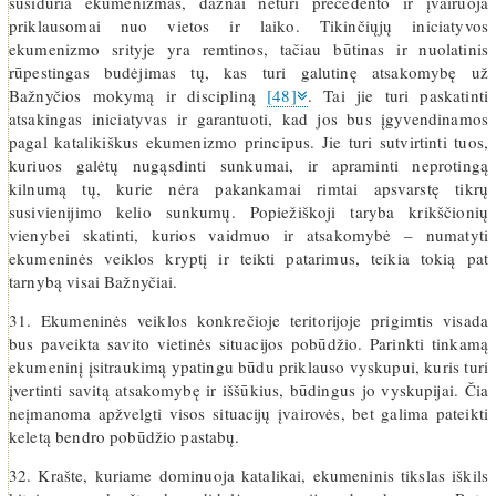
susiduria ekumenizmas, dažnai neturi precedento ir įvairuoja
priklausomai nuo vietos ir laiko. Tikinčiųjų iniciatyvos
ekumenizmo srityje yra remtinos, tačiau būtinas ir nuolatinis
rūpestingas budėjimas tų, kas turi galutinę atsakomybę už
Bažnyčios mokymą ir discipliną
[48]
. Tai jie turi paskatinti
atsakingas iniciatyvas ir garantuoti, kad jos bus įgyvendinamos
pagal katalikiškus ekumenizmo principus. Jie turi sutvirtinti tuos,
kuriuos galėtų nugąsdinti sunkumai, ir apraminti neprotingą
kilnumą tų, kurie nėra pakankamai rimtai apsvarstę tikrų
susivienijimo kelio sunkumų. Popiežiškoji taryba krikščionių
vienybei skatinti, kurios vaidmuo ir atsakomybė – numatyti
ekumeninės veiklos kryptį ir teikti patarimus, teikia tokią pat
tarnybą visai Bažnyčiai.
31. Ekumeninės veiklos konkrečioje teritorijoje prigimtis visada
bus paveikta savito vietinės situacijos pobūdžio. Parinkti tinkamą
ekumeninį įsitraukimą ypatingu būdu priklauso vyskupui, kuris turi
įvertinti savitą atsakomybę ir iššūkius, būdingus jo vyskupijai. Čia
neįmanoma apžvelgti visos situacijų įvairovės, bet galima pateikti
keletą bendro pobūdžio pastabų.
32. Krašte, kuriame dominuoja katalikai, ekumeninis tikslas iškils