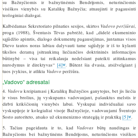
su Bažnyčiomis ir bažnytinėmis Bendrijomis, neturinčiomis
visiškos vienybės su Katalikų Bažnyčia; atnaujinti ir pagausinti
teologiniai dialogai.
Kalbėdamas Sekretoriato pilnaties sesijos, skirtos
Vadovo peržiūrai
,
proga (1988), Šventasis Tėvas pabrėžė, kad „didelė ekumeninio
sąjūdžio apimtis, dialogo dokumentų pagausėjimas, juntamas visos
Dievo tautos noras labiau dalyvauti tame sąjūdyje ir iš to kylanti
tikslios deramą įsitraukimą liečiančios doktrininės informacijos
būtinybė – visa tai reikalauja nedelsiant pateikti atitinkamus
nurodymus ir direktyvas“
[4]
. Būtent šia dvasia, atsižvelgiant į
tuos įvykius, ir atlikta
Vadovo
peržiūra.
„Vadovo“ adresatai
4.
Vadovu
kreipiamasi į Katalikų Bažnyčios ganytojus, bet jis liečia
ir visus brolius, jų vyskupams vadovaujant, pašauktus melstis ir
dirbti krikščionių vienybės labui. Vyskupai individualiai savo
vyskupijoje ir kolegialiai visoje Bažnyčioje, vadovaujami Šventojo
Sosto autoriteto, atsako už ekumenizmo strategiją ir praktiką
[5]
.
5. Tačiau pageidauta ir to, kad
Vadovas
būtų naudingas ir
Bažnyčioms bei bažnytinėms Bendrijoms, neturinčioms visiškos