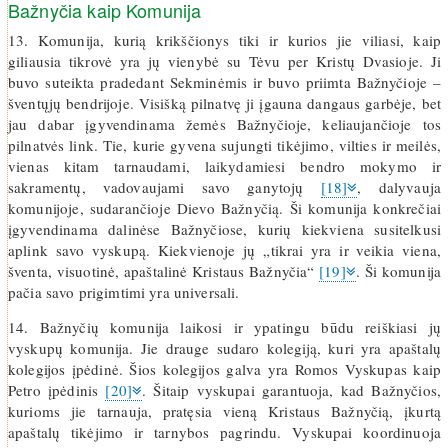
Bažnyčia kaip Komunija
13. Komunija, kurią krikščionys tiki ir kurios jie viliasi, kaip
giliausia tikrovė yra jų vienybė su Tėvu per Kristų Dvasioje. Ji
buvo suteikta pradedant Sekminėmis ir buvo priimta Bažnyčioje –
šventųjų bendrijoje. Visišką pilnatvę ji įgauna dangaus garbėje, bet
jau dabar įgyvendinama žemės Bažnyčioje, keliaujančioje tos
pilnatvės link. Tie, kurie gyvena sujungti tikėjimo, vilties ir meilės,
vienas kitam tarnaudami, laikydamiesi bendro mokymo ir
sakramentų, vadovaujami savo ganytojų
[18]
, dalyvauja
komunijoje, sudarančioje Dievo Bažnyčią. Ši komunija konkrečiai
įgyvendinama dalinėse Bažnyčiose, kurių kiekviena susitelkusi
aplink savo vyskupą. Kiekvienoje jų „tikrai yra ir veikia viena,
šventa, visuotinė, apaštalinė Kristaus Bažnyčia“
[19]
. Ši komunija
pačia savo prigimtimi yra universali.
14. Bažnyčių komunija laikosi ir ypatingu būdu reiškiasi jų
vyskupų komunija. Jie drauge sudaro kolegiją, kuri yra apaštalų
kolegijos įpėdinė. Šios kolegijos galva yra Romos Vyskupas kaip
Petro įpėdinis
[20]
. Šitaip vyskupai garantuoja, kad Bažnyčios,
kurioms jie tarnauja, pratęsia vieną Kristaus Bažnyčią, įkurtą
apaštalų tikėjimo ir tarnybos pagrindu. Vyskupai koordinuoja