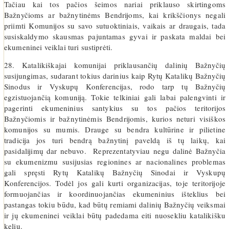
Tačiau kai tos pačios šeimos nariai priklauso skirtingoms
Bažnyčioms ar bažnytinėms Bendrijoms, kai krikščionys negali
priimti Komunijos su savo sutuoktiniais, vaikais ar draugais, tada
susiskaldymo skausmas pajuntamas gyvai ir paskata maldai bei
ekumeninei veiklai turi sustiprėti.
28. Katalikiškajai komunijai priklausančių dalinių Bažnyčių
susijungimas, sudarant tokius darinius kaip Rytų Katalikų Bažnyčių
Sinodus ir Vyskupų Konferencijas, rodo tarp tų Bažnyčių
egzistuojančią komuniją. Tokie telkiniai gali labai palengvinti ir
pagerinti ekumeninius santykius su tos pačios teritorijos
Bažnyčiomis ir bažnytinėmis Bendrijomis, kurios neturi visiškos
komunijos su mumis. Drauge su bendra kultūrine ir pilietine
tradicija jos turi bendrą bažnytinį paveldą iš tų laikų, kai
pasidalijimų dar nebuvo. Reprezentatyviau negu dalinė Bažnyčia
su ekumenizmu susijusias regionines ar nacionalines problemas
gali spręsti Rytų Katalikų Bažnyčių Sinodai ir Vyskupų
Konferencijos. Todėl jos gali kurti organizacijas, toje teritorijoje
formuojančias ir koordinuojančias ekumeninius išteklius bei
pastangas tokiu būdu, kad būtų remiami dalinių Bažnyčių veiksmai
ir jų ekumeninei veiklai būtų padedama eiti nuosekliu katalikišku
keliu.