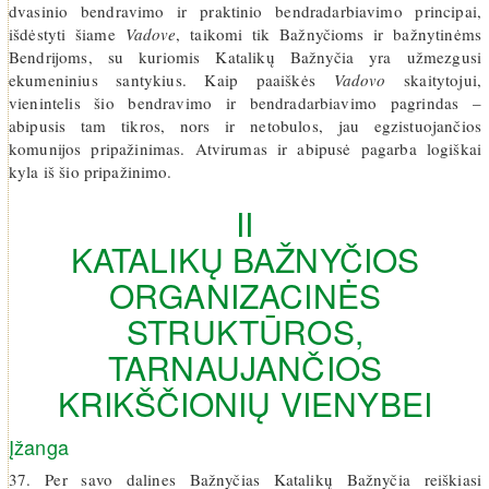
dvasinio bendravimo ir praktinio bendradarbiavimo principai,
išdėstyti šiame
Vadove
, taikomi tik Bažnyčioms ir bažnytinėms
Bendrijoms, su kuriomis Katalikų Bažnyčia yra užmezgusi
ekumeninius santykius. Kaip paaiškės
Vadovo
skaitytojui,
vienintelis šio bendravimo ir bendradarbiavimo pagrindas –
abipusis tam tikros, nors ir netobulos, jau egzistuojančios
komunijos pripažinimas. Atvirumas ir abipusė pagarba logiškai
kyla iš šio pripažinimo.
II
KATALIKŲ BAŽNYČIOS
ORGANIZACINĖS
STRUKTŪROS,
TARNAUJANČIOS
KRIKŠČIONIŲ VIENYBEI
Įžanga
37. Per savo dalines Bažnyčias Katalikų Bažnyčia reiškiasi