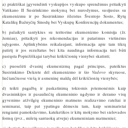
a) praktiškai įgyvendinti vyskupijos vyskupo sprendimus pritaikyti
Vatikano II Susirinkimo mokymą bei nurodymus, susijusius su
ekumenizmu ir po Susirinkimo išleistus Šventojo Sosto, Rytų
Katalikų Bažnyčių Sinodų bei Vyskupų Konferencijų dokumentus;
b) palaikyti santykius su teritorine ekumenizmo komisija (žr.
žemiau), pritaikyti jos rekomendacijas ir patarimus vietinėms
sąlygoms. Aplinkybėms reikalaujant, informacija apie tam tikrą
patirtį ir jos rezultatus bei kita naudinga informacija turi būti
pasiųsta Popiežiškajai tarybai krikščionių vienybei skatinti;
c) puoselėti dvasinį ekumenizmą pagal principus, pateiktus
Susirinkimo Dekrete dėl ekumenizmo ir šio
Vadovo
skyruose,
liečiančiuose viešą ir asmeninę maldą dėl krikščionių vienybės;
d) teikti pagalbą ir paskatinimą tokiomis priemonėmis kaip
dvasininkijos ir pasauliečių ekumeninio ugdymo ir deramo visų
gyvenimo atžvilgių ekumeninio matmens realizavimo rateliai ir
seminarai, taip pat ypatingu dėmesiu tam, kaip seminaristai
rengiami pamokslavimo, kateketikos ir kitų mokymo bei sielovados
formų (pvz., mišrių santuokų atveju) ekumeniniam matmeniui;