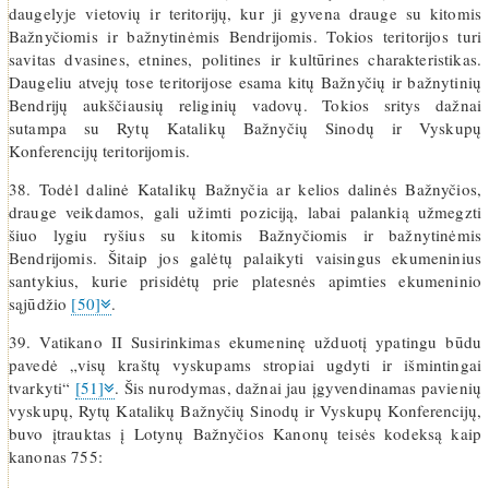
daugelyje vietovių ir teritorijų, kur ji gyvena drauge su kitomis
Bažnyčiomis ir bažnytinėmis Bendrijomis. Tokios teritorijos turi
savitas dvasines, etnines, politines ir kultūrines charakteristikas.
Daugeliu atvejų tose teritorijose esama kitų Bažnyčių ir bažnytinių
Bendrijų aukščiausių religinių vadovų. Tokios sritys dažnai
sutampa su Rytų Katalikų Bažnyčių Sinodų ir Vyskupų
Konferencijų teritorijomis.
38. Todėl dalinė Katalikų Bažnyčia ar kelios dalinės Bažnyčios,
drauge veikdamos, gali užimti poziciją, labai palankią užmegzti
šiuo lygiu ryšius su kitomis Bažnyčiomis ir bažnytinėmis
Bendrijomis. Šitaip jos galėtų palaikyti vaisingus ekumeninius
santykius, kurie prisidėtų prie platesnės apimties ekumeninio
sąjūdžio
[50]
.
39. Vatikano II Susirinkimas ekumeninę užduotį ypatingu būdu
pavedė „visų kraštų vyskupams stropiai ugdyti ir išmintingai
tvarkyti“
[51]
. Šis nurodymas, dažnai jau įgyvendinamas pavienių
vyskupų, Rytų Katalikų Bažnyčių Sinodų ir Vyskupų Konferencijų,
buvo įtrauktas į Lotynų Bažnyčios Kanonų teisės kodeksą kaip
kanonas 755: