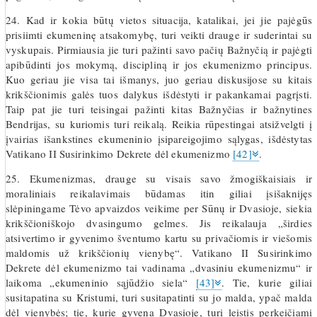
24. Kad ir kokia būtų vietos situacija, katalikai, jei jie pajėgūs
prisiimti ekumeninę atsakomybę, turi veikti drauge ir suderintai su
vyskupais. Pirmiausia jie turi pažinti savo pačių Bažnyčią ir pajėgti
apibūdinti jos mokymą, discipliną ir jos ekumenizmo principus.
Kuo geriau jie visa tai išmanys, juo geriau diskusijose su kitais
krikščionimis galės tuos dalykus išdėstyti ir pakankamai pagrįsti.
Taip pat jie turi teisingai pažinti kitas Bažnyčias ir bažnytines
Bendrijas, su kuriomis turi reikalą. Reikia rūpestingai atsižvelgti į
įvairias išankstines ekumeninio įsipareigojimo sąlygas, išdėstytas
Vatikano II Susirinkimo Dekrete dėl ekumenizmo
[42]
.
25. Ekumenizmas, drauge su visais savo žmogiškaisiais ir
moraliniais reikalavimais būdamas itin giliai įsišaknijęs
slėpiningame Tėvo apvaizdos veikime per Sūnų ir Dvasioje, siekia
krikščioniškojo dvasingumo gelmes. Jis reikalauja „širdies
atsivertimo ir gyvenimo šventumo kartu su privačiomis ir viešomis
maldomis už krikščionių vienybę“. Vatikano II Susirinkimo
Dekrete dėl ekumenizmo tai vadinama „dvasiniu ekumenizmu“ ir
laikoma „ekumeninio sąjūdžio siela“
[43]
. Tie, kurie giliai
susitapatina su Kristumi, turi susitapatinti su jo malda, ypač malda
dėl vienybės; tie, kurie gyvena Dvasioje, turi leistis perkeičiami