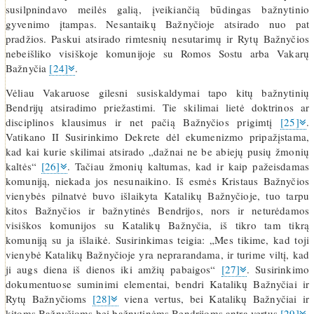
susilpnindavo meilės galią, įveikiančią būdingas bažnytinio
gyvenimo įtampas. Nesantaikų Bažnyčioje atsirado nuo pat
pradžios. Paskui atsirado rimtesnių nesutarimų ir Rytų Bažnyčios
nebeišliko visiškoje komunijoje su Romos Sostu arba Vakarų
Bažnyčia
[24]
.
Vėliau Vakaruose gilesni susiskaldymai tapo kitų bažnytinių
Bendrijų atsiradimo priežastimi. Tie skilimai lietė doktrinos ar
disciplinos klausimus ir net pačią Bažnyčios prigimtį
[25]
.
Vatikano II Susirinkimo Dekrete dėl ekumenizmo pripažįstama,
kad kai kurie skilimai atsirado „dažnai ne be abiejų pusių žmonių
kaltės“
[26]
. Tačiau žmonių kaltumas, kad ir kaip pažeisdamas
komuniją, niekada jos nesunaikino. Iš esmės Kristaus Bažnyčios
vienybės pilnatvė buvo išlaikyta Katalikų Bažnyčioje, tuo tarpu
kitos Bažnyčios ir bažnytinės Bendrijos, nors ir neturėdamos
visiškos komunijos su Katalikų Bažnyčia, iš tikro tam tikrą
komuniją su ja išlaikė. Susirinkimas teigia: „Mes tikime, kad toji
vienybė Katalikų Bažnyčioje yra neprarandama, ir turime viltį, kad
ji augs diena iš dienos iki amžių pabaigos“
[27]
. Susirinkimo
dokumentuose suminimi elementai, bendri Katalikų Bažnyčiai ir
Rytų Bažnyčioms
[28]
viena vertus, bei Katalikų Bažnyčiai ir
kitoms Bažnyčioms bei bažnytinėms Bendrijoms antra vertus
[29]
.