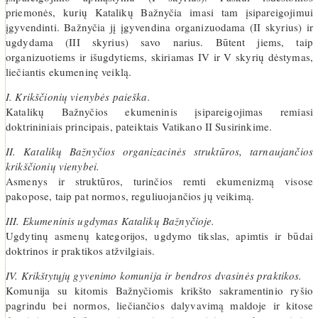
priemonės, kurių Katalikų Bažnyčia imasi tam įsipareigojimui
įgyvendinti. Bažnyčia jį įgyvendina organizuodama (II skyrius) ir
ugdydama (III skyrius) savo narius. Būtent jiems, taip
organizuotiems ir išugdytiems, skiriamas IV ir V skyrių dėstymas,
liečiantis ekumeninę veiklą.
I. Krikščionių vienybės paieška.
Katalikų Bažnyčios ekumeninis įsipareigojimas remiasi
doktrininiais principais, pateiktais Vatikano II Susirinkime.
II. Katalikų Bažnyčios organizacinės struktūros, tarnaujančios
krikščionių vienybei.
Asmenys ir struktūros, turinčios remti ekumenizmą visose
pakopose, taip pat normos, reguliuojančios jų veikimą.
III. Ekumeninis ugdymas Katalikų Bažnyčioje.
Ugdytinų asmenų kategorijos, ugdymo tikslas, apimtis ir būdai
doktrinos ir praktikos atžvilgiais.
IV. Krikštytųjų gyvenimo komunija ir bendros dvasinės praktikos.
Komunija su kitomis Bažnyčiomis krikšto sakramentinio ryšio
pagrindu bei normos, liečiančios dalyvavimą maldoje ir kitose