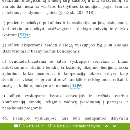
e) skatinti draugiškumą ir meilę tarp katalikų ir kitų krikščionių, su
kuriais dar nesama visiškos bažnytinės komunijos, pagal žemiau
pateiktus pasiūlymus ir gaires (ypač sk. 205–218);
f) pradėti ir palaikyti pokalbius ir konsultacijas su jais, atsimenant,
kad reikia prisitaikyti, atsižvelgiant į dialogo dalyvių ir dalyko
įvairovę
[53]
;
g) siūlyti ekspertams pradėti dialogą vyskupijos lygiu su kitomis
Bažnyčiomis ir bažnytinėmis Bendrijomis;
h) bendradarbiaudama su kitais vyskupijos vienetais ir kitais
krikščionimis, skatinti bendrą krikščionių tikėjimo liudijimą tokia
apimtimi, kokia įmanoma, ir kooperaciją tokiose srityse kaip
švietimas, viešoji ir privati dorovė, socialinis teisingumas, reikalai,
susiję su kultūra, mokymu ir menais
[54]
;
i) siūlyti vyskupams keistis stebėtojais ir svečiais svarbių
konferencijų, sinodų, religinių vadovų įvesdinimų į pareigas ir
panašiomis progomis.
45. Parapijos vyskupijose turi būti padrąsintos dalyvauti
ekumeninėse iniciatyvose savo pačių lygiu ir, kur įmanoma, kurti
EIS.katalikai.lt
IT ©
Katalikų interneto tarnyba