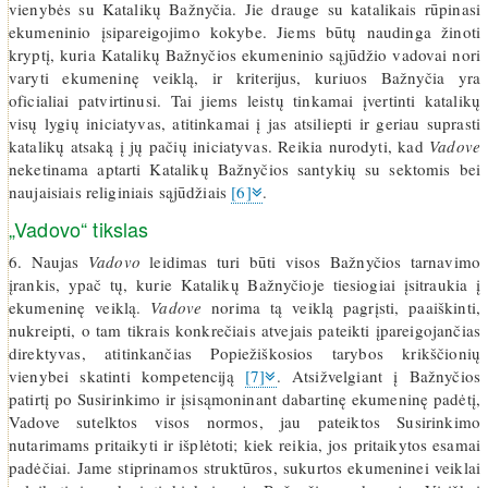
vienybės su Katalikų Bažnyčia. Jie drauge su katalikais rūpinasi
ekumeninio įsipareigojimo kokybe. Jiems būtų naudinga žinoti
kryptį, kuria Katalikų Bažnyčios ekumeninio sąjūdžio vadovai nori
varyti ekumeninę veiklą, ir kriterijus, kuriuos Bažnyčia yra
oficialiai patvirtinusi. Tai jiems leistų tinkamai įvertinti katalikų
visų lygių iniciatyvas, atitinkamai į jas atsiliepti ir geriau suprasti
katalikų atsaką į jų pačių iniciatyvas. Reikia nurodyti, kad
Vadove
neketinama aptarti Katalikų Bažnyčios santykių su sektomis bei
naujaisiais religiniais sąjūdžiais
[6]
.
„Vadovo“ tikslas
6. Naujas
Vadovo
leidimas turi būti visos Bažnyčios tarnavimo
įrankis, ypač tų, kurie Katalikų Bažnyčioje tiesiogiai įsitraukia į
ekumeninę veiklą.
Vadove
norima tą veiklą pagrįsti, paaiškinti,
nukreipti, o tam tikrais konkrečiais atvejais pateikti įpareigojančias
direktyvas, atitinkančias Popiežiškosios tarybos krikščionių
vienybei skatinti kompetenciją
[7]
. Atsižvelgiant į Bažnyčios
patirtį po Susirinkimo ir įsisąmoninant dabartinę ekumeninę padėtį,
Vadove sutelktos visos normos, jau pateiktos Susirinkimo
nutarimams pritaikyti ir išplėtoti; kiek reikia, jos pritaikytos esamai
padėčiai. Jame stiprinamos struktūros, sukurtos ekumeninei veiklai