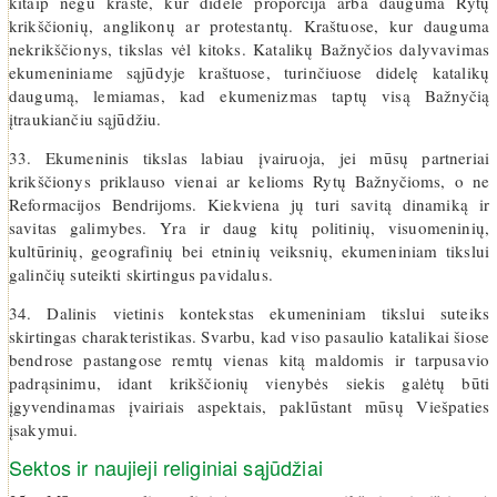
kitaip negu krašte, kur didelė proporcija arba dauguma Rytų
krikščionių, anglikonų ar protestantų. Kraštuose, kur dauguma
nekrikščionys, tikslas vėl kitoks. Katalikų Bažnyčios dalyvavimas
ekumeniniame sąjūdyje kraštuose, turinčiuose didelę katalikų
daugumą, lemiamas, kad ekumenizmas taptų visą Bažnyčią
įtraukiančiu sąjūdžiu.
33. Ekumeninis tikslas labiau įvairuoja, jei mūsų partneriai
krikščionys priklauso vienai ar kelioms Rytų Bažnyčioms, o ne
Reformacijos Bendrijoms. Kiekviena jų turi savitą dinamiką ir
savitas galimybes. Yra ir daug kitų politinių, visuomeninių,
kultūrinių, geografinių bei etninių veiksnių, ekumeniniam tikslui
galinčių suteikti skirtingus pavidalus.
34. Dalinis vietinis kontekstas ekumeniniam tikslui suteiks
skirtingas charakteristikas. Svarbu, kad viso pasaulio katalikai šiose
bendrose pastangose remtų vienas kitą maldomis ir tarpusavio
padrąsinimu, idant krikščionių vienybės siekis galėtų būti
įgyvendinamas įvairiais aspektais, paklūstant mūsų Viešpaties
įsakymui.
Sektos ir naujieji religiniai sąjūdžiai