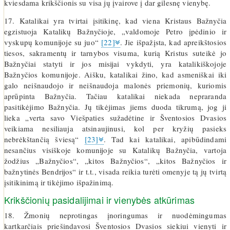
kviesdama krikščionis su visa jų įvairove į dar gilesnę vienybę.
17. Katalikai yra tvirtai įsitikinę, kad viena Kristaus Bažnyčia
egzistuoja Katalikų Bažnyčioje, „valdomoje Petro įpėdinio ir
vyskupų komunijoje su juo“
[22]
. Jie išpažįsta, kad apreikštosios
tiesos, sakramentų ir tarnybos visuma, kurią Kristus suteikė jo
Bažnyčiai statyti ir jos misijai vykdyti, yra katalikiškojoje
Bažnyčios komunijoje. Aišku, katalikai žino, kad asmeniškai iki
galo neišnaudojo ir neišnaudoja malonės priemonių, kuriomis
aprūpinta Bažnyčia. Tačiau katalikai niekada nepraranda
pasitikėjimo Bažnyčia. Jų tikėjimas jiems duoda tikrumą, jog ji
lieka „verta savo Viešpaties sužadėtine ir Šventosios Dvasios
veikiama nesiliauja atsinaujinusi, kol per kryžių pasieks
nebrėkštančią šviesą“
[23]
. Tad kai katalikai, apibūdindami
nesančius visiškoje komunijoje su Katalikų Bažnyčia, vartoja
žodžius „Bažnyčios“, „kitos Bažnyčios“, „kitos Bažnyčios ir
bažnytinės Bendrijos“ ir t.t., visada reikia turėti omenyje tą jų tvirtą
įsitikinimą ir tikėjimo išpažinimą.
Krikščionių pasidalijimai ir vienybės atkūrimas
18. Žmonių neprotingas įnoringumas ir nuodėmingumas
kartkarčiais priešindavosi Šventosios Dvasios siekiui vienyti ir