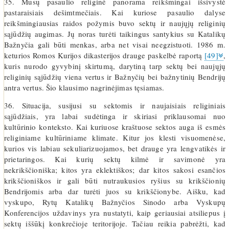
35. Mūsų pasaulio religinė panorama reikšmingai išsivystė
pastaraisiais dešimtmečiais. Kai kuriose pasaulio dalyse
reikšmingiausias raidos požymis buvo sektų ir naujųjų religinių
sąjūdžių augimas. Jų noras turėti taikingus santykius su Katalikų
Bažnyčia gali būti menkas, arba net visai neegzistuoti. 1986 m.
keturios Romos Kurijos dikasterijos drauge paskelbė raportą
[49]
,
kuris nurodo gyvybinį skirtumą, darytiną tarp sektų bei naujųjų
religinių sąjūdžių viena vertus ir Bažnyčių bei bažnytinių Bendrijų
antra vertus. Šio klausimo nagrinėjimas tęsiamas.
36. Situacija, susijusi su sektomis ir naujaisiais religiniais
sąjūdžiais, yra labai sudėtinga ir skiriasi priklausomai nuo
kultūrinio konteksto. Kai kuriuose kraštuose sektos auga iš esmės
religiniame kultūriniame klimate. Kitur jos klesti visuomenėse,
kurios vis labiau sekuliarizuojamos, bet drauge yra lengvatikės ir
prietaringos. Kai kurių sektų kilmė ir savimonė yra
nekrikščioniška; kitos yra eklektiškos; dar kitos sakosi esančios
krikščioniškos ir gali būti nutraukusios ryšius su krikščionių
Bendrijomis arba dar turėti juos su krikščionybe. Aišku, kad
vyskupo, Rytų Katalikų Bažnyčios Sinodo arba Vyskupų
Konferencijos uždavinys yra nustatyti, kaip geriausiai atsiliepus į
sektų iššūkį konkrečioje teritorijoje. Tačiau reikia pabrėžti, kad