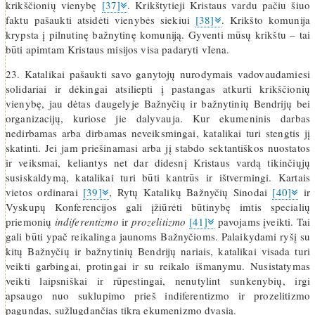
krikščionių vienybę
[37]
. Krikštytieji Kristaus vardu pačiu šiuo
faktu pašaukti atsidėti vienybės siekiui
[38]
. Krikšto komunija
krypsta į pilnutinę bažnytinę komuniją. Gyventi mūsų krikštu – tai
būti apimtam Kristaus misijos visa padaryti vIena.
23. Katalikai pašaukti savo ganytojų nurodymais vadovaudamiesi
solidariai ir dėkingai atsiliepti į pastangas atkurti krikščionių
vienybę, jau dėtas daugelyje Bažnyčių ir bažnytinių Bendrijų bei
organizacijų, kuriose jie dalyvauja. Kur ekumeninis darbas
nedirbamas arba dirbamas neveiksmingai, katalikai turi stengtis jį
skatinti. Jei jam priešinamasi arba jį stabdo sektantiškos nuostatos
ir veiksmai, keliantys net dar didesnį Kristaus vardą tikinčiųjų
susiskaldymą, katalikai turi būti kantrūs ir ištvermingi. Kartais
vietos ordinarai
[39]
, Rytų Katalikų Bažnyčių Sinodai
[40]
ir
Vyskupų Konferencijos gali įžiūrėti būtinybę imtis specialių
priemonių
indiferentizmo
ir
prozelitizmo
[41]
pavojams įveikti. Tai
gali būti ypač reikalinga jaunoms Bažnyčioms. Palaikydami ryšį su
kitų Bažnyčių ir bažnytinių Bendrijų nariais, katalikai visada turi
veikti garbingai, protingai ir su reikalo išmanymu. Nusistatymas
veikti laipsniškai ir rūpestingai, nenutylint sunkenybių, irgi
apsaugo nuo suklupimo prieš indiferentizmo ir prozelitizmo
pagundas, sužlugdančias tikrą ekumenizmo dvasią.