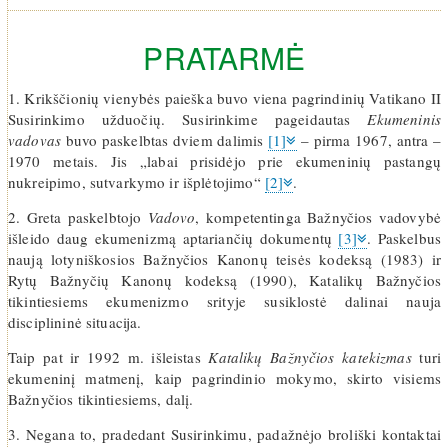
PRATARMĖ
1. Krikščionių vienybės paieška buvo viena pagrindinių Vatikano II
Susirinkimo užduočių. Susirinkime pageidautas
Ekumeninis
vadovas
buvo paskelbtas dviem dalimis
[1]
– pirma 1967, antra –
1970 metais. Jis „labai prisidėjo prie ekumeninių pastangų
nukreipimo, sutvarkymo ir išplėtojimo“
[2]
.
2. Greta paskelbtojo
Vadovo
, kompetentinga Bažnyčios vadovybė
išleido daug ekumenizmą aptariančių dokumentų
[3]
. Paskelbus
naują lotyniškosios Bažnyčios Kanonų teisės kodeksą (1983) ir
Rytų Bažnyčių Kanonų kodeksą (1990), Katalikų Bažnyčios
tikintiesiems ekumenizmo srityje susiklostė dalinai nauja
disciplininė situacija.
Taip pat ir 1992 m. išleistas
Katalikų Bažnyčios katekizmas
turi
ekumeninį matmenį, kaip pagrindinio mokymo, skirto visiems
Bažnyčios tikintiesiems, dalį.
3. Negana to, pradedant Susirinkimu, padažnėjo broliški kontaktai