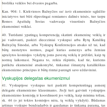
broliška veiklos bei dvasios pagarba.
Kan. 904: 1. Kiekvienos Bažnyčios
sui iuris
ekumeninio sąjūdžio
iniciatyvos turi būti rūpestingai remiamos dalinės teisės, tuo tarpu
Romos Apaštalų Sostas vadovauja visuotinės Bažnyčios
ekumeninei veiklai.
40. Turėdami ypatingą kompetenciją skatinti ekumeninę veiklą ir
jai vadovauti, paskiri dieceziniai vyskupai arba Rytų Katalikų
Bažnyčių Sinodai, arba Vyskupų Konferencijos atsako už tai, kad
būtų nustatytos normos, pagal kurias asmenys arba žemiau
aprašytos komisijos vykdytų joms pavestą veiklą ir prižiūri, kaip tų
normų laikomasi. Negana to, reikia rūpintis, kad tie, kuriems
patikėta ekumeninė atsakomybė, tinkamai išmanytų katalikiškus
ekumenizmo principus ir būtų rimtai parengti savo uždaviniui.
Vyskupijos delegatas ekumenizmui
41. Vyskupijose vyskupas turi paskirti kompetentingą asmenį
delegatu ekumenizmo klausimams. Jis/ji turi gaivinti vyskupijos
ekumenizmo komisiją ir koordinuoti jos veiklą, kaip minima toliau,
sk. 44 (o jei tokios komisijos nėra, tą veiklą vykdyti). Būdamas
artimas vyskupo bendradarbis ir gaudamas jo tinkamą paramą, tas