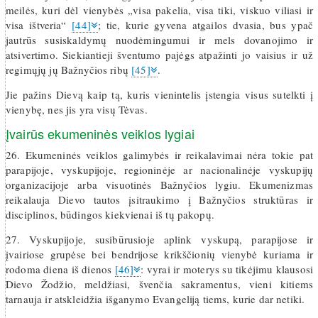
meilės, kuri dėl vienybės „visa pakelia, visa tiki, viskuo viliasi ir
visa ištveria“
[44]
; tie, kurie gyvena atgailos dvasia, bus ypač
jautrūs susiskaldymų nuodėmingumui ir mels dovanojimo ir
atsivertimo. Siekiantieji šventumo pajėgs atpažinti jo vaisius ir už
regimųjų jų Bažnyčios ribų
[45]
.
Jie pažins Dievą kaip tą, kuris vienintelis įstengia visus sutelkti į
vienybę, nes jis yra visų Tėvas.
Įvairūs ekumeninės veiklos lygiai
26. Ekumeninės veiklos galimybės ir reikalavimai nėra tokie pat
parapijoje, vyskupijoje, regioninėje ar nacionalinėje vyskupijų
organizacijoje arba visuotinės Bažnyčios lygiu. Ekumenizmas
reikalauja Dievo tautos įsitraukimo į Bažnyčios struktūras ir
disciplinos, būdingos kiekvienai iš tų pakopų.
27. Vyskupijoje, susibūrusioje aplink vyskupą, parapijose ir
įvairiose grupėse bei bendrijose krikščionių vienybė kuriama ir
rodoma diena iš dienos
[46]
: vyrai ir moterys su tikėjimu klausosi
Dievo Žodžio, meldžiasi, švenčia sakramentus, vieni kitiems
tarnauja ir atskleidžia išganymo Evangeliją tiems, kurie dar netiki.