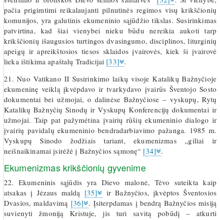
pačia prigimtimi reikalaujanti pilnutinės regimos visų krikščionių
komunijos, yra galutinis ekumeninio sąjūdžio tikslas. Susirinkimas
patvirtina, kad šiai vienybei nieku būdu nereikia aukoti tarp
krikščionių išaugusios turtingos dvasingumo, disciplinos, liturginių
apeigų ir apreikštosios tiesos sklaidos įvairovės, kiek ši įvairovė
lieka ištikima apaštalų Tradicijai
[33]
.
21. Nuo Vatikano II Susirinkimo laikų visoje Katalikų Bažnyčioje
ekumeninę veiklą įkvėpdavo ir tvarkydavo įvairūs Šventojo Sosto
dokumentai bei užmojai, o dalinėse Bažnyčiose – vyskupų, Rytų
Katalikų Bažnyčių Sinodų ir Vyskupų Konferencijų dokumentai ir
užmojai. Taip pat pažymėtina įvairių rūšių ekumeninio dialogo ir
įvairių pavidalų ekumeninio bendradarbiavimo pažanga. 1985 m.
Vyskupų Sinodo žodžiais tariant, ekumenizmas „giliai ir
neišnaikinamai įsirėžė į Bažnyčios sąmonę“
[34]
.
Ekumenizmas krikščionių gyvenime
22. Ekumeninis sąjūdis yra Dievo malonė, Tėvo suteikta kaip
atsakas į Jėzaus maldą
[35]
ir Bažnyčios, įkvėptos Šventosios
Dvasios, maldavimą
[36]
. Įsiterpdamas į bendrą Bažnyčios misiją
suvienyti žmoniją Kristuje, jis turi savitą pobūdį – atkurti