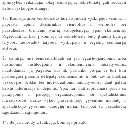
aplinkybės reikalauja, tokią komisiją ar sekretoriatą gali sudaryti
kelios vyskupijos drauge.
43. Komisija arba sekretoriatas turi atspindėti vyskupijos visumą ir
paprastai apima dvasininkus vienuolius ir vienuoles bei
pasauliečius, turinčius įvairią kompetenciją, ypač ekumeninę.
Pageidautina, kad į komisiją ar sekretoriatą būtų įtraukti kunigų
tarybos, sielovados tarybos, vyskupijos ir regionų seminarijų
atstovai.
Ši komisija turi bendradarbiauti su jau egzistuojančiomis arba
būsimomis institucijomis ir ekumeninėmis iniciatyvomis,
naudodamasi jų pagalba, kai tik pasitaiko proga. Ji turi būti
pasirengusi paremti delegatą ekumenizmui ir būti atvira kitokiai
vyskupijos veiklai bei individualioms iniciatyvoms, idant galėtų
keistis informacija ir idėjomis. Ypač turi būti rūpinamasi ryšiais su
parapijomis ir parapijų organizacijomis, su apaštališkomis
iniciatyvomis, kurias vykdo pašventintojo gyvenimo institutų ir
apaštališkojo gyvenimo draugijų nariai, taip pat su pasauliečių
sąjūdžiais ir sąjungomis.
44. Be jau nurodytų funkcijų, komisija privalo: