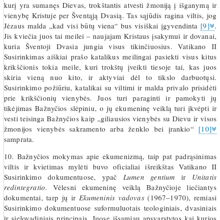
kurį yra sumanęs Dievas, trokštantis atvesti žmoniją į išganymą ir
vienybę Kristuje per Šventąją Dvasią. Tas sąjūdis ragina viltis, jog
Jėzaus malda „kad visi būtų viena“ bus visiškai įgyvendinta
[9]
.
Jis kviečia juos tai meilei – naujajam Kristaus įsakymui ir dovanai,
kuria Šventoji Dvasia jungia visus tikinčiuosius. Vatikano II
Susirinkimas aiškiai prašo katalikus meilingai pasiekti visus kitus
krikščionis tokia meile, kuri trokštų įveikti tiesoje tai, kas juos
skiria vieną nuo kito, ir aktyviai dėl to tikslo darbuotųsi.
Susirinkimo požiūriu, katalikai su viltimi ir malda privalo prisidėti
prie krikščionių vienybės. Juos turi paraginti ir pamokyti jų
tikėjimas Bažnyčios slėpiniu, o jų ekumeninę veiklą turi įkvėpti ir
vesti teisinga Bažnyčios kaip „giliausios vienybės su Dievu ir visos
žmonijos vienybės sakramento arba ženklo bei įrankio“
[10]
samprata.
10. Bažnyčios mokymas apie ekumenizmą, taip pat padrąsinimas
viltis ir kvietimas mylėti buvo oficialiai išreikštas Vatikano II
Susirinkimo dokumentuose, ypač
Lumen gentium
ir
Unitatis
redintegratio
. Vėlesni ekumeninę veiklą Bažnyčioje liečiantys
dokumentai, tarp jų ir
Ekumeninis vadovas
(1967–1970), remiasi
Susirinkimo dokumentuose suformuluotais teologiniais, dvasiniais
ir sielovadiniais principais. Juose išsamiau apsvarstytos kai kurios