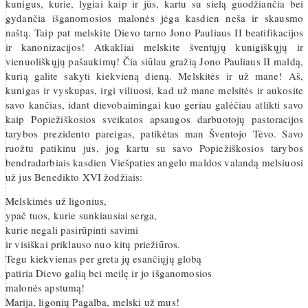
kunigus, kurie, lygiai kaip ir jūs, kartu su sielą guodžiančia bei
gydančia išganomosios malonės jėga kasdien neša ir skausmo
naštą. Taip pat melskite Dievo tarno Jono Pauliaus II beatifikacijos
ir kanonizacijos! Atkakliai melskite šventųjų kunigiškųjų ir
vienuoliškųjų pašaukimų! Čia siūlau gražią Jono Pauliaus II maldą,
kurią galite sakyti kiekvieną dieną. Melskitės ir už mane! Aš,
kunigas ir vyskupas, irgi viliuosi, kad už mane melsitės ir aukosite
savo kančias, idant dievobaimingai kuo geriau galėčiau atlikti savo
kaip Popiežiškosios sveikatos apsaugos darbuotojų pastoracijos
tarybos prezidento pareigas, patikėtas man Šventojo Tėvo. Savo
ruožtu patikinu jus, jog kartu su savo Popiežiškosios tarybos
bendradarbiais kasdien Viešpaties angelo maldos valandą melsiuosi
už jus Benedikto XVI žodžiais:
Melskimės už ligonius,
ypač tuos, kurie sunkiausiai serga,
kurie negali pasirūpinti savimi
ir visiškai priklauso nuo kitų priežiūros.
Tegu kiekvienas per greta jų esančiųjų globą
patiria Dievo galią bei meilę ir jo išganomosios
malonės apstumą!
Marija, ligonių Pagalba, melski už mus!