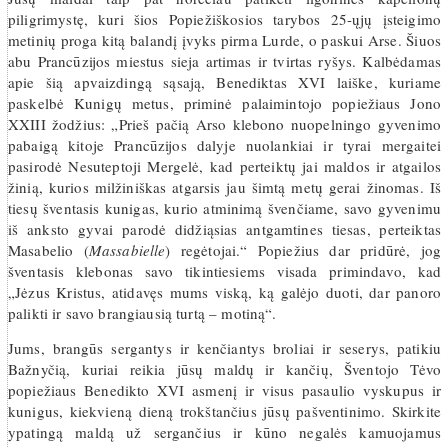
piligrimystę, kuri šios Popiežiškosios tarybos 25-ųjų įsteigimo
metinių proga kitą balandį įvyks pirma Lurde, o paskui Arse. Šiuos
abu Prancūzijos miestus sieja artimas ir tvirtas ryšys. Kalbėdamas
apie šią apvaizdingą sąsają, Benediktas XVI laiške, kuriame
paskelbė Kunigų metus, priminė palaimintojo popiežiaus Jono
XXIII žodžius: „Prieš pačią Arso klebono nuopelningo gyvenimo
pabaigą kitoje Prancūzijos dalyje nuolankiai ir tyrai mergaitei
pasirodė Nesuteptoji Mergelė, kad perteiktų jai maldos ir atgailos
žinią, kurios milžiniškas atgarsis jau šimtą metų gerai žinomas. Iš
tiesų šventasis kunigas, kurio atminimą švenčiame, savo gyvenimu
iš anksto gyvai parodė didžiąsias antgamtines tiesas, perteiktas
Masabelio (
Massabielle
) regėtojai.“ Popiežius dar pridūrė, jog
šventasis klebonas savo tikintiesiems visada primindavo, kad
„Jėzus Kristus, atidavęs mums viską, ką galėjo duoti, dar panoro
palikti ir savo brangiausią turtą – motiną“.
Jums, brangūs sergantys ir kenčiantys broliai ir seserys, patikiu
Bažnyčią, kuriai reikia jūsų maldų ir kančių, Šventojo Tėvo
popiežiaus Benedikto XVI asmenį ir visus pasaulio vyskupus ir
kunigus, kiekvieną dieną trokštančius jūsų pašventinimo. Skirkite
ypatingą maldą už sergančius ir kūno negalės kamuojamus