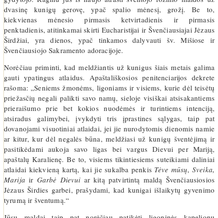
dvasinę kunigų gerovę, ypač spalio mėnesį, grožį. Be to,
kiekvienas mėnesio pirmasis ketvirtadienis ir pirmasis
penktadienis, atitinkamai skirti Eucharistijai ir Švenčiausiajai Jėzaus
Širdžiai, yra dienos, ypač tinkamos dalyvauti šv. Mišiose ir
Švenčiausiojo Sakramento adoracijoje.
Norėčiau priminti, kad meldžiantis už kunigus šiais metais galima
gauti ypatingus atlaidus. Apaštališkosios penitenciarijos dekrete
rašoma: „Seniems žmonėms, ligoniams ir visiems, kurie dėl teisėtų
priežasčių negali palikti savo namų, sieloje visiškai atsisakantiems
prieraišumo prie bet kokios nuodėmės ir turintiems intenciją,
atsiradus galimybei, įvykdyti tris įprastines sąlygas, taip pat
dovanojami visuotiniai atlaidai, jei jie nurodytomis dienomis namie
ar kitur, kur dėl negalės būna, meldžiasi už kunigų šventėjimą ir
pasitikėdami aukoja savo ligas bei vargus Dievui per Mariją,
apaštalų Karalienę. Be to, visiems tikintiesiems suteikiami daliniai
atlaidai kiekvieną kartą, kai jie sukalba penkis
Tėve mūsų
,
Sveika,
Marija
ir
Garbė Dievui
ar kitą patvirtintą maldą Švenčiausiosios
Jėzaus Širdies garbei, prašydami, kad kunigai išlaikytų gyvenimo
tyrumą ir šventumą.“
Jūsų maldai taip pat norėčiau patikėti ligoninės kapelionų