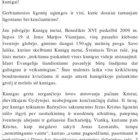
kunigai!
Gerbiamosios ligonių sąjungos ir visi, kurie dosniai tarnaujate
ligoniams bei kenčiantiems!
Jau įsibėgėjo Kunigų metai, Benedikto XVI paskelbti 2009 m.
liepos 19 d. Jono Marijos Vianėjaus, visų pasaulio klebono
šventojo globėjo, gimimo dangui 150-ųjų metinių proga. Savo
laiške, kuriuo skelbiami Kunigų metai, Šventasis Tėvas rašė, jog
šiais metais „trokštama paskatinti visus kunigus viduje atsinaujinti.
Idant Evangelija šiandieniame pasaulyje būtų liudijama dar
galingiau ir veiksmingiau.” Šiuo malonės laiku visa krikščionių
bendruomenė kviečiama iš naujo atrasti kunigiškojo pašaukimo
grožį ir melstis už kunigus.
Kunigas greta sergančiojo lovos atstovauja pačiam Kristui,
dieviškajam Gydytojui, neabejingam kenčiančiųjų daliai. Iš tiesų,
per kunigo teikiamus Bažnyčios sakramentus Jėzus Kristus ligoniui
siūlo išgyti per susitaikinimą ir nuodėmių atleidimą, patepimą
šventuoju aliejumi ir galiausiai Eucharistiją, Viatiką, kuriame pats
Kristus, kaip mėgdavo sakyti Jonas Leonardis, tampa
„nemirtingumo vaistu“, kuriuo „esame paguodžiami, pasotinami ir
perkeičiami į Dievą bei dieviškosios prigimties dalininkus (plg.
2