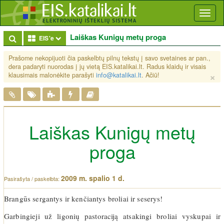
Toggl
naviga
Laiškas Kunigų metų proga
Toggle Dropdown
EIS'e
Prašome nekopijuoti čia paskelbtų pilnų tekstų į savo svetaines ar pan.,
dera padaryti nuorodas į jų vietą EIS.katalikai.lt. Radus klaidų ir visais
×
klausimais malonėkite parašyti
info@katalikai.lt
. Ačiū!
Laiškas Kunigų metų
proga
2009 m. spalio 1 d.
Brangūs sergantys ir kenčiantys broliai ir seserys!
Garbingieji už ligonių pastoraciją atsakingi broliai vyskupai ir