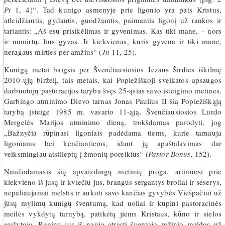
Pt
1, 4)“. Tad kunigo asmenyje prie ligonio yra pats Kristus,
atleidžiantis, gydantis, guodžiantis, paimantis ligonį už rankos ir
tariantis: „Aš esu prisikėlimas ir gyvenimas. Kas tiki mane, – nors
ir numirtų, bus gyvas. Ir kiekvienas, kuris gyvena ir tiki mane,
neragaus mirties per amžius“ (
Jn
11, 25).
Kunigų metai baigsis per Švenčiausiosios Jėzaus Širdies iškilmę
2010-ųjų birželį, tais metais, kai Popiežiškoji sveikatos apsaugos
darbuotojų pastoracijos taryba švęs 25-ąsias savo įsteigimo metines.
Garbingo atminimo Dievo tarnas Jonas Paulius II šią Popiežiškąją
tarybą įsteigė 1985 m. vasario 11-ąją, Švenčiausiosios Lurdo
Mergelės Marijos atminimo dieną, trokšdamas parodyti, jog
„Bažnyčia rūpinasi ligoniais padėdama tiems, kurie tarnauja
ligoniams bei kenčiantiems, idant jų apaštalavimas dar
veiksmingiau atsilieptų į žmonių poreikius“ (
Pastor Bonus
, 152).
Naudodamasis šių apvaizdingų metinių proga, artinuosi prie
kiekvieno iš jūsų ir kviečiu jus, brangūs sergantys broliai ir seserys,
nepaliaujamai melstis ir aukoti savo kančias gyvybės Viešpačiui už
jūsų mylimų kunigų šventumą, kad uoliai ir kupini pastoracinės
meilės vykdytų tarnybą, patikėtą jiems Kristaus, kūno ir sielos
gydytojo. Raginu jus iš naujo atrasti šventojo rožinio maldos už