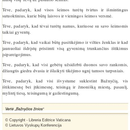
Tėve, padaryk, kad visos šeimos turėtų tvirtus ir išmintingus
sutuoktinius, kurie būtų laisvos ir vieningos šeimos versmė.
Tėve, padaryk, kad tėvai turėtų namus, kuriuose su savo šeimomis
taikiai gyventų.
Tėve, padaryk, kad vaikai būtų pasitikėjimo ir vilties ženklas ir kad
jaunuoliai išdrįstų prisiimti visą gyvenimą trunkančius ištikimus
įsipareigojimus.
Tėve, padaryk, kad visi gebėtų užsidirbti duonos savo rankomis,
džiaugtis giedra dvasia ir išlaikyti tikėjimo ugnį tamsos tarpsniais.
Tėve, padaryk, kad visi išvystume suklestint Bažnyčią, vis
ištikimesnę bei įtikimesnę, teisingą ir žmonišką miestą, pasaulį,
mylintį tiesą, teisingumą ir gailestingumą.
Vertė „Bažnyčios žinios“
© Copyright - Libreria Editrice Vaticana

© Lietuvos Vyskupų Konferencija