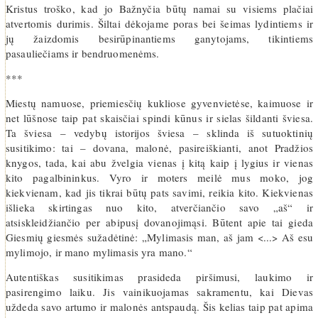
Kristus troško, kad jo Bažnyčia būtų namai su visiems plačiai
atvertomis durimis. Šiltai dėkojame poras bei šeimas lydintiems ir
jų žaizdomis besirūpinantiems ganytojams, tikintiems
pasauliečiams ir bendruomenėms.
***
Miestų namuose, priemiesčių kukliose gyvenvietėse, kaimuose ir
net lūšnose taip pat skaisčiai spindi kūnus ir sielas šildanti šviesa.
Ta šviesa – vedybų istorijos šviesa – sklinda iš sutuoktinių
susitikimo: tai – dovana, malonė, pasireiškianti, anot Pradžios
knygos, tada, kai abu žvelgia vienas į kitą kaip į lygius ir vienas
kito pagalbininkus. Vyro ir moters meilė mus moko, jog
kiekvienam, kad jis tikrai būtų pats savimi, reikia kito. Kiekvienas
išlieka skirtingas nuo kito, atverčiančio savo „aš“ ir
atsiskleidžiančio per abipusį dovanojimąsi. Būtent apie tai gieda
Giesmių giesmės sužadėtinė: „Mylimasis man, aš jam <...> Aš esu
mylimojo, ir mano mylimasis yra mano.“
Autentiškas susitikimas prasideda piršimusi, laukimo ir
pasirengimo laiku. Jis vainikuojamas sakramentu, kai Dievas
uždeda savo artumo ir malonės antspaudą. Šis kelias taip pat apima