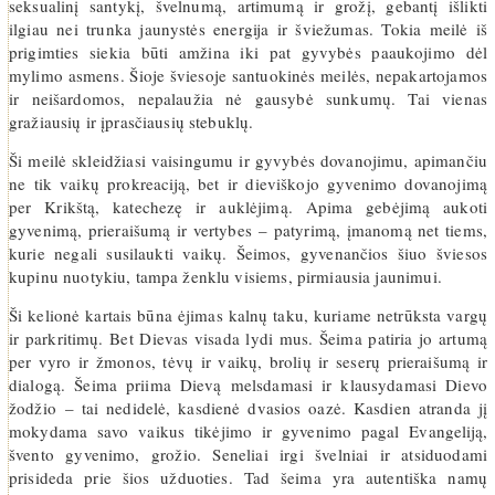
seksualinį santykį, švelnumą, artimumą ir grožį, gebantį išlikti
ilgiau nei trunka jaunystės energija ir šviežumas. Tokia meilė iš
prigimties siekia būti amžina iki pat gyvybės paaukojimo dėl
mylimo asmens. Šioje šviesoje santuokinės meilės, nepakartojamos
ir neišardomos, nepalaužia nė gausybė sunkumų. Tai vienas
gražiausių ir įprasčiausių stebuklų.
Ši meilė skleidžiasi vaisingumu ir gyvybės dovanojimu, apimančiu
ne tik vaikų prokreaciją, bet ir dieviškojo gyvenimo dovanojimą
per Krikštą, katechezę ir auklėjimą. Apima gebėjimą aukoti
gyvenimą, prieraišumą ir vertybes – patyrimą, įmanomą net tiems,
kurie negali susilaukti vaikų. Šeimos, gyvenančios šiuo šviesos
kupinu nuotykiu, tampa ženklu visiems, pirmiausia jaunimui.
Ši kelionė kartais būna ėjimas kalnų taku, kuriame netrūksta vargų
ir parkritimų. Bet Dievas visada lydi mus. Šeima patiria jo artumą
per vyro ir žmonos, tėvų ir vaikų, brolių ir seserų prieraišumą ir
dialogą. Šeima priima Dievą melsdamasi ir klausydamasi Dievo
žodžio – tai nedidelė, kasdienė dvasios oazė. Kasdien atranda jį
mokydama savo vaikus tikėjimo ir gyvenimo pagal Evangeliją,
švento gyvenimo, grožio. Seneliai irgi švelniai ir atsiduodami
prisideda prie šios užduoties. Tad šeima yra autentiška namų