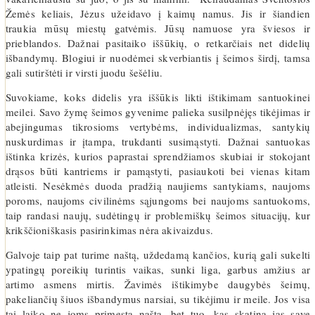
Žemės keliais, Jėzus užeidavo į kaimų namus. Jis ir šiandien
traukia mūsų miestų gatvėmis. Jūsų namuose yra šviesos ir
prieblandos. Dažnai pasitaiko iššūkių, o retkarčiais net didelių
išbandymų. Blogiui ir nuodėmei skverbiantis į šeimos širdį, tamsa
gali sutirštėti ir virsti juodu šešėliu.
Suvokiame, koks didelis yra iššūkis likti ištikimam santuokinei
meilei. Savo žymę šeimos gyvenime palieka susilpnėjęs tikėjimas ir
abejingumas tikrosioms vertybėms, individualizmas, santykių
nuskurdimas ir įtampa, trukdanti susimąstyti. Dažnai santuokas
ištinka krizės, kurios paprastai sprendžiamos skubiai ir stokojant
drąsos būti kantriems ir pamąstyti, pasiaukoti bei vienas kitam
atleisti. Nesėkmės duoda pradžią naujiems santykiams, naujoms
poroms, naujoms civilinėms sąjungoms bei naujoms santuokoms,
taip randasi naujų, sudėtingų ir problemiškų šeimos situacijų, kur
krikščioniškasis pasirinkimas nėra akivaizdus.
Galvoje taip pat turime naštą, uždedamą kančios, kurią gali sukelti
ypatingų poreikių turintis vaikas, sunki liga, garbus amžius ar
artimo asmens mirtis. Žavimės ištikimybe daugybės šeimų,
pakeliančių šiuos išbandymus narsiai, su tikėjimu ir meile. Jos visa
tai laiko ne joms primesta našta, bet tuo, kas skatina jas save