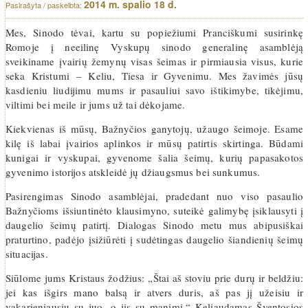
2014 m. spalio 18 d.
Mes, Sinodo tėvai, kartu su popiežiumi Pranciškumi susirinkę
Romoje į neeilinę Vyskupų sinodo generalinę asamblėją
sveikiname įvairių žemynų visas šeimas ir pirmiausia visus, kurie
seka Kristumi – Keliu, Tiesa ir Gyvenimu. Mes žavimės jūsų
kasdieniu liudijimu mums ir pasauliui savo ištikimybe, tikėjimu,
viltimi bei meile ir jums už tai dėkojame.
Kiekvienas iš mūsų, Bažnyčios ganytojų, užaugo šeimoje. Esame
kilę iš labai įvairios aplinkos ir mūsų patirtis skirtinga. Būdami
kunigai ir vyskupai, gyvenome šalia šeimų, kurių papasakotos
gyvenimo istorijos atskleidė jų džiaugsmus bei sunkumus.
Pasirengimas Sinodo asamblėjai, pradedant nuo viso pasaulio
Bažnyčioms išsiuntinėto klausimyno, suteikė galimybę įsiklausyti į
daugelio šeimų patirtį. Dialogas Sinodo metu mus abipusiškai
praturtino, padėjo įsižiūrėti į sudėtingas daugelio šiandienių šeimų
situacijas.
Siūlome jums Kristaus žodžius: „Štai aš stoviu prie durų ir beldžiu:
jei kas išgirs mano balsą ir atvers duris, aš pas jį užeisiu ir
vakarieniausiu su juo, o jis su manimi.“ Keliaudamas Šventosios