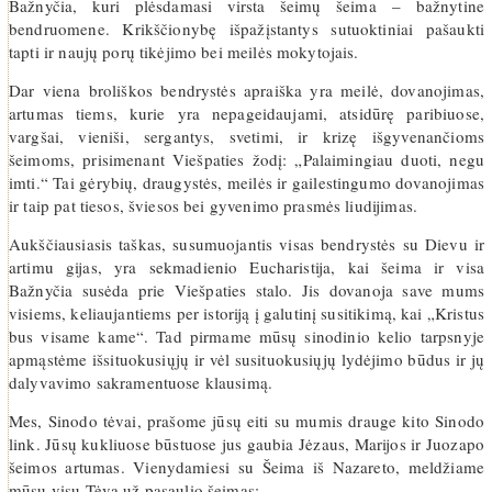
Bažnyčia, kuri plėsdamasi virsta šeimų šeima – bažnytine
bendruomene. Krikščionybę išpažįstantys sutuoktiniai pašaukti
tapti ir naujų porų tikėjimo bei meilės mokytojais.
Dar viena broliškos bendrystės apraiška yra meilė, dovanojimas,
artumas tiems, kurie yra nepageidaujami, atsidūrę paribiuose,
vargšai, vieniši, sergantys, svetimi, ir krizę išgyvenančioms
šeimoms, prisimenant Viešpaties žodį: „Palaimingiau duoti, negu
imti.“ Tai gėrybių, draugystės, meilės ir gailestingumo dovanojimas
ir taip pat tiesos, šviesos bei gyvenimo prasmės liudijimas.
Aukščiausiasis taškas, susumuojantis visas bendrystės su Dievu ir
artimu gijas, yra sekmadienio Eucharistija, kai šeima ir visa
Bažnyčia susėda prie Viešpaties stalo. Jis dovanoja save mums
visiems, keliaujantiems per istoriją į galutinį susitikimą, kai „Kristus
bus visame kame“. Tad pirmame mūsų sinodinio kelio tarpsnyje
apmąstėme išsituokusiųjų ir vėl susituokusiųjų lydėjimo būdus ir jų
dalyvavimo sakramentuose klausimą.
Mes, Sinodo tėvai, prašome jūsų eiti su mumis drauge kito Sinodo
link. Jūsų kukliuose būstuose jus gaubia Jėzaus, Marijos ir Juozapo
šeimos artumas. Vienydamiesi su Šeima iš Nazareto, meldžiame
mūsų visų Tėvą už pasaulio šeimas: