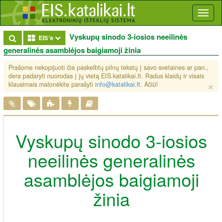
Toggl
naviga
Vyskupų sinodo 3-iosios neeilinės
Toggle Dropdown
EIS'e
generalinės asamblėjos baigiamoji žinia
Prašome nekopijuoti čia paskelbtų pilnų tekstų į savo svetaines ar pan.,
dera padaryti nuorodas į jų vietą EIS.katalikai.lt. Radus klaidų ir visais
×
klausimais malonėkite parašyti
info@katalikai.lt
. Ačiū!
Vyskupų sinodo 3-iosios
neeilinės generalinės
asamblėjos baigiamoji
žinia