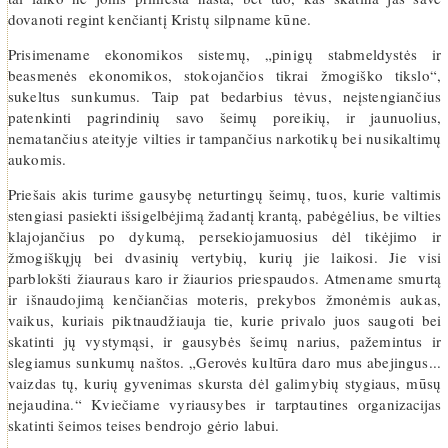
dovanoti regint kenčiantį Kristų silpname kūne.
Prisimename ekonomikos sistemų, „pinigų stabmeldystės ir
beasmenės ekonomikos, stokojančios tikrai žmogiško tikslo“,
sukeltus sunkumus. Taip pat bedarbius tėvus, neįstengiančius
patenkinti pagrindinių savo šeimų poreikių, ir jaunuolius,
nematančius ateityje vilties ir tampančius narkotikų bei nusikaltimų
aukomis.
Priešais akis turime gausybę neturtingų šeimų, tuos, kurie valtimis
stengiasi pasiekti išsigelbėjimą žadantį krantą, pabėgėlius, be vilties
klajojančius po dykumą, persekiojamuosius dėl tikėjimo ir
žmogiškųjų bei dvasinių vertybių, kurių jie laikosi. Jie visi
parblokšti žiauraus karo ir žiaurios priespaudos. Atmename smurtą
ir išnaudojimą kenčiančias moteris, prekybos žmonėmis aukas,
vaikus, kuriais piktnaudžiauja tie, kurie privalo juos saugoti bei
skatinti jų vystymąsi, ir gausybės šeimų narius, pažemintus ir
slegiamus sunkumų naštos. „Gerovės kultūra daro mus abejingus...
vaizdas tų, kurių gyvenimas skursta dėl galimybių stygiaus, mūsų
nejaudina.“ Kviečiame vyriausybes ir tarptautines organizacijas
skatinti šeimos teises bendrojo gėrio labui.