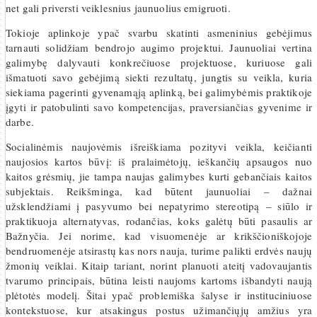
net gali priversti veiklesnius jaunuolius emigruoti.
Tokioje aplinkoje ypač svarbu skatinti asmeninius gebėjimus
tarnauti solidžiam bendrojo augimo projektui. Jaunuoliai vertina
galimybę dalyvauti konkrečiuose projektuose, kuriuose gali
išmatuoti savo gebėjimą siekti rezultatų, jungtis su veikla, kuria
siekiama pagerinti gyvenamąją aplinką, bei galimybėmis praktikoje
įgyti ir patobulinti savo kompetencijas, praversiančias gyvenime ir
darbe.
Socialinėmis naujovėmis išreiškiama pozityvi veikla, keičianti
naujosios kartos būvį: iš pralaimėtojų, ieškančių apsaugos nuo
kaitos grėsmių, jie tampa naujas galimybes kurti gebančiais kaitos
subjektais. Reikšminga, kad būtent jaunuoliai – dažnai
užsklendžiami į pasyvumo bei nepatyrimo stereotipą – siūlo ir
praktikuoja alternatyvas, rodančias, koks galėtų būti pasaulis ar
Bažnyčia. Jei norime, kad visuomenėje ar krikščioniškojoje
bendruomenėje atsirastų kas nors nauja, turime palikti erdvės naujų
žmonių veiklai. Kitaip tariant, norint planuoti ateitį vadovaujantis
tvarumo principais, būtina leisti naujoms kartoms išbandyti naują
plėtotės modelį. Šitai ypač problemiška šalyse ir instituciniuose
kontekstuose, kur atsakingus postus užimančiųjų amžius yra