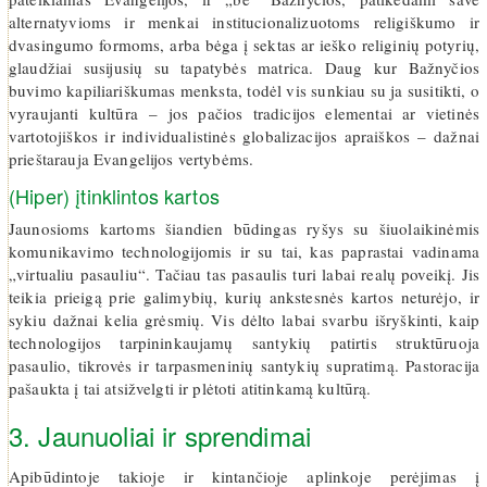
alternatyvioms ir menkai institucionalizuotoms religiškumo ir
dvasingumo formoms, arba bėga į sektas ar ieško religinių potyrių,
glaudžiai susijusių su tapatybės matrica. Daug kur Bažnyčios
buvimo kapiliariškumas menksta, todėl vis sunkiau su ja susitikti, o
vyraujanti kultūra – jos pačios tradicijos elementai ar vietinės
vartotojiškos ir individualistinės globalizacijos apraiškos – dažnai
prieštarauja Evangelijos vertybėms.
(Hiper) įtinklintos kartos
Jaunosioms kartoms šiandien būdingas ryšys su šiuolaikinėmis
komunikavimo technologijomis ir su tai, kas paprastai vadinama
„virtualiu pasauliu“. Tačiau tas pasaulis turi labai realų poveikį. Jis
teikia prieigą prie galimybių, kurių ankstesnės kartos neturėjo, ir
sykiu dažnai kelia grėsmių. Vis dėlto labai svarbu išryškinti, kaip
technologijos tarpininkaujamų santykių patirtis struktūruoja
pasaulio, tikrovės ir tarpasmeninių santykių supratimą. Pastoracija
pašaukta į tai atsižvelgti ir plėtoti atitinkamą kultūrą.
3. Jaunuoliai ir sprendimai
Apibūdintoje takioje ir kintančioje aplinkoje perėjimas į