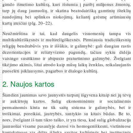
gimdo išmetimo kultūrą, kuri išstumia į paribį milijonus žmonių,
tarp jų daug jaunuolių, ir skatina beatodairišką gamtinių išteklių
naudojimą bei aplinkos niokojimą, keliantį grėsmę artimiausių
kartų ateičiai (plg. 20–22).
Neužmirština ir tai, kad daugelis visuomenių tampa vis
multikultūriškesnės ir multireligiškesnės. Pirmiausia tradiciškesnių
religijų bendrabūvis yra ir iššūkis, ir galimybė: gali daugiau rastis
dezorientacijos ir reliatyvizmo pagundų, tačiau sykiu didėja
vaisingo susitikimo ir abipusio praturtinimo galimybė. Žvelgiant
tikėjimo akimis, šitai atrodo kaip mūsų laikų ženklas, reikalaujantis
puoselėti įsiklausymo, pagarbos ir dialogo kultūrą.
2. Naujos kartos
Šiandien jaunimas savo jaunystės tarpsnį išgyvena kitaip nei jų tėvų
ir auklėtojų kartos. Sulig ekonominėmis ir socialinėmis
permainomis kinta ne tik saitų sistema ir galimybės, bet ir
troškimai, poreikiai, jautrybės, santykio su kitais būdas. Be to,
nors, žvelgiant iš tam tikro taško, ir yra tiesa, kad sulig globalizacija
jaunuoliai visame pasaulyje darosi vis homogeniškesni, vietiniuose
kontekstuose vis dėlto išlieka savitos kultūrinės bei institucinės