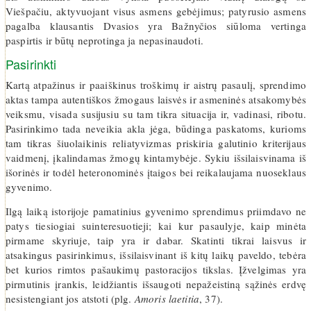
Viešpačiu, aktyvuojant visus asmens gebėjimus; patyrusio asmens
pagalba klausantis Dvasios yra Bažnyčios siūloma vertinga
paspirtis ir būtų neprotinga ja nepasinaudoti.
Pasirinkti
Kartą atpažinus ir paaiškinus troškimų ir aistrų pasaulį, sprendimo
aktas tampa autentiškos žmogaus laisvės ir asmeninės atsakomybės
veiksmu, visada susijusiu su tam tikra situacija ir, vadinasi, ribotu.
Pasirinkimo tada neveikia akla jėga, būdinga paskatoms, kurioms
tam tikras šiuolaikinis reliatyvizmas priskiria galutinio kriterijaus
vaidmenį, įkalindamas žmogų kintamybėje. Sykiu išsilaisvinama iš
išorinės ir todėl heteronominės įtaigos bei reikalaujama nuoseklaus
gyvenimo.
Ilgą laiką istorijoje pamatinius gyvenimo sprendimus priimdavo ne
patys tiesiogiai suinteresuotieji; kai kur pasaulyje, kaip minėta
pirmame skyriuje, taip yra ir dabar. Skatinti tikrai laisvus ir
atsakingus pasirinkimus, išsilaisvinant iš kitų laikų paveldo, tebėra
bet kurios rimtos pašaukimų pastoracijos tikslas. Įžvelgimas yra
pirmutinis įrankis, leidžiantis išsaugoti nepažeistiną sąžinės erdvę
nesistengiant jos atstoti (plg.
Amoris laetitia
, 37).