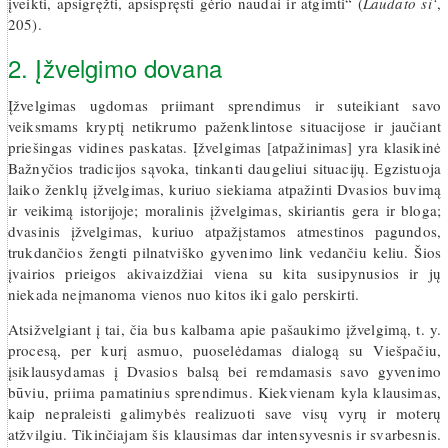
įveikti, apsigręžti, apsispręsti gėrio naudai ir atgimti“ (
Laudato si‘
,
205).
2. Įžvelgimo dovana
Įžvelgimas ugdomas priimant sprendimus ir suteikiant savo
veiksmams kryptį netikrumo paženklintose situacijose ir jaučiant
priešingas vidines paskatas. Įžvelgimas [atpažinimas] yra klasikinė
Bažnyčios tradicijos sąvoka, tinkanti daugeliui situacijų. Egzistuoja
laiko ženklų įžvelgimas, kuriuo siekiama atpažinti Dvasios buvimą
ir veikimą istorijoje; moralinis įžvelgimas, skiriantis gera ir bloga;
dvasinis įžvelgimas, kuriuo atpažįstamos atmestinos pagundos,
trukdančios žengti pilnatviško gyvenimo link vedančiu keliu. Šios
įvairios prieigos akivaizdžiai viena su kita susipynusios ir jų
niekada neįmanoma vienos nuo kitos iki galo perskirti.
Atsižvelgiant į tai, čia bus kalbama apie pašaukimo įžvelgimą, t. y.
procesą, per kurį asmuo, puoselėdamas dialogą su Viešpačiu,
įsiklausydamas į Dvasios balsą bei remdamasis savo gyvenimo
būviu, priima pamatinius sprendimus. Kiekvienam kyla klausimas,
kaip nepraleisti galimybės realizuoti save visų vyrų ir moterų
atžvilgiu. Tikinčiajam šis klausimas dar intensyvesnis ir svarbesnis.