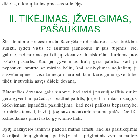
didelis, o kartų kaitos procesas sulėtėjęs.
II. TIKĖJIMAS, ĮŽVELGIMAS,
PAŠAUKIMAS
Šio sinodinio proceso metu Bažnyčia nori pakartoti savo troškimą
sutikti, lydėti visus be išimties jaunuolius ir jais rūpintis. Nei
galime, nei norime palikti jų vienatvei ir atskirčiai, kurioms juos
išstato pasaulis. Kad jų gyvenimas būtų gera patirtis, kad jie
nepasuktų smurto ar mirties keliu, kad nusivylimas neįkalintų jų
susvetimėjime – visa tai negali nerūpėti tam, kuris gimė gyventi bei
tikėti ir suvokia gavęs didelę dovaną.
Būtent šios dovanos galia žinome, kad ateiti į pasaulį reiškia sutikti
gero gyvenimo pažadą, o pradinė patirtis, jog esi priimtas ir saugus,
kiekvienam įspaudžia pasitikėjimą, kad nesi paliktas beprasmybei
ir mirties tamsai, ir viltį, jog savo nepakartojamumą galėsi išreikšti
keliaudamas pilnatviško gyvenimo link.
Rytų Bažnyčios išmintis padeda mums atrasti, kad šis pasitikėjimas
šaknijasi „trijų gimimų“ patirtyje: tai – prigimtinis vyro ar moters