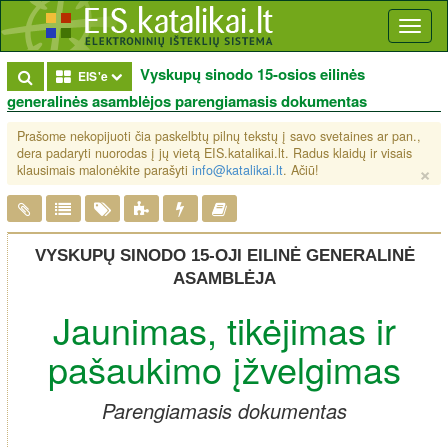
Toggl
naviga
Vyskupų sinodo 15-osios eilinės
Toggle Dropdown
EIS'e
generalinės asamblėjos parengiamasis dokumentas
Prašome nekopijuoti čia paskelbtų pilnų tekstų į savo svetaines ar pan.,
dera padaryti nuorodas į jų vietą EIS.katalikai.lt. Radus klaidų ir visais
×
klausimais malonėkite parašyti
info@katalikai.lt
. Ačiū!
VYSKUPŲ SINODO 15-OJI EILINĖ GENERALINĖ
ASAMBLĖJA
Jaunimas, tikėjimas ir
pašaukimo įžvelgimas
Parengiamasis dokumentas