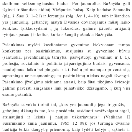
skelbimo veiksmingiausius būdus. Per jaunuolius Bažnyčia gali
išgirsti ir šiandien aidintį Viešpaties balsą. Kaip kadaise Samuelis
(plg.
1 Sam
3, 1–21) ir Jeremijas (plg.
Jer
1, 4–10), taip ir šiandien
yra jaunuolių, gebančių matyti Dvasios dovanojamus mūsų laiko
ženklus. Įsiklausydami į jų lūkesčius, galime įžiūrėti artėjantį
rytojaus pasaulį ir kelius, kuriais žengti pašaukta Bažnyčia.
Pašaukimas mylėti kasdieniame gyvenime kiekvienam tampa
konkretus per pasirinkimus, susijusius su gyvenimo būviu
(santuoka, įšventinamąja tarnyba, pašvęstuoju gyvenimu ir t. t.),
profesija, socialinio ir politinio įsipareigojimo būdais, gyvensena,
naudojimusi laiku bei pinigais ir t. t. Pačių priimamų ar priverstinių,
sąmoningų ar nesąmoningų tų pasirinkimų niekas negali išvengti.
Pašaukimo įžvelgimu siekiama atrasti, kaip šitai tikėjimo šviesoje
galime paversti žingsniais link pilnatviško džiaugsmo, į kurį visi
esame pašaukti.
Bažnyčia suvokia turinti tai, „kas yra jaunuolių jėga ir grožis, –
gebėjimą džiaugtis tuo, kas prasideda, atsiduoti nesižvalgant atgal,
atsinaujinti ir leistis į naujus užkariavimus“ (Vatikano II
Susirinkimo žinia jaunimui, 1965 12 08); jos turtinga dvasinė
tradicija teikia daugybę priemonių, kaip lydėti kelyje į sąžinės ir