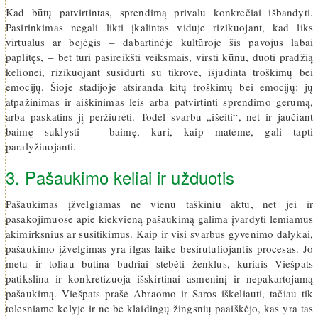
Kad būtų patvirtintas, sprendimą privalu konkrečiai išbandyti.
Pasirinkimas negali likti įkalintas viduje rizikuojant, kad liks
virtualus ar bejėgis – dabartinėje kultūroje šis pavojus labai
paplitęs, – bet turi pasireikšti veiksmais, virsti kūnu, duoti pradžią
kelionei, rizikuojant susidurti su tikrove, išjudinta troškimų bei
emocijų. Šioje stadijoje atsiranda kitų troškimų bei emocijų: jų
atpažinimas ir aiškinimas leis arba patvirtinti sprendimo gerumą,
arba paskatins jį peržiūrėti. Todėl svarbu „išeiti“, net ir jaučiant
baimę suklysti – baimę, kuri, kaip matėme, gali tapti
paralyžiuojanti.
3. Pašaukimo keliai ir užduotis
Pašaukimas įžvelgiamas ne vienu taškiniu aktu, net jei ir
pasakojimuose apie kiekvieną pašaukimą galima įvardyti lemiamus
akimirksnius ar susitikimus. Kaip ir visi svarbūs gyvenimo dalykai,
pašaukimo įžvelgimas yra ilgas laike besirutuliojantis procesas. Jo
metu ir toliau būtina budriai stebėti ženklus, kuriais Viešpats
patikslina ir konkretizuoja išskirtinai asmeninį ir nepakartojamą
pašaukimą. Viešpats prašė Abraomo ir Saros iškeliauti, tačiau tik
tolesniame kelyje ir ne be klaidingų žingsnių paaiškėjo, kas yra tas