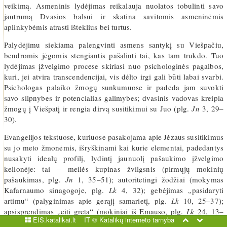
veikimą. Asmeninis lydėjimas reikalauja nuolatos tobulinti savo
jautrumą Dvasios balsui ir skatina savitomis asmeninėmis
aplinkybėmis atrasti išteklius bei turtus.
Palydėjimu siekiama palengvinti asmens santykį su Viešpačiu,
bendromis jėgomis stengiantis pašalinti tai, kas tam trukdo. Tuo
lydėjimas įžvelgimo procese skiriasi nuo psichologinės pagalbos,
kuri, jei atvira transcendencijai, vis dėlto irgi gali būti labai svarbi.
Psichologas palaiko žmogų sunkumuose ir padeda jam suvokti
savo silpnybes ir potencialias galimybes; dvasinis vadovas kreipia
žmogų į Viešpatį ir rengia dirvą susitikimui su Juo (plg.
Jn
3, 29–
30).
Evangelijos tekstuose, kuriuose pasakojama apie Jėzaus susitikimus
su jo meto žmonėmis, išryškinami kai kurie elementai, padedantys
nusakyti idealų profilį, lydintį jaunuolį pašaukimo įžvelgimo
kelionėje: tai – meilės kupinas žvilgsnis (pirmųjų mokinių
pašaukimas, plg.
Jn
1, 35–51); autoritetingi žodžiai (mokymas
Kafarnaumo sinagogoje, plg.
Lk
4, 32); gebėjimas „pasidaryti
artimu“ (palyginimas apie gerąjį samarietį, plg.
Lk
10, 25–37);
apsisprendimas „eiti greta“ (mokiniai iš Emauso, plg.
Lk
24, 13–
EIS.katalikai.lt
IT ©
Katalikų interneto tarnyba
35); autentiškas liudijimas nesibaiminant prieštarauti paplitusiems