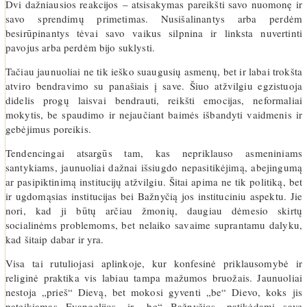
Dvi dažniausios reakcijos – atsisakymas pareikšti savo nuomonę ir
savo sprendimų primetimas. Nusišalinantys arba perdėm
besirūpinantys tėvai savo vaikus silpnina ir linksta nuvertinti
pavojus arba perdėm bijo suklysti.
Tačiau jaunuoliai ne tik ieško suaugusių asmenų, bet ir labai trokšta
atviro bendravimo su panašiais į save. Šiuo atžvilgiu egzistuoja
didelis progų laisvai bendrauti, reikšti emocijas, neformaliai
mokytis, be spaudimo ir nejaučiant baimės išbandyti vaidmenis ir
gebėjimus poreikis.
Tendencingai atsargūs tam, kas nepriklauso asmeniniams
santykiams, jaunuoliai dažnai išsiugdo nepasitikėjimą, abejingumą
ar pasipiktinimą institucijų atžvilgiu. Šitai apima ne tik politiką, bet
ir ugdomąsias institucijas bei Bažnyčią jos instituciniu aspektu. Jie
nori, kad ji būtų arčiau žmonių, daugiau dėmesio skirtų
socialinėms problemoms, bet nelaiko savaime suprantamu dalyku,
kad šitaip dabar ir yra.
Visa tai rutuliojasi aplinkoje, kur konfesinė priklausomybė ir
religinė praktika vis labiau tampa mažumos bruožais. Jaunuoliai
nestoja „prieš“ Dievą, bet mokosi gyventi „be“ Dievo, koks jis
pateikiamas Evangelijos, ir „be“ Bažnyčios, patikėdami save