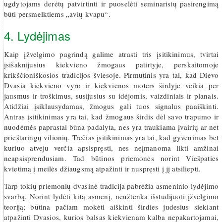
ugdytojams derėtų patvirtinti ir puoselėti seminaristų pasirengimą
būti persmelktiems „avių kvapu“.
4. Lydėjimas
Kaip įžvelgimo pagrindą galime atrasti tris įsitikinimus, tvirtai
įsišaknijusius kiekvieno žmogaus patirtyje, perskaitomoje
krikščioniškosios tradicijos šviesoje. Pirmutinis yra tai, kad Dievo
Dvasia kiekvieno vyro ir kiekvienos moters širdyje veikia per
jausmus ir troškimus, susijusius su idėjomis, vaizdiniais ir planais.
Atidžiai įsiklausydamas, žmogus gali tuos signalus paaiškinti.
Antras įsitikinimas yra tai, kad žmogaus širdis dėl savo trapumo ir
nuodėmės paprastai būna padalyta, nes yra traukiama įvairių ar net
prieštaringų vilionių. Trečias įsitikinimas yra tai, kad gyvenimas bet
kuriuo atveju verčia apsispręsti, nes neįmanoma likti amžinai
neapsisprendusiam. Tad būtinos priemonės norint Viešpaties
kvietimą į meilės džiaugsmą atpažinti ir nuspręsti į jį atsiliepti.
Tarp tokių priemonių dvasinė tradicija pabrėžia asmeninio lydėjimo
svarbą. Norint lydėti kitą asmenį, neužtenka išstudijuoti įžvelgimo
teoriją; būtina pačiam mokėti aiškinti širdies judesius siekiant
atpažinti Dvasios, kurios balsas kiekvienam kalba nepakartojamai,