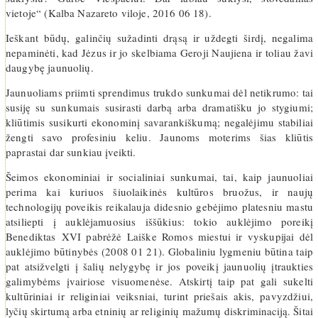
vietoje“ (Kalba Nazareto viloje, 2016 06 18).
Ieškant būdų, galinčių sužadinti drąsą ir uždegti širdį, negalima
nepaminėti, kad Jėzus ir jo skelbiama Geroji Naujiena ir toliau žavi
daugybę jaunuolių.
Jaunuoliams priimti sprendimus trukdo sunkumai dėl netikrumo: tai
susiję su sunkumais susirasti darbą arba dramatišku jo stygiumi;
kliūtimis susikurti ekonominį savarankiškumą; negalėjimu stabiliai
žengti savo profesiniu keliu. Jaunoms moterims šias kliūtis
paprastai dar sunkiau įveikti.
Šeimos ekonominiai ir socialiniai sunkumai, tai, kaip jaunuoliai
perima kai kuriuos šiuolaikinės kultūros bruožus, ir naujų
technologijų poveikis reikalauja didesnio gebėjimo platesniu mastu
atsiliepti į auklėjamuosius iššūkius: tokio auklėjimo poreikį
Benediktas XVI pabrėžė Laiške Romos miestui ir vyskupijai dėl
auklėjimo būtinybės (2008 01 21). Globaliniu lygmeniu būtina taip
pat atsižvelgti į šalių nelygybę ir jos poveikį jaunuolių įtraukties
galimybėms įvairiose visuomenėse. Atskirtį taip pat gali sukelti
kultūriniai ir religiniai veiksniai, turint priešais akis, pavyzdžiui,
lyčių skirtumą arba etninių ar religinių mažumų diskriminaciją. Šitai