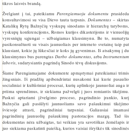
tikros laisvės brandą.
Žvelgiant į tai, pateikiamu
Parengiamuoju dokumentu
prasideda
konsultavimosi su visa Dievo tauta tarpsnis.
Dokumentas
– skirtas
Katalikų Rytų Bažnyčių vyskupų sinodams ir hierarchų taryboms,
vyskupų konferencijoms, Romos kurijos dikasterijoms ir vienuolijų
vyresniųjų sąjungai – užbaigiamas klausimynu. Be to, numatyta
pasikonsultuoti su visais jaunuoliais per interneto svetainę taip pat
klausiant, kokie jų lūkesčiai ir koks jų gyvenimas. Iš atsakymų į du
klausimynus bus parengtas
Darbo dokumentas
, arba
Instrumentum
laboris
, sudarysiantis pagrindą Sinodo tėvų diskusijoms.
Šiame Parengiamajame dokumente apmąstymai pateikiamai trimis
žingsniais. Iš pradžių apibendrintai nusakomi kai kurie pasaulio
socialiniai ir kultūriniai procesai, kurių aplinkoje jaunuoliai auga ir
priima sprendimus, ir siekiama pažvelgti į juos remiantis tikėjimu.
Paskui aptariami įžvelgimo proceso, pagrindinio įrankio, kurį
Bažnyčia gali pasiūlyti jaunuoliams savo pašaukimui tikėjimo
šviesoje atrasti, pagrindiniai tarpsniai. Galiausiai imamasi
pagrindinių jaunuolių pašaukimų pastoracijos mazgų. Tad šis
dokumentas nėra užbaigtas, tai veikiau yra savotiškas žemėlapis ir
juo siekiama paskatinti paiešką, kurios vaisiai išryškės tik sinodinės