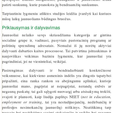
patirti sunkumų, kurie pranoksta jų bendraamžių sunkumus.
Tarptautiniu lygmeniu atliktos studijos leidžia įvardyti kai kuriuos
mūsų laikų jaunuoliams būdingus bruožus.
Priklausymas ir dalyvavimas
Jaunuoliai nelaiko savęs skriaudžiama kategorija ar gintina
socialine grupe ir, vadinasi, pasyviais pastoracinių programų ar
politinių sprendimų adresatais. Nemažai iš jų norėtų aktyviai
dalyvauti dabarties kaitos procesuose. Tai patvirtina įsitraukimas ir
naujoviškas veikimas baziniu lygmeniu, kur jaunuoliai yra
pagrindiniai, jei ne vieninteliai, veikėjai.
Pasirengimas dalyvauti ir bendradarbiauti konkrečiuose
veiksmuose, kai kiekvieno asmeninis indėlis yra dingstis tapatybei
pripažinti, eina ranka rankon su abejingumu aplinkai, kurioje
jaunuoliai mano, pagrįstai ar nepagrįstai, nerandą erdvės ar
negauną paskatų; tai gali sąlygoti nuovargį arba atsisakymą trokšti,
svajoti ir planuoti, kaip liudija paplitęs NEET (
not in education,
employ­ment or training
, tai yra nestudijuojančių, nedirbančių ir
profesijos nesimokančių jaunuolių) reiškinys. Neatitikimą tarp
pasyvių bei pasitikėjimo savimi stokojančių ir veiklių bei gyvumu