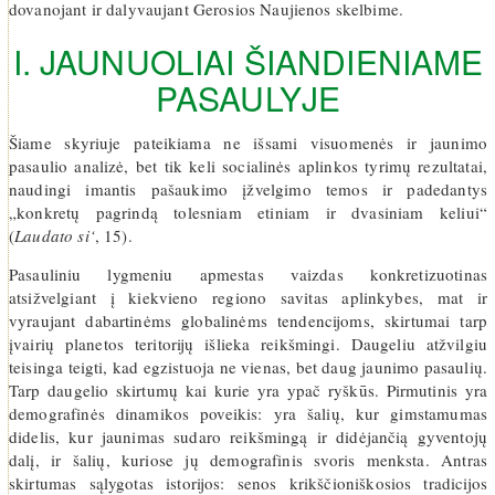
dovanojant ir dalyvaujant Gerosios Naujienos skelbime.
I. JAUNUOLIAI ŠIANDIENIAME
PASAULYJE
Šiame skyriuje pateikiama ne išsami visuomenės ir jaunimo
pasaulio analizė, bet tik keli socialinės aplinkos tyrimų rezultatai,
naudingi imantis pašaukimo įžvelgimo temos ir padedantys
„konkretų pagrindą tolesniam etiniam ir dvasiniam keliui“
(
Laudato si‘
, 15).
Pasauliniu lygmeniu apmestas vaizdas konkretizuotinas
atsižvelgiant į kiekvieno regiono savitas aplinkybes, mat ir
vyraujant dabartinėms globalinėms tendencijoms, skirtumai tarp
įvairių planetos teritorijų išlieka reikšmingi. Daugeliu atžvilgiu
teisinga teigti, kad egzistuoja ne vienas, bet daug jaunimo pasaulių.
Tarp daugelio skirtumų kai kurie yra ypač ryškūs. Pirmutinis yra
demografinės dinamikos poveikis: yra šalių, kur gimstamumas
didelis, kur jaunimas sudaro reikšmingą ir didėjančią gyventojų
dalį, ir šalių, kuriose jų demografinis svoris menksta. Antras
skirtumas sąlygotas istorijos: senos krikščioniškosios tradicijos