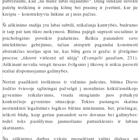
pabrėždami, kad „tai mane labai sujaudino“. Daug sunkiau suvokti
patirtų troškimų ir emocijų kilmę bei prasmę ir įvertinti, kur jie
kreipia – konstruktyvia linkme ar į mus pačius.
Ši aiškinimo stadija yra labai subtili, reikalauja kantrybės, budrumo
ir taip pat tam tikro mokymosi. Būtina pajėgti suprasti socialinio ir
psichologinio poveikio padarinius. Reikia panaudoti savo
intelektinius gebėjimus, tačiau atsispirti pagundai konstruoti
abstrakčias teorijas apie tai, kas būtų gera ir gražu: ir įžvelgimo
procese „tikrovė viršesnė už idėją“ (
Evangelii gaudium
, 231).
Aiškinant nevalia vengti tiesaus žvilgsnio į tikrovę ir reikia pasverti
realiai disponuojamas galimybes.
Norint paaiškinti troškimus ir vidinius judesius, būtina Dievo
žodžio šviesoje sąžiningai pažvelgti į moralinius krikščioniškojo
gyvenimo reikalavimus, visada stengiantis juos pritaikyti
konkrečioje gyvenimo situacijoje. Tokios pastangos skatina
nesitenkinti legalistinės logikos būtinu minimumu, bet, priešingai,
ieškoti būdų, kaip geriau panaudoti savo dovanas bei galimybes:
todėl toks pasiūlymas jaunuoliams patrauklesnis ir labiau
skatinantis.
Šis aiškinimo darbas vyksta puoselėjant vidinį dialogą su