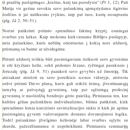
iš pradžių paslaptingas „kraštas, kurį tau parodysiu“ (
Pr
1, 12). Pati
Marija vis geriau suvokia savo pašaukimą apmąstydama išgirstus
žodžius ir jai nutikusius įvykius, taip pat tuos, kurių nesupranta
(plg.
Lk
2, 50–51).
Norint patikrinti priimto sprendimo faktinę kryptį, esmingai
svarbus yra laikas. Kaip mokoma kiekviename Biblijos puslapyje,
nėra pašaukimo, kuris nebūtų orientuotas į kokią nors užduotį,
priimamą su baime ar užsidegimu.
Priimti užduotį reiškia būti pasirengusiam rizikuoti savo gyvenimu
ir eiti kryžiaus keliu, sekti pėdomis Jėzaus, ryžtingai pasukusio į
Jeruzalę (plg.
Lk
9, 51) paaukoti savo gyvybės už žmoniją. Tik
atsisakant atsistoti su savo poreikiais scenos viduryje, atsiveria
erdvė priimti Dievo planą, kuris gali reikšti šeimą, įšventinamąją
tarnybą ar pašvęstąjį gyvenimą, taip pat sąžiningą profesinį
gyvenimą ir nuoširdžią bendrojo gėrio paiešką. Pirmiausia ten, kur
kultūra giliau paženklinta individualizmo, būtina patikrinti, kiek
sprendimus lemia narcizinės savirealizacijos siekis ir kiek jie apima
pasirengimą gyventi vadovaujantis dosnaus dovanojimosi logika.
Todėl pašaukimo įžvelgimo kelionėje labai svarbus sąlytis su
skurdu, pažeidžiamumu ir nepritekliumi. Pirmiausia seminarijų