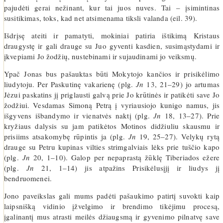
pajudėti gerai nežinant, kur tai juos nuves. Tai – įsimintinas
susitikimas, toks, kad net atsimenama tiksli valanda (eil. 39).
Išdrįsę ateiti ir pamatyti, mokiniai patiria ištikimą Kristaus
draugystę ir gali drauge su Juo gyventi kasdien, susimąstydami ir
įkvepiami Jo žodžių, nustebinami ir sujaudinami jo veiksmų.
Ypač Jonas bus pašauktas būti Mokytojo kančios ir prisikėlimo
liudytoju. Per Paskutinę vakarienę (plg.
Jn
13, 21–29) jo artumas
Jėzui paskatins jį priglausti galvą prie Jo krūtinės ir patikėti save Jo
žodžiui. Vesdamas Simoną Petrą į vyriausiojo kunigo namus, jis
išgyvens išbandymo ir vienatvės naktį (plg.
Jn
18, 13–27). Prie
kryžiaus dalysis su jam patikėtos Motinos didžiuliu skausmu ir
prisiims atsakomybę rūpintis ja (plg.
Jn
19, 25–27). Velykų rytą
drauge su Petru kupinas vilties strimgalviais lėks prie tuščio kapo
(plg.
Jn
20, 1–10). Galop per nepaprastą žūklę Tiberiados ežere
(plg.
Jn
21, 1–14) jis atpažins Prisikėlusįjį ir liudys jį
bendruomenei.
Jono paveikslas gali mums padėti pašaukimo patirtį suvokti kaip
laipsnišką vidinio įžvelgimo ir brendimo tikėjimu procesą,
įgalinantį mus atrasti meilės džiaugsmą ir gyvenimo pilnatvę save