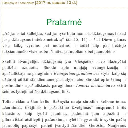
[2017 m. sausio 13 d.]
Pratarmė
„Aš jums tai kalbėjau, kad jumyse būtų manasis džiaugsmas ir kad
jūsų džiaugsmui nieko netrūktų“ (
Jn
15, 11) – štai Dievo planas
visų laikų vyrams bei moterims ir todėl taip pat trečiojo
tūkstantmečio visiems be išimties jaunuoliams bei jaunuolėms.
Skelbti Evangelijos džiaugsmą yra Viešpaties savo Bažnyčiai
patikėta užduotis. Sinode apie naująją evangelizaciją ir
apaštališkajame paraginime
Evangelium gaudium
svarstyta, kaip šią
užduotį atlikti šiandieniame pasaulyje; abu Sinodai apie šeimą ir
posinodinis apaštališkasis paraginimas
Amoris laetitia
buvo skirti
šeimos lydėjimui šio džiaugsmo link.
Toliau eidama šiuo keliu, Bažnyčia nauja sinodine kelione tema:
„Jaunimas, tikėjimas ir pašaukimo įžvelgimas“ nusprendė imtis
klausimo, kaip lydėti jaunimą, padedant jam atpažinti ir
pilnatviškai atsiliepti į pašaukimą mylėti ir gyventi, ir sykiu pačių
jaunuolių paprašyti padėti įvardyti šiandien Gerosios Naujienos