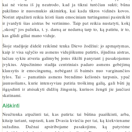
kai nė viena iš jų neatrodo, kad ja tikrai turėčiau sukti; būna
pakilimo ir nuosmukio akimirkų, kai kada tikros vidinės kovos.
Norint atpažinti reikia leisti šiam emociniam turtingumui pasireikšti
ir įvardyti šias aistras be vertinimo. Taip pat reikia nustatyti, kokį
„skonį“ jos palieka, t. y. darną ar nedarną tarp to, ką patiriu, ir to,
kas glūdi giliai mano viduje.
Šioje stadijoje didelė reikšmė tenka Dievo žodžiui: jo apmąstymas,
kaip ir visa sąlyčio su asmens vidujiškumu patirtis, išjudina aistras,
tačiau sykiu atveria galimybę joms iškilti panyrant į pasakojamus
įvykius. Atpažinimo stadija centriniais padaro asmens gebėjimą
klausytis ir emocingumą, nebėgant iš baimės nuo varginančios
tylos. Tai – pamatinis asmens brendimo kelionės tarpsnis, ypač
jaunuoliams, kurie intensyviau patiria troškimų galią, gali būti jų
išgąsdinti ir atsisakyti didžių žingsnių, kuriuos žengti jie jaučiasi
skatinami.
Aiškinti
Neužtenka atpažinti tai, kas patirta: tai būtina paaiškinti, arba,
kitaip tariant, suprasti, kam Dvasia kviečia per tai, ką kiekviename
sužadina. Dažnai apsiribojame pasakojimu, ką patyrėme