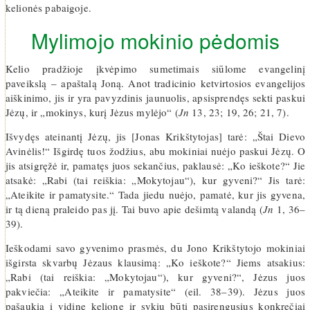
kelionės pabaigoje.
Mylimojo mokinio pėdomis
Kelio pradžioje įkvėpimo sumetimais siūlome evangelinį
paveikslą – apaštalą Joną. Anot tradicinio ketvirtosios evangelijos
aiškinimo, jis ir yra pavyzdinis jaunuolis, apsisprendęs sekti paskui
Jėzų, ir „mokinys, kurį Jėzus mylėjo“ (
Jn
13, 23; 19, 26; 21, 7).
Išvydęs ateinantį Jėzų, jis [Jonas Krikštytojas] tarė: „Štai Dievo
Avinėlis!“ Išgirdę tuos žodžius, abu mokiniai nuėjo paskui Jėzų. O
jis atsigręžė ir, pamatęs juos sekančius, paklausė: „Ko ieškote?“ Jie
atsakė: „Rabi (tai reiškia: „Mokytojau“), kur gyveni?“ Jis tarė:
„Ateikite ir pamatysite.“ Tada jiedu nuėjo, pamatė, kur jis gyvena,
ir tą dieną praleido pas jį. Tai buvo apie dešimtą valandą (
Jn
1, 36–
39).
Ieškodami savo gyvenimo prasmės, du Jono Krikštytojo mokiniai
išgirsta skvarbų Jėzaus klausimą: „Ko ieškote?“ Jiems atsakius:
„Rabi (tai reiškia: „Mokytojau“), kur gyveni?“, Jėzus juos
pakviečia: „Ateikite ir pamatysite“ (eil. 38–39). Jėzus juos
pašaukia į vidinę kelionę ir sykiu būti pasirengusius konkrečiai