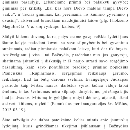
gimimas pasaulyje, gebančiame priimti bei palaikyti gyvybę;
gimimas per krikštą, „kai kas nors Dievo malone tampa Dievo
vaiku“; ir trečias gimimas, kai pereinama „iš kūninio gyvenimo į
dvasinį“, atsiveriant brandžiam naudojimuisi laisve (plg. Filokseno
Magubiečio, V a. sirų vyskupo, kalbos, 9).
Siūlyti kitiems dovaną, kurią patys esame gavę, reiškia lydėti juos
šiame kelyje padedant kovoti su savo silpnybėmis bei gyvenimo
sunkumais, tačiau pirmiausia palaikant laisvę, kuri dar tik bręsta.
Atsižvelgiant į visa tai Bažnyčia, pradedant nuo jos ganytojų,
skatinama įsitraukti į diskusiją ir iš naujo atrasti savo sergėjimo
pašaukimą, kaip savo pontifikato pradžioje priminė popiežius
Pranciškus: „Rūpinimasis, sergėjimas reikalauja gerumo,
reikalauja, kad tai būtų daroma švelniai. Evangelijoje Juozapas
pasirodo kaip tvirtas, narsus, darbštus vyras, tačiau viduje labai
švelnus, ir tas švelnumas nėra silpnojo dorybė, ne, priešingai: jis
liudija dvasios tvirtumą ir gebėjimą rodyti dėmesį, atjausti, tikrai
atsiverti kitiems, mylėti“ (Pamokslas per inauguracijos šv. Mišias,
2013 03 19).
Šiuo atžvilgiu čia dabar pateiksime kelias mintis apie jaunuolių
lydėjimą, kuris grindžiamas tikėjimu įsiklausant į Bažnyčios