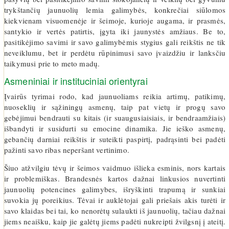
trykštančių jaunuolių lemia galimybės, konkrečiai siūlomos
kiekvienam visuomenėje ir šeimoje, kurioje augama, ir prasmės,
santykio ir vertės patirtis, įgyta iki jaunystės amžiaus. Be to,
pasitikėjimo savimi ir savo galimybėmis stygius gali reikštis ne tik
neveiklumu, bet ir perdėtu rūpinimusi savo įvaizdžiu ir lanksčiu
taikymusi prie to meto madų.
Asmeniniai ir instituciniai orientyrai
Įvairūs tyrimai rodo, kad jaunuoliams reikia artimų, patikimų,
nuoseklių ir sąžiningų asmenų, taip pat vietų ir progų savo
gebėjimui bendrauti su kitais (ir suaugusiaisiais, ir bendraamžiais)
išbandyti ir susidurti su emocine dinamika. Jie ieško asmenų,
gebančių darniai reikštis ir suteikti paspirtį, padrąsinti bei padėti
pažinti savo ribas neperšant vertinimo.
Šiuo atžvilgiu tėvų ir šeimos vaidmuo išlieka esminis, nors kartais
ir problemiškas. Brandesnės kartos dažnai linkusios nuvertinti
jaunuolių potencines galimybes, išryškinti trapumą ir sunkiai
suvokia jų poreikius. Tėvai ir auklėtojai gali priešais akis turėti ir
savo klaidas bei tai, ko nenorėtų sulaukti iš jaunuolių, tačiau dažnai
jiems neaišku, kaip jie galėtų jiems padėti nukreipti žvilgsnį į ateitį.