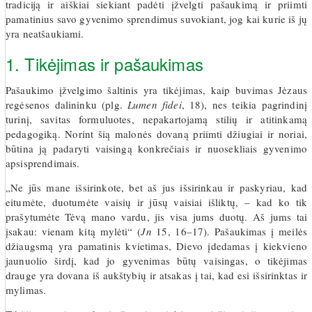
tradiciją ir aiškiai siekiant padėti įžvelgti pašaukimą ir priimti
pamatinius savo gyvenimo sprendimus suvokiant, jog kai kurie iš jų
yra neatšaukiami.
1. Tikėjimas ir pašaukimas
Pašaukimo įžvelgimo šaltinis yra tikėjimas, kaip buvimas Jėzaus
regėsenos dalininku (plg.
Lumen fidei
, 18), nes teikia pagrindinį
turinį, savitas formuluotes, nepakartojamą stilių ir atitinkamą
pedagogiką. Norint šią malonės dovaną priimti džiugiai ir noriai,
būtina ją padaryti vaisingą konkrečiais ir nuosekliais gyvenimo
apsisprendimais.
„Ne jūs mane išsirinkote, bet aš jus išsirinkau ir paskyriau, kad
eitumėte, duotumėte vaisių ir jūsų vaisiai išliktų, – kad ko tik
prašytumėte Tėvą mano vardu, jis visa jums duotų. Aš jums tai
įsakau: vienam kitą mylėti“ (
Jn
15, 16–17). Pašaukimas į meilės
džiaugsmą yra pamatinis kvietimas, Dievo įdedamas į kiekvieno
jaunuolio širdį, kad jo gyvenimas būtų vaisingas, o tikėjimas
drauge yra dovana iš aukštybių ir atsakas į tai, kad esi išsirinktas ir
mylimas.