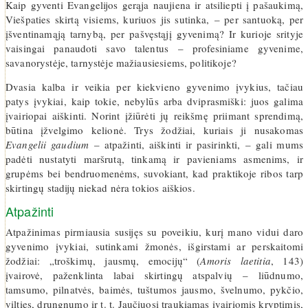
Kaip gyventi Evangelijos gerąja naujiena ir atsiliepti į pašaukimą,
Viešpaties skirtą visiems, kuriuos jis sutinka, – per santuoką, per
įšventinamąją tarnybą, per pašvęstąjį gyvenimą? Ir kurioje srityje
vaisingai panaudoti savo talentus – profesiniame gyvenime,
savanorystėje, tarnystėje mažiausiesiems, politikoje?
Dvasia kalba ir veikia per kiekvieno gyvenimo įvykius, tačiau
patys įvykiai, kaip tokie, nebylūs arba dviprasmiški: juos galima
įvairiopai aiškinti. Norint įžiūrėti jų reikšmę priimant sprendimą,
būtina įžvelgimo kelionė. Trys žodžiai, kuriais ji nusakomas
Evangelii gaudium
– atpažinti, aiškinti ir pasirinkti, – gali mums
padėti nustatyti maršrutą, tinkamą ir pavieniams asmenims, ir
grupėms bei bendruomenėms, suvokiant, kad praktikoje ribos tarp
skirtingų stadijų niekad nėra tokios aiškios.
Atpažinti
Atpažinimas pirmiausia susijęs su poveikiu, kurį mano vidui daro
gyvenimo įvykiai, sutinkami žmonės, išgirstami ar perskaitomi
žodžiai: „troškimų, jausmų, emocijų“ (
Amoris laetitia
, 143)
įvairovė, paženklinta labai skirtingų atspalvių – liūdnumo,
tamsumo, pilnatvės, baimės, tuštumos jausmo, švelnumo, pykčio,
vilties, drungnumo ir t. t. Jaučiuosi traukiamas įvairiomis kryptimis,