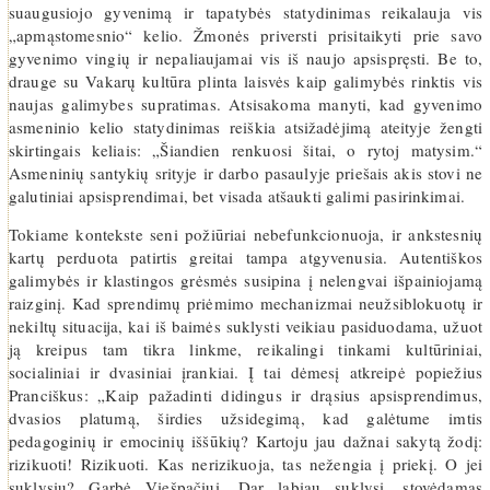
suaugusiojo gyvenimą ir tapatybės statydinimas reikalauja vis
„apmąstomesnio“ kelio. Žmonės priversti prisitaikyti prie savo
gyvenimo vingių ir nepaliaujamai vis iš naujo apsispręsti. Be to,
drauge su Vakarų kultūra plinta laisvės kaip galimybės rinktis vis
naujas galimybes supratimas. Atsisakoma manyti, kad gyvenimo
asmeninio kelio statydinimas reiškia atsižadėjimą ateityje žengti
skirtingais keliais: „Šiandien renkuosi šitai, o rytoj matysim.“
Asmeninių santykių srityje ir darbo pasaulyje priešais akis stovi ne
galutiniai apsisprendimai, bet visada atšaukti galimi pasirinkimai.
Tokiame kontekste seni požiūriai nebefunkcionuoja, ir ankstesnių
kartų perduota patirtis greitai tampa atgyvenusia. Autentiškos
galimybės ir klastingos grėsmės susipina į nelengvai išpainiojamą
raizginį. Kad sprendimų priėmimo mechanizmai neužsiblokuotų ir
nekiltų situacija, kai iš baimės suklysti veikiau pasiduodama, užuot
ją kreipus tam tikra linkme, reikalingi tinkami kultūriniai,
socialiniai ir dvasiniai įrankiai. Į tai dėmesį atkreipė popiežius
Pranciškus: „Kaip pažadinti didingus ir drąsius apsisprendimus,
dvasios platumą, širdies užsidegimą, kad galėtume imtis
pedagoginių ir emocinių iššūkių? Kartoju jau dažnai sakytą žodį:
rizikuoti! Rizikuoti. Kas nerizikuoja, tas nežengia į priekį. O jei
suklysiu? Garbė Viešpačiui. Dar labiau suklysi, stovėdamas