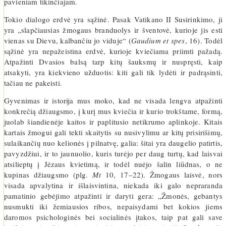
pavieniam tikinčiajam.
Tokio dialogo erdvė yra sąžinė. Pasak Vatikano II Susirinkimo, ji
yra „slapčiausias žmogaus branduolys ir šventovė, kurioje jis esti
vienas su Dievu, kalbančiu jo viduje“ (
Gaudium et spes
, 16). Todėl
sąžinė yra nepažeistina erdvė, kurioje kviečiama priimti pažadą.
Atpažinti Dvasios balsą tarp kitų šauksmų ir nuspręsti, kaip
atsakyti, yra kiekvieno užduotis: kiti gali tik lydėti ir padrąsinti,
tačiau ne pakeisti.
Gyvenimas ir istorija mus moko, kad ne visada lengva atpažinti
konkrečią džiaugsmo, į kurį mus kviečia ir kurio trokštame, formą,
juolab šiandienėje kaitos ir paplitusio netikrumo aplinkoje. Kitais
kartais žmogui gali tekti skaitytis su nusivylimu ar kitų prisirišimų,
sulaikančių nuo kelionės į pilnatvę, galia: šitai yra daugelio patirtis,
pavyzdžiui, ir to jaunuolio, kuris turėjo per daug turtų, kad laisvai
atsilieptų į Jėzaus kvietimą, ir todėl nuėjo šalin liūdnas, o ne
kupinas džiaugsmo (plg.
Mt
10, 17–22). Žmogaus laisvė, nors
visada apvalytina ir išlaisvintina, niekada iki galo nepraranda
pamatinio gebėjimo atpažinti ir daryti gera: „Žmonės, gebantys
nusmukti iki žemiausios ribos, nepaisydami bet kokios jiems
daromos psichologinės bei socialinės įtakos, taip pat gali save