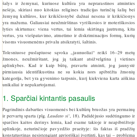
šalys ir žemynai, kuriuose kultūra yra neprarastinos atminties
nešėja, skiriasi nuo kitokias religines tradicijas turinčių šalių bei
žemynų kultūros, kur krikščionybė dažnai nesena ir krikščionys
yra mažuma. Galiausiai neužmirštinas vyriškosios ir moteriškosios
lyties skirtumas: viena vertus, tai lemia skirtingą jautrumą, kita
vertus, yra viešpatavimo, atmetimo ir diskriminacijos formų, kurių
visoms visuomenėms privalu atsikratyti, šaltinis.
Tolesniuose puslapiuose sąvoka „jaunuoliai“ reikš 16–29 metų
žmones, neužmirštant, jog ją taikant atsižvelgtina į vietines
aplinkybes. Kad ir kaip būtų, pravartu atminti, jog jaunystė
pirmiausia identifikuotina ne su kokia nors apibrėžta žmonių
kategorija, bet yra gyvenimo tarpsnis, kurį kiekviena karta aiškina
unikaliai ir nepakartojamai.
1. Sparčiai kintantis pasaulis
Pagrindinis dabarties visuomenės bei kultūrų bruožas yra permainų
ir pervartų sparta (plg.
Laudato si‘
, 18). Padidėjusio sudėtingumo ir
sparčios kaitos derinys lemia, kad esame takioje ir neapibrėžtoje
aplinkoje, neturinčioje pavyzdžio praeityje: šis faktas iš pradžių
konstatuotinas nesistengiant aprioriškai įvertinti, kas tai – problema