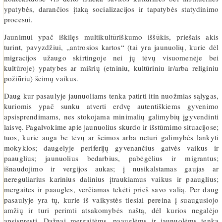
ypatybės, darančios įtaką socializacijos ir tapatybės statydinimo
procesui.
Jaunimui ypač iškilęs multikultūriškumo iššūkis, priešais akis
turint, pavyzdžiui, „antrosios kartos“ (tai yra jaunuolių, kurie dėl
migracijos užaugo skirtingoje nei jų tėvų visuomenėje bei
kultūroje) ypatybes ar mišrių (etniniu, kultūriniu ir/arba religiniu
požiūriu) šeimų vaikus.
Daug kur pasaulyje jaunuoliams tenka patirti itin nuožmias sąlygas,
kuriomis ypač sunku atverti erdvę autentiškiems gyvenimo
apsisprendimams, nes stokojama minimalių galimybių įgyvendinti
laisvę. Pagalvokime apie jaunuolius skurdo ir išstūmimo situacijose;
tuos, kurie auga be tėvų ar šeimos arba neturi galimybės lankyti
mokyklos; daugelyje periferijų gyvenančius gatvės vaikus ir
paauglius; jaunuolius bedarbius, pabėgėlius ir migrantus;
išnaudojimo ir vergijos aukas; į nusikalstamas gaujas ar
nereguliarius karinius dalinius įtraukiamus vaikus ir paauglius;
mergaites ir paaugles, verčiamas tekėti prieš savo valią. Per daug
pasaulyje yra tų, kurie iš vaikystės tiesiai pereina į suaugusiojo
amžių ir turi perimti atsakomybės naštą, dėl kurios negalėjo
apsispręsti. Dažnai mergaitėms, paauglėms ir jaunuolėms tenka