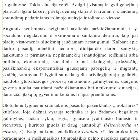
ar galimybė. Tokia situacija verčia žvelgti į visumą ir įgyti gebėjimą
planuoti ilgam laikui į priekį, dėmesį skiriant tvarumui ir šiandienių
sprendimų padariniams tolimoje ateityje ir tolimose vietose.
Augantis netikrumas neigiamai atsiliepia pažeidžiamumui, t. y.
socialinio negalavimo ir ekonominio sunkumo deriniui, taip pat
plačių visuomenės sluoksnių jaučiamam nesaugumui. Kalbant apie
darbo pasaulį, minėtini nedarbo, didėjančio darbo santykių
lankstumo ir pirmiausia nepilnamečių išnaudojimo reiškiniai arba
politinių, ekonominių, socialinių ir net ekologinių priežasčių,
paaiškinančių eksponentiškai gausėjantį pabėgėlių ir migrantų
skaičių, sampyna. Palyginti su nedaugeliu privilegijuotųjų, galinčių
naudotis globalizacijos procesų siūlomomis galimybėmis, daugelis
gyvena nuolat patirdami pažeidžiamumo bei netikrumo situacijas,
darančias įtaką jų gyvenimo keliams ir apsisprendimams.
Globaliniu lygmeniu šiuolaikinis pasaulis paženklintas „mokslinės“
kultūros. Joje dažnai vyrauja technika ir jos žadamos begalinės
galimybės, tačiau sykiu, regis, „gausėja įvairiausio liūdesio ir
vienatvės, į kuriuos įpuola ir daug jaunuolių“ (
Misericordia et
misera
, 3). Kaip mokoma enciklikoje
Laudato si‘
, technokratinės
paradigmos ir mėšlungiškos trumpalaikio pelno paieškos sampyna