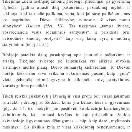
Tikėjimas „nėra nedrąsių žmonių priebėga, priešingai, jis gyvenimą
išplečia, įgalina atrasti didį pašaukimą, pašaukimą mylėti, ir
laiduoja, kad ta meilė patikima, verta, kad jai save patikėtum, nes
jos pagrindas – Dievo ištikimybė, tvirtesnė už visas mano
silpnybes“ (
Lumen fidei
, 53). Tas tikėjimas „tampa šviesa,
apšviečiančia visus socialinius santykius“, ir prisideda prie
„visuotinės žmonių brolystės“ tarp visų laikų vyrų ir moterų
statydinimo (ten pat, 54).
Biblijoje pateikta daug pasakojimų apie jaunuolių pašaukimą ir
atsaką. Tikėjimo šviesoje jie laipsniškai vis aiškiau suvokia
aistringos meilės planą, Dievo sumanytą kiekvienam. To Dievas
norėjo kiekvienu savo veiksmu sukurdamas pasaulį kaip „gerą“
vietą, gebančią priimti gyvybę ir teikiančią erdvę santykiams,
kuriais galima pasitikėti.
Tikėti reiškia įsiklausyti į Dvasią ir visu protu bei visais jausmais
įsitraukti į dialogą su Žodžiu, kuris yra kelias, tiesa ir gyvenimas
(plg.
Jn
14, 6), mokytis juo pasitikėti konkrečioje kasdienybėje,
akimirkomis, kai artinasi kryžius ir kai prisikėlimo ženklų
akivaizdoje išgyvenamas džiaugsmas – taip, kaip darė „mylimasis
mokinys“. Šis iššūkis kyla ir visai krikščionių bendruomenei, ir