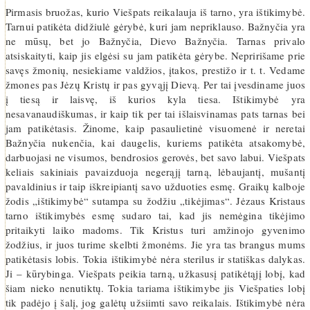
Pirmasis bruožas, kurio Viešpats reikalauja iš tarno, yra ištikimybė.
Tarnui patikėta didžiulė gėrybė, kuri jam nepriklauso. Bažnyčia yra
ne mūsų, bet jo Bažnyčia, Dievo Bažnyčia. Tarnas privalo
atsiskaityti, kaip jis elgėsi su jam patikėta gėrybe. Nepririšame prie
savęs žmonių, nesiekiame valdžios, įtakos, prestižo ir t. t. Vedame
žmones pas Jėzų Kristų ir pas gyvąjį Dievą. Per tai įvesdiname juos
į tiesą ir laisvę, iš kurios kyla tiesa. Ištikimybė yra
nesavanaudiškumas, ir kaip tik per tai išlaisvinamas pats tarnas bei
jam patikėtasis. Žinome, kaip pasaulietinė visuomenė ir neretai
Bažnyčia nukenčia, kai daugelis, kuriems patikėta atsakomybė,
darbuojasi ne visumos, bendrosios gerovės, bet savo labui. Viešpats
keliais sakiniais pavaizduoja negerąjį tarną, lėbaujantį, mušantį
pavaldinius ir taip iškreipiantį savo užduoties esmę. Graikų kalboje
žodis „ištikimybė“ sutampa su žodžiu „tikėjimas“. Jėzaus Kristaus
tarno ištikimybės esmę sudaro tai, kad jis nemėgina tikėjimo
pritaikyti laiko madoms. Tik Kristus turi amžinojo gyvenimo
žodžius, ir juos turime skelbti žmonėms. Jie yra tas brangus mums
patikėtasis lobis. Tokia ištikimybė nėra sterilus ir statiškas dalykas.
Ji – kūrybinga. Viešpats peikia tarną, užkasusį patikėtąjį lobį, kad
šiam nieko nenutiktų. Tokia tariama ištikimybe jis Viešpaties lobį
tik padėjo į šalį, jog galėtų užsiimti savo reikalais. Ištikimybė nėra