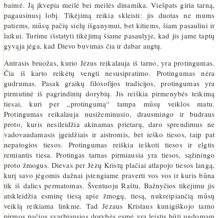
baimė. Ją įkvepia meilė bei meilės dinamika. Viešpats giria tarną,
pagausinusį lobį. Tikėjimą reikia skleisti: jis duotas ne mums
patiems, mūsų pačių sielų išganymui, bet kitiems, šiam pasauliui ir
laikui. Turime išstatyti tikėjimą šiame pasaulyje, kad jis jame taptų
gyvąja jėga, kad Dievo buvimas čia ir dabar augtų.
Antrasis bruožas, kurio Jėzus reikalauja iš tarno, yra protingumas.
Čia iš karto reikėtų vengti nesusipratimo. Protingumas nėra
gudrumas. Pasak graikų filosofijos tradicijos, protingumas yra
pirmutinė iš pagrindinių dorybių. Jis reiškia pirmenybės teikimą
tiesai, kuri per „protingumą“ tampa mūsų veik­los matu.
Protingumas reikalauja nusižeminusio, drausmingo ir budraus
proto, kuris nesileidžia akinamas prietarų, daro sprendimus ne
vadovaudamasis įgeidžiais ir aistromis, bet ieško tiesos, taip pat
nepatogios tiesos. Protingumas reiškia ieškoti tiesos ir elgtis
remiantis tiesa. Protingas tarnas pirmiausia yra tiesos, sąžiningo
proto žmogus. Dievas per Jėzų Kristų plačiai atlapojo tiesos langą,
kurį savo jėgomis dažnai įstengiame praverti vos vos ir kuris būna
tik iš dalies permatomas. Šventuoju Raštu, Bažnyčios tikėjimu jis
atskleidžia esminę tiesą apie žmogų, tiesą, nukreipiančią mūsų
veiklą reikiama linkme. Tad Jėzaus Kristaus kunigiškojo tarno
pirmos pačios svarbiausios dorybės esmė yra leistis būti ugdomam