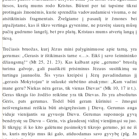
tiesos, kurią mums rodo Kristus. Būtent per tai tapsime tikrai
protingais žmonėmis, kurie sprendžia vadovaudamiesi visuma, o ne
atsitiktiniais fragmentais. Žvelgiame į pasaulį ir žmones bei
atpažįstame, kas iš tikro vertinga gyvenime, ne pravėrę siaurą mūsų
pačių gudrumo langelį, bet pro platų, Kristaus mums atvertą langą į
tiesą.
Trečiasis bruožas, kurį Jėzus mini palyginimuose apie tarną, yra
gerumas: „Gerasis ir ištikimasis tarne <…>. Eikš į savo šeimininko
džiaugsmą!“ (Mt 25, 21. 23). Kas kalbant apie „gerumo“ bruožą
turima galvoje, gali paaiškėti prisiminus Jėzaus susitikimą su
turtingu jaunuoliu. Šis vyras kreipėsi į Jėzų pavadindamas jį
„gerasis Mokytojau“ ir sulaukė stebėtino atsakymo: „Kam vadini
mane geru? Niekas nėra geras, tik vienas Dievas“ (Mk 10, 17 ir t.).
Geras tikrąja šio žodžio reikšme yra tik Dievas. Jis yra absoliutus
Gėris, pats gerumas. Todėl būti geram kūriniui – žmogui
neišvengiamai reiškia būti atsigręžusiam į Dievą. Gerumas auga
viduje vienijantis su gyvuoju Dievu. Gerumas suponuoja gyvą
bendrystę su Dievu – Gėriu, vis glaudesnį vidinį vienijimąsi su juo.
Iš tikrųjų: iš ko kito galėtume pasimokyti tikrojo gerumo, jei ne iš
to, kuris mylėjo mus iki galo, atiduodamas savo gyvybę (plg. Jn