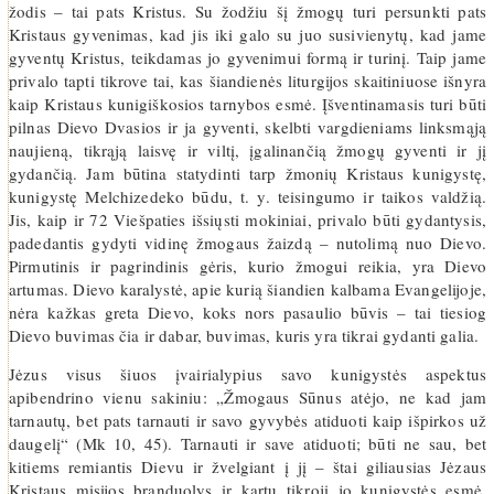
žodis – tai pats Kristus. Su žodžiu šį žmogų turi persunkti pats
Kristaus gyvenimas, kad jis iki galo su juo susivienytų, kad jame
gyventų Kristus, teikdamas jo gyvenimui formą ir turinį. Taip jame
privalo tapti tikrove tai, kas šiandienės liturgijos skaitiniuose išnyra
kaip Kristaus kunigiškosios tarnybos esmė. Įšventinamasis turi būti
pilnas Dievo Dvasios ir ja gyventi, skelbti vargdieniams linksmąją
naujieną, tikrąją laisvę ir viltį, įgalinančią žmogų gyventi ir jį
gydančią. Jam būtina statydinti tarp žmonių Kristaus kunigystę,
kunigystę Melchizedeko būdu, t. y. teisingumo ir taikos valdžią.
Jis, kaip ir 72 Viešpaties išsiųsti mokiniai, privalo būti gydantysis,
padedantis gydyti vidinę žmogaus žaizdą – nutolimą nuo Dievo.
Pirmutinis ir pagrindinis gėris, kurio žmogui reikia, yra Dievo
artumas. Dievo karalystė, apie kurią šiandien kalbama Evangelijoje,
nėra kažkas greta Dievo, koks nors pasaulio būvis – tai tiesiog
Dievo buvimas čia ir dabar, buvimas, kuris yra tikrai gydanti galia.
Jėzus visus šiuos įvairialypius savo kunigystės aspektus
apibendrino vienu sakiniu: „Žmogaus Sūnus atėjo, ne kad jam
tarnautų, bet pats tarnauti ir savo gyvybės atiduoti kaip išpirkos už
daugelį“ (Mk 10, 45). Tarnauti ir save atiduoti; būti ne sau, bet
kitiems remiantis Dievu ir žvelgiant į jį – štai giliausias Jėzaus
Kristaus misijos branduolys ir kartu tikroji jo kunigystės esmė.