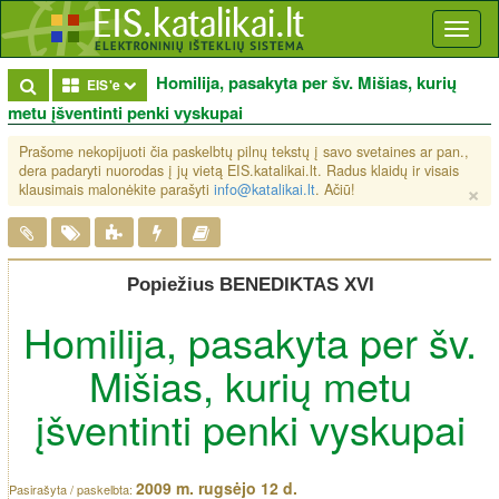
Toggl
naviga
Homilija, pasakyta per šv. Mišias, kurių
Toggle Dropdown
EIS'e
metu įšventinti penki vyskupai
Prašome nekopijuoti čia paskelbtų pilnų tekstų į savo svetaines ar pan.,
dera padaryti nuorodas į jų vietą EIS.katalikai.lt. Radus klaidų ir visais
×
klausimais malonėkite parašyti
info@katalikai.lt
. Ačiū!
Popiežius BENEDIKTAS XVI
Homilija, pasakyta per šv.
Mišias, kurių metu
įšventinti penki vyskupai
2009 m. rugsėjo 12 d.