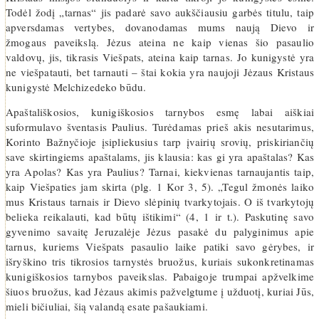
Todėl žodį „tarnas“ jis padarė savo aukščiausiu garbės titulu, taip
apversdamas vertybes, dovanodamas mums naują Dievo ir
žmogaus paveikslą. Jėzus ateina ne kaip vienas šio pasaulio
valdovų, jis, tikrasis Viešpats, ateina kaip tarnas. Jo kunigystė yra
ne viešpatauti, bet tarnauti – štai kokia yra naujoji Jėzaus Kristaus
kunigystė Melchizedeko būdu.
Apaštališkosios, kunigiškosios tarnybos esmę labai aiškiai
suformulavo šventasis Paulius. Turėdamas prieš akis nesutarimus,
Korinto Bažnyčioje įsipliekusius tarp įvairių srovių, priskiriančių
save skirtingiems apaštalams, jis klausia: kas gi yra apaštalas? Kas
yra Apolas? Kas yra Paulius? Tarnai, kiekvienas tarnaujantis taip,
kaip Viešpaties jam skirta (plg. 1 Kor 3, 5). „Tegul žmonės laiko
mus Kristaus tarnais ir Dievo slėpinių tvarkytojais. O iš tvarkytojų
belieka reikalauti, kad būtų ištikimi“ (4, 1 ir t.). Paskutinę savo
gyvenimo savaitę Jeruzalėje Jėzus pasakė du palyginimus apie
tarnus, kuriems Viešpats pasaulio laike patiki savo gėrybes, ir
išryškino tris tikrosios tarnystės bruožus, kuriais sukonkretinamas
kunigiškosios tarnybos paveikslas. Pabaigoje trumpai apžvelkime
šiuos bruožus, kad Jėzaus akimis pažvelgtume į užduotį, kuriai Jūs,
mieli bičiuliai, šią valandą esate pašaukiami.