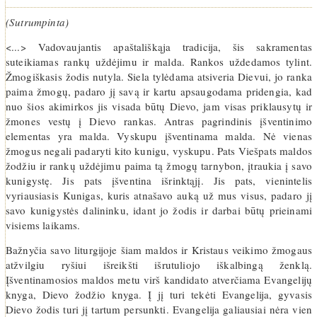
(Sutrumpinta)
<...> Vadovaujantis apaštališkąja tradicija, šis sakramentas
suteikiamas rankų uždėjimu ir malda. Rankos uždedamos tylint.
Žmogiškasis žodis nutyla. Siela tylėdama atsiveria Dievui, jo ranka
paima žmogų, padaro jį savą ir kartu apsaugodama pridengia, kad
nuo šios akimirkos jis visada būtų Dievo, jam visas priklausytų ir
žmones vestų į Dievo rankas. Antras pagrindinis įšventinimo
elementas yra malda. Vyskupu įšventinama malda. Nė vienas
žmogus negali padaryti kito kunigu, vyskupu. Pats Viešpats maldos
žodžiu ir rankų uždėjimu paima tą žmogų tarnybon, įtraukia į savo
kunigystę. Jis pats įšventina išrinktąjį. Jis pats, vienintelis
vyriausiasis Kunigas, kuris atnašavo auką už mus visus, padaro jį
savo kunigystės dalininku, idant jo žodis ir darbai būtų prieinami
visiems laikams.
Bažnyčia savo liturgijoje šiam maldos ir Kristaus veikimo žmogaus
atžvilgiu ryšiui išreikšti išrutuliojo iškalbingą ženklą.
Įšventinamosios maldos metu virš kandidato atverčiama Evangelijų
knyga, Dievo žodžio knyga. Į jį turi tekėti Evangelija, gyvasis
Dievo žodis turi jį tartum persunkti. Evangelija galiausiai nėra vien