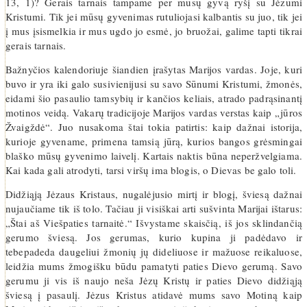
13, 1)? Gerais tarnais tampame per mūsų gyvą ryšį su Jėzumi
Kristumi. Tik jei mūsų gyvenimas rutuliojasi kalbantis su juo, tik jei
į mus įsismelkia ir mus ugdo jo esmė, jo bruožai, galime tapti tikrai
gerais tarnais.
Bažnyčios kalendoriuje šiandien įrašytas Marijos vardas. Joje, kuri
buvo ir yra iki galo susivienijusi su savo Sūnumi Kristumi, žmonės,
eidami šio pasaulio tamsybių ir kančios keliais, atrado padrąsinantį
motinos veidą. Vakarų tradicijoje Marijos vardas verstas kaip „jūros
Žvaigždė“. Juo nusakoma štai tokia patirtis: kaip dažnai istorija,
kurioje gyvename, primena tamsią jūrą, kurios bangos grėsmingai
blaško mūsų gyvenimo laivelį. Kartais naktis būna neperžvelgiama.
Kai kada gali atrodyti, tarsi viršų ima blogis, o Dievas be galo toli.
Didžiąją Jėzaus Kristaus, nugalėjusio mirtį ir blogį, šviesą dažnai
nujaučiame tik iš tolo. Tačiau ji visiškai arti sušvinta Marijai ištarus:
„Štai aš Viešpaties tarnaitė.“ Išvystame skaisčią, iš jos sklindančią
gerumo šviesą. Jos gerumas, kurio kupina ji padėdavo ir
tebepadeda daugeliui žmonių jų dideliuose ir mažuose reikaluose,
leidžia mums žmogišku būdu pamatyti paties Dievo gerumą. Savo
gerumu ji vis iš naujo neša Jėzų Kristų ir paties Dievo didžiąją
šviesą į pasaulį. Jėzus Kristus atidavė mums savo Motiną kaip