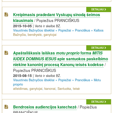
DETALIAU
Kreipimasis pradedant Vyskupų sinodą šeimos
/
Popiežius PRANCIŠKUS
klausimais
2015-10-05
|
Vertė ir skelbė BŽ.
Visuotinės Bažnyčios ištekliai
»
Popiežiai
»
Pranciškus
»
Kalbos
Bažnyčia
,
bendrystė
,
ganytojai
DETALIAU
Apaštališkasis laiškas
motu proprio
forma
MITIS
IUDEX DOMINUS IESUS
apie santuokos paskelbimo
/
niekine kanoninį procesą Kanonų teisės kodekse
Popiežius PRANCIŠKUS
2015-08-15
|
Vertė ir skelbė BŽ.
Visuotinės Bažnyčios ištekliai
»
Popiežiai
»
Pranciškus
»
Motu
proprio
atleidimas
,
ganytojai
,
kanonai
,
Santuoka
,
teisė
DETALIAU
/
Popiežius
Bendrosios audiencijos katechezė
PRANCIŠKUS