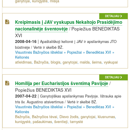
ganytojai
,
kunigystė
,
misija
DETALIAU
Kreipimasis į JAV vyskupus Nekaltojo Prasidėjimo
/
Popiežius BENEDIKTAS
nacionalinėje šventovėje
XVI
2008-04-16
|
Apaštališkoji kelionė į JAV ir apsilankymas JTO
būstinėje / Vertė ir skelbė BŽ.
Visuotinės Bažnyčios ištekliai
»
Popiežiai
»
Benediktas XVI
»
Kelionės
atleidimas
,
Bažnyčia
,
blogis
,
ganytojai
,
malda
,
šeima
,
vyskupai
DETALIAU
/
Homilija per Eucharistijos šventimą Pavijoje
Popiežius BENEDIKTAS XVI
2007-04-22
|
Ganytojiškas apsilankymas Pavijoje. Ištrauka apie
tris šv. Augustino atsivertimus / Vertė ir skelbė BŽ.
Visuotinės Bažnyčios ištekliai
»
Popiežiai
»
Benediktas XVI
»
Kelionės
Bažnyčia
,
Bažnyčios tėvai
,
Dievo žodis
,
ganytojai
,
klusnumas
,
kunigystė
,
pašaukimas
,
šventieji
,
tarnystė