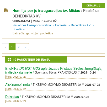
DETALIAU
/
Popiežius
Homilija per jo inauguracijos šv. Mišias
BENEDIKTAS XVI
2005-04-24
|
Vertė ir skelbė BŽ.
Visuotinės Bažnyčios ištekliai
»
Popiežiai
»
Benediktas XVI
»
Homilijos
Bažnyčia
,
ganytojai
,
popiežius
(current)
«
1
2
»
10 PASKUTINIŲ DB ĮRAŠŲ
Enciklika
DILEXIT NOS
apie Jėzaus Kristaus Širdies žmogiškąją
ir dieviškąją meilę
/
//
Šventasis Tėvas PRANCIŠKUS
2024-10-24
Įkelta: 2026-07-27
Aiškinamoji nota
/
//
TIKĖJIMO MOKYMO DIKASTERIJA
2026-07-02
Įkelta: 2026-07-24
Dekretas
/
//
TIKĖJIMO MOKYMO DIKASTERIJA
2026-07-02
Įkelta: 2026-07-24