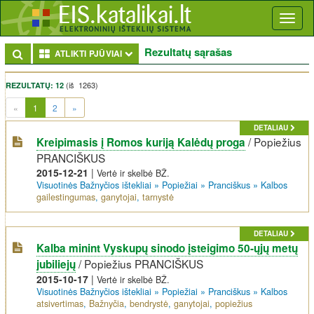
Toggl
naviga
Rezultatų sąrašas
Toggle Dropdown
ATLIKTI PJŪVIAI
(iš 1263)
REZULTATŲ: 12
(current)
«
1
2
»
DETALIAU
/
Popiežius
Kreipimasis į Romos kuriją Kalėdų proga
PRANCIŠKUS
2015-12-21
|
Vertė ir skelbė BŽ.
Visuotinės Bažnyčios ištekliai
»
Popiežiai
»
Pranciškus
»
Kalbos
gailestingumas
,
ganytojai
,
tarnystė
DETALIAU
Kalba minint Vyskupų sinodo įsteigimo 50-ųjų metų
/
Popiežius PRANCIŠKUS
jubiliejų
2015-10-17
|
Vertė ir skelbė BŽ.
Visuotinės Bažnyčios ištekliai
»
Popiežiai
»
Pranciškus
»
Kalbos
atsivertimas
,
Bažnyčia
,
bendrystė
,
ganytojai
,
popiežius