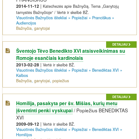
2014-11-12
|
Katechezės apie Bažnyčią. Tema „Ganytojų
tarnystės Bažnyčioje“ / Vertė ir skelbė BŽ.
Visuotinės Bažnyčios ištekliai
»
Popiežiai
»
Pranciškus
»
Audiencijos
Bažnyčia
,
ganytojai
DETALIAU
Šventojo Tėvo Benedikto XVI atsisveikinimas su
Romoje esančiais kardinolais
2013-02-28
|
Vertė ir skelbė BŽ.
Visuotinės Bažnyčios ištekliai
»
Popiežiai
»
Benediktas XVI
»
Kalbos
Bažnyčia
,
ganytojai
,
popiežius
DETALIAU
Homilija, pasakyta per šv. Mišias, kurių metu
/
Popiežius BENEDIKTAS
įšventinti penki vyskupai
XVI
2009-09-12
|
Vertė ir skelbė BŽ.
Visuotinės Bažnyčios ištekliai
»
Popiežiai
»
Benediktas XVI
»
Homilijos