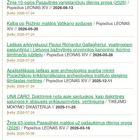
Žinia 10-osios Pasaulinės vargstančiųjų dienos proga (2026)
/
//
Popiežius LEONAS XIV
2026-06-13
Įkelta: 2026-07-24
Kalba po Rožinio maldos Vatikano soduose
/
Popiežius LEONAS
//
XIV
2026-05-30
Įkelta: 2026-07-24
Laiškas arkivyskupui Paului Richardui Gallagheriui, ypatingajam
pasiuntiniui į Lietuvos bažnytinės provincijos kanoninio įkūrimo
šimtmečio jubiliejų
/
//
Popiežius LEONAS XIV
2026-05-28
Įkelta: 2026-07-24
Apaštališkasis laiškas apie archeologijos svarbą minint
Popiežiškojo krikščioniškosios archeologijos instituto steigimo
šimtąsias metines
/
//
Popiežius LEONAS XIV
2025-12-11
Įkelta: 2026-07-24
UNA CARO
. Doktrininė nota apie santuokos, kaip išskirtinės
sąjungos ir abipusės priklausomybės, vertingumą
/
TIKĖJIMO
//
MOKYMO DIKASTERIJA
2025-11-25
Įkelta: 2026-07-24
Žinia 63-iosios Pasaulinės maldos už pašaukimus dienos proga
(2026)
/
//
Popiežius LEONAS XIV
2026-03-16
Įkelta: 2026-05-08