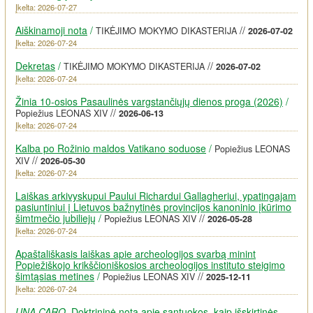
Įkelta: 2026-07-27
Aiškinamoji nota
/
//
TIKĖJIMO MOKYMO DIKASTERIJA
2026-07-02
Įkelta: 2026-07-24
Dekretas
/
//
TIKĖJIMO MOKYMO DIKASTERIJA
2026-07-02
Įkelta: 2026-07-24
Žinia 10-osios Pasaulinės vargstančiųjų dienos proga (2026)
/
//
Popiežius LEONAS XIV
2026-06-13
Įkelta: 2026-07-24
Kalba po Rožinio maldos Vatikano soduose
/
Popiežius LEONAS
//
XIV
2026-05-30
Įkelta: 2026-07-24
Laiškas arkivyskupui Paului Richardui Gallagheriui, ypatingajam
pasiuntiniui į Lietuvos bažnytinės provincijos kanoninio įkūrimo
šimtmečio jubiliejų
/
//
Popiežius LEONAS XIV
2026-05-28
Įkelta: 2026-07-24
Apaštališkasis laiškas apie archeologijos svarbą minint
Popiežiškojo krikščioniškosios archeologijos instituto steigimo
šimtąsias metines
/
//
Popiežius LEONAS XIV
2025-12-11
Įkelta: 2026-07-24
UNA CARO
. Doktrininė nota apie santuokos, kaip išskirtinės