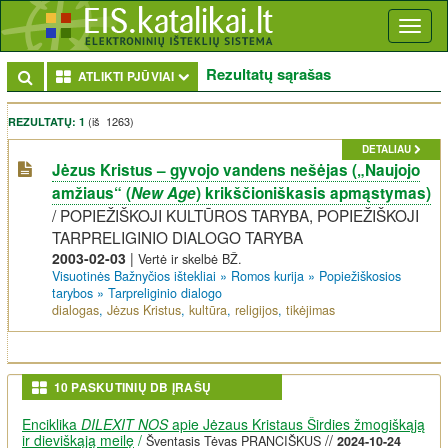
Toggl
naviga
Rezultatų sąrašas
Toggle Dropdown
ATLIKTI PJŪVIAI
(iš 1263)
REZULTATŲ: 1
DETALIAU
Jėzus Kristus – gyvojo vandens nešėjas („Naujojo
amžiaus“ (
New Age
) krikščioniškasis apmąstymas)
/
POPIEŽIŠKOJI KULTŪROS TARYBA, POPIEŽIŠKOJI
TARPRELIGINIO DIALOGO TARYBA
2003-02-03
|
Vertė ir skelbė BŽ.
Visuotinės Bažnyčios ištekliai
»
Romos kurija
»
Popiežiškosios
tarybos
»
Tarpreliginio dialogo
dialogas
,
Jėzus Kristus
,
kultūra
,
religijos
,
tikėjimas
10 PASKUTINIŲ DB ĮRAŠŲ
Enciklika
DILEXIT NOS
apie Jėzaus Kristaus Širdies žmogiškąją
ir dieviškąją meilę
/
//
Šventasis Tėvas PRANCIŠKUS
2024-10-24