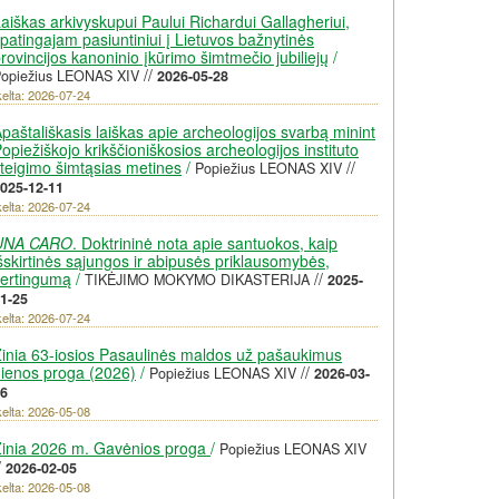
aiškas arkivyskupui Paului Richardui Gallagheriui,
patingajam pasiuntiniui į Lietuvos bažnytinės
rovincijos kanoninio įkūrimo šimtmečio jubiliejų
/
//
opiežius LEONAS XIV
2026-05-28
kelta: 2026-07-24
paštališkasis laiškas apie archeologijos svarbą minint
opiežiškojo krikščioniškosios archeologijos instituto
teigimo šimtąsias metines
/
//
Popiežius LEONAS XIV
025-12-11
kelta: 2026-07-24
UNA CARO
. Doktrininė nota apie santuokos, kaip
šskirtinės sąjungos ir abipusės priklausomybės,
vertingumą
/
//
TIKĖJIMO MOKYMO DIKASTERIJA
2025-
1-25
kelta: 2026-07-24
inia 63-iosios Pasaulinės maldos už pašaukimus
ienos proga (2026)
/
//
Popiežius LEONAS XIV
2026-03-
6
kelta: 2026-05-08
inia 2026 m. Gavėnios proga
/
Popiežius LEONAS XIV
/
2026-02-05
kelta: 2026-05-08