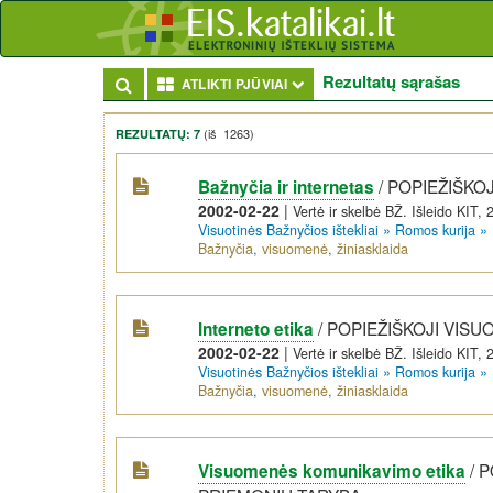
Rezultatų sąrašas
Toggle Dropdown
ATLIKTI PJŪVIAI
(iš 1263)
REZULTATŲ: 7
/
POPIEŽIŠKO
Bažnyčia ir internetas
2002-02-22
|
Vertė ir skelbė BŽ. Išleido KIT, 
Visuotinės Bažnyčios ištekliai
»
Romos kurija
»
Bažnyčia
,
visuomenė
,
žiniasklaida
/
POPIEŽIŠKOJI VIS
Interneto etika
2002-02-22
|
Vertė ir skelbė BŽ. Išleido KIT, 
Visuotinės Bažnyčios ištekliai
»
Romos kurija
»
Bažnyčia
,
visuomenė
,
žiniasklaida
/
P
Visuomenės komunikavimo etika