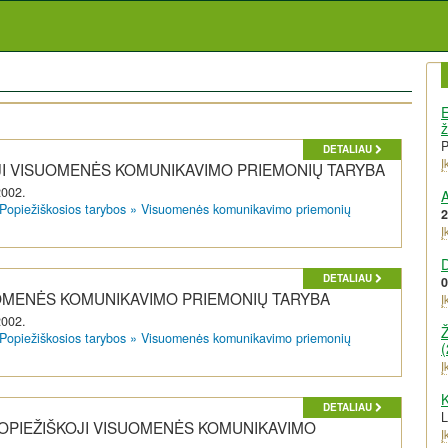
E
ž
DETALIAU
Į
JI VISUOMENĖS KOMUNIKAVIMO PRIEMONIŲ TARYBA
2002.
A
Popiežiškosios tarybos
»
Visuomenės komunikavimo priemonių
2
Į
DETALIAU
0
UOMENĖS KOMUNIKAVIMO PRIEMONIŲ TARYBA
Į
2002.
Ž
Popiežiškosios tarybos
»
Visuomenės komunikavimo priemonių
(
Į
K
DETALIAU
OPIEŽIŠKOJI VISUOMENĖS KOMUNIKAVIMO
Į