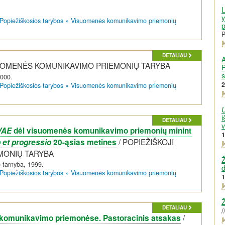
L
y
Popiežiškosios tarybos
»
Visuomenės komunikavimo priemonių
p
P
Į
DETALIAU
A
SUOMENĖS KOMUNIKAVIMO PRIEMONIŲ TARYBA
P
s
2000.
2
Popiežiškosios tarybos
»
Visuomenės komunikavimo priemonių
Į
i
DETALIAU
VAE
dėl visuomenės komunikavimo priemonių minint
1
/
POPIEŽIŠKOJI
et progressio
20-ąsias metines
Į
MONIŲ TARYBA
Ž
o tarnyba, 1999.
d
Popiežiškosios tarybos
»
Visuomenės komunikavimo priemonių
1
Į
Ž
DETALIAU
/
/
 komunikavimo priemonėse. Pastoracinis atsakas
Į