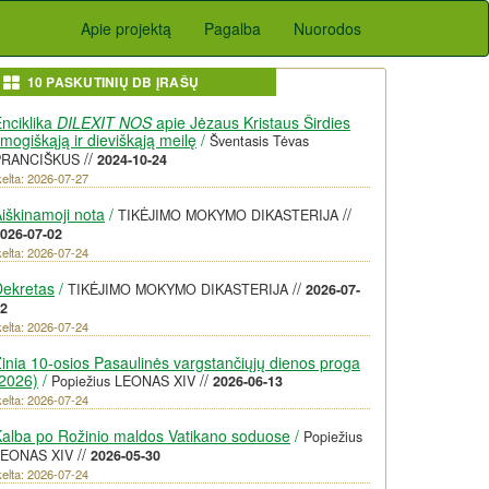
Apie projektą
Pagalba
Nuorodos
10 PASKUTINIŲ DB ĮRAŠŲ
nciklika
DILEXIT NOS
apie Jėzaus Kristaus Širdies
mogiškąją ir dieviškąją meilę
/
Šventasis Tėvas
//
PRANCIŠKUS
2024-10-24
kelta: 2026-07-27
iškinamoji nota
/
//
TIKĖJIMO MOKYMO DIKASTERIJA
026-07-02
kelta: 2026-07-24
Dekretas
/
//
TIKĖJIMO MOKYMO DIKASTERIJA
2026-07-
2
kelta: 2026-07-24
inia 10-osios Pasaulinės vargstančiųjų dienos proga
2026)
/
//
Popiežius LEONAS XIV
2026-06-13
kelta: 2026-07-24
alba po Rožinio maldos Vatikano soduose
/
Popiežius
//
LEONAS XIV
2026-05-30
kelta: 2026-07-24