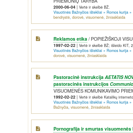
PRIEMONIŲ TARYBA
2000-06-04
|
Vertė ir skelbė BŽ.
Visuotinės Bažnyčios ištekliai
»
Romos kurija
»
bendrystė
,
dorovė
,
visuomenė
,
žiniasklaida
/
POPIEŽIŠKOJI VI
Reklamos etika
1997-02-22
|
Vertė ir skelbė BŽ; išleido KIT, 
Visuotinės Bažnyčios ištekliai
»
Romos kurija
»
dorovė
,
visuomenė
,
žiniasklaida
Pastoracinė instrukcija
AETATIS NO
pastoracinės instrukcijos
Communio 
VISUOMENĖS KOMUNIKAVIMO PRIE
1992-02-22
|
Vertė ir skelbė Katalikų internet
Visuotinės Bažnyčios ištekliai
»
Romos kurija
»
Bažnyčia
,
visuomenė
,
žiniasklaida
Pornografija ir smurtas visuomenės