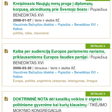
Kreipimasis Naujųjų metų proga į diplomatų
/
Popiežius
korpusą, akredituotą prie Šventojo Sosto
BENEDIKTAS XVI
2008-01-07
|
Vertė ir skelbė BŽ.
Visuotinės Bažnyčios ištekliai
»
Popiežiai
»
Benediktas XVI
»
Kalbos
politika
,
taika
,
visuomenė
DETALIAU
Kalba per audienciją Europos parlamento nariams,
/
Popiežius
priklausantiems Europos liaudies partijai
BENEDIKTAS XVI
2006-03-30
|
Ištraukos / Vertė ir skelbė BŽ.
Visuotinės Bažnyčios ištekliai
»
Popiežiai
»
Benediktas XVI
»
Kalbos
Europa
,
politika
,
prigimtinis įstatymas
,
teisingumas
,
žmogus
DETALIAU
DOKTRININĖ NOTA dėl katalikų veiklos ir elgesio
/
TIKĖJIMO
politiniame gyvenime kai kurių klausimų
MOKYMO KONGREGACIJA