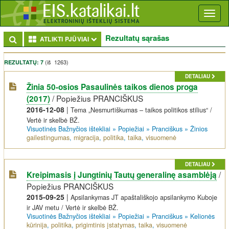
Toggl
naviga
Rezultatų sąrašas
Toggle Dropdown
ATLIKTI PJŪVIAI
(iš 1263)
REZULTATŲ: 7
DETALIAU
Žinia 50-osios Pasaulinės taikos dienos proga
/
Popiežius PRANCIŠKUS
(2017)
2016-12-08
|
Tema „Nesmurtiškumas – taikos politikos stilius“ /
Vertė ir skelbė BŽ.
Visuotinės Bažnyčios ištekliai
»
Popiežiai
»
Pranciškus
»
Žinios
gailestingumas
,
migracija
,
politika
,
taika
,
visuomenė
DETALIAU
/
Kreipimasis į Jungtinių Tautų generalinę asamblėją
Popiežius PRANCIŠKUS
2015-09-25
|
Apsilankymas JT apaštališkojo apsilankymo Kuboje
ir JAV metu / Vertė ir skelbė BŽ.
Visuotinės Bažnyčios ištekliai
»
Popiežiai
»
Pranciškus
»
Kelionės
kūrinija
,
politika
,
prigimtinis įstatymas
,
taika
,
visuomenė