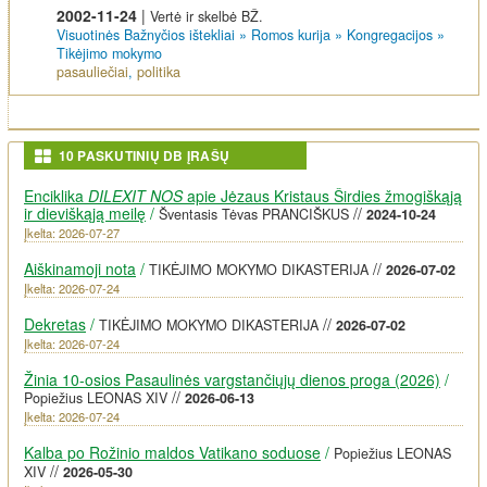
2002-11-24
|
Vertė ir skelbė BŽ.
Visuotinės Bažnyčios ištekliai
»
Romos kurija
»
Kongregacijos
»
Tikėjimo mokymo
pasauliečiai
,
politika
10 PASKUTINIŲ DB ĮRAŠŲ
Enciklika
DILEXIT NOS
apie Jėzaus Kristaus Širdies žmogiškąją
ir dieviškąją meilę
/
//
Šventasis Tėvas PRANCIŠKUS
2024-10-24
Įkelta: 2026-07-27
Aiškinamoji nota
/
//
TIKĖJIMO MOKYMO DIKASTERIJA
2026-07-02
Įkelta: 2026-07-24
Dekretas
/
//
TIKĖJIMO MOKYMO DIKASTERIJA
2026-07-02
Įkelta: 2026-07-24
Žinia 10-osios Pasaulinės vargstančiųjų dienos proga (2026)
/
//
Popiežius LEONAS XIV
2026-06-13
Įkelta: 2026-07-24
Kalba po Rožinio maldos Vatikano soduose
/
Popiežius LEONAS
//
XIV
2026-05-30