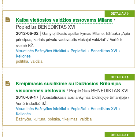
DETALIAU
/
Kalba viešosios valdžios atstovams Milane
Popiežius BENEDIKTAS XVI
2012-06-02
|
Ganytojiškasis apsilankymas Milane. Ištrauka „Apie
principus, kuriais privalu vadovautis viešajai valdžiai“ / Vertė ir
skelbė BŽ.
Visuotinės Bažnyčios ištekliai
»
Popiežiai
»
Benediktas XVI
»
Kelionės
politika
,
valdžia
DETALIAU
Kreipimasis susitikime su Didžiosios Britanijos
/
Popiežius BENEDIKTAS XVI
visuomenės atstovais
2010-09-17
|
Apaštališkasis apsilankymas Didžiojoje Britanijoje /
Vertė ir skelbė BŽ.
Visuotinės Bažnyčios ištekliai
»
Popiežiai
»
Benediktas XVI
»
Kelionės
Bažnyčia
,
kultūra
,
politika
,
tikėjimas
,
valdžia
DETALIAU