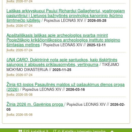
Įkelta: 2026-07-24
Laiškas arkivyskupui Paului Richardui Gallagheriui, ypatingajam
pasiuntiniui į Lietuvos bažnytinės provincijos kanoninio įkūrimo
šimtmečio jubiliejų
/
//
Popiežius LEONAS XIV
2026-05-28
Įkelta: 2026-07-24
Apaštališkasis laiškas apie archeologijos svarbą minint
Popiežiškojo krikščioniškosios archeologijos instituto steigimo
šimtąsias metines
/
//
Popiežius LEONAS XIV
2025-12-11
Įkelta: 2026-07-24
UNA CARO
. Doktrininė nota apie santuokos, kaip išskirtinės
sąjungos ir abipusės priklausomybės, vertingumą
/
TIKĖJIMO
//
MOKYMO DIKASTERIJA
2025-11-25
Įkelta: 2026-07-24
Žinia 63-iosios Pasaulinės maldos už pašaukimus dienos proga
(2026)
/
//
Popiežius LEONAS XIV
2026-03-16
Įkelta: 2026-05-08
Žinia 2026 m. Gavėnios proga
/
//
Popiežius LEONAS XIV
2026-02-
05
Įkelta: 2026-05-08
EIS.katalikai.lt
IT ©
Katalikų interneto tarnyba