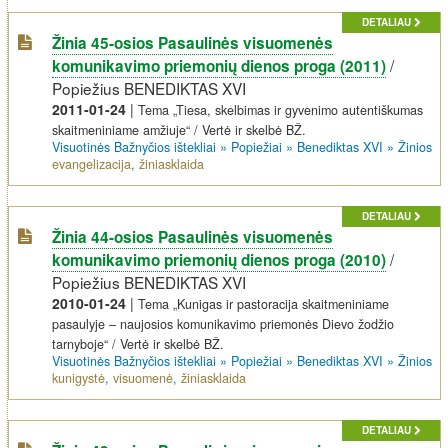
DETALIAU
Žinia 45-osios Pasaulinės visuomenės
/
komunikavimo priemonių dienos proga (2011)
Popiežius BENEDIKTAS XVI
2011-01-24
|
Tema „Tiesa, skelbimas ir gyvenimo autentiškumas
skaitmeniniame amžiuje“ / Vertė ir skelbė BŽ.
Visuotinės Bažnyčios ištekliai
»
Popiežiai
»
Benediktas XVI
»
Žinios
evangelizacija
,
žiniasklaida
DETALIAU
Žinia 44-osios Pasaulinės visuomenės
/
komunikavimo priemonių dienos proga (2010)
Popiežius BENEDIKTAS XVI
2010-01-24
|
Tema „Kunigas ir pastoracija skaitmeniniame
pasaulyje – naujosios komunikavimo priemonės Dievo žodžio
tarnyboje“ / Vertė ir skelbė BŽ.
Visuotinės Bažnyčios ištekliai
»
Popiežiai
»
Benediktas XVI
»
Žinios
kunigystė
,
visuomenė
,
žiniasklaida
DETALIAU