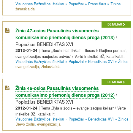
Visuotinės Bažnyčios ištekliai
»
Popiežiai
»
Pranciškus
»
Žinios
žiniasklaida
DETALIAU
Žinia 47-osios Pasaulinės visuomenės
/
komunikavimo priemonių dienos proga (2013)
Popiežius BENEDIKTAS XVI
2013-01-24
|
Tema „Socialiniai tinklai – tiesos ir tikėjimo portalai,
evangelizacijos naujosios erdvės“ / Vertė ir skelbė BŽ, katalikai.lt.
Visuotinės Bažnyčios ištekliai
»
Popiežiai
»
Benediktas XVI
»
Žinios
evangelizacija
,
žiniasklaida
DETALIAU
Žinia 46-osios Pasaulinės visuomenės
/
komunikavimo priemonių dienos proga (2012)
Popiežius BENEDIKTAS XVI
2012-01-24
|
Tema „Tyla ir žodis – evangelizacijos kelias“ / Vertė
ir skelbė BŽ, katalikai.lt
Visuotinės Bažnyčios ištekliai
»
Popiežiai
»
Benediktas XVI
»
Žinios
Dievo žodis
,
evangelizacija