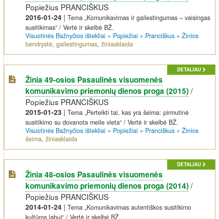
Popiežius PRANCIŠKUS
2016-01-24
|
Tema „Komunikavimas ir gailestingumas – vaisingas
susitikimas“ / Vertė ir skelbė BŽ.
Visuotinės Bažnyčios ištekliai
»
Popiežiai
»
Pranciškus
»
Žinios
bendrystė
,
gailestingumas
,
žiniasklaida
DETALIAU
Žinia 49-osios Pasaulinės visuomenės
/
komunikavimo priemonių dienos proga (2015)
Popiežius PRANCIŠKUS
2015-01-23
|
Tema „Perteikti tai, kas yra šeima: pirmutinė
susitikimo su dovanota meile vieta“ / Vertė ir skelbė BŽ.
Visuotinės Bažnyčios ištekliai
»
Popiežiai
»
Pranciškus
»
Žinios
šeima
,
žiniasklaida
DETALIAU
Žinia 48-osios Pasaulinės visuomenės
/
komunikavimo priemonių dienos proga (2014)
Popiežius PRANCIŠKUS
2014-01-24
|
Tema „Komunikavimas autentiškos susitikimo
kultūros labui“ / Vertė ir skelbė BŽ.