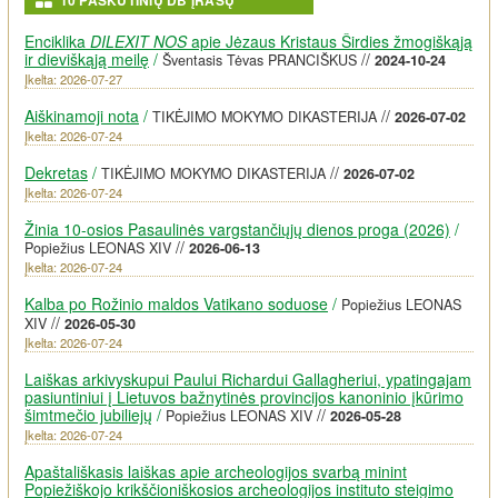
10 PASKUTINIŲ DB ĮRAŠŲ
Enciklika
DILEXIT NOS
apie Jėzaus Kristaus Širdies žmogiškąją
ir dieviškąją meilę
/
//
Šventasis Tėvas PRANCIŠKUS
2024-10-24
Įkelta: 2026-07-27
Aiškinamoji nota
/
//
TIKĖJIMO MOKYMO DIKASTERIJA
2026-07-02
Įkelta: 2026-07-24
Dekretas
/
//
TIKĖJIMO MOKYMO DIKASTERIJA
2026-07-02
Įkelta: 2026-07-24
Žinia 10-osios Pasaulinės vargstančiųjų dienos proga (2026)
/
//
Popiežius LEONAS XIV
2026-06-13
Įkelta: 2026-07-24
Kalba po Rožinio maldos Vatikano soduose
/
Popiežius LEONAS
//
XIV
2026-05-30
Įkelta: 2026-07-24
Laiškas arkivyskupui Paului Richardui Gallagheriui, ypatingajam
pasiuntiniui į Lietuvos bažnytinės provincijos kanoninio įkūrimo
šimtmečio jubiliejų
/
//
Popiežius LEONAS XIV
2026-05-28
Įkelta: 2026-07-24
Apaštališkasis laiškas apie archeologijos svarbą minint
Popiežiškojo krikščioniškosios archeologijos instituto steigimo