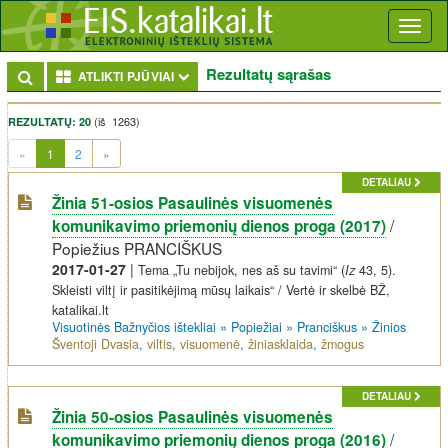
Toggl
naviga
Rezultatų sąrašas
Toggle Dropdown
ATLIKTI PJŪVIAI
(iš 1263)
REZULTATŲ: 20
(current)
«
1
2
»
DETALIAU
Žinia 51-osios Pasaulinės visuomenės
/
komunikavimo priemonių dienos proga (2017)
Popiežius PRANCIŠKUS
2017-01-27
|
Tema „Tu nebijok, nes aš su tavimi“ (
Iz
43, 5).
Skleisti viltį ir pasitikėjimą mūsų laikais“ / Vertė ir skelbė BŽ,
katalikai.lt
Visuotinės Bažnyčios ištekliai
»
Popiežiai
»
Pranciškus
»
Žinios
Šventoji Dvasia
,
viltis
,
visuomenė
,
žiniasklaida
,
žmogus
DETALIAU
Žinia 50-osios Pasaulinės visuomenės
/
komunikavimo priemonių dienos proga (2016)