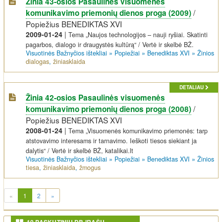
Žinia 43-osios Pasaulinės visuomenės
/
komunikavimo priemonių dienos proga (2009)
Popiežius BENEDIKTAS XVI
2009-01-24
|
Tema „Naujos technologijos – nauji ryšiai. Skatinti
pagarbos, dialogo ir draugystės kultūrą“ / Vertė ir skelbė BŽ.
Visuotinės Bažnyčios ištekliai
»
Popiežiai
»
Benediktas XVI
»
Žinios
dialogas
,
žiniasklaida
DETALIAU
Žinia 42-osios Pasaulinės visuomenės
/
komunikavimo priemonių dienos proga (2008)
Popiežius BENEDIKTAS XVI
2008-01-24
|
Tema „Visuomenės komunikavimo priemonės: tarp
atstovavimo interesams ir tarnavimo. Ieškoti tiesos siekiant ja
dalytis“ / Vertė ir skelbė BŽ, katalikai.lt
Visuotinės Bažnyčios ištekliai
»
Popiežiai
»
Benediktas XVI
»
Žinios
tiesa
,
žiniasklaida
,
žmogus
(current)
«
1
2
»