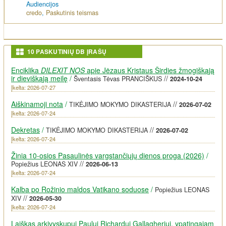
Audiencijos
credo
,
Paskutinis teismas
10 PASKUTINIŲ DB ĮRAŠŲ
Enciklika
DILEXIT NOS
apie Jėzaus Kristaus Širdies žmogiškąją
ir dieviškąją meilę
/
//
Šventasis Tėvas PRANCIŠKUS
2024-10-24
Įkelta: 2026-07-27
Aiškinamoji nota
/
//
TIKĖJIMO MOKYMO DIKASTERIJA
2026-07-02
Įkelta: 2026-07-24
Dekretas
/
//
TIKĖJIMO MOKYMO DIKASTERIJA
2026-07-02
Įkelta: 2026-07-24
Žinia 10-osios Pasaulinės vargstančiųjų dienos proga (2026)
/
//
Popiežius LEONAS XIV
2026-06-13
Įkelta: 2026-07-24
Kalba po Rožinio maldos Vatikano soduose
/
Popiežius LEONAS
//
XIV
2026-05-30
Įkelta: 2026-07-24
Laiškas arkivyskupui Paului Richardui Gallagheriui, ypatingajam