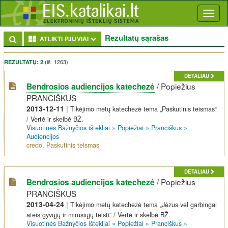
Toggl
naviga
Rezultatų sąrašas
Toggle Dropdown
ATLIKTI PJŪVIAI
(iš 1263)
REZULTATŲ: 2
DETALIAU
/
Popiežius
Bendrosios audiencijos katechezė
PRANCIŠKUS
2013-12-11
|
Tikėjimo metų katechezė tema „Paskutinis teismas“
/ Vertė ir skelbė BŽ.
Visuotinės Bažnyčios ištekliai
»
Popiežiai
»
Pranciškus
»
Audiencijos
credo
,
Paskutinis teismas
DETALIAU
/
Popiežius
Bendrosios audiencijos katechezė
PRANCIŠKUS
2013-04-24
|
Tikėjimo metų katechezė tema „Jėzus vėl garbingai
ateis gyvųjų ir mirusiųjų teisti“ / Vertė ir skelbė BŽ.
Visuotinės Bažnyčios ištekliai
»
Popiežiai
»
Pranciškus
»