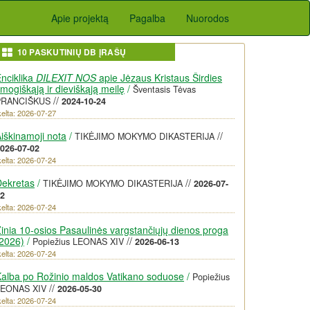
Apie projektą
Pagalba
Nuorodos
10 PASKUTINIŲ DB ĮRAŠŲ
nciklika
DILEXIT NOS
apie Jėzaus Kristaus Širdies
mogiškąją ir dieviškąją meilę
/
Šventasis Tėvas
//
PRANCIŠKUS
2024-10-24
kelta: 2026-07-27
iškinamoji nota
/
//
TIKĖJIMO MOKYMO DIKASTERIJA
026-07-02
kelta: 2026-07-24
Dekretas
/
//
TIKĖJIMO MOKYMO DIKASTERIJA
2026-07-
2
kelta: 2026-07-24
inia 10-osios Pasaulinės vargstančiųjų dienos proga
2026)
/
//
Popiežius LEONAS XIV
2026-06-13
kelta: 2026-07-24
alba po Rožinio maldos Vatikano soduose
/
Popiežius
//
LEONAS XIV
2026-05-30
kelta: 2026-07-24