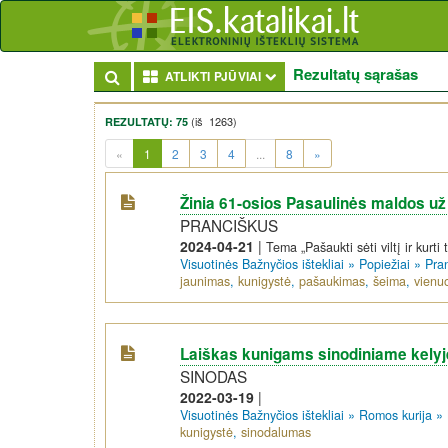
Rezultatų sąrašas
Toggle Dropdown
ATLIKTI PJŪVIAI
(iš 1263)
REZULTATŲ: 75
(current)
«
1
2
3
4
...
8
»
Žinia 61-osios Pasaulinės maldos u
PRANCIŠKUS
2024-04-21
|
Tema „Pašaukti sėti viltį ir kurti 
Visuotinės Bažnyčios ištekliai
»
Popiežiai
»
Pra
jaunimas
,
kunigystė
,
pašaukimas
,
šeima
,
vienuo
Laiškas kunigams sinodiniame kelyj
SINODAS
2022-03-19
|
Visuotinės Bažnyčios ištekliai
»
Romos kurija
»
kunigystė
,
sinodalumas