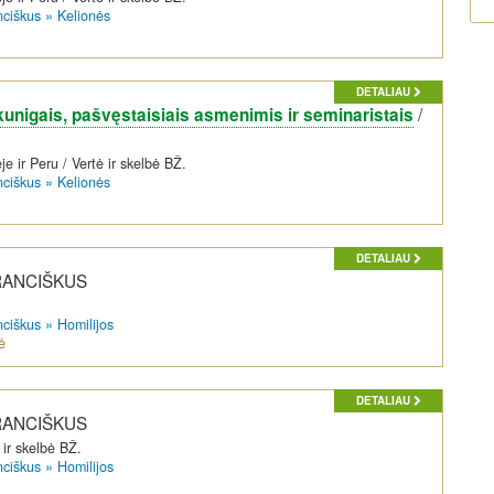
nciškus
»
Kelionės
DETALIAU
/
kunigais, pašvęstaisiais asmenimis ir seminaristais
e ir Peru / Vertė ir skelbė BŽ.
nciškus
»
Kelionės
DETALIAU
PRANCIŠKUS
nciškus
»
Homilijos
ė
DETALIAU
PRANCIŠKUS
 ir skelbė BŽ.
nciškus
»
Homilijos