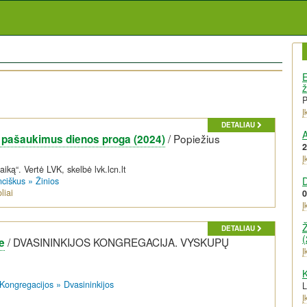
E
ž
Į
DETALIAU
A
/
Popiežius
ž pašaukimus dienos proga (2024)
2
Į
taiką“. Vertė LVK, skelbė lvk.lcn.lt
nciškus
»
Žinios
liai
0
Į
Ž
DETALIAU
(
/
DVASININKIJOS KONGREGACIJA. VYSKUPŲ
e
Į
K
Kongregacijos
»
Dvasininkijos
Į