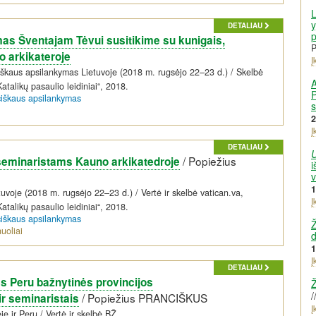
L
y
DETALIAU
p
as Šventajam Tėvui susitikime su kunigais,
P
o arkikateroje
Į
iškaus apsilankymas Lietuvoje (2018 m. rugsėjo 22–23 d.) / Skelbė
A
Katalikų pasaulio leidiniai“, 2018.
P
ciškaus apsilankymas
s
2
Į
DETALIAU
/
Popiežius
seminaristams Kauno arkikatedroje
i
1
uvoje (2018 m. rugsėjo 22–23 d.) / Vertė ir skelbė vatican.va,
Į
Katalikų pasaulio leidiniai“, 2018.
ciškaus apsilankymas
Ž
nuoliai
d
1
Į
DETALIAU
ės Peru bažnytinės provincijos
Ž
/
/
Popiežius PRANCIŠKUS
ir seminaristais
Į
e ir Peru / Vertė ir skelbė BŽ.