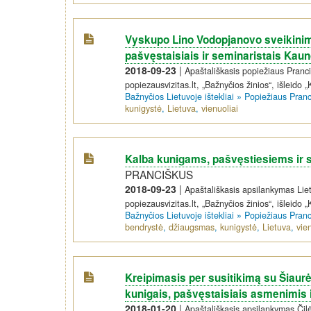
Vyskupo Lino Vodopjanovo sveikinim
pašvęstaisiais ir seminaristais Kaun
2018-09-23
|
Apaštališkasis popiežiaus Pranc
popiezausvizitas.lt, „Bažnyčios žinios“, išleido „
Bažnyčios Lietuvoje ištekliai
»
Popiežiaus Pran
kunigystė
,
Lietuva
,
vienuoliai
Kalba kunigams, pašvęstiesiems ir 
PRANCIŠKUS
2018-09-23
|
Apaštališkasis apsilankymas Liet
popiezausvizitas.lt, „Bažnyčios žinios“, išleido „
Bažnyčios Lietuvoje ištekliai
»
Popiežiaus Pran
bendrystė
,
džiaugsmas
,
kunigystė
,
Lietuva
,
vie
Kreipimasis per susitikimą su Šiaur
kunigais, pašvęstaisiais asmenimis 
2018-01-20
|
Apaštališkasis apsilankymas Čilėj