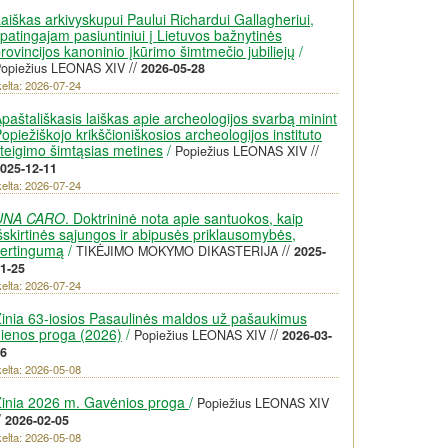
aiškas arkivyskupui Paului Richardui Gallagheriui,
patingajam pasiuntiniui į Lietuvos bažnytinės
rovincijos kanoninio įkūrimo šimtmečio jubiliejų
/
//
opiežius LEONAS XIV
2026-05-28
kelta: 2026-07-24
paštališkasis laiškas apie archeologijos svarbą minint
opiežiškojo krikščioniškosios archeologijos instituto
teigimo šimtąsias metines
/
//
Popiežius LEONAS XIV
025-12-11
kelta: 2026-07-24
UNA CARO
. Doktrininė nota apie santuokos, kaip
šskirtinės sąjungos ir abipusės priklausomybės,
vertingumą
/
//
TIKĖJIMO MOKYMO DIKASTERIJA
2025-
1-25
kelta: 2026-07-24
inia 63-iosios Pasaulinės maldos už pašaukimus
ienos proga (2026)
/
//
Popiežius LEONAS XIV
2026-03-
6
kelta: 2026-05-08
inia 2026 m. Gavėnios proga
/
Popiežius LEONAS XIV
/
2026-02-05
kelta: 2026-05-08