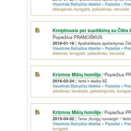
Visuotinės Bažnyčios ištekliai
»
Popiežiai
»
Pra
džiaugsmas
,
kunigystė
,
pašaukimas
,
vienuoliai
Kreipimasis per susitikimą su Čilės 
Popiežius PRANCIŠKUS
2018-01-16
|
Apaštališkasis apsilankymas Čilėj
Visuotinės Bažnyčios ištekliai
»
Popiežiai
»
Pra
diakonas
,
kunigystė
,
pašaukimas
,
vienuoliai
/
Popiežius 
Krizmos Mišių homilija
2016-03-24
|
Vertė ir skelbė BŽ.
Visuotinės Bažnyčios ištekliai
»
Popiežiai
»
Pra
atleidimas
,
bendrystė
,
gailestingumas
,
kunigyst
/
Popiežius 
Krizmos Mišių homilija
2015-04-02
|
Tema „Kunigų nuovargis“ / Vertė
Visuotinės Bažnyčios ištekliai
»
Popiežiai
»
Pra
kunigystė