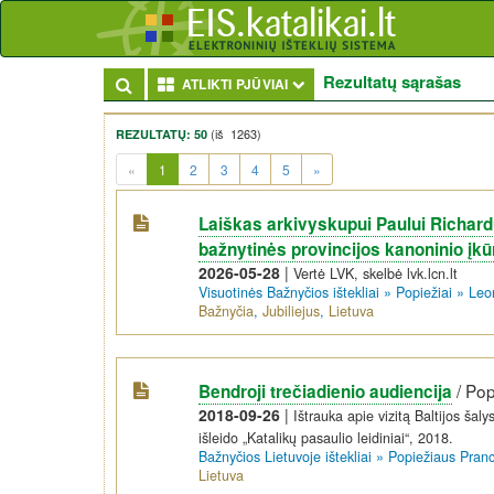
Rezultatų sąrašas
Toggle Dropdown
ATLIKTI PJŪVIAI
(iš 1263)
REZULTATŲ: 50
(current)
«
1
2
3
4
5
»
Laiškas arkivyskupui Paului Richardu
bažnytinės provincijos kanoninio įkū
2026-05-28
|
Vertė LVK, skelbė lvk.lcn.lt
Visuotinės Bažnyčios ištekliai
»
Popiežiai
»
Leo
Bažnyčia
,
Jubiliejus
,
Lietuva
/
Pop
Bendroji trečiadienio audiencija
2018-09-26
|
Ištrauka apie vizitą Baltijos šal
išleido „Katalikų pasaulio leidiniai“, 2018.
Bažnyčios Lietuvoje ištekliai
»
Popiežiaus Pran
Lietuva