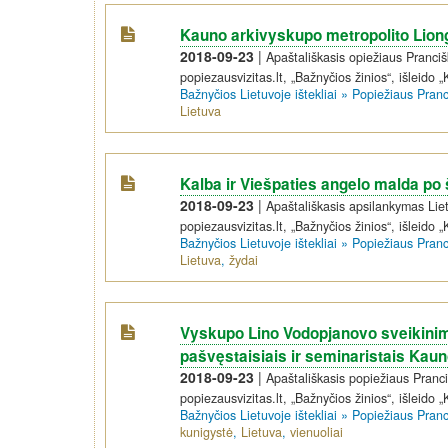
Kauno arkivyskupo metropolito Lion
2018-09-23
|
Apaštališkasis opiežiaus Pranci
popiezausvizitas.lt, „Bažnyčios žinios“, išleido „
Bažnyčios Lietuvoje ištekliai
»
Popiežiaus Pran
Lietuva
Kalba ir Viešpaties angelo malda po
2018-09-23
|
Apaštališkasis apsilankymas Liet
popiezausvizitas.lt, „Bažnyčios žinios“, išleido „
Bažnyčios Lietuvoje ištekliai
»
Popiežiaus Pran
Lietuva
,
žydai
Vyskupo Lino Vodopjanovo sveikinim
pašvęstaisiais ir seminaristais Kaun
2018-09-23
|
Apaštališkasis popiežiaus Pranc
popiezausvizitas.lt, „Bažnyčios žinios“, išleido „
Bažnyčios Lietuvoje ištekliai
»
Popiežiaus Pran
kunigystė
,
Lietuva
,
vienuoliai