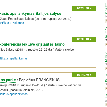
L
y
DETALIAU
p
asis apsilankymas Baltijos šalyse
P
žiaus Pranciškaus kalbas (2018 m. rugsėjo 22–25 d.)
Į
nciškus
»
Kelionės
A
P
s
DETALIAU
2
ferencija lėktuve grįžtant iš Talino
Į
ijos šalyse (2018 m. rugsėjo 22–25 d.) / Vertė ir skelbė
i
ciškaus apsilankymas
1
Į
DETALIAU
Ž
/
Popiežius PRANCIŠKUS
kos parke
d
1
uvoje (2018 m. rugsėjo 22–23 d.) / Vertė ir skelbė vatican.va,
Į
Katalikų pasaulio leidiniai“, 2018.
ciškaus apsilankymas
Ž
/
Į