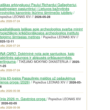
aiškas arkivyskupui Paului Richardui Gallagheriui,
patingajam pasiuntiniui į Lietuvos bažnytinės
rovincijos kanoninio įkūrimo šimtmečio jubiliejų
/
//
opiežius LEONAS XIV
2026-05-28
kelta: 2026-07-24
paštališkasis laiškas apie archeologijos svarbą minint
opiežiškojo krikščioniškosios archeologijos instituto
teigimo šimtąsias metines
/
//
Popiežius LEONAS XIV
025-12-11
kelta: 2026-07-24
UNA CARO
. Doktrininė nota apie santuokos, kaip
šskirtinės sąjungos ir abipusės priklausomybės,
vertingumą
/
//
TIKĖJIMO MOKYMO DIKASTERIJA
2025-
1-25
kelta: 2026-07-24
inia 63-iosios Pasaulinės maldos už pašaukimus
ienos proga (2026)
/
//
Popiežius LEONAS XIV
2026-03-
6
kelta: 2026-05-08
inia 2026 m. Gavėnios proga
/
Popiežius LEONAS XIV
/
2026-02-05
kelta: 2026-05-08