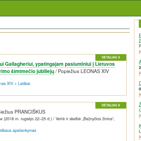
E
ž
Į
DETALIAU
A
i Gallagheriui, ypatingajam pasiuntiniui į Lietuvos
2
/
Popiežius LEONAS XIV
rimo šimtmečio jubiliejų
Į
nas XIV
»
Laiškai
0
Į
Ž
DETALIAU
(
iežius PRANCIŠKUS
Į
yse (2018 m. rugsėjo 22–25 d.) / Vertė ir skelbė „Bažnyčios žinios“,
K
ciškaus apsilankymas
Į