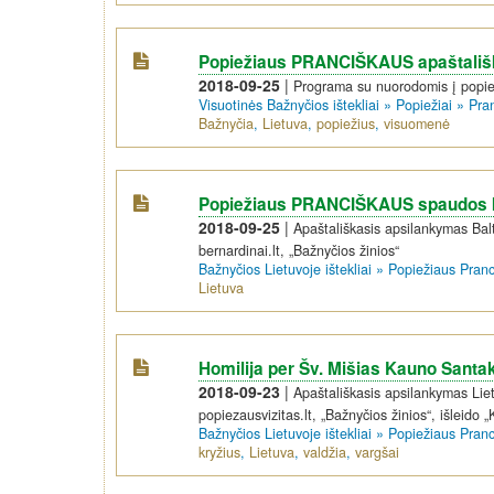
Popiežiaus PRANCIŠKAUS apaštališk
2018-09-25
|
Programa su nuorodomis į popie
Visuotinės Bažnyčios ištekliai
»
Popiežiai
»
Pra
Bažnyčia
,
Lietuva
,
popiežius
,
visuomenė
Popiežiaus PRANCIŠKAUS spaudos kon
2018-09-25
|
Apaštališkasis apsilankymas Balt
bernardinai.lt, „Bažnyčios žinios“
Bažnyčios Lietuvoje ištekliai
»
Popiežiaus Pran
Lietuva
Homilija per Šv. Mišias Kauno Santa
2018-09-23
|
Apaštališkasis apsilankymas Liet
popiezausvizitas.lt, „Bažnyčios žinios“, išleido „
Bažnyčios Lietuvoje ištekliai
»
Popiežiaus Pran
kryžius
,
Lietuva
,
valdžia
,
vargšai