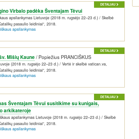
DETALIAU
gino Virbalo padėka Šventajam Tėvui
škaus apsilankymas Lietuvoje (2018 m. rugsėjo 22–23 d.) / Skelbė
Katalikų pasaulio leidiniai“, 2018.
ciškaus apsilankymas
DETALIAU
/
Popiežius PRANCIŠKUS
 šv. Mišių Kaune
uvoje (2018 m. rugsėjo 22–23 d.) / Vertė ir skelbė vatican.va,
Katalikų pasaulio leidiniai“, 2018.
ciškaus apsilankymas
DETALIAU
as Šventajam Tėvui susitikime su kunigais,
o arkikateroje
iškaus apsilankymas Lietuvoje (2018 m. rugsėjo 22–23 d.) / Skelbė
Katalikų pasaulio leidiniai“, 2018.
ciškaus apsilankymas