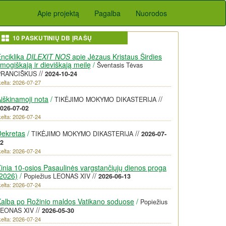
Apie projektą
Pagalba
Nuorodos
10 PASKUTINIŲ DB ĮRAŠŲ
nciklika
DILEXIT NOS
apie Jėzaus Kristaus Širdies
mogiškąją ir dieviškąją meilę
/
Šventasis Tėvas
//
PRANCIŠKUS
2024-10-24
kelta: 2026-07-27
iškinamoji nota
/
//
TIKĖJIMO MOKYMO DIKASTERIJA
026-07-02
kelta: 2026-07-24
Dekretas
/
//
TIKĖJIMO MOKYMO DIKASTERIJA
2026-07-
2
kelta: 2026-07-24
inia 10-osios Pasaulinės vargstančiųjų dienos proga
2026)
/
//
Popiežius LEONAS XIV
2026-06-13
kelta: 2026-07-24
alba po Rožinio maldos Vatikano soduose
/
Popiežius
//
LEONAS XIV
2026-05-30
kelta: 2026-07-24