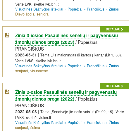
Vertė LVK, skelbė lvk.lcn.lt
Visuotinės Bažnyčios ištekliai
»
Popiežiai
»
Pranciškus
»
Žinios
Dievo žodis
,
senjorai
DETALIAU
Žinia 3-iosios Pasaulinės senelių ir pagyvenusių
/
Popiežius
žmonių dienos proga (2023)
PRANCIŠKUS
2023-05-31
|
Tema „Jis maloningas iš kartos į kartą“ (Lk 1, 50).
Vertė LVKS, skelbė lvk.lcn.lt
Visuotinės Bažnyčios ištekliai
»
Popiežiai
»
Pranciškus
»
Žinios
senjorai
,
visuomenė
DETALIAU
Žinia 2-osios Pasaulinės senelių ir pagyvenusių
/
Popiežius
žmonių dienos proga (2022)
PRANCIŠKUS
2022-05-03
|
Tema „Senatvėje jie neša vaisių“ (Ps 92, 15). Vertė
LVKS, skelbė lvk.lcn.lt
Visuotinės Bažnyčios ištekliai
»
Popiežiai
»
Pranciškus
»
Žinios
senjorai
,
šeima