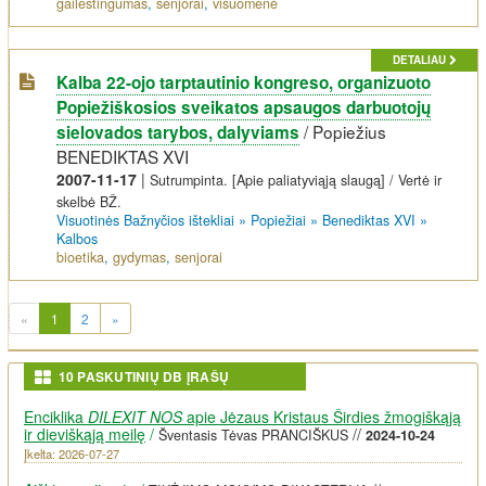
gailestingumas
,
senjorai
,
visuomenė
DETALIAU
Kalba 22-ojo tarptautinio kongreso, organizuoto
Popiežiškosios sveikatos apsaugos darbuotojų
/
Popiežius
sielovados tarybos, dalyviams
BENEDIKTAS XVI
2007-11-17
|
Sutrumpinta. [Apie paliatyviąją slaugą] / Vertė ir
skelbė BŽ.
Visuotinės Bažnyčios ištekliai
»
Popiežiai
»
Benediktas XVI
»
Kalbos
bioetika
,
gydymas
,
senjorai
(current)
«
1
2
»
10 PASKUTINIŲ DB ĮRAŠŲ
Enciklika
DILEXIT NOS
apie Jėzaus Kristaus Širdies žmogiškąją
ir dieviškąją meilę
/
//
Šventasis Tėvas PRANCIŠKUS
2024-10-24
Įkelta: 2026-07-27