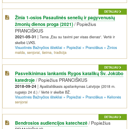
DETALIAU
Žinia 1-osios Pasaulinės senelių ir pagyvenusių
/
Popiežius
žmonių dienos proga (2021)
PRANCIŠKUS
2021-05-31
|
Tema „Esu su tavimi per visas dienas“. Vertė ir
skelbė LVKS.
Visuotinės Bažnyčios ištekliai
»
Popiežiai
»
Pranciškus
»
Žinios
malda
,
senjorai
,
šeima
,
tradicija
DETALIAU
Pasveikinimas lankantis Rygos katalikų Šv. Jokūbo
/
Popiežius PRANCIŠKUS
katedroje
2018-09-24
|
Apaštališkasis apsilankymas Latvijoje (2018 m.
rugsėjo 24 d.) / Vertė ir skelbė BŽ.
Visuotinės Bažnyčios ištekliai
»
Popiežiai
»
Pranciškus
»
Kelionės
senjorai
DETALIAU
/
Popiežius
Bendrosios audiencijos katechezė