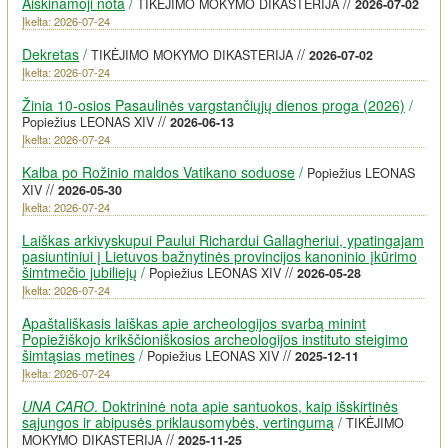
Aiškinamoji nota
/
//
TIKĖJIMO MOKYMO DIKASTERIJA
2026-07-02
Įkelta: 2026-07-24
Dekretas
/
//
TIKĖJIMO MOKYMO DIKASTERIJA
2026-07-02
Įkelta: 2026-07-24
Žinia 10-osios Pasaulinės vargstančiųjų dienos proga (2026)
/
//
Popiežius LEONAS XIV
2026-06-13
Įkelta: 2026-07-24
Kalba po Rožinio maldos Vatikano soduose
/
Popiežius LEONAS
//
XIV
2026-05-30
Įkelta: 2026-07-24
Laiškas arkivyskupui Paului Richardui Gallagheriui, ypatingajam
pasiuntiniui į Lietuvos bažnytinės provincijos kanoninio įkūrimo
šimtmečio jubiliejų
/
//
Popiežius LEONAS XIV
2026-05-28
Įkelta: 2026-07-24
Apaštališkasis laiškas apie archeologijos svarbą minint
Popiežiškojo krikščioniškosios archeologijos instituto steigimo
šimtąsias metines
/
//
Popiežius LEONAS XIV
2025-12-11
Įkelta: 2026-07-24
UNA CARO
. Doktrininė nota apie santuokos, kaip išskirtinės
sąjungos ir abipusės priklausomybės, vertingumą
/
TIKĖJIMO
//
MOKYMO DIKASTERIJA
2025-11-25