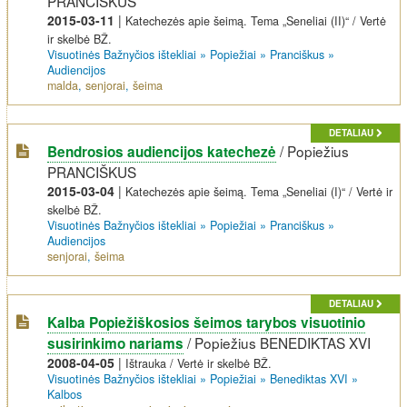
PRANCIŠKUS
2015-03-11
|
Katechezės apie šeimą. Tema „Seneliai (II)“ / Vertė
ir skelbė BŽ.
Visuotinės Bažnyčios ištekliai
»
Popiežiai
»
Pranciškus
»
Audiencijos
malda
,
senjorai
,
šeima
DETALIAU
/
Popiežius
Bendrosios audiencijos katechezė
PRANCIŠKUS
2015-03-04
|
Katechezės apie šeimą. Tema „Seneliai (I)“ / Vertė ir
skelbė BŽ.
Visuotinės Bažnyčios ištekliai
»
Popiežiai
»
Pranciškus
»
Audiencijos
senjorai
,
šeima
DETALIAU
Kalba Popiežiškosios šeimos tarybos visuotinio
/
Popiežius BENEDIKTAS XVI
susirinkimo nariams
2008-04-05
|
Ištrauka / Vertė ir skelbė BŽ.
Visuotinės Bažnyčios ištekliai
»
Popiežiai
»
Benediktas XVI
»
Kalbos