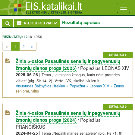
Toggl
naviga
Rezultatų sąrašas
Toggle Dropdown
ATLIKTI PJŪVIAI
(iš 1263)
REZULTATŲ: 12
(current)
«
1
2
»
DETALIAU
Žinia 5-osios Pasaulinės senelių ir pagyvenusių
/
Popiežius LEONAS XIV
žmonių dienos proga (2025)
2025-06-26
|
Tema „Laimingas žmogus, kuris nėra praradęs
vilties“ (plg. Sir 14, 2). Vertė LVK, skelbė lvk.lcn.lt
Visuotinės Bažnyčios ištekliai
»
Popiežiai
»
Leonas XIV
»
Žinios
senjorai
,
viltis
DETALIAU
Žinia 4-osios Pasaulinės senelių ir pagyvenusių
/
Popiežius
žmonių dienos proga (2024)
PRANCIŠKUS
2024-04-25
|
Tema „Nepalik manęs senatvėje“ (plg. Ps 71, 9).