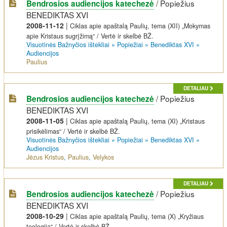
/
Popiežius
Bendrosios audiencijos katechezė
BENEDIKTAS XVI
2008-11-12
|
Ciklas apie apaštalą Paulių, tema (XII) „Mokymas
apie Kristaus sugrįžimą“ / Vertė ir skelbė BŽ.
Visuotinės Bažnyčios ištekliai
»
Popiežiai
»
Benediktas XVI
»
Audiencijos
Paulius
DETALIAU
/
Popiežius
Bendrosios audiencijos katechezė
BENEDIKTAS XVI
2008-11-05
|
Ciklas apie apaštalą Paulių, tema (XI) „Kristaus
prisikėlimas“ / Vertė ir skelbė BŽ.
Visuotinės Bažnyčios ištekliai
»
Popiežiai
»
Benediktas XVI
»
Audiencijos
Jėzus Kristus
,
Paulius
,
Velykos
DETALIAU
/
Popiežius
Bendrosios audiencijos katechezė
BENEDIKTAS XVI
2008-10-29
|
Ciklas apie apaštalą Paulių, tema (X) „Kryžiaus
teologija“ / Vertė ir skelbė BŽ.