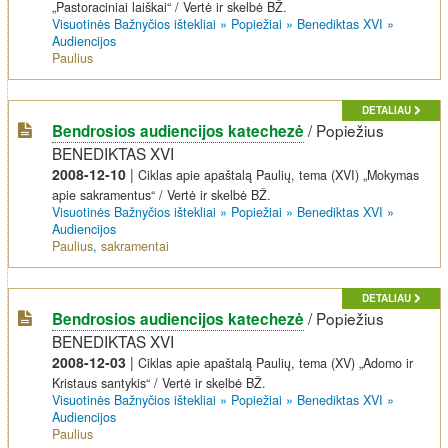
„Pastoraciniai laiškai“ / Vertė ir skelbė BŽ.
Visuotinės Bažnyčios ištekliai
»
Popiežiai
»
Benediktas XVI
»
Audiencijos
Paulius
DETALIAU
/
Popiežius
Bendrosios audiencijos katechezė
BENEDIKTAS XVI
2008-12-10
|
Ciklas apie apaštalą Paulių, tema (XVI) „Mokymas
apie sakramentus“ / Vertė ir skelbė BŽ.
Visuotinės Bažnyčios ištekliai
»
Popiežiai
»
Benediktas XVI
»
Audiencijos
Paulius
,
sakramentai
DETALIAU
/
Popiežius
Bendrosios audiencijos katechezė
BENEDIKTAS XVI
2008-12-03
|
Ciklas apie apaštalą Paulių, tema (XV) „Adomo ir
Kristaus santykis“ / Vertė ir skelbė BŽ.
Visuotinės Bažnyčios ištekliai
»
Popiežiai
»
Benediktas XVI
»
Audiencijos
Paulius