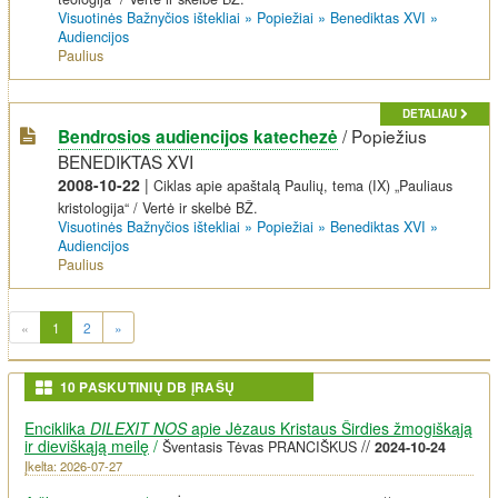
Visuotinės Bažnyčios ištekliai
»
Popiežiai
»
Benediktas XVI
»
Audiencijos
Paulius
DETALIAU
/
Popiežius
Bendrosios audiencijos katechezė
BENEDIKTAS XVI
2008-10-22
|
Ciklas apie apaštalą Paulių, tema (IX) „Pauliaus
kristologija“ / Vertė ir skelbė BŽ.
Visuotinės Bažnyčios ištekliai
»
Popiežiai
»
Benediktas XVI
»
Audiencijos
Paulius
(current)
«
1
2
»
10 PASKUTINIŲ DB ĮRAŠŲ
Enciklika
DILEXIT NOS
apie Jėzaus Kristaus Širdies žmogiškąją
ir dieviškąją meilę
/
//
Šventasis Tėvas PRANCIŠKUS
2024-10-24
Įkelta: 2026-07-27