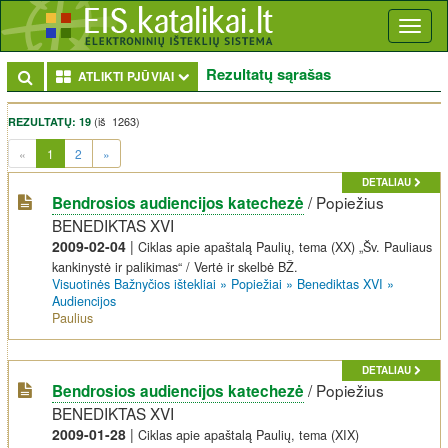
Toggl
naviga
Rezultatų sąrašas
Toggle Dropdown
ATLIKTI PJŪVIAI
(iš 1263)
REZULTATŲ: 19
(current)
«
1
2
»
DETALIAU
/
Popiežius
Bendrosios audiencijos katechezė
BENEDIKTAS XVI
2009-02-04
|
Ciklas apie apaštalą Paulių, tema (XX) „Šv. Pauliaus
kankinystė ir palikimas“ / Vertė ir skelbė BŽ.
Visuotinės Bažnyčios ištekliai
»
Popiežiai
»
Benediktas XVI
»
Audiencijos
Paulius
DETALIAU
/
Popiežius
Bendrosios audiencijos katechezė
BENEDIKTAS XVI
2009-01-28
|
Ciklas apie apaštalą Paulių, tema (XIX)