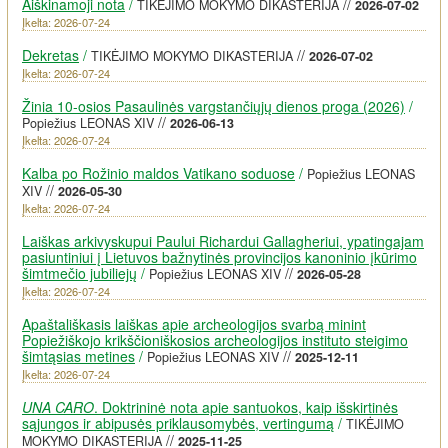
Aiškinamoji nota
/
//
TIKĖJIMO MOKYMO DIKASTERIJA
2026-07-02
Įkelta: 2026-07-24
Dekretas
/
//
TIKĖJIMO MOKYMO DIKASTERIJA
2026-07-02
Įkelta: 2026-07-24
Žinia 10-osios Pasaulinės vargstančiųjų dienos proga (2026)
/
//
Popiežius LEONAS XIV
2026-06-13
Įkelta: 2026-07-24
Kalba po Rožinio maldos Vatikano soduose
/
Popiežius LEONAS
//
XIV
2026-05-30
Įkelta: 2026-07-24
Laiškas arkivyskupui Paului Richardui Gallagheriui, ypatingajam
pasiuntiniui į Lietuvos bažnytinės provincijos kanoninio įkūrimo
šimtmečio jubiliejų
/
//
Popiežius LEONAS XIV
2026-05-28
Įkelta: 2026-07-24
Apaštališkasis laiškas apie archeologijos svarbą minint
Popiežiškojo krikščioniškosios archeologijos instituto steigimo
šimtąsias metines
/
//
Popiežius LEONAS XIV
2025-12-11
Įkelta: 2026-07-24
UNA CARO
. Doktrininė nota apie santuokos, kaip išskirtinės
sąjungos ir abipusės priklausomybės, vertingumą
/
TIKĖJIMO
//
MOKYMO DIKASTERIJA
2025-11-25