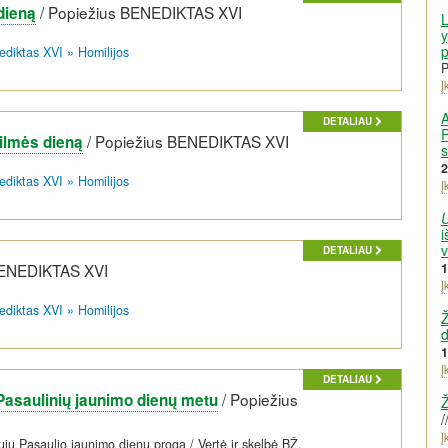
/
Popiežius BENEDIKTAS XVI
dieną
L
y
p
ediktas XVI
»
Homilijos
P
Į
A
DETALIAU
P
/
Popiežius BENEDIKTAS XVI
kilmės dieną
s
2
ediktas XVI
»
Homilijos
Į
i
DETALIAU
BENEDIKTAS XVI
1
Į
ediktas XVI
»
Homilijos
Ž
d
1
Į
DETALIAU
/
Popiežius
 Pasaulinių jaunimo dienų metu
Ž
/
Į
-ųjų Pasaulio jaunimo dienų proga / Vertė ir skelbė BŽ.