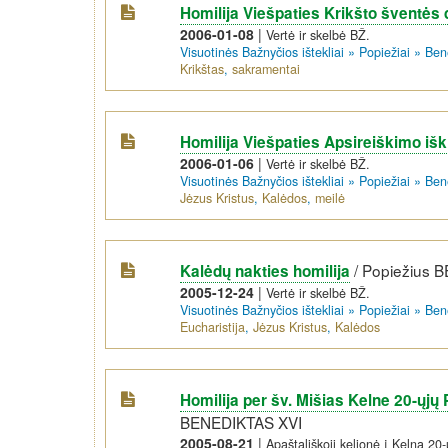
Homilija Viešpaties Krikšto šventės 
2006-01-08
|
Vertė ir skelbė BŽ.
Visuotinės Bažnyčios ištekliai
»
Popiežiai
»
Ben
Krikštas
,
sakramentai
Homilija Viešpaties Apsireiškimo iš
2006-01-06
|
Vertė ir skelbė BŽ.
Visuotinės Bažnyčios ištekliai
»
Popiežiai
»
Ben
Jėzus Kristus
,
Kalėdos
,
meilė
/
Popiežius 
Kalėdų nakties homilija
2005-12-24
|
Vertė ir skelbė BŽ.
Visuotinės Bažnyčios ištekliai
»
Popiežiai
»
Ben
Eucharistija
,
Jėzus Kristus
,
Kalėdos
Homilija per šv. Mišias Kelne 20-ųjų
BENEDIKTAS XVI
2005-08-21
|
Apaštališkoji kelionė į Kelną 20