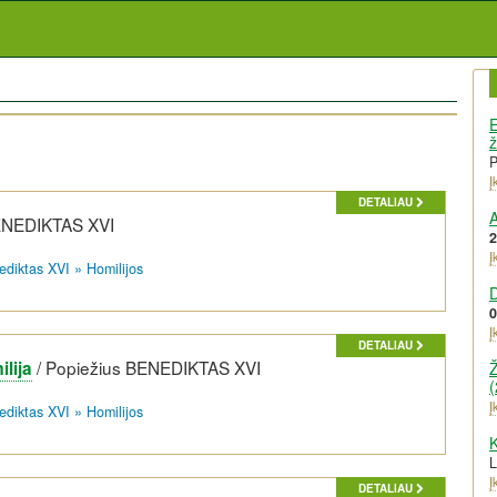
E
ž
Į
DETALIAU
A
ENEDIKTAS XVI
2
Į
ediktas XVI
»
Homilijos
0
Į
DETALIAU
/
Popiežius BENEDIKTAS XVI
lija
Ž
(
Į
ediktas XVI
»
Homilijos
K
Į
DETALIAU