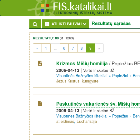
Rezultatų sąrašas
Toggle Dropdown
ATLIKTI PJŪVIAI
(iš 1263)
REZULTATŲ: 88
(current)
«
1
...
6
7
8
9
»
/
Popiežius B
Krizmos Mišių homilija
2006-04-13
|
Vertė ir skelbė BŽ.
Visuotinės Bažnyčios ištekliai
»
Popiežiai
»
Ben
Jėzus Kristus
,
kunigystė
Paskutinės vakarienės šv. Mišių homi
2006-04-13
|
Vertė ir skelbė BŽ.
Visuotinės Bažnyčios ištekliai
»
Popiežiai
»
Ben
atleidimas
,
Eucharistija