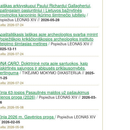
aiškas arkivyskupui Paului Richardui Gallagheriui,
patingajam pasiuntiniui į Lietuvos bažnytinės
rovincijos kanoninio įkūrimo šimtmečio jubiliejų
/
//
opiežius LEONAS XIV
2026-05-28
kelta: 2026-07-24
paštališkasis laiškas apie archeologijos svarbą minint
opiežiškojo krikščioniškosios archeologijos instituto
teigimo šimtąsias metines
/
//
Popiežius LEONAS XIV
025-12-11
kelta: 2026-07-24
UNA CARO
. Doktrininė nota apie santuokos, kaip
šskirtinės sąjungos ir abipusės priklausomybės,
vertingumą
/
//
TIKĖJIMO MOKYMO DIKASTERIJA
2025-
1-25
kelta: 2026-07-24
inia 63-iosios Pasaulinės maldos už pašaukimus
ienos proga (2026)
/
//
Popiežius LEONAS XIV
2026-03-
6
kelta: 2026-05-08
inia 2026 m. Gavėnios proga
/
Popiežius LEONAS XIV
/
2026-02-05
kelta: 2026-05-08