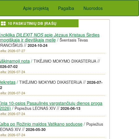
Apie projektą
Pagalba
Nuorodos
10 PASKUTINIŲ DB ĮRAŠŲ
nciklika
DILEXIT NOS
apie Jėzaus Kristaus Širdies
mogiškąją ir dieviškąją meilę
/
Šventasis Tėvas
//
PRANCIŠKUS
2024-10-24
kelta: 2026-07-27
iškinamoji nota
/
//
TIKĖJIMO MOKYMO DIKASTERIJA
026-07-02
kelta: 2026-07-24
Dekretas
/
//
TIKĖJIMO MOKYMO DIKASTERIJA
2026-07-
2
kelta: 2026-07-24
inia 10-osios Pasaulinės vargstančiųjų dienos proga
2026)
/
//
Popiežius LEONAS XIV
2026-06-13
kelta: 2026-07-24
alba po Rožinio maldos Vatikano soduose
/
Popiežius
//
LEONAS XIV
2026-05-30
kelta: 2026-07-24