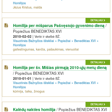
Homilijos
Jėzus Kristus
,
malda
DETALIAU
/
Homilija per mišparus Pašvęstojo gyvenimo dieną
Popiežius BENEDIKTAS XVI
2010-02-02
|
Vertė ir skelbė BŽ.
Visuotinės Bažnyčios ištekliai
»
Popiežiai
»
Benediktas XVI
»
Homilijos
gailestingumas
,
kančia
,
pašaukimas
,
vienuoliai
DETALIAU
Homilija per šv. Mišias pirmąją 2010-ųjų metų dieną
/
Popiežius BENEDIKTAS XVI
2010-01-01
|
Vertė ir skelbė BŽ.
Visuotinės Bažnyčios ištekliai
»
Popiežiai
»
Benediktas XVI
»
Homilijos
kūrinija
,
taika
,
žmogus
DETALIAU
/
Popiežius BENEDIKTAS XVI
Kalėdų nakties homilija