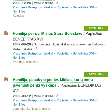
2009-12-24
|
Vertė ir skelbė BŽ.
Visuotinės Bažnyčios ištekliai
»
Popiežiai
»
Benediktas XVI
»
Homilijos
Kalėdos
DETALIAU
/
Popiežius
Homilija per šv. Mišias Stara Boleslave
BENEDIKTAS XVI
2009-09-28
|
Sutrumpinta. Apaštališkasis apsilankymas Čekijoje /
Vertė ir skelbė BŽ.
Visuotinės Bažnyčios ištekliai
»
Popiežiai
»
Benediktas XVI
»
Homilijos
šventieji
,
tikėjimas
DETALIAU
Homilija, pasakyta per šv. Mišias, kurių metu
/
Popiežius BENEDIKTAS
įšventinti penki vyskupai
XVI
2009-09-12
|
Vertė ir skelbė BŽ.
Visuotinės Bažnyčios ištekliai
»
Popiežiai
»
Benediktas XVI
»
Homilijos
ganytojai
,
kunigystė
,
misija