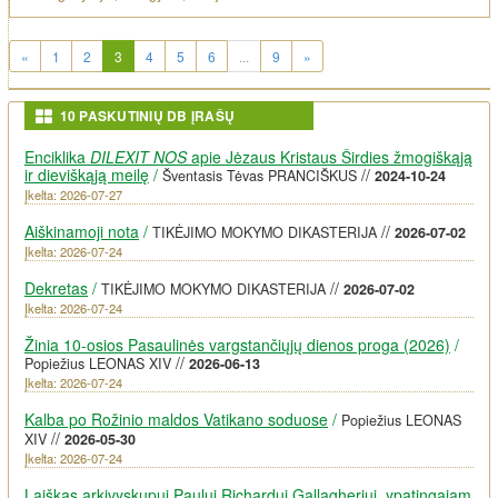
(current)
«
1
2
3
4
5
6
...
9
»
10 PASKUTINIŲ DB ĮRAŠŲ
Enciklika
DILEXIT NOS
apie Jėzaus Kristaus Širdies žmogiškąją
ir dieviškąją meilę
/
//
Šventasis Tėvas PRANCIŠKUS
2024-10-24
Įkelta: 2026-07-27
Aiškinamoji nota
/
//
TIKĖJIMO MOKYMO DIKASTERIJA
2026-07-02
Įkelta: 2026-07-24
Dekretas
/
//
TIKĖJIMO MOKYMO DIKASTERIJA
2026-07-02
Įkelta: 2026-07-24
Žinia 10-osios Pasaulinės vargstančiųjų dienos proga (2026)
/
//
Popiežius LEONAS XIV
2026-06-13
Įkelta: 2026-07-24
Kalba po Rožinio maldos Vatikano soduose
/
Popiežius LEONAS
//
XIV
2026-05-30
Įkelta: 2026-07-24
Laiškas arkivyskupui Paului Richardui Gallagheriui, ypatingajam