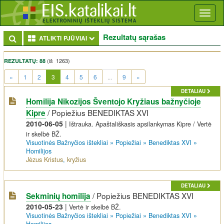
Toggl
naviga
Rezultatų sąrašas
Toggle Dropdown
ATLIKTI PJŪVIAI
(iš 1263)
REZULTATŲ: 88
(current)
«
1
2
3
4
5
6
...
9
»
DETALIAU
Homilija Nikozijos Šventojo Kryžiaus bažnyčioje
/
Popiežius BENEDIKTAS XVI
Kipre
2010-06-05
|
Ištrauka. Apaštališkasis apsilankymas Kipre / Vertė
ir skelbė BŽ.
Visuotinės Bažnyčios ištekliai
»
Popiežiai
»
Benediktas XVI
»
Homilijos
Jėzus Kristus
,
kryžius
DETALIAU
/
Popiežius BENEDIKTAS XVI
Sekminių homilija
2010-05-23
|
Vertė ir skelbė BŽ.
Visuotinės Bažnyčios ištekliai
»
Popiežiai
»
Benediktas XVI
»