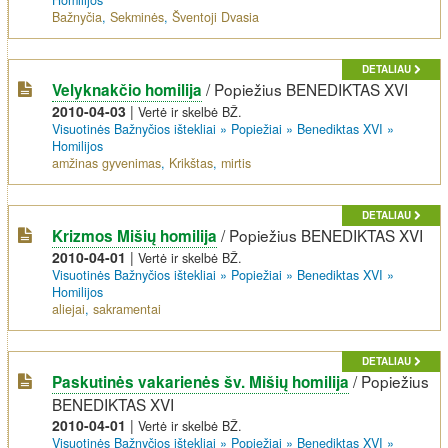
Homilijos
Bažnyčia
,
Sekminės
,
Šventoji Dvasia
DETALIAU
/
Popiežius BENEDIKTAS XVI
Velyknakčio homilija
2010-04-03
|
Vertė ir skelbė BŽ.
Visuotinės Bažnyčios ištekliai
»
Popiežiai
»
Benediktas XVI
»
Homilijos
amžinas gyvenimas
,
Krikštas
,
mirtis
DETALIAU
/
Popiežius BENEDIKTAS XVI
Krizmos Mišių homilija
2010-04-01
|
Vertė ir skelbė BŽ.
Visuotinės Bažnyčios ištekliai
»
Popiežiai
»
Benediktas XVI
»
Homilijos
aliejai
,
sakramentai
DETALIAU
/
Popiežius
Paskutinės vakarienės šv. Mišių homilija
BENEDIKTAS XVI
2010-04-01
|
Vertė ir skelbė BŽ.
Visuotinės Bažnyčios ištekliai
»
Popiežiai
»
Benediktas XVI
»